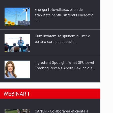
Energia fotovoltaica, pilon de
uselor din piata
stabilitate pentru sistemul energetic
in…
Cum invatam sa spunem nu intr-o
cultura care pedepseste…
Ingredient Spotlight: What SKU Level
Tracking Reveals About Bakuchiol's…
Producatorii si comerciantii care nu
a, preiau compania intr-o tranzactie de peste 25…
WEBINARII
se supun noilor reglementari…
CANON - Colaborarea eficienta a