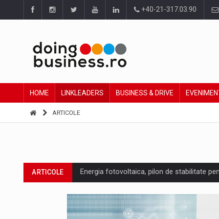
+40-21-317.03.90
HOME
LINKLEADERS
BUSINESS & DRIVE
EVENIMEN
ARTICOLE
Energia fotovoltaica, pilon de stabilitate pe
ARTICOLE
Cum invatam sa spunem nu intr-o cultura c
ARTICOLE
Ingredient Spotlight: What SKU Level Track
ARTICOLE