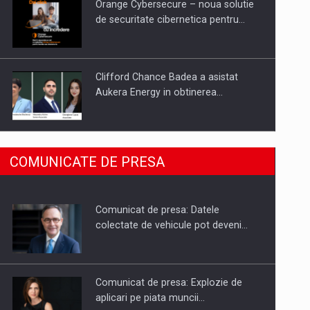
Orange Cybersecure – noua solutie
de securitate cibernetica pentru…
Clifford Chance Badea a asistat
Aukera Energy in obtinerea…
SAPTE PERSONALITATI DIN MEDIUL
COMUNICATE DE PRESA
DE AFACERI, ACADEMIC SI
INSTITUTIONAL…
Comunicat de presa: Datele
Hard Enduro Piatra Craiului 2026,
colectate de vehicule pot deveni…
fueled by benzinariile RO…
Comunicat de presa: Explozie de
aplicari pe piata muncii…