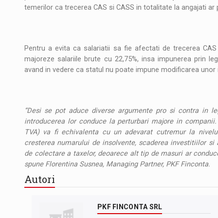
temerilor ca trecerea CAS si CASS in totalitate la angajati ar
Pentru a evita ca salariatii sa fie afectati de trecerea CAS 
majoreze salariile brute cu 22,75%, insa impunerea prin lege
avand in vedere ca statul nu poate impune modificarea unor in
“
Desi se pot aduce diverse argumente pro si contra in le
introducerea lor conduce la perturbari majore in companii. 
TVA) va fi echivalenta cu un adevarat cutremur la nivelul
cresterea numarului de insolvente, scaderea investitiilor si
de colectare a taxelor, deoarece alt tip de masuri ar conduc
spune Florentina Susnea, Managing Partner, PKF Finconta.
Autori
PKF FINCONTA SRL