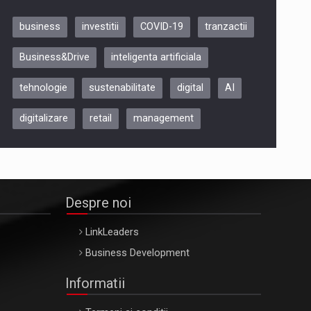
business
investitii
COVID-19
tranzactii
Be Inspired. Make it Happen!,
Business&Drive
inteligenta artificiala
ARTEMIS LETO, ORADEA, 8
Octombrie
tehnologie
sustenabilitate
digital
AI
Oradea – 8 Oct 2026
digitalizare
retail
management
Despre noi
LinkLeaders
Business Development
Informatii