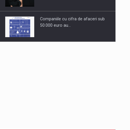
Companiile cu cifra de afaceri sub
50.000 euro au…
Dinu Bumbacea revine in PwC
Romania ca Partener si…
Comunicat de presa: Joburile part-
time reincep sa intre pe…