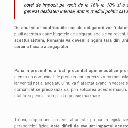
Noul Mercedes-Benz VLE este acum disponib
STIRI
cotei de impozit pe venit de la 16% la 10% si a co
generat dezbateri intense, atat in mediul politic cat s
JAECOO 5 SHS-H a ajuns in Romania
STIRI
De anul viitor contributiile sociale obligatorii vor fi da
Proteinmaxxing and the Future of Protein
ARTICOLE
platii acestora catre bugetele de asigurari sociale va reveni, 
acestui sistem, Romania va deveni singura tara din Uni
sarcina fiscala a angajatilor.
Pana in prezent nu a fost prezentat opiniei publice proiec
a emis un comunicat de presa in care precizeza ca masurile nu
iar venitul net al angajatului nu va fi afectat avand in vedere
comunicat se precizeaza ca, prin aplicarea acestei masuri, s
stabilirea pensiei si implicit o pensie mai mare.
Totusi, in lipsa unui proiect al acestei propuneri legislati
persoanelor fizice,
este dificil de evaluat impactul acest