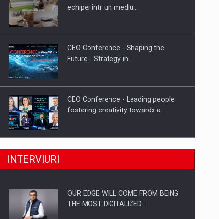
Proteinmaxxing and the Future of
echipei intr un mediu…
Protein Demand
CEO Conference - Shaping the
Future - Strategy in…
CEO Conference - Leading people,
fostering creativity towards a…
CEO Conference - Shaping The
INTERVIURI
Future - Technology and…
OUR EDGE WILL COME FROM BEING
Webinar - Business Evolution-
THE MOST DIGITALIZED…
RETHINK STRATEGY-Finantare