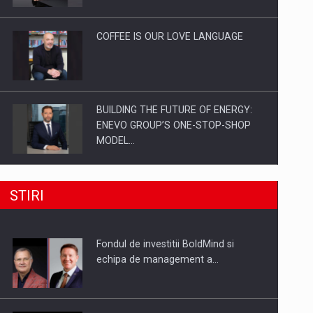
Investitii Digitalizare
COFFEE IS OUR LOVE LANGUAGE
BUILDING THE FUTURE OF ENERGY:
ENEVO GROUP’S ONE-STOP-SHOP
MODEL…
ROOTED IN ROMANIA, BUILT TO
STIRI
DELIVER TECHNOLOGY FOR THE…
Fondul de investitii BoldMind si
PUTTING ROMANIAN CORPORATE
echipa de management a…
COMPANIES ON THE INTERNATIONAL
BUSINESS SCENE