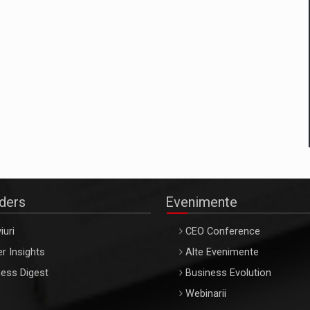
aders
Evenimente
iuri
CEO Conference
r Insights
Alte Evenimente
ess Digest
Business Evolution
Webinarii