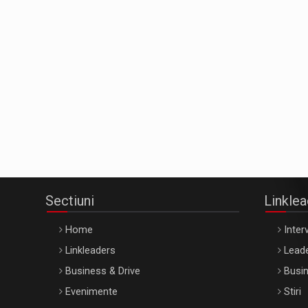
Sectiuni
Linkle
Home
Interv
Linkleaders
Leade
Business & Drive
Busin
Evenimente
Stiri