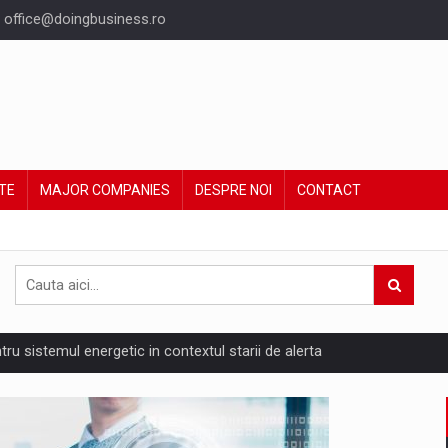
office@doingbusiness.ro
TE
MAJOR COMPANIES
DESPRE NOI
CONTACT
ntru sistemul energetic in contextul starii de alerta
are pedepseste granitele?
ing Reveals About Bakuchiol's Evolution