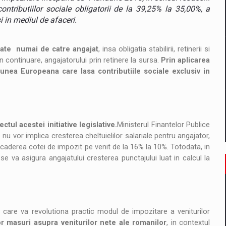
il pentru comanda intr-o gama extinsa de variante atragatoare
ntributiilor sociale obligatorii de la 39,25% la 35,00%, a
i in mediul de afaceri.
torate numai de catre angajat
, insa obligatia stabilirii, retinerii si
 Demand
in continuare, angajatorului prin retinere la sursa.
Prin aplicarea
unea Europeana care lasa contributiile sociale exclusiv in
tul acestei initiative legislative.
Ministerul Finantelor Publice
 vor implica cresterea cheltuielilor salariale pentru angajator,
 scaderea cotei de impozit pe venit de la 16% la 10%. Totodata, in
e va asigura angajatului cresterea punctajului luat in calcul la
ve care va revolutiona practic modul de impozitare a veniturilor
or masuri asupra veniturilor nete ale romanilor
, in contextul