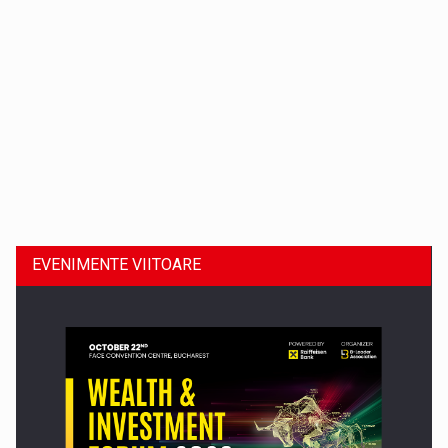
Dinu Bumbacea revine in PwC Romania ca Partener si…
EVENIMENTE VIITOARE