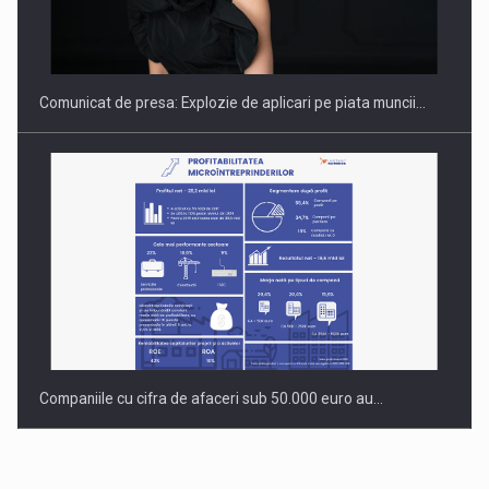
Hard Enduro Piatra Craiului 2026, fueled by benzinariile RO…
Comunicat de presa: Explozie de aplicari pe piata muncii…
Companiile cu cifra de afaceri sub 50.000 euro au…