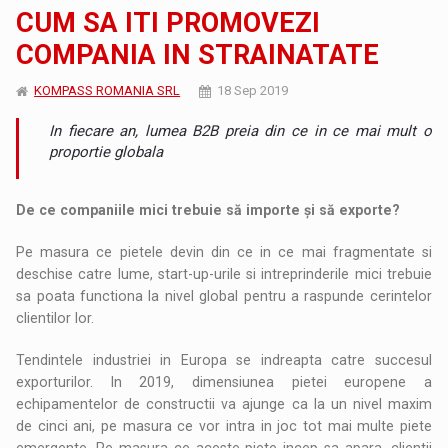
CUM SA ITI PROMOVEZI
COMPANIA IN STRAINATATE
KOMPASS ROMANIA SRL
18 Sep 2019
In fiecare an, lumea B2B preia din ce in ce mai mult o
proportie globala
De ce companiile mici trebuie să importe și să exporte?
Pe masura ce pietele devin din ce in ce mai fragmentate si
deschise catre lume, start-up-urile si intreprinderile mici trebuie
sa poata functiona la nivel global pentru a raspunde cerintelor
clientilor lor.
Tendintele industriei in Europa se indreapta catre succesul
exporturilor. In 2019, dimensiunea pietei europene a
echipamentelor de constructii va ajunge ca la un nivel maxim
de cinci ani, pe masura ce vor intra in joc tot mai multe piete
emergente. Pe masura ce aceste piete incep sa apara, clientii