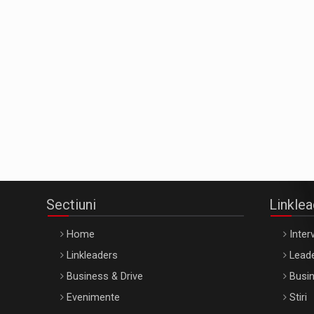
Sectiuni
Linkle
Home
Interv
Linkleaders
Leade
Business & Drive
Busin
Evenimente
Stiri