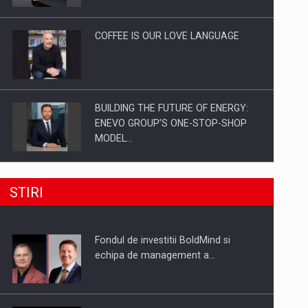
Investitii Digitalizare
COFFEE IS OUR LOVE LANGUAGE
BUILDING THE FUTURE OF ENERGY:
ENEVO GROUP’S ONE-STOP-SHOP
MODEL…
ROOTED IN ROMANIA, BUILT TO
STIRI
DELIVER TECHNOLOGY FOR THE…
Fondul de investitii BoldMind si
PUTTING ROMANIAN CORPORATE
echipa de management a…
COMPANIES ON THE INTERNATIONAL
BUSINESS SCENE