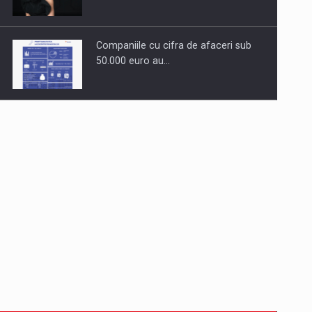
Companiile cu cifra de afaceri sub
50.000 euro au…
Dinu Bumbacea revine in PwC
Romania ca Partener si…
Comunicat de presa: Joburile part-
time reincep sa intre pe…