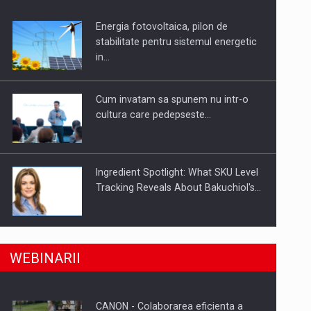
Energia fotovoltaica, pilon de
uselor din piata
stabilitate pentru sistemul energetic
in…
Cum invatam sa spunem nu intr-o
cultura care pedepseste…
Ingredient Spotlight: What SKU Level
Tracking Reveals About Bakuchiol's…
Producatorii si comerciantii care nu
a, preiau compania intr-o tranzactie de peste 25…
WEBINARII
se supun noilor reglementari…
CANON - Colaborarea eficienta a