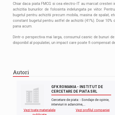
Chiar daca piata FMCG si cea electro-IT au marcat cresteri i
achizitia bunurilor de folosinta indelungata pe viitor. Pen
bugetul pentru achizitii precum mobila, masina de spalat, etc
constant bugetul pentru astfel de achizitii (41%). Doar 10% d
pana acum.
Dintr-o perspectiva mai larga, consumul casnic de bunuri de 
disponibil al populatiei, un impact care poate fi compensat de
Autori
GFK ROMANIA - INSTITUT DE
CERCETARE DE PIATA SRL
Cercetare de piata: - Sondaje de opinie,
interviuri in adancime,…
Vezi toate materialele
Vezi profilul companiei
publicate