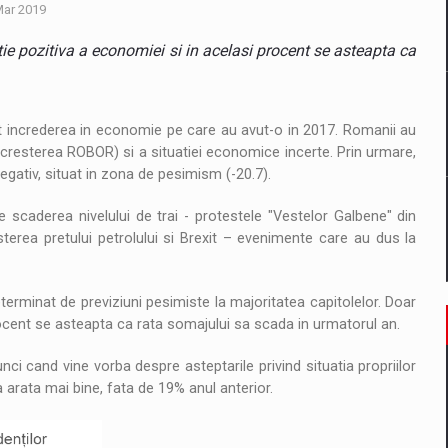
il pentru comanda intr-o gama extinsa de variante atragatoare
Mar 2019
ie pozitiva a economiei si in acelasi procent se asteapta ca
 Demand
t increderea in economie pe care au avut-o in 2017. Romanii au
(cresterea ROBOR) si a situatiei economice incerte. Prin urmare,
gativ, situat in zona de pesimism (-20.7).
 scaderea nivelului de trai - protestele "Vestelor Galbene" din
sterea pretului petrolului si Brexit – evenimente care au dus la
erminat de previziuni pesimiste la majoritatea capitolelor. Doar
rocent se asteapta ca rata somajului sa scada in urmatorul an.
i cand vine vorba despre asteptarile privind situatia propriilor
 arata mai bine, fata de 19% anul anterior.