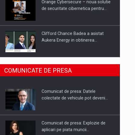
Orange Cybersecure – noua solutie
de securitate cibernetica pentru…
Clifford Chance Badea a asistat
Aukera Energy in obtinerea…
SAPTE PERSONALITATI DIN MEDIUL
COMUNICATE DE PRESA
DE AFACERI, ACADEMIC SI
INSTITUTIONAL…
Comunicat de presa: Datele
Hard Enduro Piatra Craiului 2026,
colectate de vehicule pot deveni…
fueled by benzinariile RO…
Comunicat de presa: Explozie de
aplicari pe piata muncii…