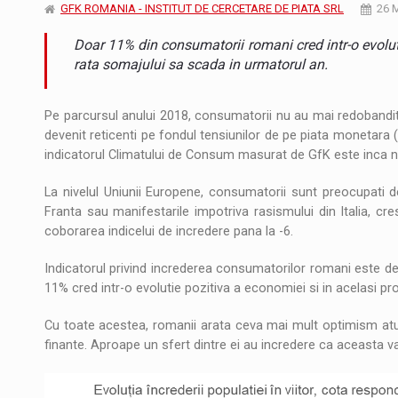
Noul Mercedes-Benz VLE este acum disponib
STIRI
GFK ROMANIA - INSTITUT DE CERCETARE DE PIATA SRL
26 
Doar 11% din consumatorii romani cred intr-o evolut
JAECOO 5 SHS-H a ajuns in Romania
STIRI
rata somajului sa scada in urmatorul an.
Proteinmaxxing and the Future of Protein
ARTICOLE
Pe parcursul anului 2018, consumatorii nu au mai redobandi
devenit reticenti pe fondul tensiunilor de pe piata monetara 
indicatorul Climatului de Consum masurat de GfK este inca ne
La nivelul Uniunii Europene, consumatorii sunt preocupati de
Franta sau manifestarile impotriva rasismului din Italia, cre
coborarea indicelui de incredere pana la -6.
Indicatorul privind increderea consumatorilor romani este det
11% cred intr-o evolutie pozitiva a economiei si in acelasi p
Cu toate acestea, romanii arata ceva mai mult optimism atunc
finante. Aproape un sfert dintre ei au incredere ca aceasta va