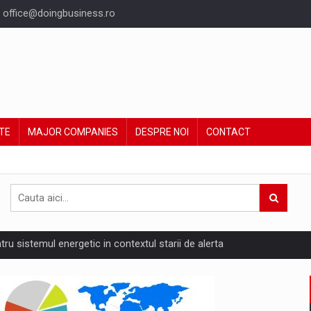
office@doingbusiness.ro
TE
MAJOR COMPANIES
DESPRE NOI
CONTACT
ntru sistemul energetic in contextul starii de alerta
are pedepseste granitele?
ing Reveals About Bakuchiol's Evolution