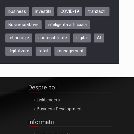
business
investitii
COVID-19
tranzactii
Be Inspired. Make it Happen!,
Business&Drive
inteligenta artificiala
ARTEMIS LETO, ORADEA, 8
Octombrie
tehnologie
sustenabilitate
digital
AI
Oradea – 8 Oct 2026
digitalizare
retail
management
Despre noi
LinkLeaders
Business Development
Informatii