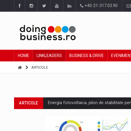
+40-21-317.03.90
HOME
LINKLEADERS
BUSINESS & DRIVE
EVENIMEN
ARTICOLE
Energia fotovoltaica, pilon de stabilitate pe
ARTICOLE
Cum invatam sa spunem nu intr-o cultura c
ARTICOLE
Ingredient Spotlight: What SKU Level Track
ARTICOLE