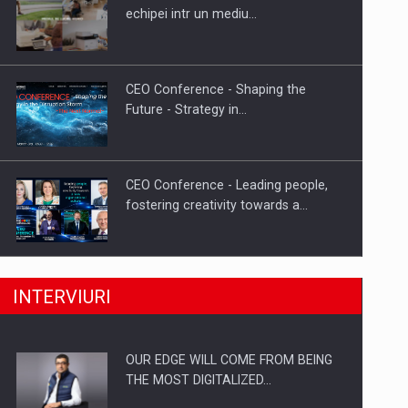
Proteinmaxxing and the Future of
echipei intr un mediu…
Protein Demand
CEO Conference - Shaping the
Future - Strategy in…
CEO Conference - Leading people,
fostering creativity towards a…
CEO Conference - Shaping The
INTERVIURI
Future - Technology and…
OUR EDGE WILL COME FROM BEING
Webinar - Business Evolution-
THE MOST DIGITALIZED…
RETHINK STRATEGY-Finantare