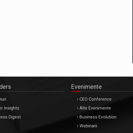
aders
Evenimente
iuri
CEO Conference
r Insights
Alte Evenimente
ess Digest
Business Evolution
Webinarii