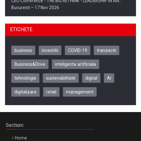
CEO Conference - THE BIG RETHINK - LEADERSHIP IN AN…
Bucuresti – 17 Nov 2026
ETICHETE
business
investitii
COVID-19
tranzactii
Business&Drive
inteligenta artificiala
tehnologie
sustenabilitate
digital
AI
digitalizare
retail
management
Be Inspired. Make it Happen!, CLUJ, 9 Decembrie
Cluj-Napoca – 9 Dec 2026
Sectiuni
Home