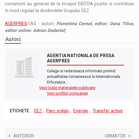
romanesti au generat de la inceput EBITDA pozitiv si contribuie
in mod regulat la dividendele Grupului CEZ.
AGERPRES
/(AS - autori
: Florentina Cernat, editor: Oana Tilica,
editor online: Adrian Dadarlat
)
Autori
AGENTIA NATIONALA DE PRESA
AGERPRES
Culege si redacteaza informatii privind
actualitatea romaneasca si internationala.
Difuzeaza…
Vezi toate materialele publicate
Vezi profilul companiei
ETICHETE :
CEZ
,
Parc eolian
,
Energie
,
Transfer active
ANTERIOR
URMATOR