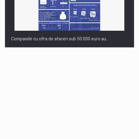
Companiile cu cifra de afaceri sub 50.000 euro au…
Dinu Bumbacea revine in PwC Romania ca Partener si…