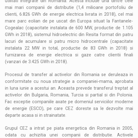
utilitati integrate din Romania. Acesta include una dintre cele
mai mari companii de distributie (1,4 milioane portofoliu de
clienti, 6.826 GWh de energie electrica livrata in 2018), cel mai
mare parc eolian de pe uscat din Europa situat la Fantanele-
Cogealac (capacitate instalata de 600 MW, productie de 1.105
GWh in 2018), sistemul hidroelectric din Resita format din patru
lacuri de acumulare si patru micro hidrocentrale (capacitate
instalata 22 MW in total, productie de 83 GWh in 2018) si
furnizarea de energie electrica si gaze catre clientii finali
(vanzari de 3.425 GWh in 2018).
Procesul de transfer al activelor din Romania se deruleaza in
conformitate cu noua strategie a companiei-mama, aprobata
in luna iunie a acestui an. Aceasta prevede transferul treptat al
activelor din Bulgaria, Romania, Turcia si partial si din Polonia.
Fac exceptie companiile axate pe domeniul serviciilor moderne
de energie (ESCO), pe care CEZ doreste sa le dezvolte mai
departe acasa si in strainatate.
Grupul CEZ a intrat pe piata energetica din Romania in 2005,
odata cu achizitia unei companii de distributie. Activele