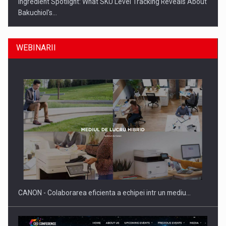
Ingredient Spotlight: What SKU Level Tracking Reveals About
Bakuchiol's…
WEBINARII
Producatorii si comerciantii care nu se supun noilor
reglementari…
CANON - Colaborarea eficienta a echipei intr un mediu…