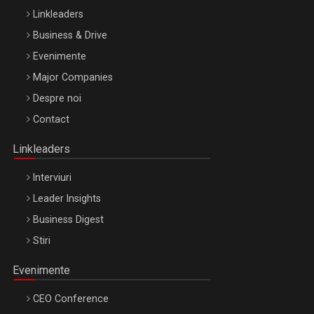
Linkleaders
Business & Drive
Evenimente
Major Companies
Be Inspired. Make it Happen!, ARTEMIS LETO, ORADEA, 8
Despre noi
Octombrie
Contact
Oradea – 8 Oct 2026
Linkleaders
Interviuri
Leader Insights
Business Digest
Stiri
Evenimente
CEO Conference