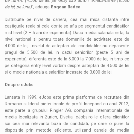
de turism (4.500 de lei, pe luna) sau auto / echipamente (6.500
de lei, pe luna)
”, adauga
Bogdan Badea.
Distribuite pe nivel de cariera, cea mai mica distanta intre
castigurile reale si cele dorite se afla pe segmentul candidatilor
mid level (2 – 5 ani de experienta). Daca media salariala neta, la
nivel national si pentru toate domeniile de activitate este de
4.000 de lei, nivelul de asteptari ale candidatilor nu depaseste
pragul de 5.500 de lei. In cazul seniorilor (peste 5 ani de
experienta), diferenta este de la 5.000 la 7.000 de lei, in timp ce
pe categoria entry level vorbim despre asteptari de 4.500 de lei
si o medie nationala a salariilor incasate de 3.000 de lei.
Despre eJobs
Lansata in 1999, eJobs este prima platforma de recrutare din
Romania si liderul pietei locale de profil. Incepand cu anul 2012,
este parte a grupului Ringier AG, compania internationala de
media localizata in Zurich, Elvetia. eJobs.ro le ofera clientilor
sai cea mai relevanta baza de candidati, pe care o pune la
dispozitie prin metode eficiente, utilizand canale de media