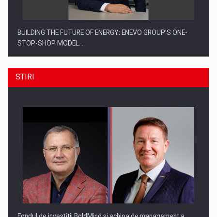
BUILDING THE FUTURE OF ENERGY: ENEVO GROUP’S ONE-
STOP-SHOP MODEL…
STIRI
ROOTED IN ROMANIA, BUILT TO DELIVER TECHNOLOGY FOR
THE…
Fondul de investitii BoldMind si echipa de management a…