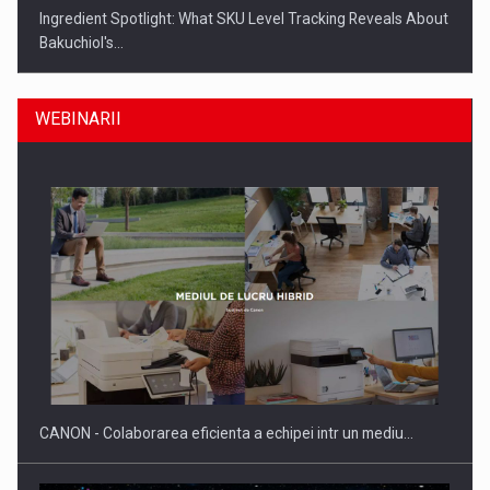
Ingredient Spotlight: What SKU Level Tracking Reveals About
Bakuchiol's…
WEBINARII
Producatorii si comerciantii care nu se supun noilor
reglementari…
CANON - Colaborarea eficienta a echipei intr un mediu…