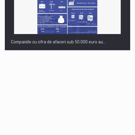
Companiile cu cifra de afaceri sub 50.000 euro au…
Dinu Bumbacea revine in PwC Romania ca Partener si…