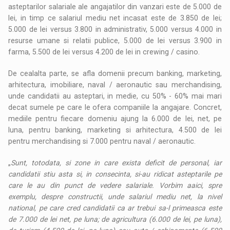
asteptarilor salariale ale angajatilor din vanzari este de 5.000 de
lei, in timp ce salariul mediu net incasat este de 3.850 de lei;
5.000 de lei versus 3.800 in administrativ, 5.000 versus 4.000 in
resurse umane si relatii publice, 5.000 de lei versus 3.900 in
farma, 5.500 de lei versus 4.200 de lei in crewing / casino.
De cealalta parte, se afla domenii precum banking, marketing,
arhitectura, imobiliare, naval / aeronautic sau merchandising,
unde candidatii au asteptari, in medie, cu 50% - 60% mai mari
decat sumele pe care le ofera companiile la angajare. Concret,
mediile pentru fiecare domeniu ajung la 6.000 de lei, net, pe
luna, pentru banking, marketing si arhitectura, 4.500 de lei
pentru merchandising si 7.000 pentru naval / aeronautic.
„
Sunt, totodata, si zone in care exista deficit de personal, iar
candidatii stiu asta si, in consecinta, si-au ridicat asteptarile pe
care le au din punct de vedere salariale. Vorbim aaici, spre
exemplu, despre constructii, unde salariul mediu net, la nivel
national, pe care cred candidatii ca ar trebui sa-l primeasca este
de 7.000 de lei net, pe luna; de agricultura (6.000 de lei, pe luna),