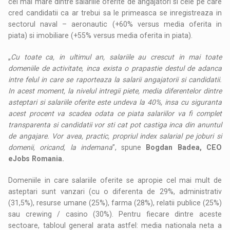
cel mai mare dintre salariile oferite de angajatori si cele pe care
cred candidatii ca ar trebui sa le primeasca se inregistreaza in
sectorul naval – aeronautic (+60% versus media oferita in
piata) si imobiliare (+55% versus media oferita in piata).
„
Cu toate ca, in ultimul an, salariile au crescut in mai toate
domeniile de activitate, inca exista o prapastie destul de adanca
intre felul in care se raporteaza la salarii angajatorii si candidatii.
In acest moment, la nivelul intregii piete, media diferentelor dintre
asteptari si salariile oferite este undeva la 40%, insa cu siguranta
acest procent va scadea odata ce piata salariilor va fi complet
transparenta si candidatii vor sti cat pot castiga inca din anuntul
de angajare. Vor avea, practic, propriul index salarial pe joburi si
domenii, oricand, la indemana
”, spune
Bogdan Badea, CEO
eJobs Romania.
Domeniile in care salariile oferite se apropie cel mai mult de
asteptari sunt vanzari (cu o diferenta de 29%, administrativ
(31,5%), resurse umane (25%), farma (28%), relatii publice (25%)
sau crewing / casino (30%). Pentru fiecare dintre aceste
sectoare, tabloul general arata astfel: media nationala neta a