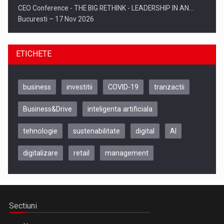
CEO Conference - THE BIG RETHINK - LEADERSHIP IN AN…
Bucuresti – 17 Nov 2026
ETICHETE
business
investitii
COVID-19
tranzactii
Business&Drive
inteligenta artificiala
tehnologie
sustenabilitate
digital
AI
digitalizare
retail
management
Be Inspired. Make it Happen!, CLUJ, 9 Decembrie
Cluj-Napoca – 9 Dec 2026
Sectiuni