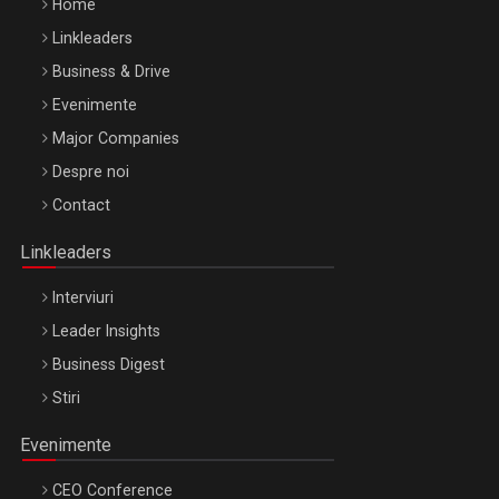
Home
Linkleaders
Business & Drive
Evenimente
Major Companies
Be Inspired. Make it Happen!, ARTEMIS LETO, ORADEA, 8
Despre noi
Octombrie
Contact
Oradea – 8 Oct 2026
Linkleaders
Interviuri
Leader Insights
Business Digest
Stiri
Evenimente
CEO Conference