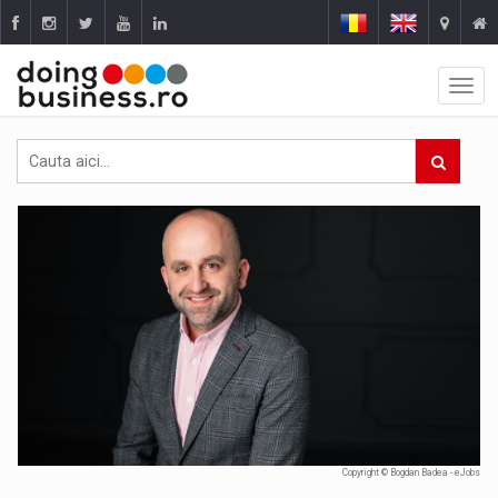
Copyright © Bogdan Badea - eJobs