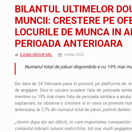
Noul Mercedes-Benz VLE este acum disponib
STIRI
BILANTUL ULTIMELOR DO
JAECOO 5 SHS-H a ajuns in Romania
STIRI
MUNCII: CRESTERE PE OF
LOCURILE DE MUNCA IN A
Proteinmaxxing and the Future of Protein
ARTICOLE
PERIOADA ANTERIOARA
EJOBS GROUP SRL
10 Mar 2022
Numarul total de joburi disponibile e cu 19% mai m
Din data de 24 februarie pana in prezent, pe platforma de re
de angajare. Desi in usoara scadere fata de perioada similar
mentine cu 19% mai mare fata de perioada similara a anului tr
saptamani, se observa o crestere si in ceea ce priveste nu
anterioara, la 7,7% din numarul total de joburi, potrivit datel
„
Venim dupa doi ani dificili, in care majoritatea companiilor 
contextul ridicarii tuturor restrictiilor, tot mai multi angaja