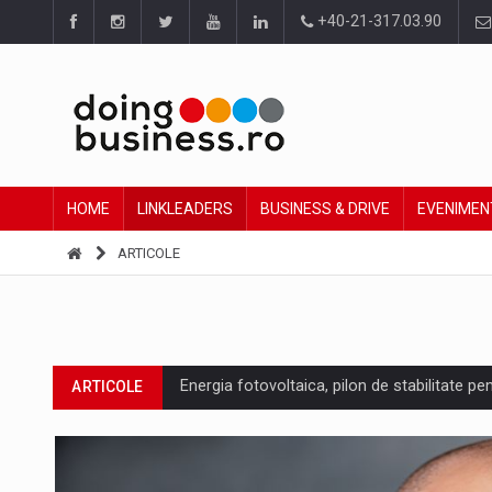
+40-21-317.03.90
HOME
LINKLEADERS
BUSINESS & DRIVE
EVENIMEN
ARTICOLE
Energia fotovoltaica, pilon de stabilitate pe
ARTICOLE
Cum invatam sa spunem nu intr-o cultura c
ARTICOLE
Ingredient Spotlight: What SKU Level Track
ARTICOLE