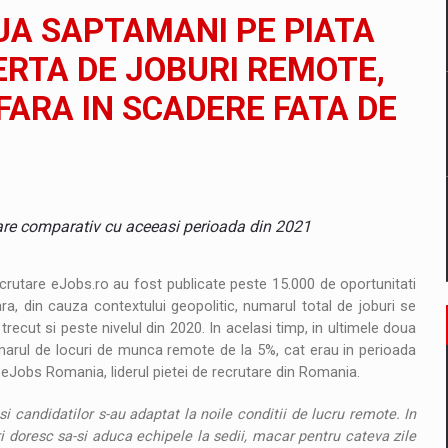
il pentru comanda intr-o gama extinsa de variante atragatoare
UA SAPTAMANI PE PIATA
ERTA DE JOBURI REMOTE,
FARA IN SCADERE FATA DE
 Demand
are comparativ cu aceeasi perioada din 2021
crutare eJobs.ro au fost publicate peste 15.000 de oportunitati
a, din cauza contextului geopolitic, numarul total de joburi se
ecut si peste nivelul din 2020. In acelasi timp, in ultimele doua
marul de locuri de munca remote de la 5%, cat erau in perioada
or eJobs Romania, liderul pietei de recrutare din Romania.
si candidatilor s-au adaptat la noile conditii de lucru remote. In
tori doresc sa-si aduca echipele la sedii, macar pentru cateva zile