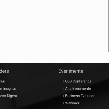
aders
Evenimente
iuri
CEO Conference
r Insights
Alte Evenimente
ess Digest
Business Evolution
Webinarii