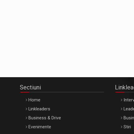
Sectiuni
Linkle
Home
Interv
Linkleaders
Leade
Business & Drive
Busin
Evenimente
Stiri