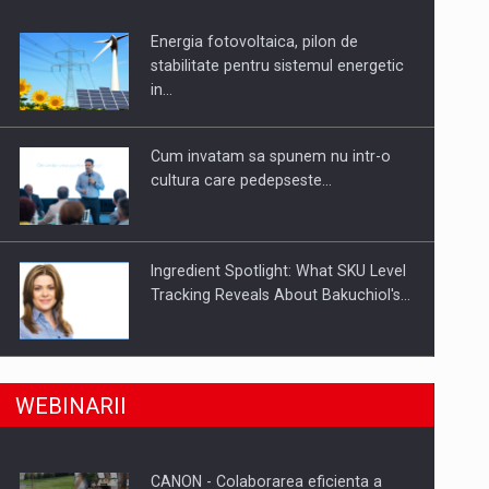
Energia fotovoltaica, pilon de
uselor din piata
stabilitate pentru sistemul energetic
in…
Cum invatam sa spunem nu intr-o
cultura care pedepseste…
Ingredient Spotlight: What SKU Level
Tracking Reveals About Bakuchiol's…
Producatorii si comerciantii care nu
a, preiau compania intr-o tranzactie de peste 25…
WEBINARII
se supun noilor reglementari…
CANON - Colaborarea eficienta a