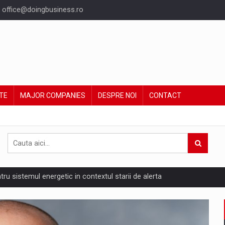
office@doingbusiness.ro
TE
MAJOR COMPANIES
DESPRE NOI
CONTACT
ntru sistemul energetic in contextul starii de alerta
are pedepseste granitele?
ing Reveals About Bakuchiol's Evolution