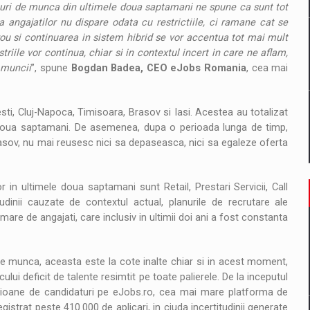
uri de munca din ultimele doua saptamani ne spune ca sunt tot
a angajatilor nu dispare odata cu restrictiile, ci ramane cat se
rou si continuarea in sistem hibrid se vor accentua tot mai mult
riile vor continua, chiar si in contextul incert in care ne aflam,
 muncii
”, spune
Bogdan Badea, CEO eJobs Romania
, cea mai
ti, Cluj-Napoca, Timisoara, Brasov si Iasi. Acestea au totalizat
 doua saptamani. De asemenea, dupa o perioada lunga de timp,
rasov, nu mai reusesc nici sa depaseasca, nici sa egaleze oferta
 in ultimele doua saptamani sunt Retail, Prestari Servicii, Call
udinii cauzate de contextul actual, planurile de recrutare ale
are de angajati, care inclusiv in ultimii doi ani a fost constanta
 de munca, aceasta este la cote inalte chiar si in acest moment,
lui deficit de talente resimtit pe toate palierele. De la inceputul
lioane de candidaturi pe eJobs.ro, cea mai mare platforma de
istrat peste 410.000 de aplicari, in ciuda incertitudinii generate