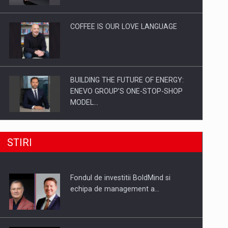
Investitii Digitalizare
COFFEE IS OUR LOVE LANGUAGE
BUILDING THE FUTURE OF ENERGY:
ENEVO GROUP’S ONE-STOP-SHOP
MODEL…
ROOTED IN ROMANIA, BUILT TO
STIRI
DELIVER TECHNOLOGY FOR THE…
Fondul de investitii BoldMind si
PUTTING ROMANIAN CORPORATE
echipa de management a…
COMPANIES ON THE INTERNATIONAL
BUSINESS SCENE