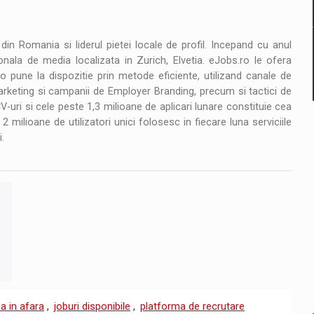
n Romania si liderul pietei locale de profil. Incepand cu anul
nala de media localizata in Zurich, Elvetia. eJobs.ro le ofera
o pune la dispozitie prin metode eficiente, utilizand canale de
keting si campanii de Employer Branding, precum si tactici de
V-uri si cele peste 1,3 milioane de aplicari lunare constituie cea
milioane de utilizatori unici folosesc in fiecare luna serviciile
.
a in afara
,
joburi disponibile
,
platforma de recrutare