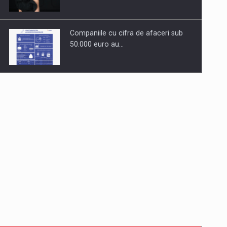
Companiile cu cifra de afaceri sub
50.000 euro au…
Dinu Bumbacea revine in PwC
Romania ca Partener si…
Comunicat de presa: Joburile part-
time reincep sa intre pe…