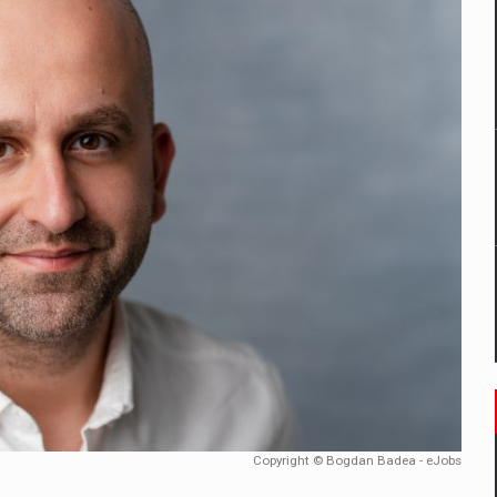
un noilor reglementari UE privind ambalajele pot risca retragerea prod
ES ON THE INTERNATIONAL BUSINESS SCENE
OST DIGITALIZED WHOLESALER IN ROMANIA
 benzinariile RO concept OSCAR – peste 500 de participanti
management a Pall-Ex, liderul pietei de transport paletizat din Romani
MBRU AL FAMILIEI: RANGE ROVER GT
Copyright © Bogdan Badea - eJobs