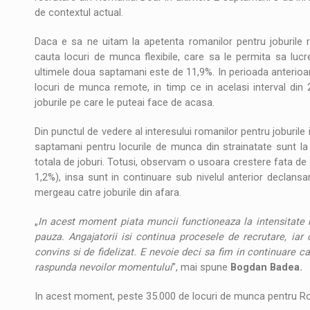
de contextul actual.
Daca e sa ne uitam la apetenta romanilor pentru joburile 
cauta locuri de munca flexibile, care sa le permita sa lucr
ultimele doua saptamani este de 11,9%. In perioada anterioara,
locuri de munca remote, in timp ce in acelasi interval din 
joburile pe care le puteai face de acasa.
Din punctul de vedere al interesului romanilor pentru joburile
saptamani pentru locurile de munca din strainatate sunt la 
totala de joburi. Totusi, observam o usoara crestere fata de 2
1,2%), insa sunt in continuare sub nivelul anterior declansar
mergeau catre joburile din afara.
„
In acest moment piata muncii functioneaza la intensitate 
pauza. Angajatorii isi continua procesele de recrutare, iar
convins si de fidelizat. E nevoie deci sa fim in continuare cat
raspunda nevoilor momentului
”, mai spune
Bogdan Badea.
In acest moment, peste 35.000 de locuri de munca pentru Rom