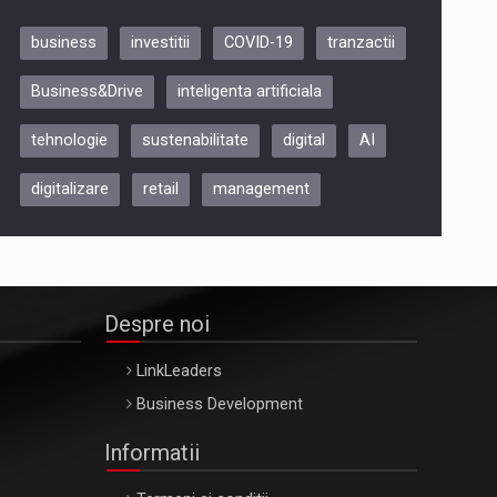
business
investitii
COVID-19
tranzactii
Be Inspired. Make it Happen!,
Business&Drive
inteligenta artificiala
ARTEMIS LETO, ORADEA, 8
Octombrie
tehnologie
sustenabilitate
digital
AI
Oradea – 8 Oct 2026
digitalizare
retail
management
Despre noi
LinkLeaders
Business Development
Informatii