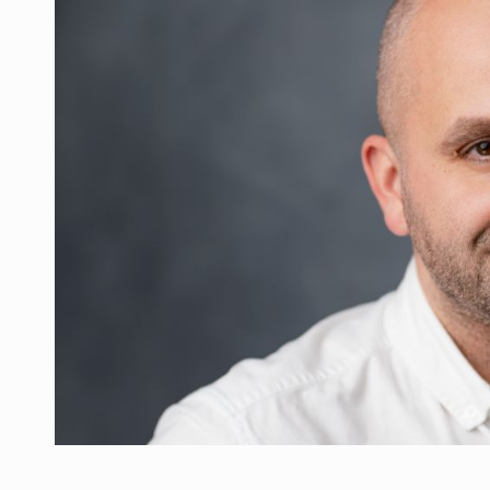
Producatorii si comerciantii care nu se sup
ARTICOLE
LEADERSHIP IN MISCARE
INTERVIURI
CU BATERIILE PERMANENT INCARCATE
INTERVIURI
PUTTING ROMANIAN CORPORATE COMPANI
INTERVIURI
OUR EDGE WILL COME FROM BEING THE M
INTERVIURI
COFFEE IS OUR LOVE LANGUAGE
INTERVIURI
Hard Enduro Piatra Craiului 2026, fueled by
STIRI
Fondul de investitii BoldMind si echipa de 
STIRI
RANGE ROVER DEZVALUIE AL CINCILEA ME
STIRI