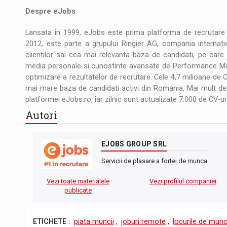
Despre eJobs
Lansata in 1999, eJobs este prima platforma de recrutare di
2012, este parte a grupului Ringier AG, compania internatio
clientilor sai cea mai relevanta baza de candidati, pe care 
media personale si cunostinte avansate de Performance Mar
optimizare a rezultatelor de recrutare. Cele 4,7 milioane de C
mai mare baza de candidati activi din Romania. Mai mult de 2 
platformei eJobs.ro, iar zilnic sunt actualizate 7.000 de CV-uri
Autori
EJOBS GROUP SRL
Servicii de plasare a fortei de munca.
Vezi toate materialele
Vezi profilul companiei
publicate
ETICHETE :
piata muncii
,
joburi remote
,
locurile de munc