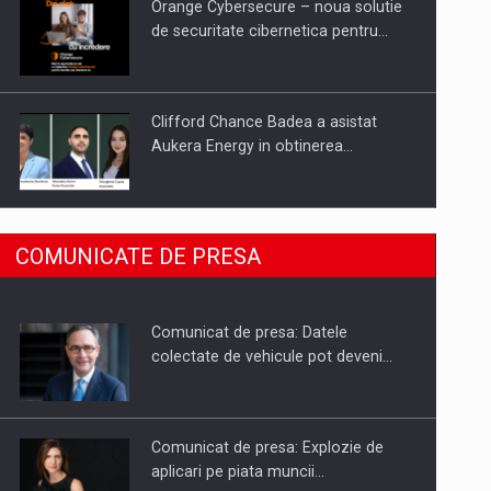
Orange Cybersecure – noua solutie
de securitate cibernetica pentru…
Clifford Chance Badea a asistat
Aukera Energy in obtinerea…
SAPTE PERSONALITATI DIN MEDIUL
COMUNICATE DE PRESA
DE AFACERI, ACADEMIC SI
INSTITUTIONAL…
Comunicat de presa: Datele
Hard Enduro Piatra Craiului 2026,
colectate de vehicule pot deveni…
fueled by benzinariile RO…
Comunicat de presa: Explozie de
aplicari pe piata muncii…