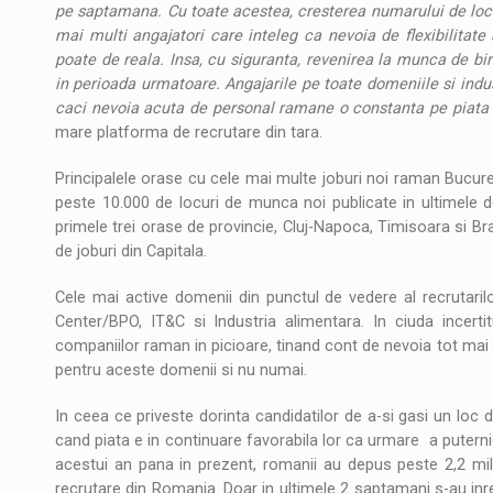
pe saptamana. Cu toate acestea, cresterea numarului de loc
mai multi angajatori care inteleg ca nevoia de flexibilitate 
poate de reala. Insa, cu siguranta, revenirea la munca de bi
in perioada urmatoare. Angajarile pe toate domeniile si indust
caci nevoia acuta de personal ramane o constanta pe piata
mare platforma de recrutare din tara.
Principalele orase cu cele mai multe joburi noi raman Bucures
peste 10.000 de locuri de munca noi publicate in ultimele
primele trei orase de provincie, Cluj-Napoca, Timisoara si B
de joburi din Capitala.
Cele mai active domenii din punctul de vedere al recrutarilor
Center/BPO, IT&C si Industria alimentara. In ciuda incertit
companiilor raman in picioare, tinand cont de nevoia tot mai m
pentru aceste domenii si nu numai.
In ceea ce priveste dorinta candidatilor de a-si gasi un loc
cand piata e in continuare favorabila lor ca urmare a puternicu
acestui an pana in prezent, romanii au depus peste 2,2 mi
recrutare din Romania. Doar in ultimele 2 saptamani s-au inreg