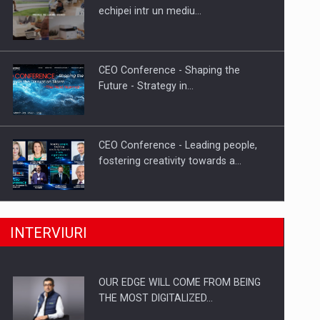
Proteinmaxxing and the Future of
echipei intr un mediu…
Protein Demand
CEO Conference - Shaping the
Future - Strategy in…
CEO Conference - Leading people,
fostering creativity towards a…
CEO Conference - Shaping The
INTERVIURI
Future - Technology and…
OUR EDGE WILL COME FROM BEING
Webinar - Business Evolution-
THE MOST DIGITALIZED…
RETHINK STRATEGY-Finantare