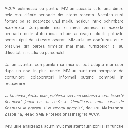
ACCA estimeaza ca pentru IMM-uri aceasta este una dintre
cele mai dificile perioade din istoria recenta. Acestea sunt
fortate sa se adapteze unui mediu nesigur, intr-o schimbare
accelerata. Companiile mici si medii primesc in aceasta
perioada multe sfaturi, insa trebuie sa aleaga solutiile potrivite
pentru tipul de afacere operat. IMM-urile se confrunta cu o
presiune din partea firmelor mai mari, furnizorilor si au
dificultati in relatia cu personalul.
Ca un avantaj, companiile mai mici se pot adapta mai usor
dupa un soc. In plus, unele IMM-uri sunt mai apropiate de
comunitati, colaboratorii informali putand contribui in
recuperare.
„
Intarzierea platilor este problema cea mai serioasa acum. Expertii
financiari joaca un rol cheie in identificarea unor surse de
finantare in prezent si in viitorul apropiat
”, declara
Aleksandra
Zaronina, Head SME Professional Insights ACCA
.
IMM-urile analizeaza acum mult mai atent furnizorii si in functie