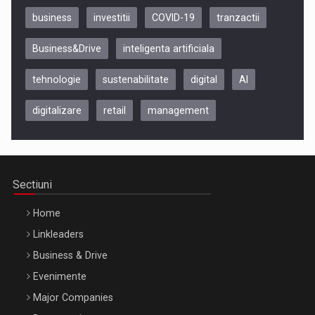
business
investitii
COVID-19
tranzactii
Business&Drive
inteligenta artificiala
tehnologie
sustenabilitate
digital
AI
digitalizare
retail
management
Be Inspired. Make it Happen!, CLUJ, 9 Decembrie
Cluj-Napoca – 9 Dec 2026
Sectiuni
Home
Linkleaders
Business & Drive
Evenimente
Major Companies