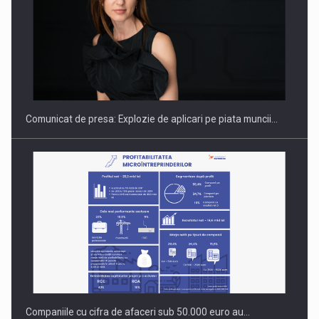
Hard Enduro Piatra Craiului 2026, fueled by benzinariile RO…
Comunicat de presa: Explozie de aplicari pe piata muncii…
Companiile cu cifra de afaceri sub 50.000 euro au…