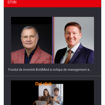
STIRI
ROOTED IN ROMANIA, BUILT TO DELIVER TECHNOLOGY FOR
THE…
Fondul de investitii BoldMind si echipa de management a…