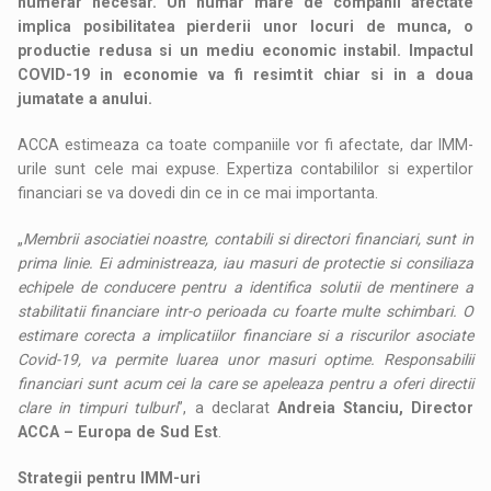
numerar necesar. Un numar mare de companii afectate
implica posibilitatea pierderii unor locuri de munca, o
productie redusa si un mediu economic instabil. Impactul
COVID-19 in economie va fi resimtit chiar si in a doua
jumatate a anului.
ACCA estimeaza ca toate companiile vor fi afectate, dar IMM-
urile sunt cele mai expuse. Expertiza contabililor si expertilor
financiari se va dovedi din ce in ce mai importanta.
„
Membrii asociatiei noastre, contabili si directori financiari, sunt in
prima linie. Ei administreaza, iau masuri de protectie si consiliaza
echipele de conducere pentru a identifica solutii de mentinere a
stabilitatii financiare intr-o perioada cu foarte multe schimbari. O
estimare corecta a implicatiilor financiare si a riscurilor asociate
Covid-19, va permite luarea unor masuri optime. Responsabilii
financiari sunt acum cei la care se apeleaza pentru a oferi directii
clare in timpuri tulburi
”, a declarat
Andreia Stanciu, Director
ACCA – Europa de Sud Est
.
Strategii pentru IMM-uri