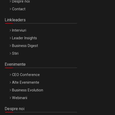
Be Inspired. Make it Happen!, ARTEMIS LETO, ORADEA, 8
Despre noi
Octombrie
Contact
Oradea – 8 Oct 2026
Linkleaders
Interviuri
Leader Insights
Business Digest
Stiri
Evenimente
CEO Conference
Alte Evenimente
Business Evolution
Webinarii
Despre noi