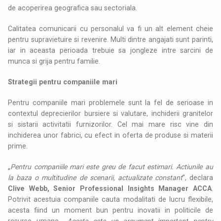
de acoperirea geografica sau sectoriala.
Calitatea comunicarii cu personalul va fi un alt element cheie
pentru supravietuire si revenire. Multi dintre angajati sunt parinti,
iar in aceasta perioada trebuie sa jongleze intre sarcini de
munca si grija pentru familie.
Strategii pentru companiile mari
Pentru companiile mari problemele sunt la fel de serioase in
contextul deprecierilor bursiere si valutare, inchiderii granitelor
si sistarii activitatii furnizorilor. Cel mai mare risc vine din
inchiderea unor fabrici, cu efect in oferta de produse si materii
prime.
„
Pentru companiile mari este greu de facut estimari. Actiunile au
la baza o multitudine de scenarii, actualizate constant
”, declara
Clive Webb, Senior Professional Insights Manager ACCA
.
Potrivit acestuia companiile cauta modalitati de lucru flexibile,
acesta fiind un moment bun pentru inovatii in politicile de
resurse umane. „
Acesta este un argument important pentru