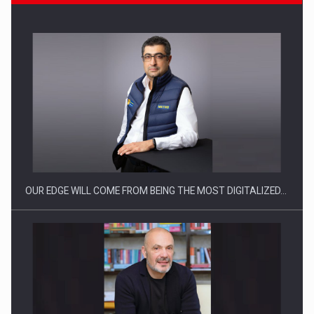
CEO Conference - Shaping The Future - Technology and…
OUR EDGE WILL COME FROM BEING THE MOST DIGITALIZED…