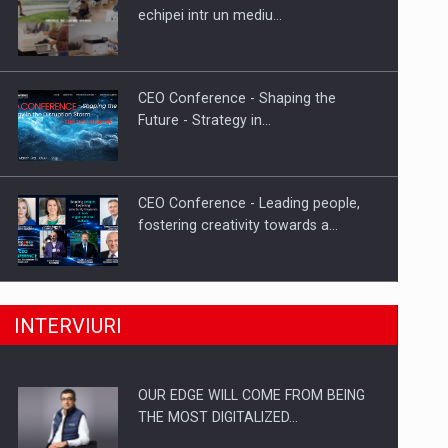
Cum invatam sa spunem nu intr-o
echipei intr un mediu…
cultura care pedepseste…
CEO Conference - Shaping the
Future - Strategy in…
CEO Conference - Leading people,
fostering creativity towards a…
CEO Conference - Shaping The
INTERVIURI
Future - Technology and…
OUR EDGE WILL COME FROM BEING
Webinar - Business Evolution-
THE MOST DIGITALIZED…
RETHINK STRATEGY-Finantare