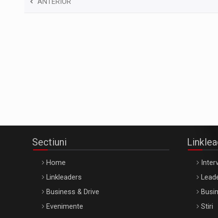
ANTERIOR
Sectiuni
Linkle
Home
Interv
Linkleaders
Leade
Business & Drive
Busin
Evenimente
Stiri