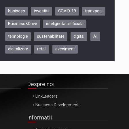
business
investitii
COVID-19
tranzactii
Be Inspired. Make it Happen!,
Business&Drive
inteligenta artificiala
ARTEMIS LETO, ORADEA, 8
Octombrie
tehnologie
sustenabilitate
digital
AI
Oradea – 8 Oct 2026
digitalizare
retail
eveniment
Despre noi
LinkLeaders
Business Development
Informatii