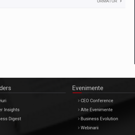
URMATOR
aders
Evenimente
iuri
CEO Conference
r Insights
Alte Evenimente
ess Digest
Business Evolution
Webinarii