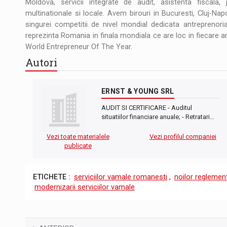
Moldova, servicii integrate de audit, asistenta fiscala, 
multinationale si locale. Avem birouri in Bucuresti, Cluj-Nap
singurei competitii de nivel mondial dedicata antreprenoria
reprezinta Romania in finala mondiala ce are loc in fiecare an,
World Entrepreneur Of The Year.
Autori
ERNST & YOUNG SRL
AUDIT SI CERTIFICARE - Auditul
situatiilor financiare anuale; - Retratari…
Vezi toate materialele
Vezi profilul companiei
publicate
ETICHETE :
serviciilor vamale romanesti
,
noilor reglement
modernizarii serviciilor vamale