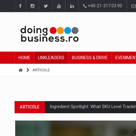
+40-21-317.03.90
HOME
LINKLEADERS
BUSINESS & DRIVE
EVENIMEN
ARTICOLE
Ingredient Spotlight: What SKU Level Track
ARTICOLE
Producatorii si comerciantii care nu se sup
ARTICOLE
Raport PwC: Industria de media si divertism
ARTICOLE