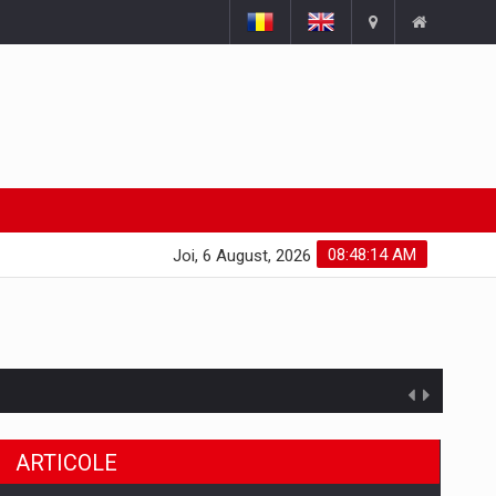
08:48:15 AM
Joi, 6 August, 2026
uselor din piata
ARTICOLE
a de segmentele digitale