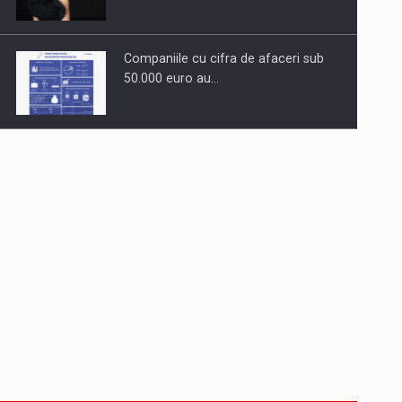
Companiile cu cifra de afaceri sub
50.000 euro au…
Dinu Bumbacea revine in PwC
Romania ca Partener si…
Comunicat de presa: Joburile part-
time reincep sa intre pe…