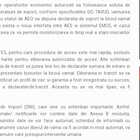
ile operatorilor economici autorizati sa foloseasca solutia de
eratiuni de export, conform specificatiilor DG TAXUD, vamuirea
cu statut de AEO sa depuna declaratia de export la biroul vamal
a exista o noua interfata intre AES si sistemul EMCS, in cazul
eea ce va permite monitorizarea in timp real a starii miscarilor
TS5, pentru care procedura de acces este mai rapida, exclusiv
artie pentru eliberarea autorizatiei de acces. Alte schimbari
a de tranzit va putea tine loc de declaratie sumara de intrare si
prezentarii bunurilor la biroul vamal. Eliberarea in tranzit se va
ificat un profil de risc si garantia a fost inregistrata cu succes,
a declaratiei de tranzit. Aceasta nu se va mai tipari, va fi
 de Import (SNI), care vine cu schimbari importante. Astfel:
amale/ notificarile vor contine date din Anexa B revizuita,
le anumitor date se vor face automat, schimbul de informatii cu
n anumite cazuri liberul de vama va fi acordat in mod automat, va
amuire care presupun interventie umana.