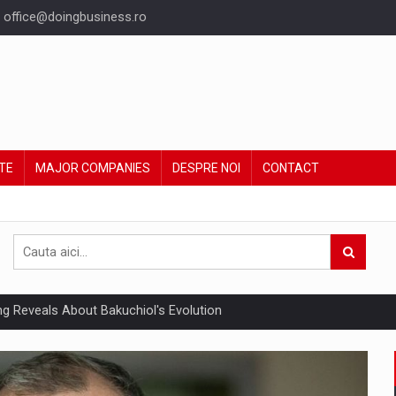
office@doingbusiness.ro
TE
MAJOR COMPANIES
DESPRE NOI
CONTACT
ing Reveals About Bakuchiol's Evolution
un noilor reglementari UE privind ambalajele pot risca retragerea prod
ent din Romania va ajunge la 5,22 miliarde euro in acest an, sustinut