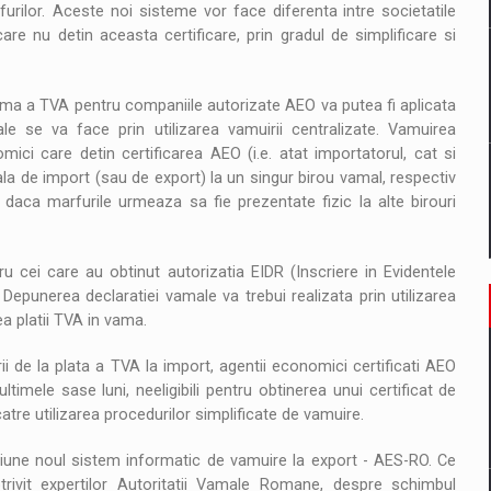
urilor. Aceste noi sisteme vor face diferenta intre societatile
re nu detin aceasta certificare, prin gradul de simplificare si
vama a TVA pentru companiile autorizate AEO va putea fi aplicata
e se va face prin utilizarea vamuirii centralizate. Vamuirea
mici care detin certificarea AEO (i.e. atat importatorul, cat si
a de import (sau de export) la un singur birou vamal, respectiv
r daca marfurile urmeaza sa fie prezentate fizic la alte birouri
 cei care au obtinut autorizatia EIDR (Inscriere in Evidentele
 Depunerea declaratiei vamale va trebui realizata prin utilizarea
a platii TVA in vama.
i de la plata a TVA la import, agentii economici certificati AEO
ltimele sase luni, neeligibili pentru obtinerea unui certificat de
tre utilizarea procedurilor simplificate de vamuire.
tiune noul sistem informatic de vamuire la export - AES-RO. Ce
ivit expertilor Autoritatii Vamale Romane, despre schimbul