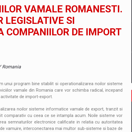
IILOR VAMALE ROMANESTI.
tate cibernetica pentru familie si afaceri
 LEGISLATIVE SI
 COMPANIILOR DE IMPORT
are pedepseste granitele?
 EY Romania
orm unui program bine stabilit si operationalizarea noilor sisteme
rviciilor vamale din Romania care vor schimba radical, incepand
 activitate de import-export.
lizarea noilor sisteme informatice vamale de export, tranzit si
iferit comparativ cu ceea ce se intampla acum. Noile sisteme vor
ea semnaturilor electronice calificate in relatia cu autoritatea
 de vamuire, interconectarea mai multor sub-sisteme si baze de