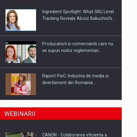
Ingredient Spotlight: What SKU Level
Tracking Reveals About Bakuchiol's…
Producatorii si comerciantii care nu
se supun noilor reglementari…
Raport PwC: Industria de media si
divertisment din Romania…
a, preiau compania intr-o tranzactie de peste 25…
Ce nu stiu Directorii de HR despre
WEBINARII
performanta echipelor…
CANON - Colaborarea eficienta a