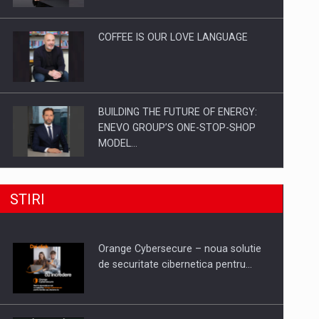
Investitii Digitalizare
COFFEE IS OUR LOVE LANGUAGE
BUILDING THE FUTURE OF ENERGY:
ENEVO GROUP’S ONE-STOP-SHOP
MODEL…
ROOTED IN ROMANIA, BUILT TO
STIRI
DELIVER TECHNOLOGY FOR THE…
Orange Cybersecure – noua solutie
PUTTING ROMANIAN CORPORATE
de securitate cibernetica pentru…
COMPANIES ON THE INTERNATIONAL
BUSINESS SCENE