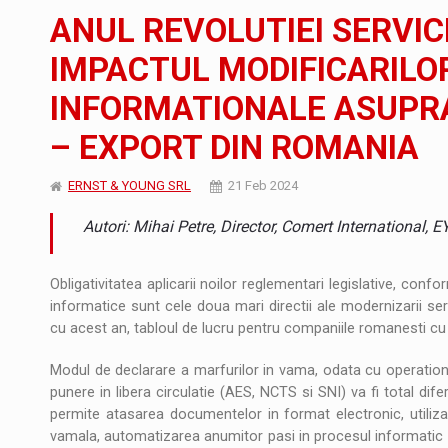
JAECOO 5 SHS-H a ajuns in Romania
STIRI
ANUL REVOLUTIEI SERVIC
Orange Cybersecure – noua solutie de securi
STIRI
IMPACTUL MODIFICARILOR
INFORMATIONALE ASUPRA
Cum invatam sa spunem nu intr-o cultura c
ARTICOLE
– EXPORT DIN ROMANIA
ERNST & YOUNG SRL
21 Feb 2024
Autori: Mihai Petre, Director, Comert International,
Obligativitatea aplicarii noilor reglementari legislative, conf
informatice sunt cele doua mari directii ale modernizarii se
cu acest an, tabloul de lucru pentru companiile romanesti cu
Modul de declarare a marfurilor in vama, odata cu operationa
punere in libera circulatie (AES, NCTS si SNI) va fi total d
permite atasarea documentelor in format electronic, utilizar
vamala, automatizarea anumitor pasi in procesul informatic