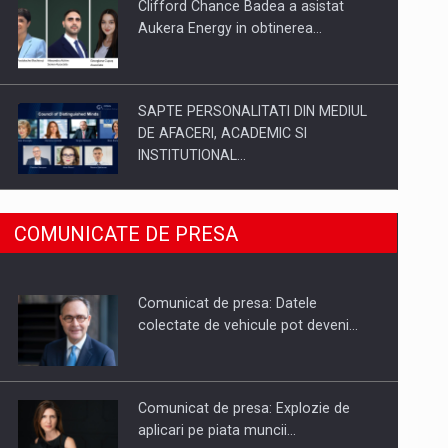
Clifford Chance Badea a asistat
Aukera Energy in obtinerea…
SAPTE PERSONALITATI DIN MEDIUL
DE AFACERI, ACADEMIC SI
INSTITUTIONAL…
SYCLEF isi consolideaza prezenta in
COMUNICATE DE PRESA
Romania printr-o a doua…
Comunicat de presa: Datele
Fondul de investitii BoldMind si
colectate de vehicule pot deveni…
echipa de management a…
Comunicat de presa: Explozie de
aplicari pe piata muncii…