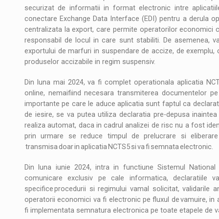
securizat de informatii in format electronic intre aplicati
conectare Exchange Data Interface (EDI) pentru a derula op
centralizata la export, care permite operatorilor economici 
responsabil de locul in care sunt stabiliti. De asemenea, v
exportului de marfuri in suspendare de accize, de exemplu, c
produselor accizabile in regim suspensiv.
Din luna mai 2024, va fi complet operationala aplicatia NC
online, nemaifiind necesara transmiterea documentelor pe h
importante pe care le aduce aplicatia sunt faptul ca declarati
de iesire, se va putea utiliza declaratia pre-depusa inaintea 
realiza automat, daca in cadrul analizei de risc nu a fost ident
prin urmare se reduce timpul de prelucrare si eliberare 
transmisa doar in aplicatia NCTS5 si va fi semnata electronic.
Din luna iunie 2024, intra in functiune Sistemul National
comunicare exclusiv pe cale informatica, declaratiile v
specifice procedurii si regimului vamal solicitat, validari
operatorii economici va fi electronic pe fluxul de vamuire, i
fi implementata semnatura electronica pe toate etapele de v