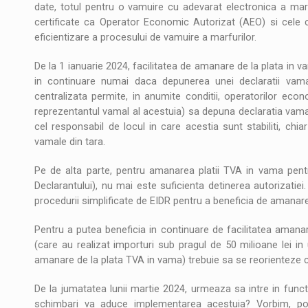
date, totul pentru o vamuire cu adevarat electronica a marf
certificate ca Operator Economic Autorizat (AEO) si cele ca
eficientizare a procesului de vamuire a marfurilor.
De la 1 ianuarie 2024, facilitatea de amanare de la plata in 
in continuare numai daca depunerea unei declaratii vamal
centralizata permite, in anumite conditii, operatorilor econo
reprezentantul vamal al acestuia) sa depuna declaratia vamal
cel responsabil de locul in care acestia sunt stabiliti, chia
vamale din tara.
Pe de alta parte, pentru amanarea platii TVA in vama pentru
Declarantului), nu mai este suficienta detinerea autorizatiei.
procedurii simplificate de EIDR pentru a beneficia de amanare
Pentru a putea beneficia in continuare de facilitatea amanari
(care au realizat importuri sub pragul de 50 milioane lei in u
amanare de la plata TVA in vama) trebuie sa se reorienteze ca
De la jumatatea lunii martie 2024, urmeaza sa intre in func
schimbari va aduce implementarea acestuia? Vorbim, potr