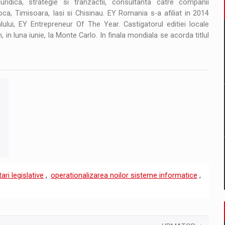
juridica, strategie si tranzactii, consultanta catre companii
oca, Timisoara, Iasi si Chisinau. EY Romania s-a afiliat in 2014
lului, EY Entrepreneur Of The Year. Castigatorul editiei locale
 in luna iunie, la Monte Carlo. In finala mondiala se acorda titlul
ari legislative
,
operationalizarea noilor sisteme informatice
,