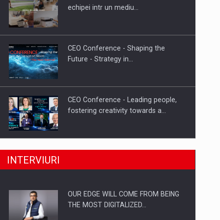
Proteinmaxxing and the Future of
echipei intr un mediu…
Protein Demand
CEO Conference - Shaping the
Future - Strategy in…
CEO Conference - Leading people,
fostering creativity towards a…
CEO Conference - Shaping The
INTERVIURI
Future - Technology and…
OUR EDGE WILL COME FROM BEING
Webinar - Business Evolution-
THE MOST DIGITALIZED…
RETHINK STRATEGY-Finantare