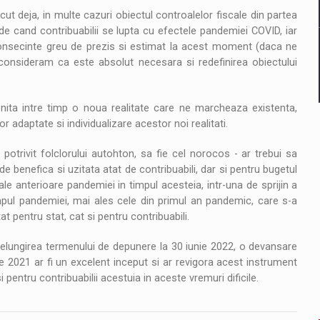
ut deja, in multe cazuri obiectul controalelor fiscale din partea
 de cand contribuabilii se lupta cu efectele pandemiei COVID, iar
consecinte greu de prezis si estimat la acest moment (daca ne
consideram ca este absolut necesara si redefinirea obiectului
ta intre timp o noua realitate care ne marcheaza existenta,
 adaptate si individualizare acestor noi realitati.
 potrivit folclorului autohton, sa fie cel norocos - ar trebui sa
 benefica si uzitata atat de contribuabili, dar si pentru bugetul
ale anterioare pandemiei in timpul acesteia, intr-una de sprijin a
impul pandemiei, mai ales cele din primul an pandemic, care s-a
at pentru stat, cat si pentru contribuabili.
prelungirea termenului de depunere la 30 iunie 2022, o devansare
e 2021 ar fi un excelent inceput si ar revigora acest instrument
i pentru contribuabilii acestuia in aceste vremuri dificile.