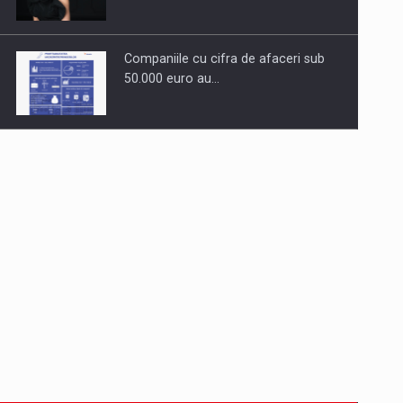
Companiile cu cifra de afaceri sub
50.000 euro au…
Dinu Bumbacea revine in PwC
Romania ca Partener si…
Comunicat de presa: Joburile part-
time reincep sa intre pe…