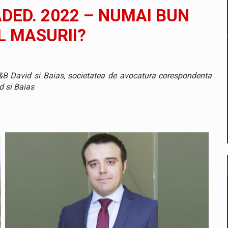
il pentru comanda intr-o gama extinsa de variante atragatoare
DED. 2022 – NUMAI BUN
L MASURII?
 Demand
 D&B David si Baias, societatea de avocatura corespondenta
d si Baias