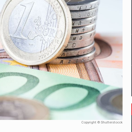
un noilor reglementari UE privind ambalajele pot risca retragerea prod
ES ON THE INTERNATIONAL BUSINESS SCENE
OST DIGITALIZED WHOLESALER IN ROMANIA
 benzinariile RO concept OSCAR – peste 500 de participanti
management a Pall-Ex, liderul pietei de transport paletizat din Romani
MBRU AL FAMILIEI: RANGE ROVER GT
Copyright © Shutterstocck