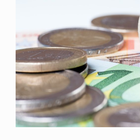
Producatorii si comerciantii care nu se sup
ARTICOLE
LEADERSHIP IN MISCARE
INTERVIURI
CU BATERIILE PERMANENT INCARCATE
INTERVIURI
PUTTING ROMANIAN CORPORATE COMPANI
INTERVIURI
OUR EDGE WILL COME FROM BEING THE M
INTERVIURI
COFFEE IS OUR LOVE LANGUAGE
INTERVIURI
Hard Enduro Piatra Craiului 2026, fueled by
STIRI
Fondul de investitii BoldMind si echipa de 
STIRI
RANGE ROVER DEZVALUIE AL CINCILEA ME
STIRI