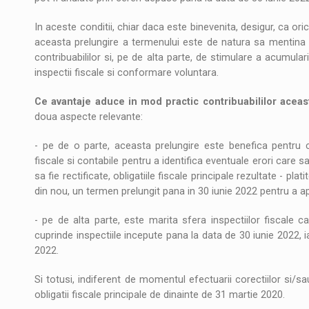
In aceste conditii, chiar daca este binevenita, desigur, ca oric
aceasta prelungire a termenului este de natura sa mentina am
contribuabililor si, pe de alta parte, de stimulare a acumularii
inspectii fiscale si conformare voluntara.
Ce avantaje aduce in mod practic contribuabililor aceas
doua aspecte relevante:
- pe de o parte, aceasta prelungire este benefica pentru co
fiscale si contabile pentru a identifica eventuale erori care sa
sa fie rectificate, obligatiile fiscale principale rezultate - pl
din nou, un termen prelungit pana in 30 iunie 2022 pentru a apl
- pe de alta parte, este marita sfera inspectiilor fiscale c
cuprinde inspectiile incepute pana la data de 30 iunie 2022, 
2022.
Si totusi, indiferent de momentul efectuarii corectiilor si/s
obligatii fiscale principale de dinainte de 31 martie 2020.