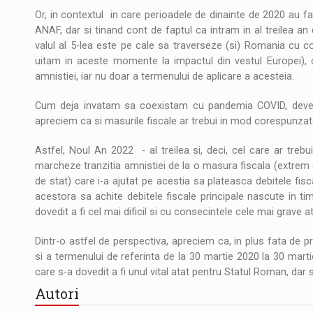
Or, in contextul in care perioadele de dinainte de 2020 au fac
ANAF, dar si tinand cont de faptul ca intram in al treilea an
valul al 5-lea este pe cale sa traverseze (si) Romania cu 
uitam in aceste momente la impactul din vestul Europei), 
amnistiei, iar nu doar a termenului de aplicare a acesteia.
Cum deja invatam sa coexistam cu pandemia COVID, deveni
apreciem ca si masurile fiscale ar trebui in mod corespunzator
Astfel, Noul An 2022 - al treilea si, deci, cel care ar trebui
marcheze tranzitia amnistiei de la o masura fiscala (extrem de
de stat) care i-a ajutat pe acestia sa plateasca debitele fisc
acestora sa achite debitele fiscale principale nascute in t
dovedit a fi cel mai dificil si cu consecintele cele mai grave at
Dintr-o astfel de perspectiva, apreciem ca, in plus fata de 
si a termenului de referinta de la 30 martie 2020 la 30 marti
care s-a dovedit a fi unul vital atat pentru Statul Roman, dar s
Autori