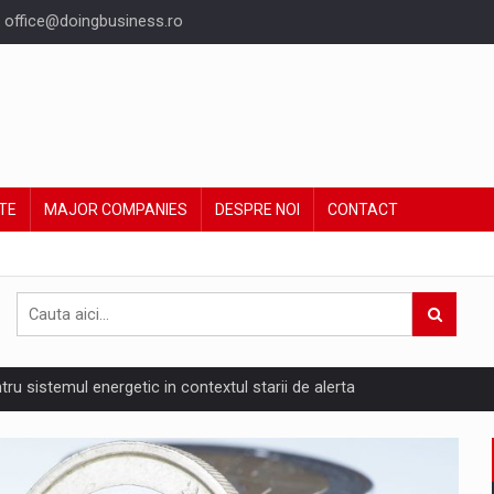
office@doingbusiness.ro
TE
MAJOR COMPANIES
DESPRE NOI
CONTACT
ntru sistemul energetic in contextul starii de alerta
are pedepseste granitele?
ing Reveals About Bakuchiol's Evolution