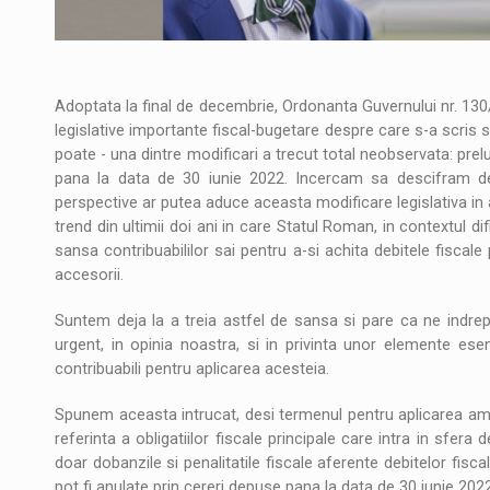
Adoptata la final de decembrie, Ordonanta Guvernului nr. 13
legislative importante fiscal-bugetare despre care s-a scris 
poate - una dintre modificari a trecut total neobservata: prelun
pana la data de 30 iunie 2022. Incercam sa descifram de
perspective ar putea aduce aceasta modificare legislativa in
trend din ultimii doi ani in care Statul Roman, in contextul d
sansa contribuabililor sai pentru a-si achita debitele fiscale 
accesorii.
Suntem deja la a treia astfel de sansa si pare ca ne indrept
urgent, in opinia noastra, si in privinta unor elemente esent
contribuabili pentru aplicarea acesteia.
Spunem aceasta intrucat, desi termenul pentru aplicarea amni
referinta a obligatiilor fiscale principale care intra in sfera
doar dobanzile si penalitatile fiscale aferente debitelor fis
pot fi anulate prin cereri depuse pana la data de 30 iunie 2022