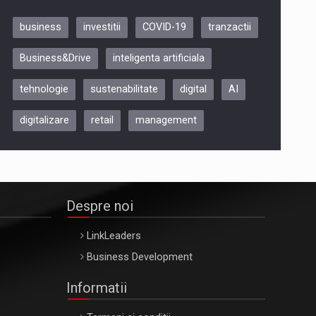
business
investitii
COVID-19
tranzactii
Be Inspired. Make it Happen!,
Business&Drive
inteligenta artificiala
ARTEMIS LETO, ORADEA, 8
Octombrie
tehnologie
sustenabilitate
digital
AI
Oradea – 8 Oct 2026
digitalizare
retail
management
Despre noi
LinkLeaders
Business Development
Informatii