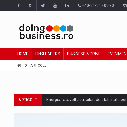
+40-21-317.03.90
HOME
LINKLEADERS
BUSINESS & DRIVE
EVENIMEN
ARTICOLE
Energia fotovoltaica, pilon de stabilitate pe
ARTICOLE
Cum invatam sa spunem nu intr-o cultura c
ARTICOLE
Ingredient Spotlight: What SKU Level Track
ARTICOLE