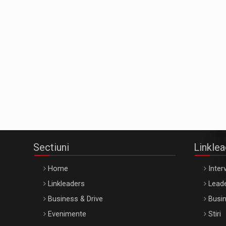
Sectiuni
Linkle
Home
Interv
Linkleaders
Leade
Business & Drive
Busin
Evenimente
Stiri