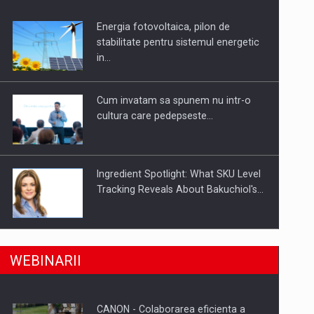
Energia fotovoltaica, pilon de
uselor din piata
stabilitate pentru sistemul energetic
in…
Cum invatam sa spunem nu intr-o
cultura care pedepseste…
Ingredient Spotlight: What SKU Level
Tracking Reveals About Bakuchiol's…
Producatorii si comerciantii care nu
a, preiau compania intr-o tranzactie de peste 25…
WEBINARII
se supun noilor reglementari…
CANON - Colaborarea eficienta a