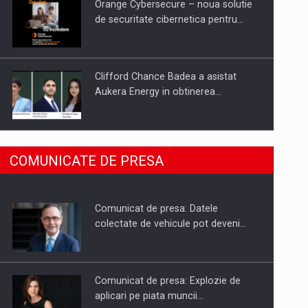
Orange Cybersecure – noua solutie
de securitate cibernetica pentru…
Clifford Chance Badea a asistat
Aukera Energy in obtinerea…
SAPTE PERSONALITATI DIN MEDIUL
COMUNICATE DE PRESA
DE AFACERI, ACADEMIC SI
INSTITUTIONAL…
Comunicat de presa: Datele
Hard Enduro Piatra Craiului 2026,
colectate de vehicule pot deveni…
fueled by benzinariile RO…
Comunicat de presa: Explozie de
aplicari pe piata muncii…