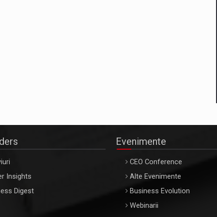
aders
Evenimente
iuri
CEO Conference
r Insights
Alte Evenimente
ess Digest
Business Evolution
Webinarii