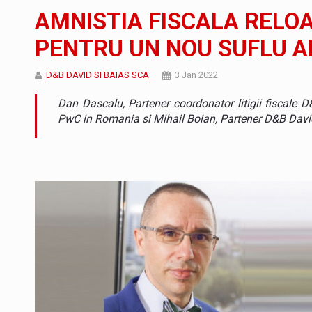
Noul Mercedes-Benz VLE este acum disponib
STIRI
AMNISTIA FISCALA RELOA
JAECOO 5 SHS-H a ajuns in Romania
STIRI
PENTRU UN NOU SUFLU A
Proteinmaxxing and the Future of Protein
ARTICOLE
D&B DAVID SI BAIAS SCA
3 Jan 2022
Dan Dascalu, Partener coordonator litigii fiscale
PwC in Romania si Mihail Boian, Partener D&B Davi