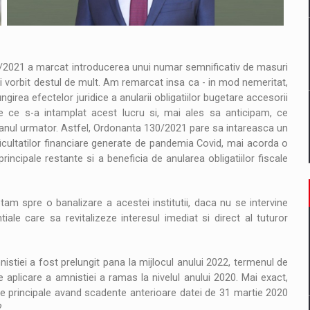
0/2021 a marcat introducerea unui numar semnificativ de masuri
si vorbit destul de mult. Am remarcat insa ca - in mod nemeritat,
girea efectelor juridice a anularii obligatiilor bugetare accesorii
 ce s-a intamplat acest lucru si, mai ales sa anticipam, ce
 anul urmator. Astfel, Ordonanta 130/2021 pare sa intareasca un
ificultatilor financiare generate de pandemia Covid, mai acorda o
principale restante si a beneficia de anularea obligatiilor fiscale
am spre o banalizare a acestei institutii, daca nu se intervine
iale care sa revitalizeze interesul imediat si direct al tuturor
stiei a fost prelungit pana la mijlocul anului 2022, termenul de
 de aplicare a amnistiei a ramas la nivelul anului 2020. Mai exact,
cale principale avand scadente anterioare datei de 31 martie 2020
.