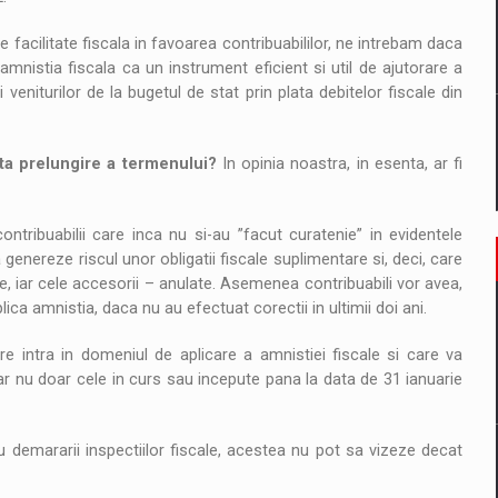
e facilitate fiscala in favoarea contribuabililor, ne intrebam daca
nistia fiscala ca un instrument eficient si util de ajutorare a
 veniturilor de la bugetul de stat prin plata debitelor fiscale din
ta prelungire a termenului?
In opinia noastra, in esenta, ar fi
ntribuabilii care inca nu si-au ”facut curatenie” in evidentele
 genereze riscul unor obligatii fiscale suplimentare si, deci, care
atite, iar cele accesorii – anulate. Asemenea contribuabili vor avea,
ica amnistia, daca nu au efectuat corectii in ultimii doi ani.
are intra in domeniul de aplicare a amnistiei fiscale si care va
iar nu doar cele in curs sau incepute pana la data de 31 ianuarie
au demararii inspectiilor fiscale, acestea nu pot sa vizeze decat