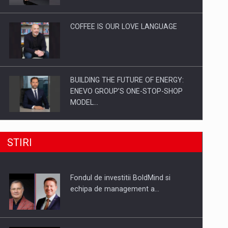
Investitii Digitalizare
COFFEE IS OUR LOVE LANGUAGE
BUILDING THE FUTURE OF ENERGY:
ENEVO GROUP’S ONE-STOP-SHOP
MODEL…
ROOTED IN ROMANIA, BUILT TO
STIRI
DELIVER TECHNOLOGY FOR THE…
Fondul de investitii BoldMind si
PUTTING ROMANIAN CORPORATE
echipa de management a…
COMPANIES ON THE INTERNATIONAL
BUSINESS SCENE