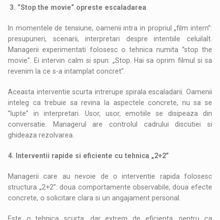
3. ”Stop the movie” opreste escaladarea
In momentele de tensiune, oamenii intra in propriul „film intern”:
presupuneri, scenarii, interpretari despre intentiile celuilalt.
Managerii experimentati folosesc o tehnica numita ”stop the
movie”. Ei intervin calm si spun: „Stop. Hai sa oprim filmul si sa
revenim la ce s-a intamplat concret”.
Aceasta interventie scurta intrerupe spirala escaladarii. Oamenii
inteleg ca trebuie sa revina la aspectele concrete, nu sa se
”lupte” in interpretari. Usor, usor, emotiile se disipeaza din
conversatie. Managerul are controlul cadrului discutiei si
ghideaza rezolvarea.
4. Interventii rapide si eficiente cu tehnica „2+2”
Managerii care au nevoie de o interventie rapida folosesc
structura „2+2”: doua comportamente observabile, doua efecte
concrete, o solicitare clara si un angajament personal.
Este o tehnica scurta, dar extrem de eficienta, pentru ca