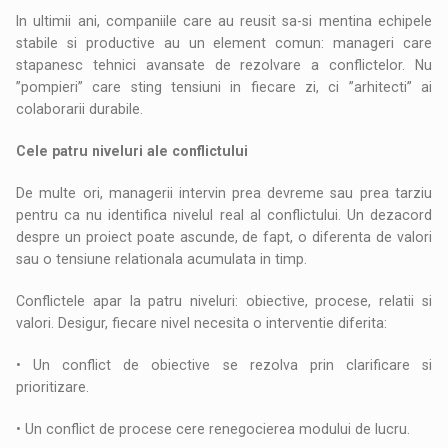
In ultimii ani, companiile care au reusit sa-si mentina echipele
stabile si productive au un element comun: manageri care
stapanesc tehnici avansate de rezolvare a conflictelor. Nu
”pompieri” care sting tensiuni in fiecare zi, ci ”arhitecti” ai
colaborarii durabile.
Cele patru niveluri ale conflictului
De multe ori, managerii intervin prea devreme sau prea tarziu
pentru ca nu identifica nivelul real al conflictului. Un dezacord
despre un proiect poate ascunde, de fapt, o diferenta de valori
sau o tensiune relationala acumulata in timp.
Conflictele apar la patru niveluri: obiective, procese, relatii si
valori. Desigur, fiecare nivel necesita o interventie diferita:
• Un conflict de obiective se rezolva prin clarificare si
prioritizare.
• Un conflict de procese cere renegocierea modului de lucru.