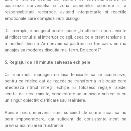
pastreaza conversatia in zona aspectelor concrete si a
responsabilitatii reciproce, evitand interpretarile si reactiile
emotionale care complica inutil dialogul.
De exemplu, managerul poate spune: „In ultimele doua sedinte
ai ridicat tonul si ai intrerupt colegii, ceea ce a creat tensiune si
a incetinit decizia. Am nevoie sa pastram un ton calm; eu ma
angajez sa moderez discutia mai ferm. De acord?”
5. Reglajul de 10 minute salveaza echipele
Cei mai multi manageri nu lasa tensiunile sa se acumuleze,
pentru ca inteleg cat de repede se transforma in blocaje care
afecteaza ritmul intregii echipe. Ei folosesc reglaje rapide,
scurte, de zece minute, concentrate pe un singur subiect si cu
un singur obiectiv: clarificare sau realiniere.
Aceste micro‑interventii sunt suficient de scurte incat sa nu
para impovaratoare, dar suficient de consistente incat sa
previna acumularea frustrarilor.