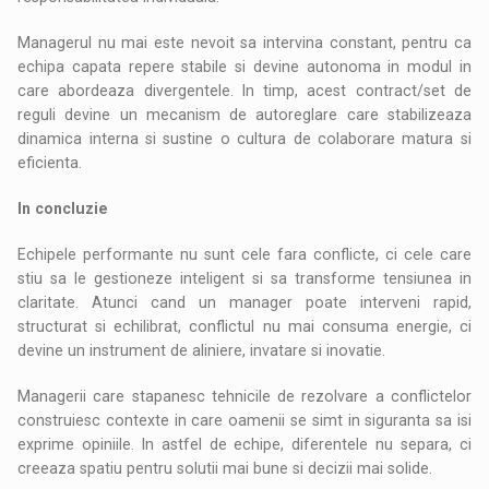
Managerul nu mai este nevoit sa intervina constant, pentru ca
echipa capata repere stabile si devine autonoma in modul in
care abordeaza divergentele. In timp, acest contract/set de
reguli devine un mecanism de autoreglare care stabilizeaza
dinamica interna si sustine o cultura de colaborare matura si
eficienta.
In concluzie
Echipele performante nu sunt cele fara conflicte, ci cele care
stiu sa le gestioneze inteligent si sa transforme tensiunea in
claritate. Atunci cand un manager poate interveni rapid,
structurat si echilibrat, conflictul nu mai consuma energie, ci
devine un instrument de aliniere, invatare si inovatie.
Managerii care stapanesc tehnicile de rezolvare a conflictelor
construiesc contexte in care oamenii se simt in siguranta sa isi
exprime opiniile. In astfel de echipe, diferentele nu separa, ci
creeaza spatiu pentru solutii mai bune si decizii mai solide.