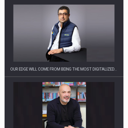
CEO Conference - Shaping The Future - Technology and…
OUR EDGE WILL COME FROM BEING THE MOST DIGITALIZED…
Webinar - Business Evolution-RETHINK STRATEGY-Finantare