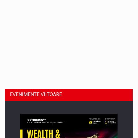
Dinu Bumbacea revine in PwC Romania ca Partener si…
EVENIMENTE VIITOARE