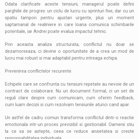
Odata clarificate aceste tensiuni, managerul poate defini
parghiile de progres: un ciclu de lucru cu sprinturi fixe, dar cu un
spatiu tampon pentru ajustari urgente, plus un moment
saptamanal de realiniere in care Ioana comunica schimbarile
potentiale, iar Andrei poate evalua impactul tehnic.
Prin aceasta analiza structurata, conflictul nu doar se
dezamorseaza, ci devine o oportunitate de a crea un mod de
lucru mai robust si mai adaptabil pentru intreaga echipa.
Prevenirea conflictelor recurente
Echipele care se confrunta cu tensiuni repetate au nevoie de un
contract de colaborare. Nu un document formal, ci un set de
reguli clare despre cum comunicam, cum oferim feedback,
cum luam decizii si cum rezolvam tensiunile atunci cand apar.
Un astfel de cadru comun transforma conflictul dintr-o reactie
emotionala intr-un proces previzibil si gestionabil. Oamenii stiu
la ce sa se astepte, ceea ce reduce anxietatea si creste
responsabilitatea individuala.