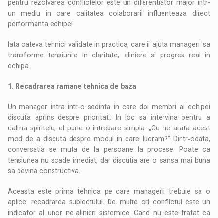
pentru rezolvarea conflictelor este un diferentiator major intr-
un mediu in care calitatea colaborarii influenteaza direct
performanta echipei.
Iata cateva tehnici validate in practica, care ii ajuta managerii sa
transforme tensiunile in claritate, aliniere si progres real in
echipa.
1. Recadrarea ramane tehnica de baza
Un manager intra intr-o sedinta in care doi membri ai echipei
discuta aprins despre prioritati. In loc sa intervina pentru a
calma spiritele, el pune o intrebare simpla: „Ce ne arata acest
mod de a discuta despre modul in care lucram?” Dintr‑odata,
conversatia se muta de la persoane la procese. Poate ca
tensiunea nu scade imediat, dar discutia are o sansa mai buna
sa devina constructiva.
Aceasta este prima tehnica pe care managerii trebuie sa o
aplice: recadrarea subiectului. De multe ori conflictul este un
indicator al unor ne-alinieri sistemice. Cand nu este tratat ca