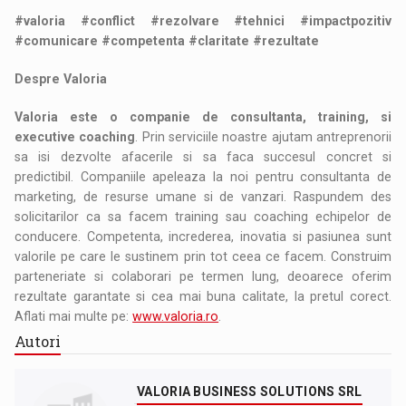
#valoria #conflict #rezolvare #tehnici #impactpozitiv
#comunicare #competenta #claritate #rezultate
Despre Valoria
Valoria este o companie de consultanta, training, si
executive coaching
. Prin serviciile noastre ajutam antreprenorii
sa isi dezvolte afacerile si sa faca succesul concret si
predictibil. Companiile apeleaza la noi pentru consultanta de
marketing, de resurse umane si de vanzari. Raspundem des
solicitarilor ca sa facem training sau coaching echipelor de
conducere. Competenta, increderea, inovatia si pasiunea sunt
valorile pe care le sustinem prin tot ceea ce facem. Construim
parteneriate si colaborari pe termen lung, deoarece oferim
rezultate garantate si cea mai buna calitate, la pretul corect.
Aflati mai multe pe:
www.valoria.ro
.
Autori
VALORIA BUSINESS SOLUTIONS SRL