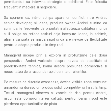
permitandu‑i sa intervina strategic si echilibrat. Este folosita
frecvent in mediere si negociere.
Sa spunem ca, intr-o echipa apare un conflict intre Andrei,
senior developer, si Ioana, product owner. Andrei sustine ca
schimbarile frecvente de prioritati ii afecteaza calitatea muncii
si il obliga sa refaca taskuri deja incepute. Ioana, in schimb,
afirma ca piata se misca rapid si ca are nevoie de flexibilitate
pentru a adapta produsul in timp real.
Managerul incepe prin a explora in profunzime cele doua
perspective: Andrei vorbeste despre nevoia de stabilitate si
predictibilitate tehnica, Ioana despre presiunea comerciala si
necesitatea de a raspunde rapid cerintelor clientilor.
Pe masura ce discutia avanseaza, devine vizibila zona comuna:
amandoi isi doresc un produs solid, competitiv si livrat la timp.
Totusi, managerul observa si zonele de risc: pentru Andrei,
riscul este compromiterea calitatii; pentru Ioana, riscul este
pierderea oportunitatilor de piata.