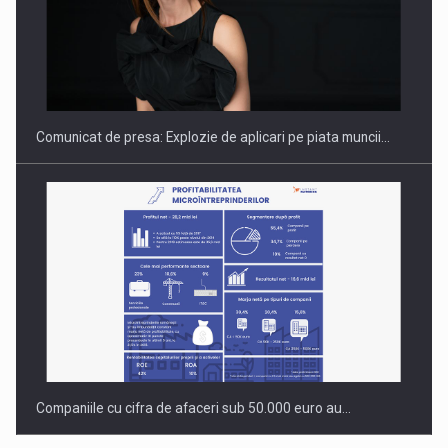
Hard Enduro Piatra Craiului 2026, fueled by benzinariile RO…
Comunicat de presa: Explozie de aplicari pe piata muncii…
Companiile cu cifra de afaceri sub 50.000 euro au…