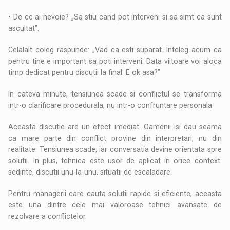
• De ce ai nevoie? „Sa stiu cand pot interveni si sa simt ca sunt
ascultat”.
Celalalt coleg raspunde: „Vad ca esti suparat. Inteleg acum ca
pentru tine e important sa poti interveni. Data viitoare voi aloca
timp dedicat pentru discutii la final. E ok asa?”
In cateva minute, tensiunea scade si conflictul se transforma
intr-o clarificare procedurala, nu intr-o confruntare personala.
Aceasta discutie are un efect imediat. Oamenii isi dau seama
ca mare parte din conflict provine din interpretari, nu din
realitate. Tensiunea scade, iar conversatia devine orientata spre
solutii. In plus, tehnica este usor de aplicat in orice context:
sedinte, discutii unu-la-unu, situatii de escaladare.
Pentru managerii care cauta solutii rapide si eficiente, aceasta
este una dintre cele mai valoroase tehnici avansate de
rezolvare a conflictelor.