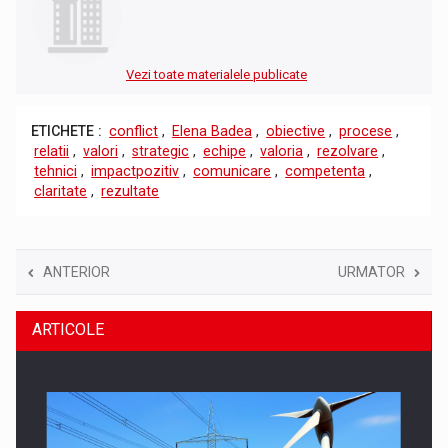
Vezi toate materialele publicate
ETICHETE :
conflict
,
Elena Badea
,
obiective
,
procese
,
relatii
,
valori
,
strategic
,
echipe
,
valoria
,
rezolvare
,
tehnici
,
impactpozitiv
,
comunicare
,
competenta
,
claritate
,
rezultate
ANTERIOR
URMATOR
ARTICOLE