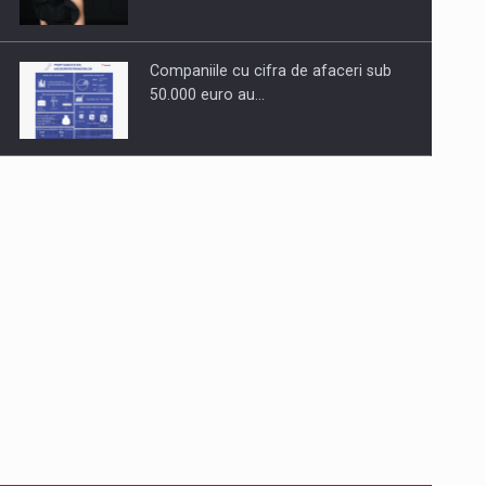
Companiile cu cifra de afaceri sub
50.000 euro au…
Dinu Bumbacea revine in PwC
Romania ca Partener si…
Comunicat de presa: Joburile part-
time reincep sa intre pe…