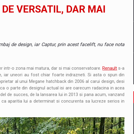
 DE VERSATIL, DAR MAI
 Demand
ntru sistemul energetic in contextul starii de alerta
mbaj de design, iar Captur, prin acest facelift, nu face nota
ver intr-o zona mai matura, dar si mai conservatoare.
Renault
s-a
 iar uneori au fost chiar foarte indrazneti. Si asta o spun din
roprietar al unui Megane hatchback din 2006 al carui design, desi
, ca o parte din designul actual isi are oarecum radacina in acea
el de succes, de la lansarea lui in 2013 si pana acum, vanzand
ca aparitia lui a determinat si concurenta sa lucreze serios in