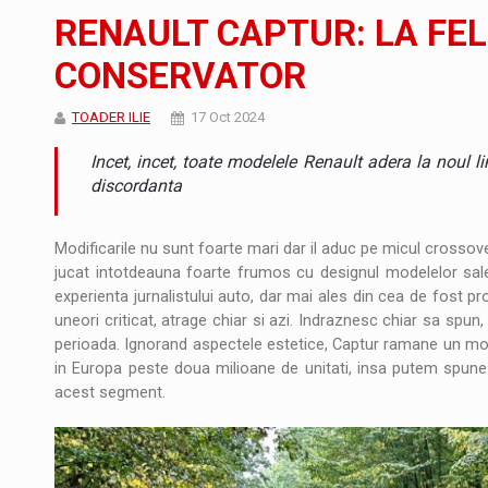
JAECOO 5 SHS-H a ajuns in Romania
STIRI
RENAULT CAPTUR: LA FEL
Proteinmaxxing and the Future of Protein
ARTICOLE
CONSERVATOR
Energia fotovoltaica, pilon de stabilitate pe
ARTICOLE
TOADER ILIE
17 Oct 2024
Incet, incet, toate modelele Renault adera la noul li
discordanta
Modificarile nu sunt foarte mari dar il aduc pe micul crosso
jucat intotdeauna foarte frumos cu designul modelelor sale,
experienta jurnalistului auto, dar mai ales din cea de fost p
uneori criticat, atrage chiar si azi. Indraznesc chiar sa spun
perioada. Ignorand aspectele estetice, Captur ramane un mod
in Europa peste doua milioane de unitati, insa putem spune 
acest segment.