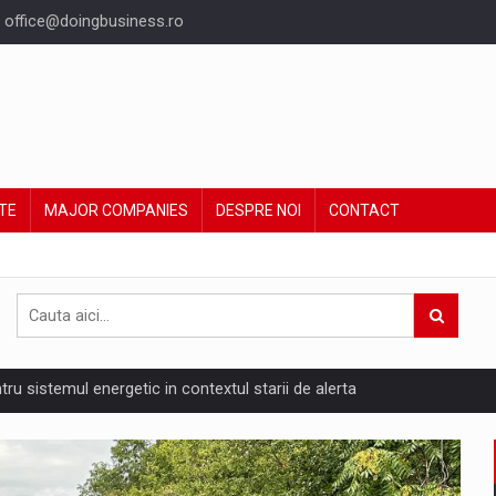
office@doingbusiness.ro
TE
MAJOR COMPANIES
DESPRE NOI
CONTACT
are pedepseste granitele?
ing Reveals About Bakuchiol's Evolution
un noilor reglementari UE privind ambalajele pot risca retragerea prod