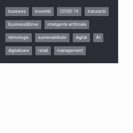
business
investitii
COVID-19
tranzactii
Be Inspired. Make it Happen!,
Business&Drive
inteligenta artificiala
ARTEMIS LETO, ORADEA, 8
Octombrie
tehnologie
sustenabilitate
digital
AI
Oradea – 8 Oct 2026
digitalizare
retail
management