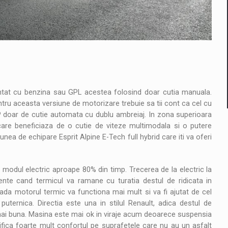
entat cu benzina sau GPL acestea folosind doar cutia manuala.
entru aceasta versiune de motorizare trebuie sa tii cont ca cel cu
P doar de cutie automata cu dublu ambreiaj. In zona superioara
are beneficiaza de o cutie de viteze multimodala si o putere
nea de echipare Esprit Alpine E-Tech full hybrid care iti va oferi
modul electric aproape 80% din timp. Trecerea de la electric la
nte cand termicul va ramane cu turatia destul de ridicata in
da motorul termic va functiona mai mult si va fi ajutat de cel
uternica. Directia este una in stilul Renault, adica destul de
 mai buna. Masina este mai ok in viraje acum deoarece suspensia
fica foarte mult confortul pe suprafetele care nu au un asfalt