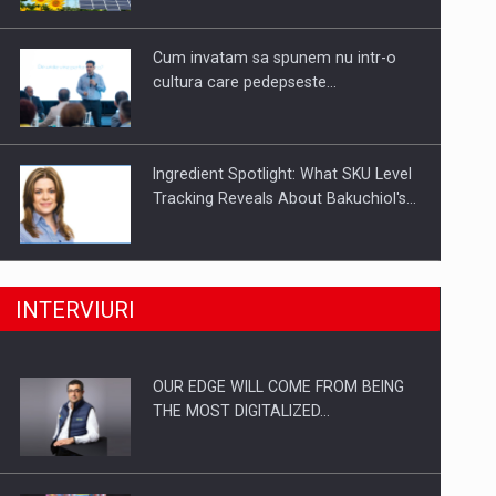
Investitii Digitalizare
Cum invatam sa spunem nu intr-o
cultura care pedepseste…
Ingredient Spotlight: What SKU Level
Tracking Reveals About Bakuchiol's…
Producatorii si comerciantii care nu
INTERVIURI
se supun noilor reglementari…
OUR EDGE WILL COME FROM BEING
Proteinmaxxing and the Future of
THE MOST DIGITALIZED…
Protein Demand