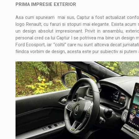
PRIMA IMPRESIE EXTERIOR
Asa cum spuneam mai sus, Captur a fost actualizat conform
logo Renault, cu faruri si stopuri mai elegante. Exista acum
un design absolut impresionant. Privit in ansamblu, exter
personal cred ca lui Captur I se potrivea ma bine un design 
Ford Ecosport, iar “coltii” care nu sunt altceva decat jumatati 
fiindca vorbim de design, acesta este pur subiectiv si putem a