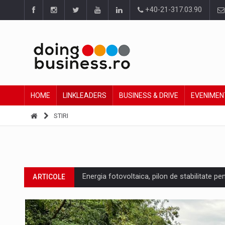
+40-21-317.03.90
HOME
LINKLEADERS
BUSINESS & DRIVE
EVENIMEN
STIRI
Cum invatam sa spunem nu intr-o cultura c
ARTICOLE
Ingredient Spotlight: What SKU Level Track
ARTICOLE
Producatorii si comerciantii care nu se sup
ARTICOLE