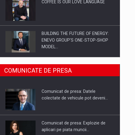
COFFEE IS OUR LOVE LANGUAGE
BUILDING THE FUTURE OF ENERGY:
ENEVO GROUP’S ONE-STOP-SHOP
MODEL…
ROOTED IN ROMANIA, BUILT TO
COMUNICATE DE PRESA
DELIVER TECHNOLOGY FOR THE…
Comunicat de presa: Datele
PUTTING ROMANIAN CORPORATE
colectate de vehicule pot deveni…
COMPANIES ON THE INTERNATIONAL
BUSINESS SCENE
Comunicat de presa: Explozie de
aplicari pe piata muncii…