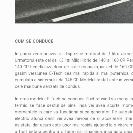
CUM SE CONDUCE
In gama vei mai avea la dispozitie motorul de 1 litru alim
Urmatorul este cel de 1,3 litri Mild Hibrid de 140 si 160 CP. P
140 CP beneficiaza doar de cutie manuala, iar cel de 160 C
gasim versiunea E-Tech cea mai rapida si mai puternica, c
cumulata a sistemului de 145 CP. Modelul testat este in versiu
cele mai bune senzatii de condus.
In oras modelul E-Tech se conduce fluid reusind sa mergi in 
termic se face destul de bine, insa vei avea scurte mome
momentele in care va functiona si ca generator. Pe autostra
electric atunci cand vei avea nevoie de o accelerare mai p
asistata, dar acum este usor mai rapida ajutand la o virare
a fost setata pentru a o face mai dinamica, insa asta sacri