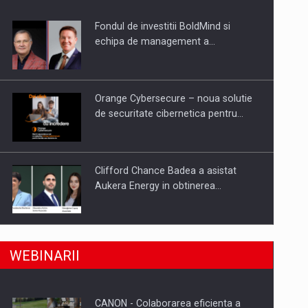
Fondul de investitii BoldMind si
echipa de management a…
Orange Cybersecure – noua solutie
de securitate cibernetica pentru…
Clifford Chance Badea a asistat
Aukera Energy in obtinerea…
a, preiau compania intr-o tranzactie de peste 25…
SAPTE PERSONALITATI DIN MEDIUL
WEBINARII
DE AFACERI, ACADEMIC SI
INSTITUTIONAL…
CANON - Colaborarea eficienta a