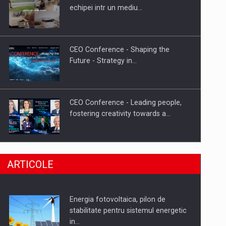
Hard Enduro Piatra Craiului 2026,
echipei intr un mediu…
fueled by benzinariile RO…
CEO Conference - Shaping the
Future - Strategy in…
CEO Conference - Leading people,
fostering creativity towards a…
CEO Conference - Shaping The
ARTICOLE
Future - Technology and…
Energia fotovoltaica, pilon de
Webinar - Business Evolution-
stabilitate pentru sistemul energetic
RETHINK STRATEGY-Finantare
in…