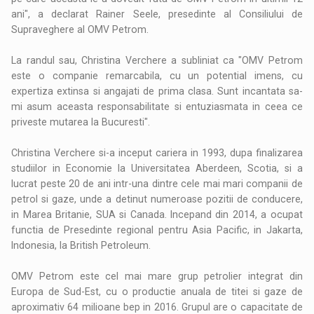
ani", a declarat Rainer Seele, presedinte al Consiliului de
Supraveghere al OMV Petrom.
La randul sau, Christina Verchere a subliniat ca "OMV Petrom
este o companie remarcabila, cu un potential imens, cu
expertiza extinsa si angajati de prima clasa. Sunt incantata sa-
mi asum aceasta responsabilitate si entuziasmata in ceea ce
priveste mutarea la Bucuresti".
Christina Verchere si-a inceput cariera in 1993, dupa finalizarea
studiilor in Economie la Universitatea Aberdeen, Scotia, si a
lucrat peste 20 de ani intr-una dintre cele mai mari companii de
petrol si gaze, unde a detinut numeroase pozitii de conducere,
in Marea Britanie, SUA si Canada. Incepand din 2014, a ocupat
functia de Presedinte regional pentru Asia Pacific, in Jakarta,
Indonesia, la British Petroleum.
OMV Petrom este cel mai mare grup petrolier integrat din
Europa de Sud-Est, cu o productie anuala de titei si gaze de
aproximativ 64 milioane bep in 2016. Grupul are o capacitate de