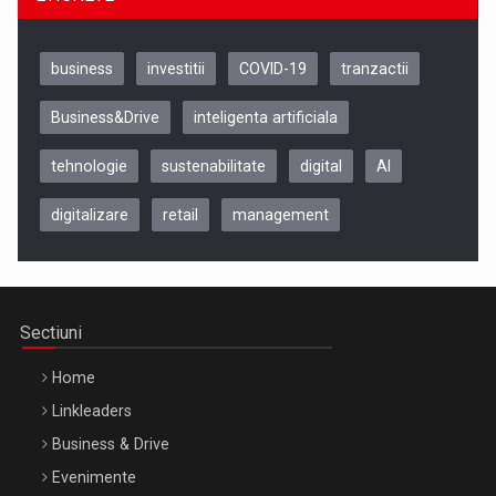
business
investitii
COVID-19
tranzactii
Business&Drive
inteligenta artificiala
tehnologie
sustenabilitate
digital
AI
digitalizare
retail
management
Be Inspired. Make it Happen!, CLUJ, 9 Decembrie
Cluj-Napoca – 9 Dec 2026
Sectiuni
Home
Linkleaders
Business & Drive
Evenimente