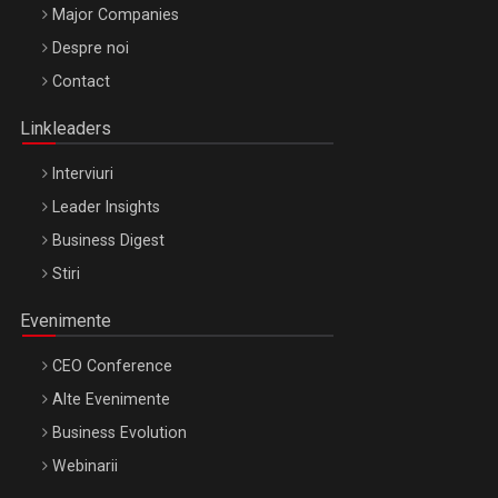
Major Companies
Be Inspired. Make it Happen!, ARTEMIS LETO, ORADEA, 8
Despre noi
Octombrie
Contact
Oradea – 8 Oct 2026
Linkleaders
Interviuri
Leader Insights
Business Digest
Stiri
Evenimente
CEO Conference
Alte Evenimente
Business Evolution
Webinarii