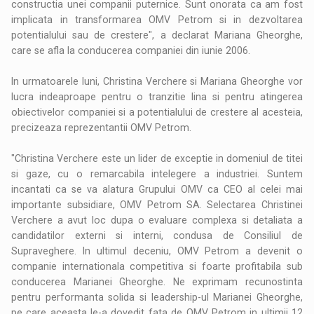
constructia unei companii puternice. Sunt onorata ca am fost
implicata in transformarea OMV Petrom si in dezvoltarea
potentialului sau de crestere", a declarat Mariana Gheorghe,
care se afla la conducerea companiei din iunie 2006.
In urmatoarele luni, Christina Verchere si Mariana Gheorghe vor
lucra indeaproape pentru o tranzitie lina si pentru atingerea
obiectivelor companiei si a potentialului de crestere al acesteia,
precizeaza reprezentantii OMV Petrom.
"Christina Verchere este un lider de exceptie in domeniul de titei
si gaze, cu o remarcabila intelegere a industriei. Suntem
incantati ca se va alatura Grupului OMV ca CEO al celei mai
importante subsidiare, OMV Petrom SA. Selectarea Christinei
Verchere a avut loc dupa o evaluare complexa si detaliata a
candidatilor externi si interni, condusa de Consiliul de
Supraveghere. In ultimul deceniu, OMV Petrom a devenit o
companie internationala competitiva si foarte profitabila sub
conducerea Marianei Gheorghe. Ne exprimam recunostinta
pentru performanta solida si leadership-ul Marianei Gheorghe,
pe care aceasta le-a dovedit fata de OMV Petrom in ultimii 12