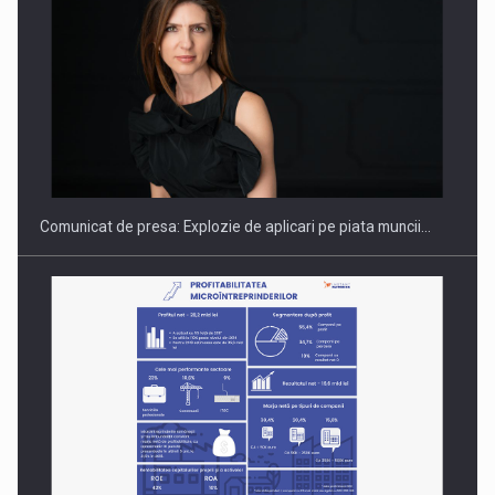
PUTTING ROMANIAN CORPORATE COMPANIES ON THE
INTERNATIONAL BUSINESS SCENE
Comunicat de presa: Explozie de aplicari pe piata muncii…