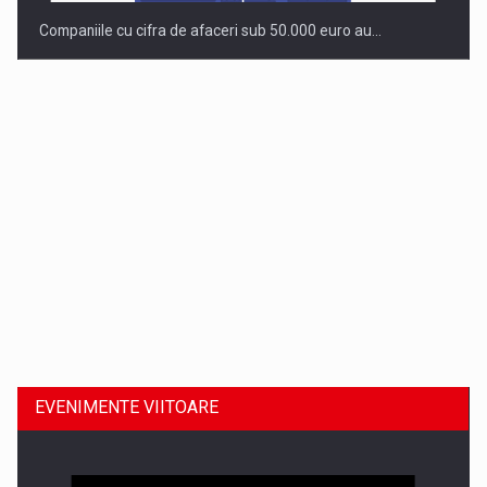
Companiile cu cifra de afaceri sub 50.000 euro au…
Dinu Bumbacea revine in PwC Romania ca Partener si…
EVENIMENTE VIITOARE