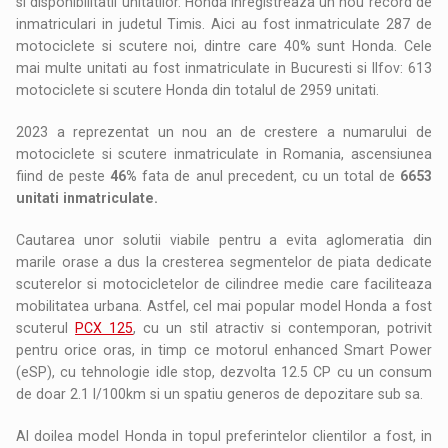
si disponibilitatii unitatilor. Honda inregistreaza un nou record de
inmatriculari in judetul Timis. Aici au fost inmatriculate 287 de
motociclete si scutere noi, dintre care 40% sunt Honda. Cele
mai multe unitati au fost inmatriculate in Bucuresti si Ilfov: 613
motociclete si scutere Honda din totalul de 2959 unitati.
2023 a reprezentat un nou an de crestere a numarului de
motociclete si scutere inmatriculate in Romania, ascensiunea
fiind de peste
46%
fata de anul precedent, cu un total de
6653
unitati inmatriculate.
Cautarea unor solutii viabile pentru a evita aglomeratia din
marile orase a dus la cresterea segmentelor de piata dedicate
scuterelor si motocicletelor de cilindree medie care faciliteaza
mobilitatea urbana. Astfel, cel mai popular model Honda a fost
scuterul
PCX 125
, cu un stil atractiv si contemporan, potrivit
pentru orice oras, in timp ce motorul enhanced Smart Power
(eSP), cu tehnologie idle stop, dezvolta 12.5 CP cu un consum
de doar 2.1 l/100km si un spatiu generos de depozitare sub sa.
Al doilea model Honda in topul preferintelor clientilor a fost, in