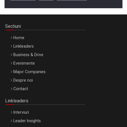
Cluj-Napoca – 9 Dec 2026
Sectiuni
Home
Linkleaders
Business & Drive
Evenimente
Major Companies
Be Inspired. Make it Happen!, ARTEMIS LETO, ORADEA, 8
Despre noi
Octombrie
Contact
Oradea – 8 Oct 2026
Linkleaders
Interviuri
Leader Insights