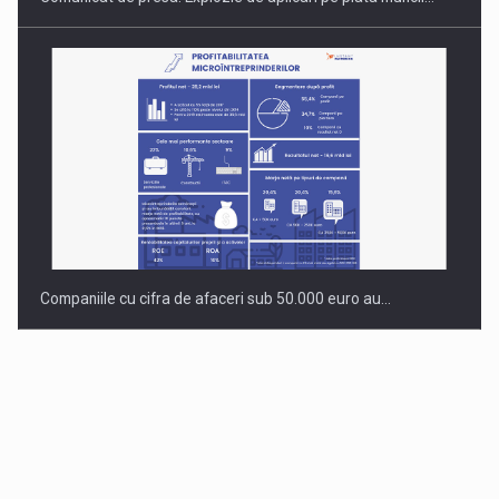
Companiile cu cifra de afaceri sub 50.000 euro au…