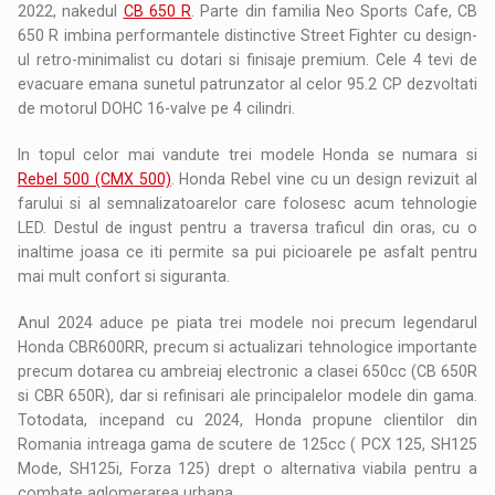
2022, nakedul
CB 650 R
. Parte din familia Neo Sports Cafe, CB
650 R imbina performantele distinctive Street Fighter cu design-
ul retro-minimalist cu dotari si finisaje premium. Cele 4 tevi de
evacuare emana sunetul patrunzator al celor 95.2 CP dezvoltati
de motorul DOHC 16-valve pe 4 cilindri.
In topul celor mai vandute trei modele Honda se numara si
Rebel 500 (CMX 500)
. Honda Rebel vine cu un design revizuit al
farului si al semnalizatoarelor care folosesc acum tehnologie
LED. Destul de ingust pentru a traversa traficul din oras, cu o
inaltime joasa ce iti permite sa pui picioarele pe asfalt pentru
mai mult confort si siguranta.
Anul 2024 aduce pe piata trei modele noi precum legendarul
Honda CBR600RR, precum si actualizari tehnologice importante
precum dotarea cu ambreiaj electronic a clasei 650cc (CB 650R
si CBR 650R), dar si refinisari ale principalelor modele din gama.
Totodata, incepand cu 2024, Honda propune clientilor din
Romania intreaga gama de scutere de 125cc ( PCX 125, SH125
Mode, SH125i, Forza 125) drept o alternativa viabila pentru a
combate aglomerarea urbana.