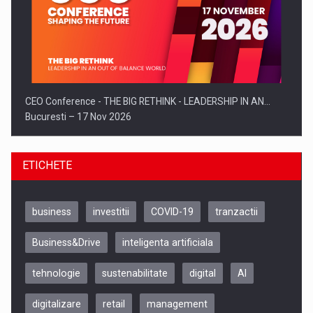
CEO Conference - THE BIG RETHINK - LEADERSHIP IN AN…
Bucuresti – 17 Nov 2026
ETICHETE
business
investitii
COVID-19
tranzactii
Business&Drive
inteligenta artificiala
tehnologie
sustenabilitate
digital
AI
digitalizare
retail
management
Be Inspired. Make it Happen!, CLUJ, 9 Decembrie