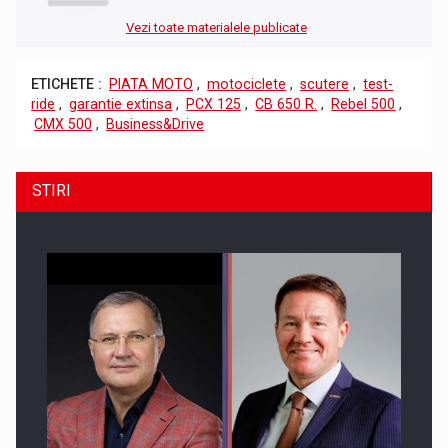
Vezi toate materialele publicate
ETICHETE :
PIATA MOTO
,
motociclete
,
scutere
,
test-
ride
,
garantie extinsa
,
PCX 125
,
CB 650 R.
,
Rebel 500
,
CMX 500
,
Business&Drive
STIRI