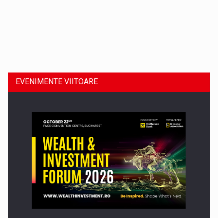
Dinu Bumbacea revine in PwC Romania ca Partener si…
EVENIMENTE VIITOARE
Comunicat de presa: Joburile part-time reincep sa intre pe…