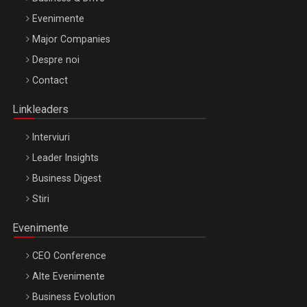
Evenimente
Major Companies
Be Inspired. Make it Happen!, ARTEMIS LETO, ORADEA, 8
Despre noi
Octombrie
Contact
Oradea – 8 Oct 2026
Linkleaders
Interviuri
Leader Insights
Business Digest
Stiri
Evenimente
CEO Conference
Alte Evenimente
Business Evolution