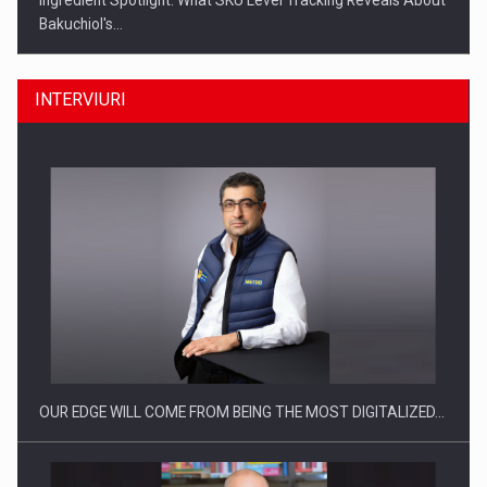
Ingredient Spotlight: What SKU Level Tracking Reveals About
Bakuchiol's…
INTERVIURI
Producatorii si comerciantii care nu se supun noilor
reglementari…
OUR EDGE WILL COME FROM BEING THE MOST DIGITALIZED…