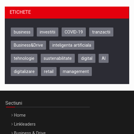
ETICHETE
business
investitii
COVID-19
tranzactii
Business&Drive
inteligenta artificiala
tehnologie
sustenabilitate
digital
AI
digitalizare
retail
management
Be Inspired. Make it Happen!, CLUJ, 9 Decembrie
Cluj-Napoca – 9 Dec 2026
Sectiuni
Home
Linkleaders
Business & Drive