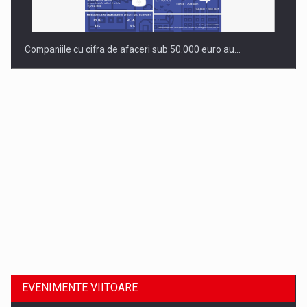
Companiile cu cifra de afaceri sub 50.000 euro au…
Dinu Bumbacea revine in PwC Romania ca Partener si…
EVENIMENTE VIITOARE