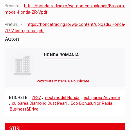
Brosura -
https://hondatrading.ro/wp-content/uploads/Brosura-
model-Honda-ZR-V.pdf
Preturi -
https://hondatrading.ro/wp-content/uploads/Honda-
ZR-V-lista-preturi.pdf
Autori
HONDA ROMANIA
Vezi toate materialele publicate
ETICHETE :
ZR-V
,
noul model Honda
,
echiparea Advance
,
culoarea Diamond Dust Pearl
,
Eco Bonusurilor Rabla
,
Business&Drive
STIRI