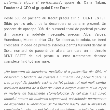
tratamente sigure si performante
”, spune
dr.
Oana
Taban,
Fondator & CEO al grupului Dent Estet.
Peste 600 de pacienti au trecut pragul
clinicii DENT ESTET
Sibiu pentru adulti
de la deschidere si pana in prezent. Un
procent de aproape 30% din numarul total de pacienti provine
din orasele si judetele invecinate, precum Alba, Valcea,
Hunedoara, Mures si chiar Cluj. Se observa, totodata, un trend
crescator in ceea ce priveste interesul pentru turismul dentar in
Sibiu, numarul de pacienti din afara tarii care vin in clinicile
DENT ESTET de aici pentru a urma tratamente dentare
complexe fiind tot mai mare.
„Ne bucuram de increderea medicilor si a pacientilor din Sibiu si
observam o tendinta de crestere a numarului de pacienti care ne
trec pragul din judetele vecine. Astfel, prinde tot mai mult contur
misiunea noastra de a face din Sibiu o alegere avizata si un reper
in materie de tratamente stomatologice de cel mai inalt nivel.
Modelul nostru de business responsabil, schimburile permanente
de experienta si know-how dintre medicii nostri, dar si investitiile
constante in cele mai noi tehnologii ne definesc activitatea, pentru