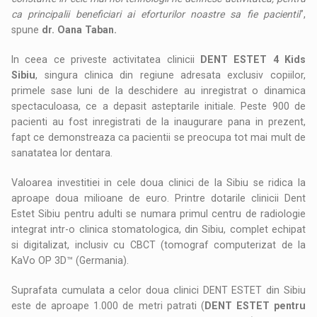
ca principalii beneficiari ai eforturilor noastre sa fie pacientii
”,
spune
dr.
Oana
Taban.
In ceea ce priveste activitatea clinicii
DENT ESTET 4 Kids
Sibiu
, singura clinica din regiune adresata exclusiv copiilor,
primele sase luni de la deschidere au inregistrat o dinamica
spectaculoasa, ce a depasit asteptarile initiale. Peste 900 de
pacienti au fost inregistrati de la inaugurare pana in prezent,
fapt ce demonstreaza ca pacientii se preocupa tot mai mult de
sanatatea lor dentara.
Valoarea investitiei in cele doua clinici de la Sibiu se ridica la
aproape doua milioane de euro. Printre dotarile clinicii Dent
Estet Sibiu pentru adulti se numara primul centru de radiologie
integrat intr-o clinica stomatologica, din Sibiu, complet echipat
si digitalizat, inclusiv cu CBCT (tomograf computerizat de la
KaVo OP 3D™ (Germania).
Suprafata cumulata a celor doua clinici DENT ESTET din Sibiu
este de aproape 1.000 de metri patrati (
DENT ESTET pentru