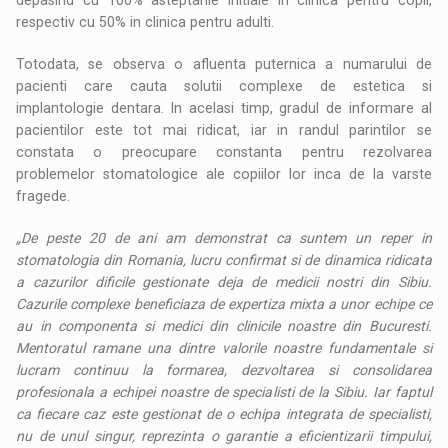
respectiv cu 50% in clinica pentru adulti.
Totodata, se observa o afluenta puternica a numarului de
pacienti care cauta solutii complexe de estetica si
implantologie dentara. In acelasi timp, gradul de informare al
pacientilor este tot mai ridicat, iar in randul parintilor se
constata o preocupare constanta pentru rezolvarea
problemelor stomatologice ale copiilor lor inca de la varste
fragede.
„De peste 20 de ani am demonstrat ca suntem un reper in
stomatologia din Romania, lucru confirmat si de dinamica ridicata
a cazurilor dificile gestionate deja de medicii nostri din Sibiu.
Cazurile complexe beneficiaza de expertiza mixta a unor echipe ce
au in componenta si medici din clinicile noastre din Bucuresti.
Mentoratul ramane una dintre valorile noastre fundamentale si
lucram continuu la formarea, dezvoltarea si consolidarea
profesionala a echipei noastre de specialisti de la Sibiu. Iar faptul
ca fiecare caz este gestionat de o echipa integrata de specialisti,
nu de unul singur, reprezinta o garantie a eficientizarii timpului,