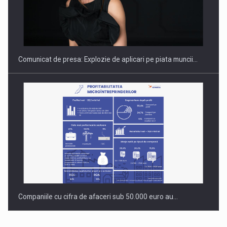
PUTTING ROMANIAN CORPORATE COMPANIES ON THE
INTERNATIONAL BUSINESS SCENE
Comunicat de presa: Explozie de aplicari pe piata muncii…
Companiile cu cifra de afaceri sub 50.000 euro au…