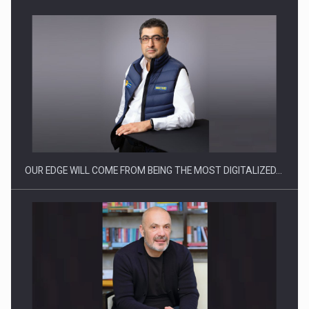
Producatorii si comerciantii care nu se supun noilor
reglementari…
OUR EDGE WILL COME FROM BEING THE MOST DIGITALIZED…