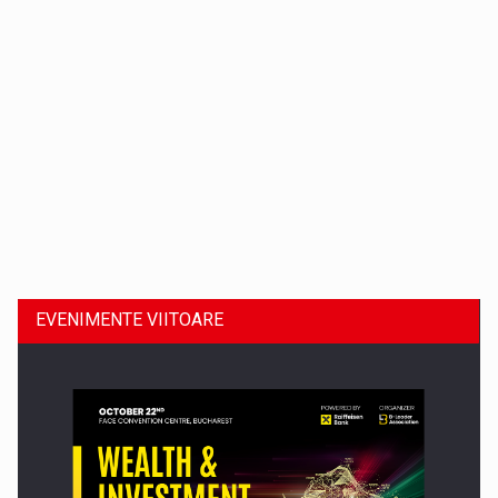
Dinu Bumbacea revine in PwC Romania ca Partener si…
EVENIMENTE VIITOARE