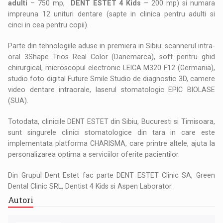
adulti
– 750 mp,
DENT ESTET 4 Kids
– 200 mp) si numara
impreuna 12 unituri dentare (sapte in clinica pentru adulti si
cinci in cea pentru copii).
Parte din tehnologiile aduse in premiera in Sibiu: scannerul intra-
oral 3Shape Trios Real Color (Danemarca), soft pentru ghid
chirurgical, microscopul electronic LEICA M320 F12 (Germania),
studio foto digital Future Smile Studio de diagnostic 3D, camere
video dentare intraorale, laserul stomatologic EPIC BIOLASE
(SUA).
Totodata, clinicile DENT ESTET din Sibiu, Bucuresti si Timisoara,
sunt singurele clinici stomatologice din tara in care este
implementata platforma CHARISMA, care printre altele, ajuta la
personalizarea optima a serviciilor oferite pacientilor.
Din Grupul Dent Estet fac parte DENT ESTET Clinic SA, Green
Dental Clinic SRL, Dentist 4 Kids si Aspen Laborator.
Autori