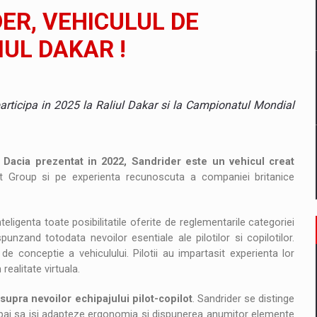
il pentru comanda intr-o gama extinsa de variante atragatoare
ER, VEHICULUL DE
UL DAKAR !
 Demand
participa in 2025 la Raliul Dakar si la Campionatul Mondial
l Dacia prezentat in 2022, Sandrider este un vehicul creat
t Group si pe experienta recunoscuta a companiei britanice
eligenta toate posibilitatile oferite de reglementarile categoriei
unzand totodata nevoilor esentiale ale pilotilor si copilotilor.
de conceptie a vehiculului. Pilotii au impartasit experienta lor
realitate virtuala.
asupra nevoilor echipajului pilot-copilot
. Sandrider se distinge
hipaj sa isi adapteze ergonomia si dispunerea anumitor elemente