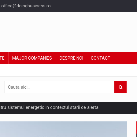
office@doingbusiness.ro
TE
MAJOR COMPANIES
DESPRE NOI
CONTACT
ntru sistemul energetic in contextul starii de alerta
are pedepseste granitele?
ing Reveals About Bakuchiol's Evolution