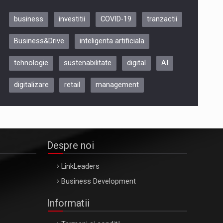
business
investitii
COVID-19
tranzactii
Be Inspired. Make it Happen!,
Business&Drive
inteligenta artificiala
ARTEMIS LETO, ORADEA, 8
Octombrie
tehnologie
sustenabilitate
digital
AI
Oradea – 8 Oct 2026
digitalizare
retail
management
Despre noi
LinkLeaders
Business Development
Informatii