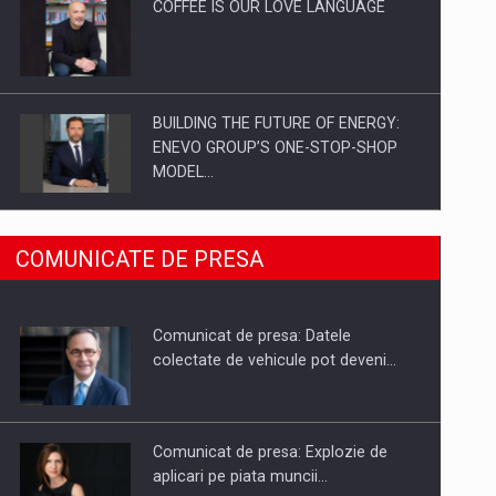
COFFEE IS OUR LOVE LANGUAGE
BUILDING THE FUTURE OF ENERGY:
ENEVO GROUP’S ONE-STOP-SHOP
MODEL…
ROOTED IN ROMANIA, BUILT TO
COMUNICATE DE PRESA
DELIVER TECHNOLOGY FOR THE…
Comunicat de presa: Datele
PUTTING ROMANIAN CORPORATE
colectate de vehicule pot deveni…
COMPANIES ON THE INTERNATIONAL
BUSINESS SCENE
Comunicat de presa: Explozie de
aplicari pe piata muncii…