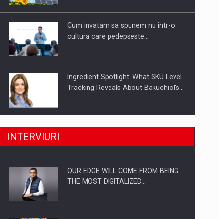
Investitii Digitalizare
Cum invatam sa spunem nu intr-o
cultura care pedepseste…
Ingredient Spotlight: What SKU Level
Tracking Reveals About Bakuchiol's…
Producatorii si comerciantii care nu
INTERVIURI
se supun noilor reglementari…
OUR EDGE WILL COME FROM BEING
Proteinmaxxing and the Future of
THE MOST DIGITALIZED…
Protein Demand