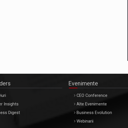
aders
Evenimente
iuri
CEO Conference
r Insights
Alte Evenimente
ess Digest
Business Evolution
Webinarii