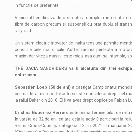
in functie de preferinte.
Vehiculul beneficiaza de o structura complet ranforsata, cu 
fibra de carbon precum si suspensii cu brat dublu si transm
rally-raid.
Un sistem electric inovator de inalta tensiune permite mentin
conditiile cele mai dificile. Astfel, racirea perfecta a moto
maxim dar viteza masinii este mica, asa cum se intampla, spr
THE DACIA SANDRIDERS va fi alcatuita din trei echipa
entuziasm…
Sebastien Loeb (50 de ani)
a castigat Campionatul mondial d
cel mai titrat din sportul auto si este considerat drept cel ma
la raliul Dakar din 2016. El il va avea drept copilot pe Fabian L
Cristina Gutierrez Herrero
este prima femeie pilot de raliu d
In varsta de 32 de ani, ea are deja la activ 8 participari la ra
Raliuri Cross-Country, categoria T3, in 2021. In ianuarie