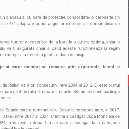
un planseu si cu bare de protectie consolidate, o caroserie din
isie 4x4 adaptate constrangerilor extreme ale competitiilor de
erea tuturor accesoriilor de la bord la o putere optima, chiar in
rului va fi asigurata chiar si cand acesta functioneaza la regim
e exemplu, la trecerea peste o duna de nisip.
je ai caror membri se remarca prin experienta, talent si
e Raliuri de 9 ori consecutiv intre 2004 si 2012. El este pilotul
i mare pilot de raliu din toate timpurile. Sébastien Loeb participa
urquin.
in Spania care a terminat raliul Dakar la categoria auto, in 2017.
liul Dakar, intre 2017 si 2024. Cristina a castigat Cupa Mondiala de
 2024, a devenit a doua femeie care a castigat la o categorie