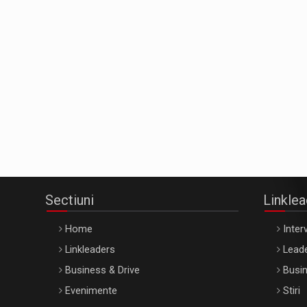
Sectiuni
Linkle
Home
Interv
Linkleaders
Leade
Business & Drive
Busin
Evenimente
Stiri