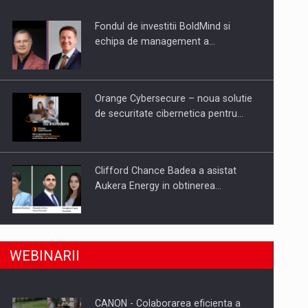
Fondul de investitii BoldMind si
uselor din piata
echipa de management a…
Orange Cybersecure – noua solutie
de securitate cibernetica pentru…
Clifford Chance Badea a asistat
Aukera Energy in obtinerea…
SAPTE PERSONALITATI DIN MEDIUL
a, preiau compania intr-o tranzactie de peste 25…
WEBINARII
DE AFACERI, ACADEMIC SI
INSTITUTIONAL…
CANON - Colaborarea eficienta a