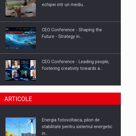
Hard Enduro Piatra Craiului 2026,
echipei intr un mediu…
fueled by benzinariile RO…
CEO Conference - Shaping the
Future - Strategy in…
CEO Conference - Leading people,
fostering creativity towards a…
CEO Conference - Shaping The
ARTICOLE
Future - Technology and…
Energia fotovoltaica, pilon de
Webinar - Business Evolution-
stabilitate pentru sistemul energetic
RETHINK STRATEGY-Finantare
in…