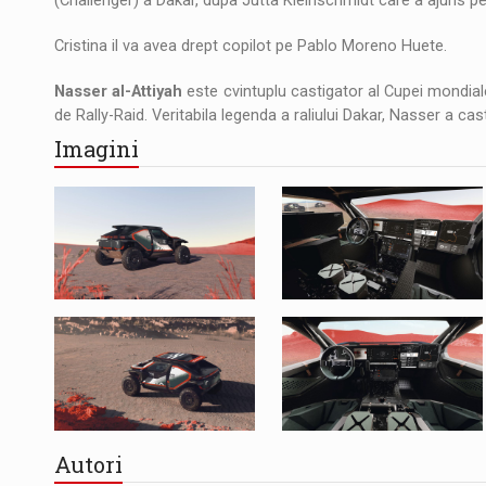
(Challenger) a Dakar, dupa Jutta Kleinschmidt care a ajuns pe 
Cristina il va avea drept copilot pe Pablo Moreno Huete.
Nasser al-Attiyah
este cvintuplu castigator al Cupei mondial
de Rally-Raid. Veritabila legenda a raliului Dakar, Nasser a cas
Imagini
Autori