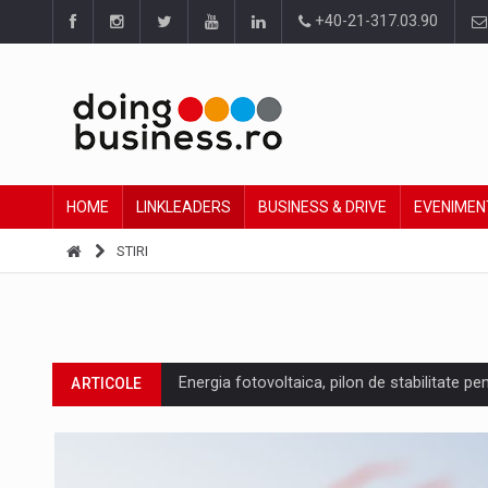
+40-21-317.03.90
HOME
LINKLEADERS
BUSINESS & DRIVE
EVENIMEN
STIRI
Energia fotovoltaica, pilon de stabilitate pe
ARTICOLE
Cum invatam sa spunem nu intr-o cultura c
ARTICOLE
Ingredient Spotlight: What SKU Level Track
ARTICOLE