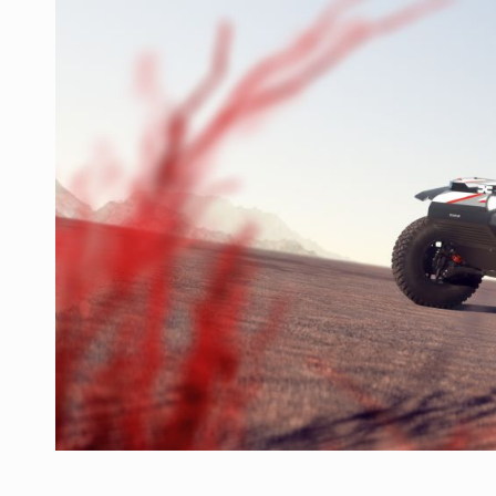
Producatorii si comerciantii care nu se sup
ARTICOLE
LEADERSHIP IN MISCARE
INTERVIURI
CU BATERIILE PERMANENT INCARCATE
INTERVIURI
PUTTING ROMANIAN CORPORATE COMPANI
INTERVIURI
OUR EDGE WILL COME FROM BEING THE M
INTERVIURI
COFFEE IS OUR LOVE LANGUAGE
INTERVIURI
Hard Enduro Piatra Craiului 2026, fueled by
STIRI
Fondul de investitii BoldMind si echipa de 
STIRI
RANGE ROVER DEZVALUIE AL CINCILEA ME
STIRI