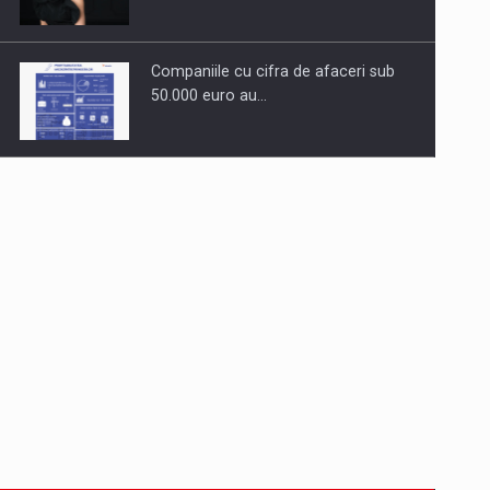
Companiile cu cifra de afaceri sub
50.000 euro au…
Dinu Bumbacea revine in PwC
Romania ca Partener si…
Comunicat de presa: Joburile part-
time reincep sa intre pe…