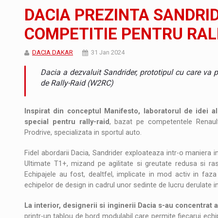
Noul Mercedes-Benz VLE este acum disponib
STIRI
DACIA PREZINTA SANDRID
JAECOO 5 SHS-H a ajuns in Romania
STIRI
COMPETITIE PENTRU RALI
Proteinmaxxing and the Future of Protein
ARTICOLE
DACIA DAKAR
31 Jan 2024
Dacia a dezvaluit Sandrider, prototipul cu care va 
de Rally-Raid (W2RC)
Inspirat din conceptul Manifesto, laboratorul de idei a
special pentru rally-raid
, bazat pe competentele Renaul
Prodrive, specializata in sportul auto.
Fidel abordarii Dacia, Sandrider exploateaza intr-o maniera int
Ultimate T1+, mizand pe agilitate si greutate redusa si rasp
Echipajele au fost, dealtfel, implicate in mod activ in faza 
echipelor de design in cadrul unor sedinte de lucru derulate in 
La interior, designerii si inginerii Dacia s-au concentrat 
printr-un tablou de bord modulabil care permite fiecarui ec