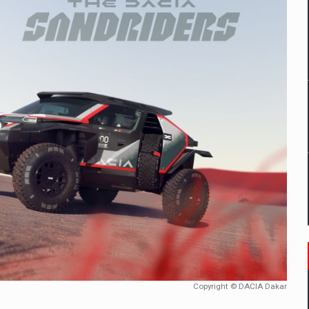
un noilor reglementari UE privind ambalajele pot risca retragerea prod
ES ON THE INTERNATIONAL BUSINESS SCENE
OST DIGITALIZED WHOLESALER IN ROMANIA
 benzinariile RO concept OSCAR – peste 500 de participanti
management a Pall-Ex, liderul pietei de transport paletizat din Romani
MBRU AL FAMILIEI: RANGE ROVER GT
Copyright © DACIA Dakar