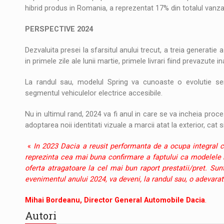
hibrid produs in Romania, a reprezentat 17% din totalul vanzar
PERSPECTIVE 2024
Dezvaluita presei la sfarsitul anului trecut, a treia generati
in primele zile ale lunii martie, primele livrari fiind prevazute 
La randul sau, modelul Spring va cunoaste o evolutie semn
segmentul vehiculelor electrice accesibile.
Nu in ultimul rand, 2024 va fi anul in care se va incheia pro
adoptarea noii identitati vizuale a marcii atat la exterior, cat 
«
In 2023 Dacia a reusit performanta de a ocupa integral
reprezinta cea mai buna confirmare a faptului ca modelele no
oferta atragatoare la cel mai bun raport prestatii/pret. Sun
evenimentul anului 2024, va deveni, la randul sau, o adevarat
Mihai Bordeanu, Director General Automobile Dacia
.
Autori