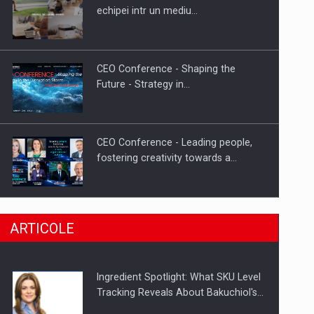
Fondul de investitii BoldMind si
echipei intr un mediu…
echipa de management a…
CEO Conference - Shaping the
Future - Strategy in…
CEO Conference - Leading people,
fostering creativity towards a…
CEO Conference - Shaping The
ARTICOLE
Future - Technology and…
Ingredient Spotlight: What SKU Level
Webinar - Business Evolution-
Tracking Reveals About Bakuchiol's…
RETHINK STRATEGY-Finantare