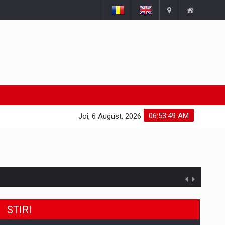
06:53:50 AM
Joi, 6 August, 2026
uselor din piata
STIRI
a de segmentele digitale