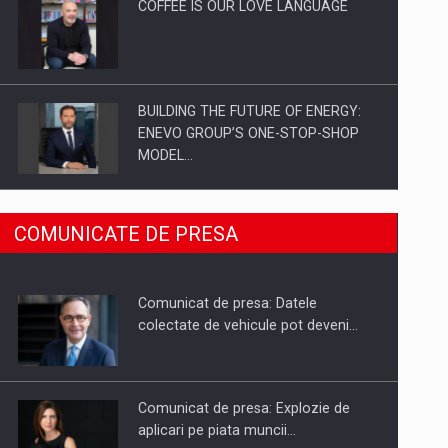
COFFEE IS OUR LOVE LANGUAGE
BUILDING THE FUTURE OF ENERGY:
ENEVO GROUP’S ONE-STOP-SHOP
MODEL…
ROOTED IN ROMANIA, BUILT TO
COMUNICATE DE PRESA
DELIVER TECHNOLOGY FOR THE…
Comunicat de presa: Datele
PUTTING ROMANIAN CORPORATE
colectate de vehicule pot deveni…
COMPANIES ON THE INTERNATIONAL
BUSINESS SCENE
Comunicat de presa: Explozie de
aplicari pe piata muncii…