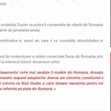
ilor.
e a modelului Duster va putea fi comandata de clientii din Romania
inainte de jumatatea anului.
ificativa in acest an, care ii va consolida atractivitatea in
cesul de modernizare a retelei comerciale Dacia din Romania, prin
si la interiorul tuturor showroom-urilor.
 clasamentul celor mai vandute 5 modele din Romania. Aceasta
astre raspund asteptarilor diverse ale clientilor, constituind o
t convins ca Noul Duster, a carui lansare reprezinta pentru noi
a referinta pe piata din Romania.
»