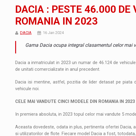
JAECOO 5 SHS-H a ajuns in Romania
STIRI
DACIA : PESTE 46.000 DE
Orange Cybersecure – noua solutie de securi
STIRI
ROMANIA IN 2023
Cum invatam sa spunem nu intr-o cultura c
ARTICOLE
DACIA
16 Jan 2024
Gama Dacia ocupa integral clasamentul celor mai 
Dacia a inmatriculat in 2023 un numar de 46.124 de vehicule
de unitati comercializate in anul precedent.
Dacia isi mentine, astfel, pozitia de lider detasat pe piata
vehicule noi.
CELE MAI VANDUTE CINCI MODELE DIN ROMANIA IN 202
In premiera absoluta, in 2023 topul celor mai vandute 5 mod
Aceasta dovedeste, odata in plus, pertinenta ofertei Dacia, ada
si utilizatorilor de flote. Fiecare model Dacia a fost, totodata