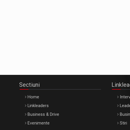
Sectiuni
Linkle
Home
Interv
Linkleaders
Leade
Business & Drive
Busin
Evenimente
Stiri