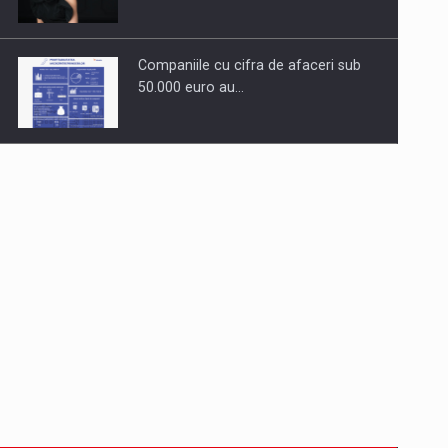
Companiile cu cifra de afaceri sub
50.000 euro au…
Dinu Bumbacea revine in PwC
Romania ca Partener si…
Comunicat de presa: Joburile part-
time reincep sa intre pe…