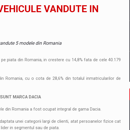
 VEHICULE VANDUTE IN
tate cibernetica pentru familie si afaceri
are pedepseste granitele?
vandute 5 modele din Romania
 pe piata din Romania, in crestere cu 14,8% fata de cele 40.179
 din Romania, cu o cota de 28,6% din totalul inmatricularilor de
3 SUNT MARCA DACIA
ele din Romania a fost ocupat integral de gama Dacia.
ptata unei categorii largi de clienti, atat persoanelor fizice cat
, lider in segmentul sau de piata.