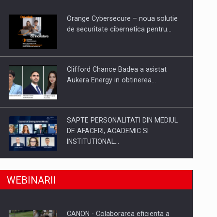
Orange Cybersecure – noua solutie
de securitate cibernetica pentru…
Clifford Chance Badea a asistat
Aukera Energy in obtinerea…
SAPTE PERSONALITATI DIN MEDIUL
DE AFACERI, ACADEMIC SI
INSTITUTIONAL…
a, preiau compania intr-o tranzactie de peste 25…
SYCLEF isi consolideaza prezenta in
WEBINARII
Romania printr-o a doua…
CANON - Colaborarea eficienta a