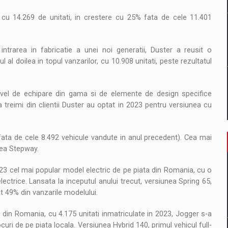
u 14.269 de unitati, in crestere cu 25% fata de cele 11.401
intrarea in fabricatie a unei noi generatii, Duster a reusit o
l doilea in topul vanzarilor, cu 10.908 unitati, peste rezultatul
nivel de echipare din gama si de elemente de design specifice
 treimi din clientii Duster au optat in 2023 pentru versiunea cu
 fata de cele 8.492 vehicule vandute in anul precedent). Cea mai
nea Stepway.
2023 cel mai popular model electric de pe piata din Romania, cu o
ctrice. Lansata la inceputul anului trecut, versiunea Spring 65,
t 49% din vanzarile modelului.
 din Romania, cu 4.175 unitati inmatriculate in 2023, Jogger s-a
uri de pe piata locala. Versiunea Hybrid 140, primul vehicul full-