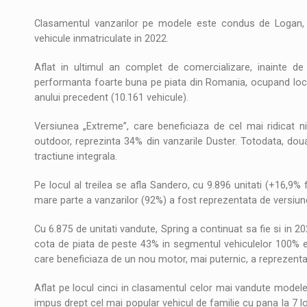
Clasamentul vanzarilor pe modele este condus de Logan, c
vehicule inmatriculate in 2022.
Aflat in ultimul an complet de comercializare, inainte de 
performanta foarte buna pe piata din Romania, ocupand locul a
anului precedent (10.161 vehicule).
Versiunea „Extreme”, care beneficiaza de cel mai ridicat 
outdoor, reprezinta 34% din vanzarile Duster. Totodata, doua
tractiune integrala.
Pe locul al treilea se afla Sandero, cu 9.896 unitati (+16,9%
mare parte a vanzarilor (92%) a fost reprezentata de versiu
Cu 6.875 de unitati vandute, Spring a continuat sa fie si in 
cota de piata de peste 43% in segmentul vehiculelor 100% ele
care beneficiaza de un nou motor, mai puternic, a reprezenta
Aflat pe locul cinci in clasamentul celor mai vandute modele
impus drept cel mai popular vehicul de familie cu pana la 7 loc