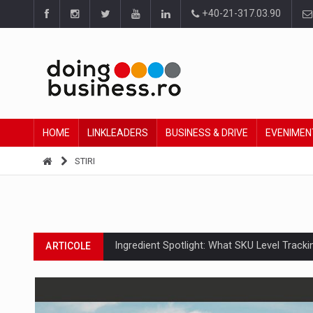
+40-21-317.03.90
HOME
LINKLEADERS
BUSINESS & DRIVE
EVENIMEN
STIRI
Ingredient Spotlight: What SKU Level Track
ARTICOLE
Producatorii si comerciantii care nu se sup
ARTICOLE
Raport PwC: Industria de media si divertism
ARTICOLE