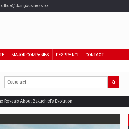
office@doingbusiness.ro
TE
MAJOR COMPANIES
DESPRE NOI
CONTACT
ing Reveals About Bakuchiol's Evolution
un noilor reglementari UE privind ambalajele pot risca retragerea prod
ent din Romania va ajunge la 5,22 miliarde euro in acest an, sustinut