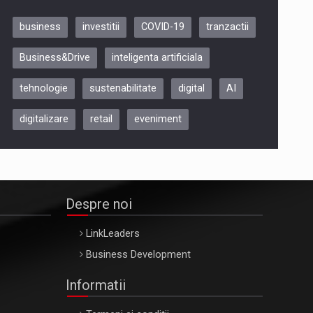
business
investitii
COVID-19
tranzactii
Be Inspired. Make it Happen!,
Business&Drive
inteligenta artificiala
ARTEMIS LETO, ORADEA, 8
Octombrie
tehnologie
sustenabilitate
digital
AI
Oradea – 8 Oct 2026
digitalizare
retail
eveniment
Despre noi
LinkLeaders
Business Development
Informatii