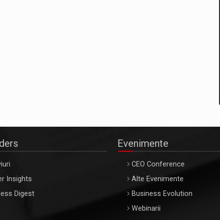
aders
Evenimente
iuri
CEO Conference
r Insights
Alte Evenimente
ess Digest
Business Evolution
Webinarii