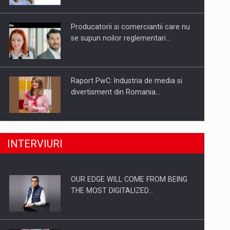
Investitii Digitalizare
Producatorii si comerciantii care nu
se supun noilor reglementari…
Raport PwC: Industria de media si
divertisment din Romania…
Ce nu stiu Directorii de HR despre
INTERVIURI
performanta echipelor…
OUR EDGE WILL COME FROM BEING
Cum invatam sa spunem nu intr-o
THE MOST DIGITALIZED…
cultura care pedepseste…