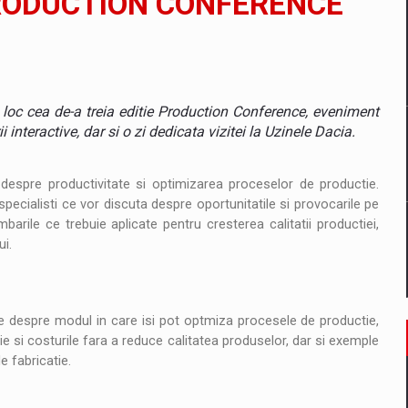
PRODUCTION CONFERENCE
un noilor reglementari UE privind ambalajele pot risca retragerea prod
loc cea de-a treia editie Production Conference, eveniment
 interactive, dar si o zi dedicata vizitei la Uzinele Dacia.
ES ON THE INTERNATIONAL BUSINESS SCENE
espre productivitate si optimizarea proceselor de productie.
 specialisti ce vor discuta despre oportunitatile si provocarile pe
OST DIGITALIZED WHOLESALER IN ROMANIA
barile ce trebuie aplicate pentru cresterea calitatii productiei,
ui.
 benzinariile RO concept OSCAR – peste 500 de participanti
ile despre modul in care isi pot optmiza procesele de productie,
management a Pall-Ex, liderul pietei de transport paletizat din Romani
ie si costurile fara a reduce calitatea produselor, dar si exemple
e fabricatie.
MBRU AL FAMILIEI: RANGE ROVER GT