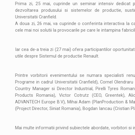
Noul Mercedes-Benz VLE este acum disponib
STIRI
Prima zi, 25 mai, cuprinde un seminar intensiv dedicat pra
dezvoltarea produsului si sistemelor de productie, sust
JAECOO 5 SHS-H a ajuns in Romania
STIRI
Universitatii Cranfield.
A doua zi, 26 mai, va cuprinde o conferinta interactiva la car
Proteinmaxxing and the Future of Protein
cele mai noi solutii la provocarile pe care le intampina fabrici
ARTICOLE
Iar cea de-a treia zi (27 mai) ofera participantilor oportunita
utile despre Sistemul de productie Renault.
Printre vorbitorii evenimentului se numara specialisti ren
Programe in cadrul Universitatii Cranfield), Cornel Olendrar
Country Manager si Director Industrial, Pirelli Tyres Roman
Products Romania), Victor Cotrutz (CEO, Greentek), Al
ADVANTECH Europe B.V), Mihai Adam (PlanProduction & Ma
(Project Director, Siniat Romania), Bogdan Iancau (Cristian 
Mai multe informatii privind subiectele abordate, vorbitori si i