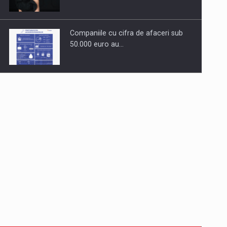
Companiile cu cifra de afaceri sub
50.000 euro au…
Dinu Bumbacea revine in PwC
Romania ca Partener si…
Comunicat de presa: Joburile part-
time reincep sa intre pe…