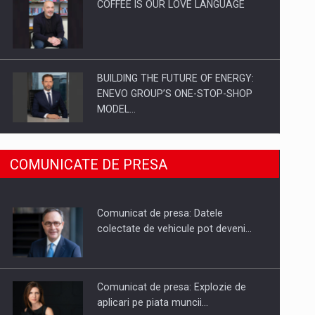
COFFEE IS OUR LOVE LANGUAGE
BUILDING THE FUTURE OF ENERGY:
ENEVO GROUP’S ONE-STOP-SHOP
MODEL…
ROOTED IN ROMANIA, BUILT TO
COMUNICATE DE PRESA
DELIVER TECHNOLOGY FOR THE…
Comunicat de presa: Datele
PUTTING ROMANIAN CORPORATE
colectate de vehicule pot deveni…
COMPANIES ON THE INTERNATIONAL
BUSINESS SCENE
Comunicat de presa: Explozie de
aplicari pe piata muncii…