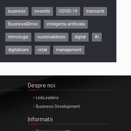
business
investitii
COVID-19
tranzactii
Be Inspired. Make it Happen!,
Business&Drive
inteligenta artificiala
ARTEMIS LETO, ORADEA, 8
Octombrie
tehnologie
sustenabilitate
digital
AI
Oradea – 8 Oct 2026
digitalizare
retail
management
Despre noi
LinkLeaders
Business Development
Informatii