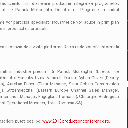
il pentru comanda intr-o gama extinsa de variante atragatoare
cticienilor din domeniile productiei, integrarea programelor,
inut de Patrick McLaughlin, Director de Programe in cadrul
e vor participa specialistii industriei ce vor aduce in prim plan
 Demand
le in procesul de productie.
tea si ocazia de a vizita platforma Dacia unde vor afla informatii
umiti in industrie precum: Dr. Patrick McLaughlin (Director de
u (Director Executiv, Uzina Vehicule Dacia), Ayhan Guven (Deputy
ia), Aurelian Frincu (Plant Manager, Saint-Gobain Construction
icja Strzemieczna, (Eastern Europe Channel Sales Manager,
intenance Manager, Frigoglass Romania), Gheorghe Budrugeac
Plant Operational Manager, Total Romania SA).
nscriere puteti gasi pe:
www.2015.productionconference.ro
.