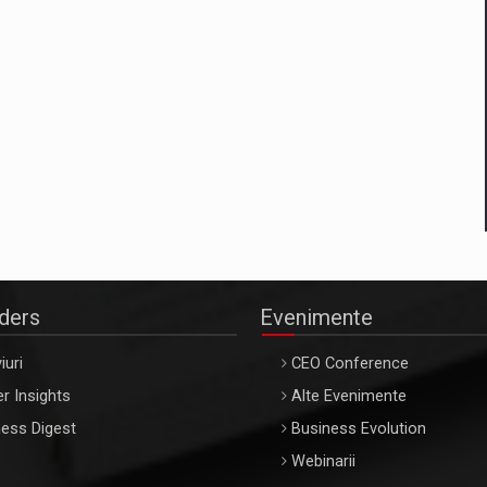
aders
Evenimente
iuri
CEO Conference
r Insights
Alte Evenimente
ess Digest
Business Evolution
Webinarii