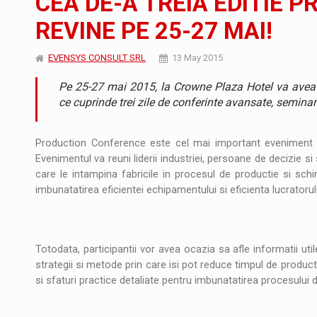
CEA DE-A TREIA EDITIE 
REVINE PE 25-27 MAI!
Producatorii si comerciantii care nu se sup
ARTICOLE
EVENSYS CONSULT SRL
13 May 2015
LEADERSHIP IN MISCARE
INTERVIURI
Pe 25-27 mai 2015, la Crowne Plaza Hotel va avea 
CU BATERIILE PERMANENT INCARCATE
INTERVIURI
ce cuprinde trei zile de conferinte avansate, seminarii
PUTTING ROMANIAN CORPORATE COMPANI
INTERVIURI
Production Conference este cel mai important eveniment d
Evenimentul va reuni liderii industriei, persoane de decizie si
OUR EDGE WILL COME FROM BEING THE M
INTERVIURI
care le intampina fabricile in procesul de productie si schim
imbunatatirea eficientei echipamentului si eficienta lucratorul
COFFEE IS OUR LOVE LANGUAGE
INTERVIURI
Hard Enduro Piatra Craiului 2026, fueled by
STIRI
Totodata, participantii vor avea ocazia sa afle informatii ut
Fondul de investitii BoldMind si echipa de 
STIRI
strategii si metode prin care isi pot reduce timpul de product
si sfaturi practice detaliate pentru imbunatatirea procesului d
RANGE ROVER DEZVALUIE AL CINCILEA ME
STIRI