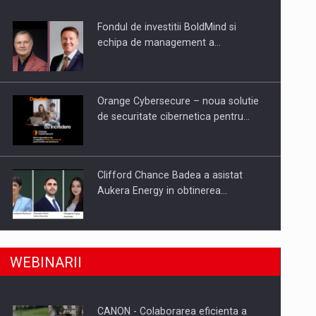
Fondul de investitii BoldMind si
uselor din piata
echipa de management a…
Orange Cybersecure – noua solutie
de securitate cibernetica pentru…
Clifford Chance Badea a asistat
Aukera Energy in obtinerea…
SAPTE PERSONALITATI DIN MEDIUL
a, preiau compania intr-o tranzactie de peste 25…
WEBINARII
DE AFACERI, ACADEMIC SI
INSTITUTIONAL…
CANON - Colaborarea eficienta a