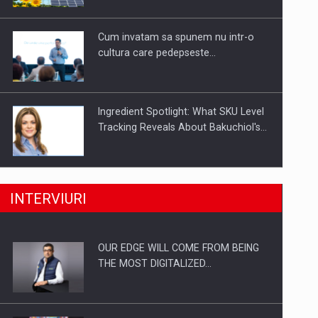
Investitii Digitalizare
Cum invatam sa spunem nu intr-o
cultura care pedepseste…
Ingredient Spotlight: What SKU Level
Tracking Reveals About Bakuchiol's…
Producatorii si comerciantii care nu
INTERVIURI
se supun noilor reglementari…
OUR EDGE WILL COME FROM BEING
Proteinmaxxing and the Future of
THE MOST DIGITALIZED…
Protein Demand