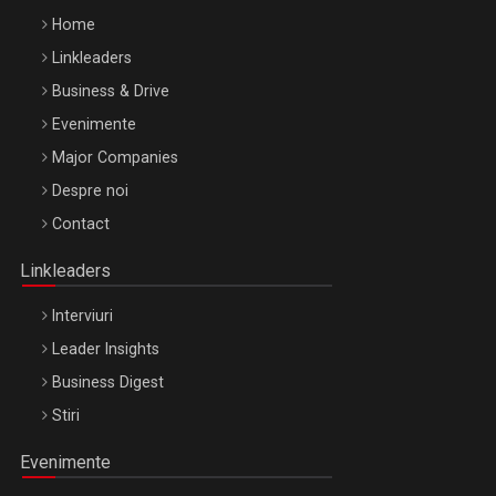
Home
Linkleaders
Business & Drive
Evenimente
Major Companies
Be Inspired. Make it Happen!, ARTEMIS LETO, ORADEA, 8
Despre noi
Octombrie
Contact
Oradea – 8 Oct 2026
Linkleaders
Interviuri
Leader Insights
Business Digest
Stiri
Evenimente