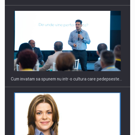
Webinar - Business Evolution-RETHINK STRATEGY-Finantare
Investitii Digitalizare
Cum invatam sa spunem nu intr-o cultura care pedepseste…