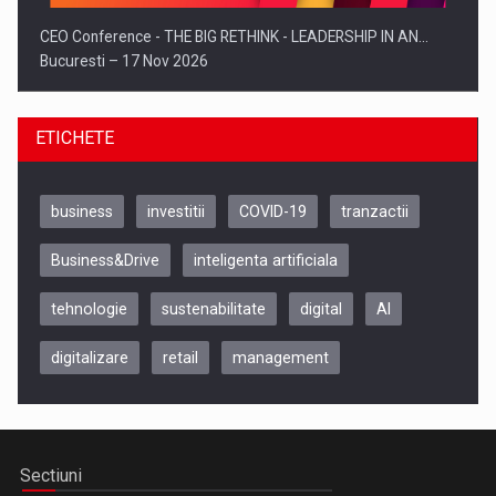
CEO Conference - THE BIG RETHINK - LEADERSHIP IN AN…
Bucuresti – 17 Nov 2026
ETICHETE
business
investitii
COVID-19
tranzactii
Business&Drive
inteligenta artificiala
tehnologie
sustenabilitate
digital
AI
digitalizare
retail
management
Be Inspired. Make it Happen!, CLUJ, 9 Decembrie
Cluj-Napoca – 9 Dec 2026
Sectiuni