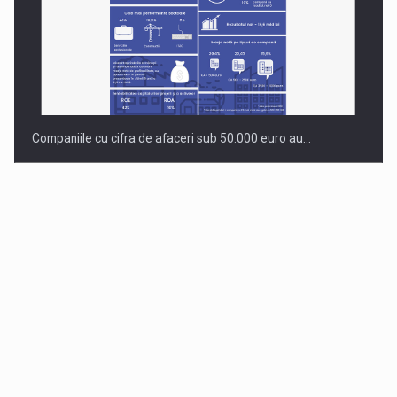
Companiile cu cifra de afaceri sub 50.000 euro au…
Dinu Bumbacea revine in PwC Romania ca Partener si…