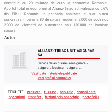
contribuit cu 20 miliarde de euro la economia Romaniei.
Aportul total in economie al Allianz-Tiriac echivaleaza cu 0,6%
din PIB-ul Romaniei in perioada analizata si s-ar putea
concretiza in pana la 80 de spitale moderne, 2.000 de scoli noi,
2.000 de kilometri de autostrada sau 130.000 de locuinte
sociale.
Autori
ALLIANZ-TIRIAC UNIT ASIGURARI
SA
Servicii de asigurare - reasigurare: -
asigurare locuinte; - asigurare…
Vezi toate materialele publicate
Vezi profilul companiei
ETICHETE :
preluare
,
fuziune
,
achizitie
,
consolidare
,
operatiuni
,
transfer
,
fuziuni prin absorbtie
,
portofoliu