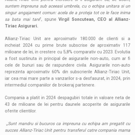
suntem impreuna sub aceeasi umbrela, cu o echipa unitara si un
singur angajament comun: acela de a proteja tot ce le face inima
sa bata mai tare
”, spune
Virgil Soncutean, CEO al Allianz-
Tiriac Asigurari.
Allianz-Tiriac Unit are aproximativ 180.000 de clienti si a
incheiat 2024 cu prime brute subscrise de aproximativ 117
milioane de lei, in crestere cu 5,8% comparativ cu 2023. Evolutia
a fost sustinuta in principal de asigurarile non-auto, cum ar fi
cele de bunuri sau de raspundere civila. Asigurarile non-auto
reprezinta aproximativ 60% din subscrierile Allianz-Tiriac Unit,
iar cea mai mare parte a vanzarilor s-a desfasurat, in 2024, prin
intermediul companiilor de brokeraj partenere.
Compania a platit in 2024 despagubiri totale in valoare neta de
43 de milioane de lei pentru daunele acoperite de asigurarile
oferite clientilor.
„
Sunt mandru si bucuros ca impreuna cu echipa am pregatit cu
succes Allianz-Tiriac Unit pentru transferul catre compania mama