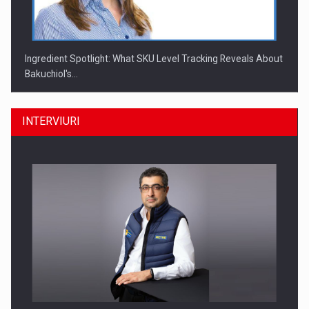
Ingredient Spotlight: What SKU Level Tracking Reveals About
Bakuchiol's…
INTERVIURI
Producatorii si comerciantii care nu se supun noilor
reglementari…