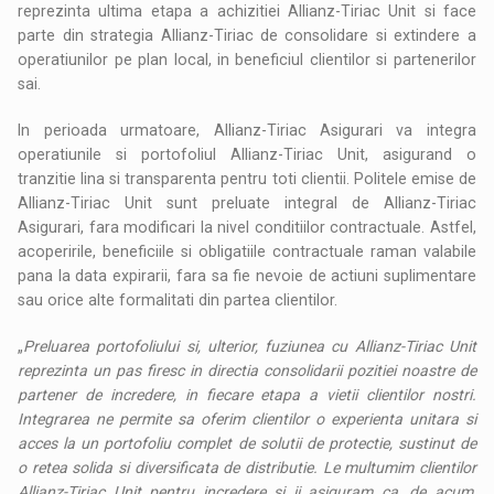
reprezinta ultima etapa a achizitiei Allianz-Tiriac Unit si face
parte din strategia Allianz-Tiriac de consolidare si extindere a
operatiunilor pe plan local, in beneficiul clientilor si partenerilor
sai.
In perioada urmatoare, Allianz-Tiriac Asigurari va integra
operatiunile si portofoliul Allianz-Tiriac Unit, asigurand o
tranzitie lina si transparenta pentru toti clientii. Politele emise de
Allianz-Tiriac Unit sunt preluate integral de Allianz-Tiriac
Asigurari, fara modificari la nivel conditiilor contractuale. Astfel,
acoperirile, beneficiile si obligatiile contractuale raman valabile
pana la data expirarii, fara sa fie nevoie de actiuni suplimentare
sau orice alte formalitati din partea clientilor.
„
Preluarea portofoliului si, ulterior, fuziunea cu Allianz-Tiriac Unit
reprezinta un pas firesc in directia consolidarii pozitiei noastre de
partener de incredere, in fiecare etapa a vietii clientilor nostri.
Integrarea ne permite sa oferim clientilor o experienta unitara si
acces la un portofoliu complet de solutii de protectie, sustinut de
o retea solida si diversificata de distributie. Le multumim clientilor
Allianz-Tiriac Unit pentru incredere si ii asiguram ca, de acum,