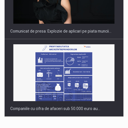
Fondul de investitii BoldMind si echipa de management a…
Comunicat de presa: Explozie de aplicari pe piata muncii…
Companiile cu cifra de afaceri sub 50.000 euro au…