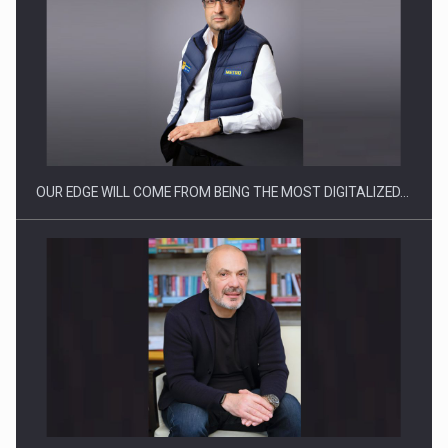
Ce nu stiu Directorii de HR despre performanta echipelor…
OUR EDGE WILL COME FROM BEING THE MOST DIGITALIZED…
Cum invatam sa spunem nu intr-o cultura care pedepseste…