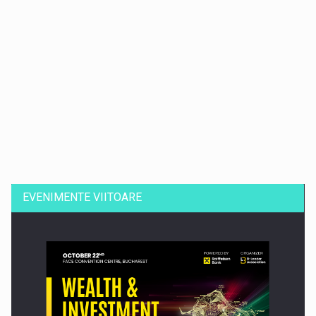
Dinu Bumbacea revine in PwC Romania ca Partener si…
EVENIMENTE VIITOARE