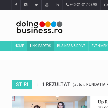
+40-21-317.03.90
HOME
LINKLEADERS
BUSINESS & DRIVE
EVENIMEN
STIRI
1 REZULTAT
(autor: FUNDATI
Up R
cu c