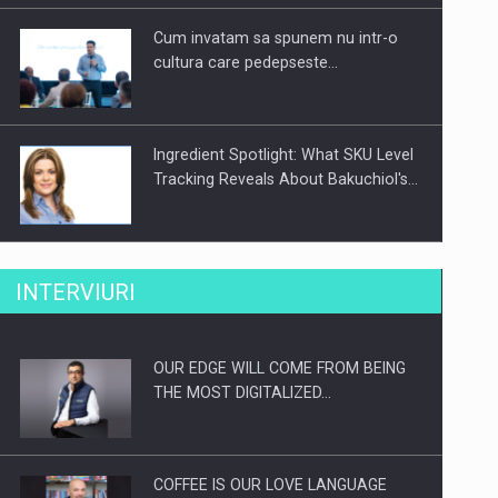
Cum invatam sa spunem nu intr-o
cultura care pedepseste…
Ingredient Spotlight: What SKU Level
Tracking Reveals About Bakuchiol's…
Producatorii si comerciantii care nu
INTERVIURI
se supun noilor reglementari…
OUR EDGE WILL COME FROM BEING
Proteinmaxxing and the Future of
THE MOST DIGITALIZED…
Protein Demand
COFFEE IS OUR LOVE LANGUAGE