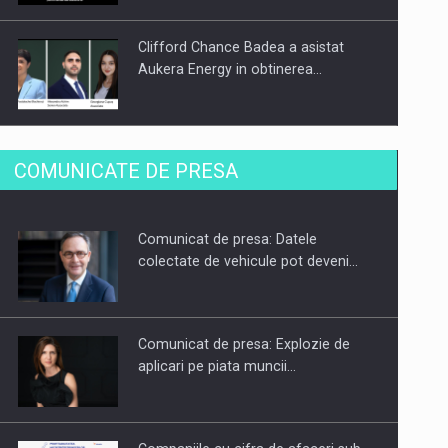
Clifford Chance Badea a asistat
Aukera Energy in obtinerea…
SAPTE PERSONALITATI DIN MEDIUL
COMUNICATE DE PRESA
DE AFACERI, ACADEMIC SI
INSTITUTIONAL…
Comunicat de presa: Datele
Hard Enduro Piatra Craiului 2026,
colectate de vehicule pot deveni…
fueled by benzinariile RO…
Comunicat de presa: Explozie de
aplicari pe piata muncii…