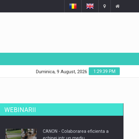
1:29:40 PM
Duminica, 9 August, 2026
WEBINARII
CANON - Colaborarea eficienta a
echipei intr un mediu…