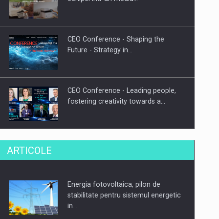
CEO Conference - Shaping the
Future - Strategy in…
CEO Conference - Leading people,
fostering creativity towards a…
CEO Conference - Shaping The
ARTICOLE
Future - Technology and…
Energia fotovoltaica, pilon de
Webinar - Business Evolution-
stabilitate pentru sistemul energetic
RETHINK STRATEGY-Finantare
in…
Investitii Digitalizare