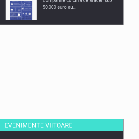
Companiile cu cifra de afaceri sub
50.000 euro au…
Dinu Bumbacea revine in PwC
Romania ca Partener si…
Comunicat de presa: Joburile part-
time reincep sa intre pe…
EVENIMENTE VIITOARE