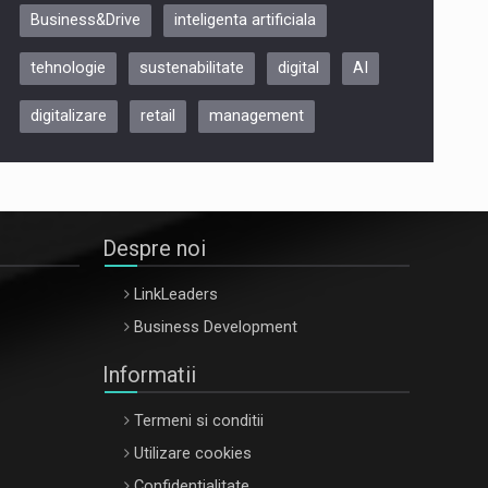
Business&Drive
inteligenta artificiala
ARTEMIS LETO, ORADEA, 8
Octombrie
tehnologie
sustenabilitate
digital
AI
Oradea – 8 Oct 2026
digitalizare
retail
management
Despre noi
LinkLeaders
Business Development
Informatii
Termeni si conditii
Utilizare cookies
Confidentialitate