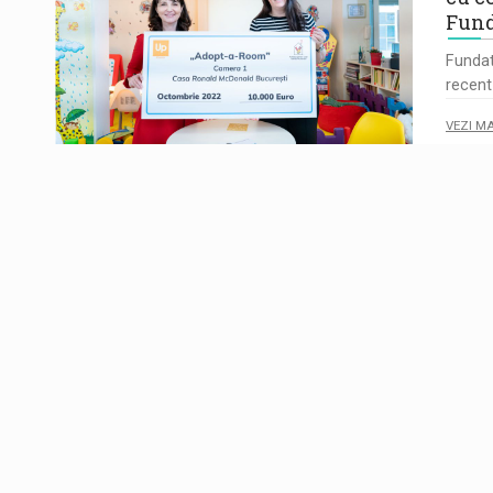
Fund
Fundat
recent
VEZI M