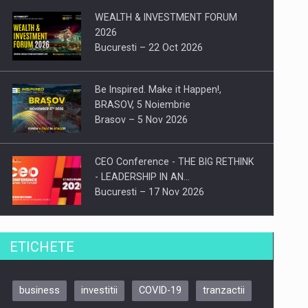
WEALTH & INVESTMENT FORUM
2026
Bucuresti – 22 Oct 2026
Be Inspired. Make it Happen!,
BRASOV, 5 Noiembrie
Brasov – 5 Nov 2026
CEO Conference - THE BIG RETHINK
- LEADERSHIP IN AN…
Bucuresti – 17 Nov 2026
Be Inspired. Make it Happen!, CLUJ, 9
ETICHETE
Decembrie
Cluj-Napoca – 9 Dec 2026
business
investitii
COVID-19
tranzactii
Be Inspired. Make it Happen!,