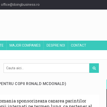
office@doingbusiness.ro
TE
MAJOR COMPANIES
DESPRE NOI
CONTACT
A PENTRU COPII RONALD MCDONALD)
omania sponsorizeaza cazarea parintilor
opii internati pe termen lung, ca partener al