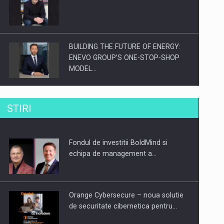
BUILDING THE FUTURE OF ENERGY:
ENEVO GROUP’S ONE-STOP-SHOP
MODEL…
ROOTED IN ROMANIA, BUILT TO
STIRI
DELIVER TECHNOLOGY FOR THE…
Fondul de investitii BoldMind si
PUTTING ROMANIAN CORPORATE
echipa de management a…
COMPANIES ON THE INTERNATIONAL
BUSINESS SCENE
Orange Cybersecure – noua solutie
de securitate cibernetica pentru…