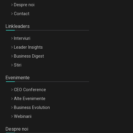
Be Inspired. Make it Happen!, ARTEMIS LETO, ORADEA, 8
Despre noi
Octombrie
Contact
Oradea – 8 Oct 2026
Linkleaders
Interviuri
Leader Insights
Business Digest
Stiri
Evenimente
CEO Conference
Alte Evenimente
Business Evolution
Webinarii
Despre noi