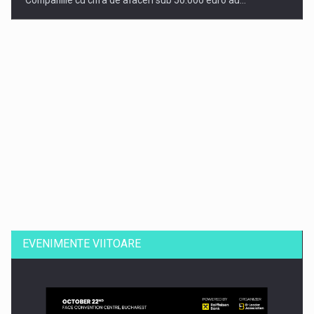
Companiile cu cifra de afaceri sub 50.000 euro au…
Dinu Bumbacea revine in PwC Romania ca Partener si…
EVENIMENTE VIITOARE