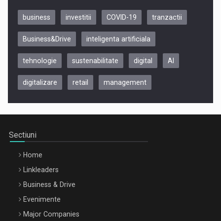
business
investitii
COVID-19
tranzactii
Business&Drive
inteligenta artificiala
tehnologie
sustenabilitate
digital
AI
digitalizare
retail
management
Be Inspired. Make it Happen!, CLUJ, 9 Decembrie
Cluj-Napoca – 9 Dec 2026
Sectiuni
Home
Linkleaders
Business & Drive
Evenimente
Major Companies