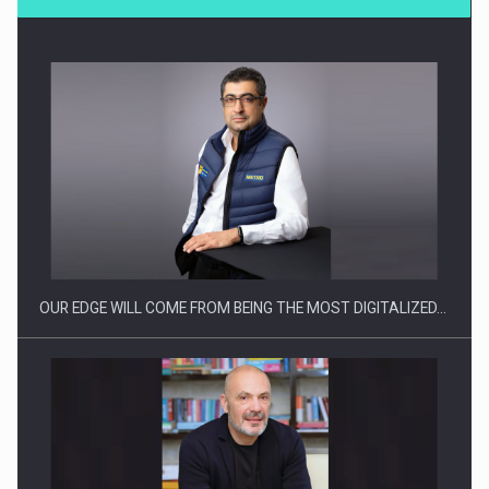
Producatorii si comerciantii care nu se supun noilor
reglementari…
OUR EDGE WILL COME FROM BEING THE MOST DIGITALIZED…