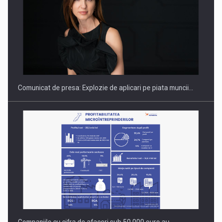
Hard Enduro Piatra Craiului 2026, fueled by benzinariile RO…
Comunicat de presa: Explozie de aplicari pe piata muncii…