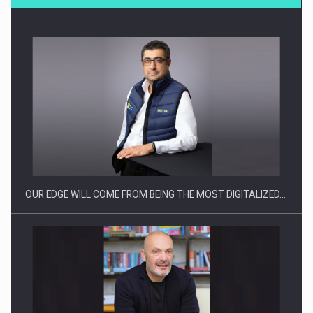
Producatorii si comerciantii care nu se supun noilor
reglementari…
OUR EDGE WILL COME FROM BEING THE MOST DIGITALIZED…