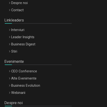
Be Inspired. Make it Happen!, ARTEMIS LETO, ORADEA, 8
Despre noi
Octombrie
Contact
Oradea – 8 Oct 2026
Linkleaders
Interviuri
Leader Insights
Business Digest
Stiri
Evenimente
CEO Conference
Alte Evenimente
Business Evolution
Webinarii
Despre noi