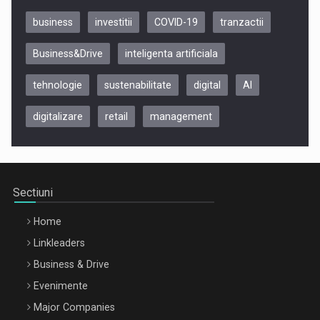
business
investitii
COVID-19
tranzactii
Business&Drive
inteligenta artificiala
tehnologie
sustenabilitate
digital
AI
digitalizare
retail
management
Be Inspired. Make it Happen!, CLUJ, 9 Decembrie
Cluj-Napoca – 9 Dec 2026
Sectiuni
Home
Linkleaders
Business & Drive
Evenimente
Major Companies