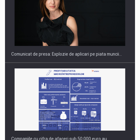
Hard Enduro Piatra Craiului 2026, fueled by benzinariile RO…
Comunicat de presa: Explozie de aplicari pe piata muncii…
Companiile cu cifra de afaceri sub 50.000 euro au…