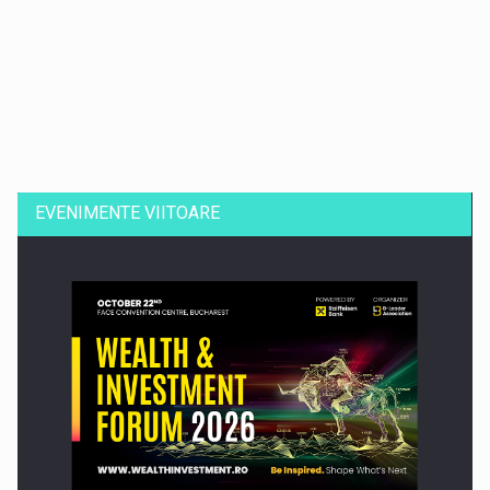
Dinu Bumbacea revine in PwC Romania ca Partener si…
EVENIMENTE VIITOARE
Comunicat de presa: Joburile part-time reincep sa intre pe…