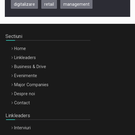
digitalizare
retail
management
Be Inspired. Make it Happen!, CLUJ, 9 Decembrie
Cluj-Napoca – 9 Dec 2026
Sectiuni
Home
Linkleaders
Business & Drive
Evenimente
Major Companies
Be Inspired. Make it Happen!, ARTEMIS LETO, ORADEA, 8
Despre noi
Octombrie
Contact
Oradea – 8 Oct 2026
Linkleaders
Interviuri