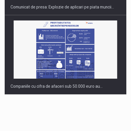
Comunicat de presa: Explozie de aplicari pe piata muncii…
Companiile cu cifra de afaceri sub 50.000 euro au…