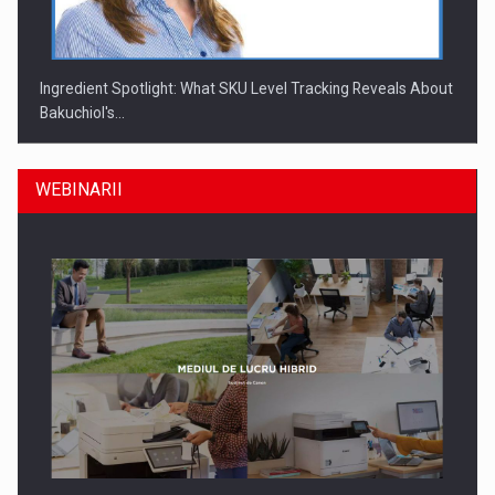
Ingredient Spotlight: What SKU Level Tracking Reveals About
Bakuchiol's…
WEBINARII
Producatorii si comerciantii care nu se supun noilor
reglementari…