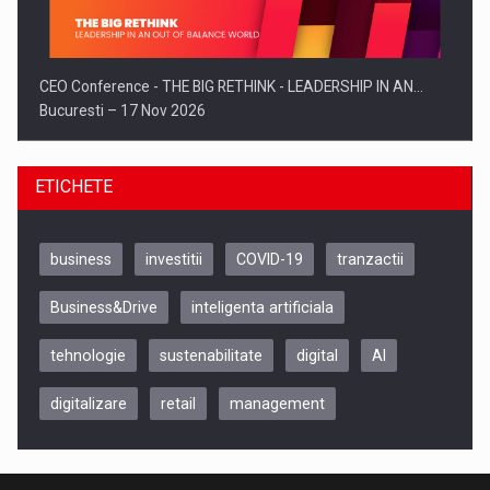
CEO Conference - THE BIG RETHINK - LEADERSHIP IN AN…
Bucuresti – 17 Nov 2026
ETICHETE
business
investitii
COVID-19
tranzactii
Business&Drive
inteligenta artificiala
tehnologie
sustenabilitate
digital
AI
digitalizare
retail
management
Be Inspired. Make it Happen!, CLUJ, 9 Decembrie
Cluj-Napoca – 9 Dec 2026