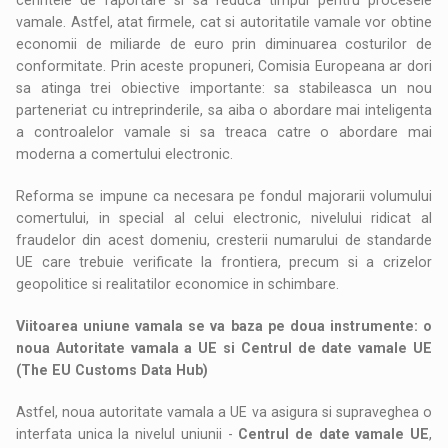
vamale. Astfel, atat firmele, cat si autoritatile vamale vor obtine
economii de miliarde de euro prin diminuarea costurilor de
conformitate. Prin aceste propuneri, Comisia Europeana ar dori
sa atinga trei obiective importante: sa stabileasca un nou
parteneriat cu intreprinderile, sa aiba o abordare mai inteligenta
a controalelor vamale si sa treaca catre o abordare mai
moderna a comertului electronic.
Reforma se impune ca necesara pe fondul majorarii volumului
comertului, in special al celui electronic, nivelului ridicat al
fraudelor din acest domeniu, cresterii numarului de standarde
UE care trebuie verificate la frontiera, precum si a crizelor
geopolitice si realitatilor economice in schimbare.
Viitoarea uniune vamala se va baza pe doua instrumente: o
noua Autoritate vamala a UE si Centrul de date vamale UE
(The EU Customs Data Hub)
Astfel, noua autoritate vamala a UE va asigura si supraveghea o
interfata unica la nivelul uniunii -
Centrul de date vamale UE
,