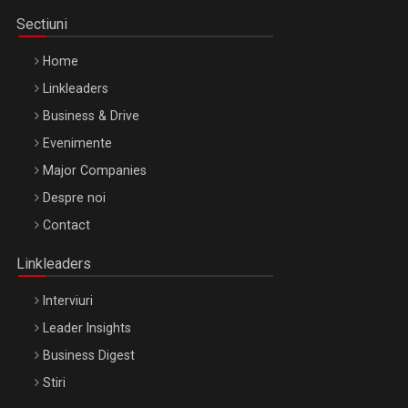
Sectiuni
Home
Linkleaders
Business & Drive
Evenimente
Major Companies
Be Inspired. Make it Happen!, ARTEMIS LETO, ORADEA, 8
Despre noi
Octombrie
Contact
Oradea – 8 Oct 2026
Linkleaders
Interviuri
Leader Insights
Business Digest
Stiri