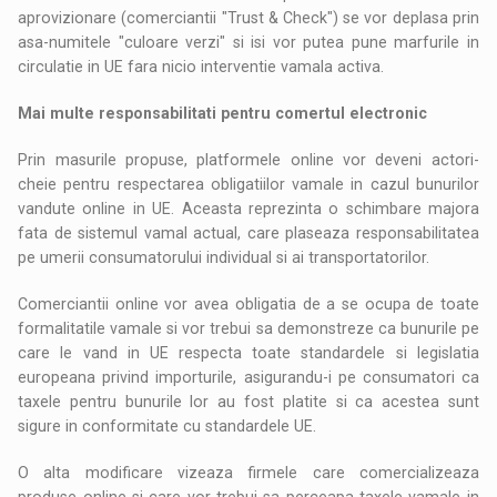
aprovizionare (comerciantii "Trust & Check") se vor deplasa prin
asa-numitele "culoare verzi" si isi vor putea pune marfurile in
circulatie in UE fara nicio interventie vamala activa.
Mai multe responsabilitati pentru comertul electronic
Prin masurile propuse, platformele online vor deveni actori-
cheie pentru respectarea obligatiilor vamale in cazul bunurilor
vandute online in UE. Aceasta reprezinta o schimbare majora
fata de sistemul vamal actual, care plaseaza responsabilitatea
pe umerii consumatorului individual si ai transportatorilor.
Comerciantii online vor avea obligatia de a se ocupa de toate
formalitatile vamale si vor trebui sa demonstreze ca bunurile pe
care le vand in UE respecta toate standardele si legislatia
europeana privind importurile, asigurandu-i pe consumatori ca
taxele pentru bunurile lor au fost platite si ca acestea sunt
sigure in conformitate cu standardele UE.
O alta modificare vizeaza firmele care comercializeaza
produse online si care vor trebui sa perceapa taxele vamale in