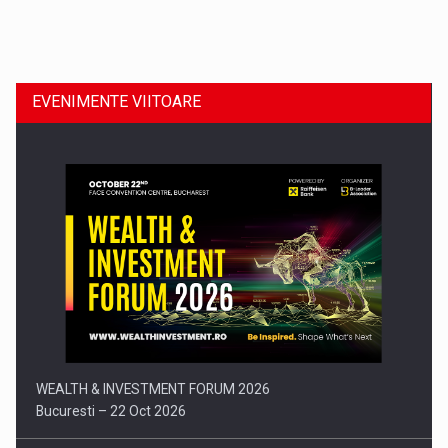
Dinu Bumbacea revine in PwC Romania ca Partener si…
EVENIMENTE VIITOARE
Comunicat de presa: Joburile part-time reincep sa intre pe…
WEALTH & INVESTMENT FORUM 2026
Bucuresti – 22 Oct 2026