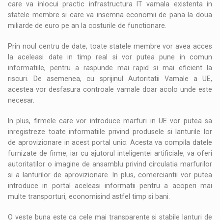
care va inlocui practic infrastructura IT vamala existenta in
statele membre si care va insemna economii de pana la doua
miliarde de euro pe an la costurile de functionare.
Prin noul centru de date, toate statele membre vor avea acces
la aceleasi date in timp real si vor putea pune in comun
informatiile, pentru a raspunde mai rapid si mai eficient la
riscuri. De asemenea, cu sprijinul Autoritatii Vamale a UE,
acestea vor desfasura controale vamale doar acolo unde este
necesar.
In plus, firmele care vor introduce marfuri in UE vor putea sa
inregistreze toate informatiile privind produsele si lanturile lor
de aprovizionare in acest portal unic. Acesta va compila datele
furnizate de firme, iar cu ajutorul inteligentei artificiale, va oferi
autoritatilor o imagine de ansamblu privind circulatia marfurilor
si a lanturilor de aprovizionare. In plus, comerciantii vor putea
introduce in portal aceleasi informatii pentru a acoperi mai
multe transporturi, economisind astfel timp si bani.
O veste buna este ca cele mai transparente si stabile lanturi de