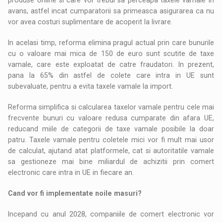
avans, astfel incat cumparatorii sa primeasca asigurarea ca nu
vor avea costuri suplimentare de acoperit la livrare.
In acelasi timp, reforma elimina pragul actual prin care bunurile
cu o valoare mai mica de 150 de euro sunt scutite de taxe
vamale, care este exploatat de catre fraudatori. In prezent,
pana la 65% din astfel de colete care intra in UE sunt
subevaluate, pentru a evita taxele vamale la import.
Reforma simplifica si calcularea taxelor vamale pentru cele mai
frecvente bunuri cu valoare redusa cumparate din afara UE,
reducand miile de categorii de taxe vamale posibile la doar
patru. Taxele vamale pentru coletele mici vor fi mult mai usor
de calculat, ajutand atat platformele, cat si autoritatile vamale
sa gestioneze mai bine miliardul de achizitii prin comert
electronic care intra in UE in fiecare an.
Cand vor fi implementate noile masuri?
Incepand cu anul 2028, companiile de comert electronic vor