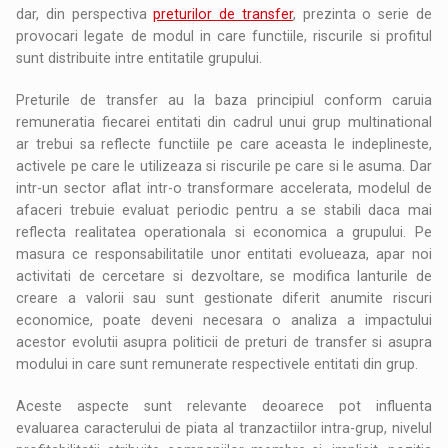
dar, din perspectiva
preturilor de transfer
, prezinta o serie de
provocari legate de modul in care functiile, riscurile si profitul
sunt distribuite intre entitatile grupului.
Preturile de transfer au la baza principiul conform caruia
remuneratia fiecarei entitati din cadrul unui grup multinational
ar trebui sa reflecte functiile pe care aceasta le indeplineste,
activele pe care le utilizeaza si riscurile pe care si le asuma. Dar
intr-un sector aflat intr-o transformare accelerata, modelul de
afaceri trebuie evaluat periodic pentru a se stabili daca mai
reflecta realitatea operationala si economica a grupului. Pe
masura ce responsabilitatile unor entitati evolueaza, apar noi
activitati de cercetare si dezvoltare, se modifica lanturile de
creare a valorii sau sunt gestionate diferit anumite riscuri
economice, poate deveni necesara o analiza a impactului
acestor evolutii asupra politicii de preturi de transfer si asupra
modului in care sunt remunerate respectivele entitati din grup.
Aceste aspecte sunt relevante deoarece pot influenta
evaluarea caracterului de piata al tranzactiilor intra-grup, nivelul