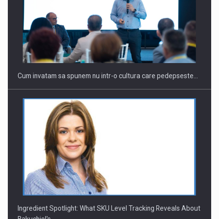
Cum invatam sa spunem nu intr-o cultura care pedepseste…
Ingredient Spotlight: What SKU Level Tracking Reveals About