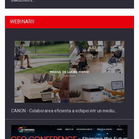
Bakuchiol's…
WEBINARII
Producatorii si comerciantii care nu se supun noilor
reglementari…
CANON - Colaborarea eficienta a echipei intr un mediu…