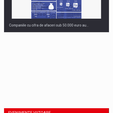
Companiile cu cifra de afaceri sub 50.000 euro au…
Dinu Bumbacea revine in PwC Romania ca Partener si…
EVENIMENTE VIITOARE