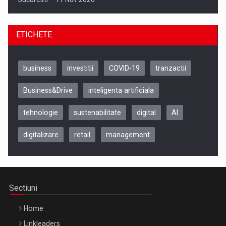
ETICHETE
business
investitii
COVID-19
tranzactii
Business&Drive
inteligenta artificiala
tehnologie
sustenabilitate
digital
AI
digitalizare
retail
management
Be Inspired. Make it Happen!, CLUJ, 9 Decembrie
Cluj-Napoca – 9 Dec 2026
Sectiuni
Home
Linkleaders