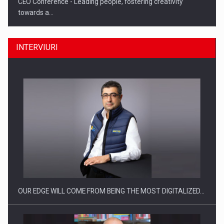
CEO Conference - Leading people, fostering creativity
towards a…
INTERVIURI
CEO Conference - Shaping The Future - Technology and…
OUR EDGE WILL COME FROM BEING THE MOST DIGITALIZED…