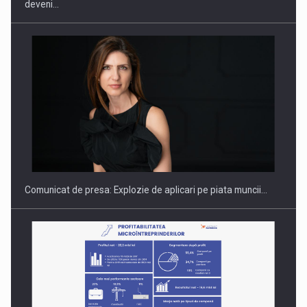
deveni…
Hard Enduro Piatra Craiului 2026, fueled by benzinariile RO…
Comunicat de presa: Explozie de aplicari pe piata muncii…