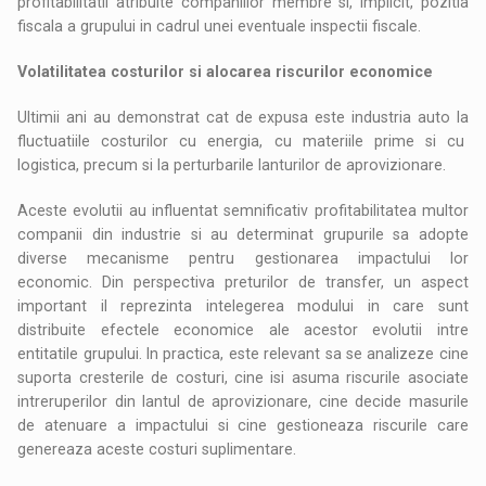
profitabilitatii atribuite companiilor membre si, implicit, pozitia
fiscala a grupului in cadrul unei eventuale inspectii fiscale.
Volatilitatea costurilor si alocarea riscurilor economice
Ultimii ani au demonstrat cat de expusa este industria auto la
fluctuatiile costurilor cu energia, cu materiile prime si cu
logistica, precum si la perturbarile lanturilor de aprovizionare.
Aceste evolutii au influentat semnificativ profitabilitatea multor
companii din industrie si au determinat grupurile sa adopte
diverse mecanisme pentru gestionarea impactului lor
economic. Din perspectiva preturilor de transfer, un aspect
important il reprezinta intelegerea modului in care sunt
distribuite efectele economice ale acestor evolutii intre
entitatile grupului. In practica, este relevant sa se analizeze cine
suporta cresterile de costuri, cine isi asuma riscurile asociate
intreruperilor din lantul de aprovizionare, cine decide masurile
de atenuare a impactului si cine gestioneaza riscurile care
genereaza aceste costuri suplimentare.