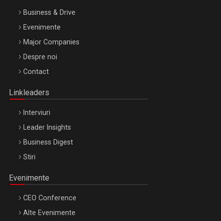
Business & Drive
Evenimente
Major Companies
Be Inspired. Make it Happen!, ARTEMIS LETO, ORADEA, 8
Despre noi
Octombrie
Contact
Oradea – 8 Oct 2026
Linkleaders
Interviuri
Leader Insights
Business Digest
Stiri
Evenimente
CEO Conference
Alte Evenimente