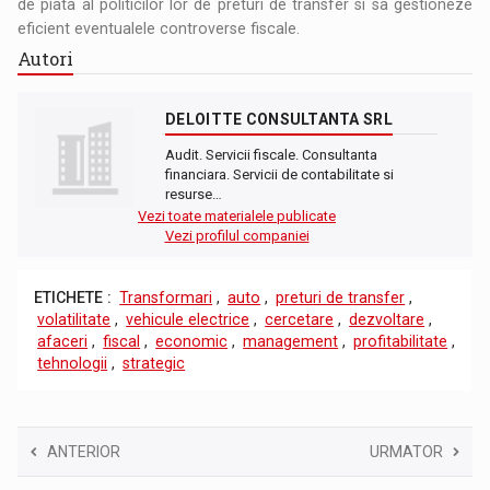
de piata al politicilor lor de preturi de transfer si sa gestioneze
eficient eventualele controverse fiscale.
Autori
DELOITTE CONSULTANTA SRL
Audit. Servicii fiscale. Consultanta
financiara. Servicii de contabilitate si
resurse…
Vezi toate materialele publicate
Vezi profilul companiei
ETICHETE :
Transformari
,
auto
,
preturi de transfer
,
volatilitate
,
vehicule electrice
,
cercetare
,
dezvoltare
,
afaceri
,
fiscal
,
economic
,
management
,
profitabilitate
,
tehnologii
,
strategic
ANTERIOR
URMATOR