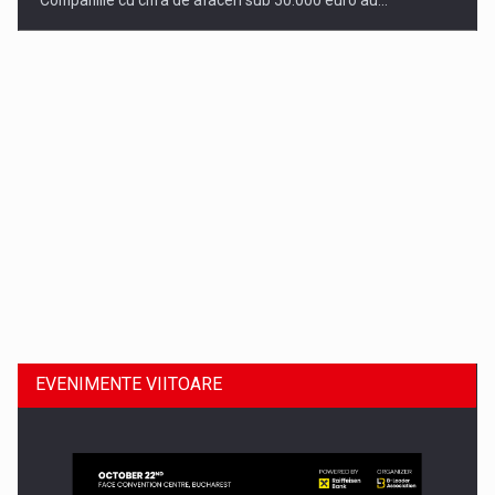
Companiile cu cifra de afaceri sub 50.000 euro au…
Dinu Bumbacea revine in PwC Romania ca Partener si…
EVENIMENTE VIITOARE