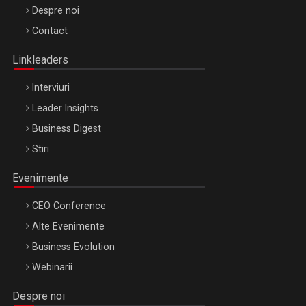
Be Inspired. Make it Happen!, ARTEMIS LETO, ORADEA, 8
Despre noi
Octombrie
Contact
Oradea – 8 Oct 2026
Linkleaders
Interviuri
Leader Insights
Business Digest
Stiri
Evenimente
CEO Conference
Alte Evenimente
Business Evolution
Webinarii
Despre noi