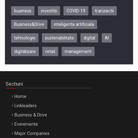
business
investitii
COVID-19
tranzactii
Business&Drive
inteligenta artificiala
tehnologie
sustenabilitate
digital
AI
digitalizare
retail
management
Be Inspired. Make it Happen!, CLUJ, 9 Decembrie
Cluj-Napoca – 9 Dec 2026
Sectiuni
Home
Linkleaders
Business & Drive
Evenimente
Major Companies