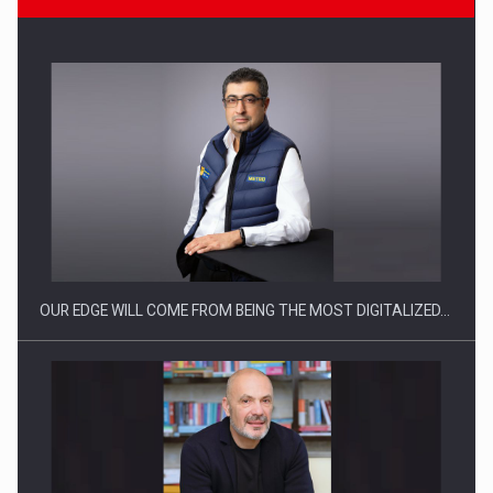
CEO Conference - Shaping The Future - Technology and…
OUR EDGE WILL COME FROM BEING THE MOST DIGITALIZED…