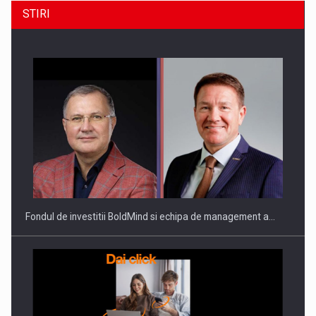
STIRI
ROOTED IN ROMANIA, BUILT TO DELIVER TECHNOLOGY FOR
THE…
Fondul de investitii BoldMind si echipa de management a…