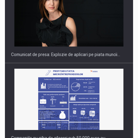
Hard Enduro Piatra Craiului 2026, fueled by benzinariile RO…
Comunicat de presa: Explozie de aplicari pe piata muncii…