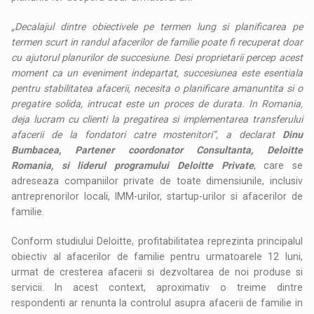
„Decalajul dintre obiectivele pe termen lung si planificarea pe
termen scurt in randul afacerilor de familie poate fi recuperat doar
cu ajutorul planurilor de succesiune. Desi proprietarii percep acest
moment ca un eveniment indepartat, succesiunea este esentiala
pentru stabilitatea afacerii, necesita o planificare amanuntita si o
pregatire solida, intrucat este un proces de durata. In Romania,
deja lucram cu clienti la pregatirea si implementarea transferului
afacerii de la fondatori catre mostenitori”, a declarat
Dinu
Bumbacea, Partener coordonator Consultanta, Deloitte
Romania, si liderul programului Deloitte Private
, care se
adreseaza companiilor private de toate dimensiunile, inclusiv
antreprenorilor locali, IMM-urilor, startup-urilor si afacerilor de
familie.
Conform studiului Deloitte, profitabilitatea reprezinta principalul
obiectiv al afacerilor de familie pentru urmatoarele 12 luni,
urmat de cresterea afacerii si dezvoltarea de noi produse si
servicii. In acest context, aproximativ o treime dintre
respondenti ar renunta la controlul asupra afacerii de familie in