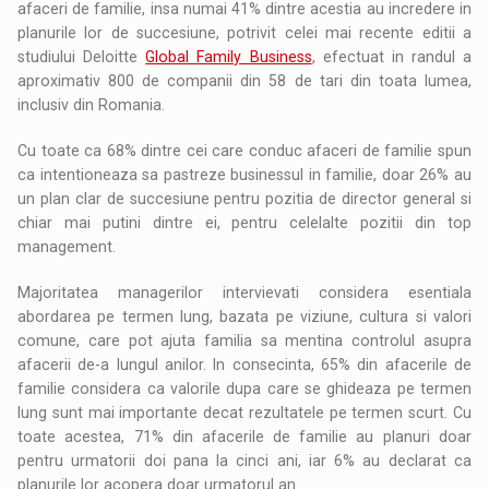
afaceri de familie, insa numai 41% dintre acestia au incredere in
planurile lor de succesiune, potrivit celei mai recente editii a
studiului Deloitte
Global Family Business
, efectuat in randul a
aproximativ 800 de companii din 58 de tari din toata lumea,
inclusiv din Romania.
Cu toate ca 68% dintre cei care conduc afaceri de familie spun
ca intentioneaza sa pastreze businessul in familie, doar 26% au
un plan clar de succesiune pentru pozitia de director general si
chiar mai putini dintre ei, pentru celelalte pozitii din top
management.
Majoritatea managerilor intervievati considera esentiala
abordarea pe termen lung, bazata pe viziune, cultura si valori
comune, care pot ajuta familia sa mentina controlul asupra
afacerii de-a lungul anilor. In consecinta, 65% din afacerile de
familie considera ca valorile dupa care se ghideaza pe termen
lung sunt mai importante decat rezultatele pe termen scurt. Cu
toate acestea, 71% din afacerile de familie au planuri doar
pentru urmatorii doi pana la cinci ani, iar 6% au declarat ca
planurile lor acopera doar urmatorul an.