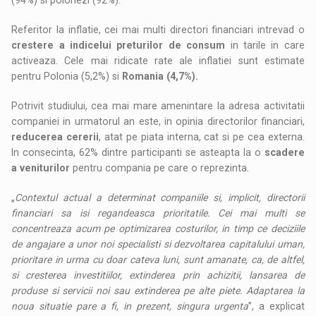
Referitor la inflatie, cei mai multi directori financiari intrevad o
crestere a indicelui preturilor de consum
in tarile in care
activeaza. Cele mai ridicate rate ale inflatiei sunt estimate
pentru Polonia (5,2%) si
Romania (4,7%).
Potrivit studiului, cea mai mare amenintare la adresa activitatii
companiei in urmatorul an este, in opinia directorilor financiari,
reducerea cererii
, atat pe piata interna, cat si pe cea externa.
In consecinta, 62% dintre participanti se asteapta la o
scadere
a veniturilor
pentru compania pe care o reprezinta.
„
Contextul actual a determinat companiile si, implicit, directorii
financiari sa isi regandeasca prioritatile. Cei mai multi se
concentreaza acum pe optimizarea costurilor, in timp ce deciziile
de angajare a unor noi specialisti si dezvoltarea capitalului uman,
prioritare in urma cu doar cateva luni, sunt amanate, ca, de altfel,
si cresterea investitiilor, extinderea prin achizitii, lansarea de
produse si servicii noi sau extinderea pe alte piete. Adaptarea la
noua situatie pare a fi, in prezent, singura urgenta
”, a explicat