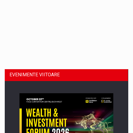
Dinu Bumbacea revine in PwC Romania ca Partener si…
EVENIMENTE VIITOARE
Comunicat de presa: Joburile part-time reincep sa intre pe…