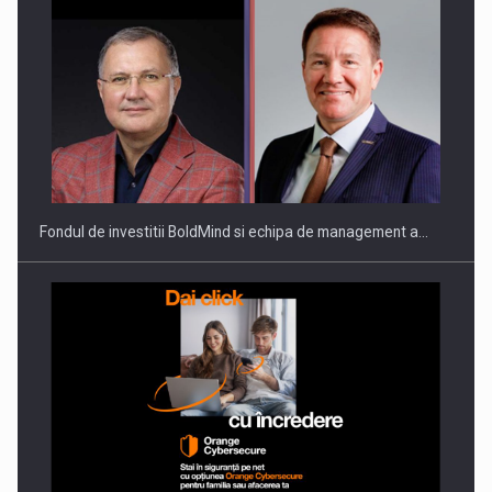
ROOTED IN ROMANIA, BUILT TO DELIVER TECHNOLOGY FOR
THE…
Fondul de investitii BoldMind si echipa de management a…
PUTTING ROMANIAN CORPORATE COMPANIES ON THE
INTERNATIONAL BUSINESS SCENE