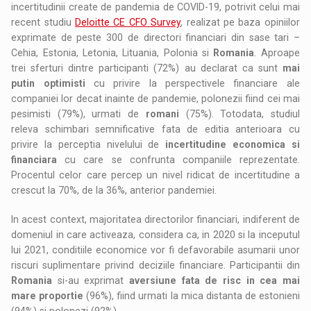
incertitudinii create de pandemia de COVID-19, potrivit celui mai
recent studiu
Deloitte CE CFO Survey
, realizat pe baza opiniilor
exprimate de peste 300 de directori financiari din sase tari –
Cehia, Estonia, Letonia, Lituania, Polonia si
Romania
. Aproape
trei sferturi dintre participanti (72%) au declarat ca sunt
mai
putin optimisti
cu privire la perspectivele financiare ale
companiei lor decat inainte de pandemie, polonezii fiind cei mai
pesimisti (79%), urmati de
romani
(75%). Totodata, studiul
releva schimbari semnificative fata de editia anterioara cu
privire la perceptia nivelului de
incertitudine economica si
financiara
cu care se confrunta companiile reprezentate.
Procentul celor care percep un nivel ridicat de incertitudine a
crescut la 70%, de la 36%, anterior pandemiei.
In acest context, majoritatea directorilor financiari, indiferent de
domeniul in care activeaza, considera ca, in 2020 si la inceputul
lui 2021, conditiile economice vor fi defavorabile asumarii unor
riscuri suplimentare privind deciziile financiare. Participantii din
Romania
si-au exprimat
aversiune fata de risc in cea mai
mare proportie
(96%), fiind urmati la mica distanta de estonieni
(94%) si polonezi (92%).