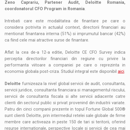
Zeno Caprariu, Partener Audit, Deloitte Romania,
coordonatorul CFO Program in Romania
.
Intrebati care este modalitatea de finantare pe care o
considera potrivita in actualul context, directorii financiari au
mentionat finantarea interna (51%) si imprumutul bancar (42%)
ca fiind cele mai atractive surse de finantare.
Aflat la cea de-a 12-a editie, Deloitte CE CFO Survey indica
perceptia directorilor financiari din regiune cu privire la
performanta viitoare a companiei pe care o reprezinta in
economia globala post-criza. Studiul integral este disponibil
aici
.
Deloitte
furnizeaza la nivel global servicii de audit, consultanta,
servicii juridice, consultanta financiara si managementul riscului,
servicii de consultanta fiscala si alte servicii adiacente catre
clienti din sectorul public si privat provenind din industrii variate.
Patru din cinci companii prezente in topul Fortune Global 500®
sunt clienti Deloitte, prin intermediul retelei sale globale de firme
membre care activeaza in peste 150 de tari si teritorii, oferind
resurse internationale, perspective locale si servicii de cea mai