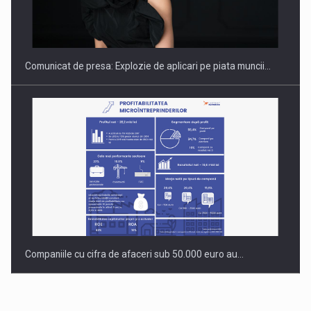
Hard Enduro Piatra Craiului 2026, fueled by benzinariile RO…
Comunicat de presa: Explozie de aplicari pe piata muncii…
Companiile cu cifra de afaceri sub 50.000 euro au…