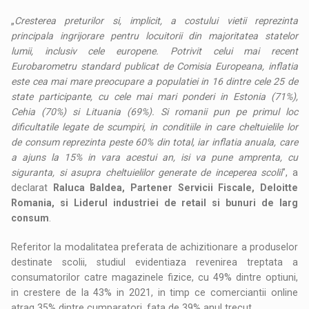
„
Cresterea preturilor si, implicit, a costului vietii reprezinta
principala ingrijorare pentru locuitorii din majoritatea statelor
lumii, inclusiv cele europene. Potrivit celui mai recent
Eurobarometru standard publicat de Comisia Europeana, inflatia
este cea mai mare preocupare a populatiei in 16 dintre cele 25 de
state participante, cu cele mai mari ponderi in Estonia (71%),
Cehia (70%) si Lituania (69%). Si romanii pun pe primul loc
dificultatile legate de scumpiri, in conditiile in care cheltuielile lor
de consum reprezinta peste 60% din total, iar inflatia anuala, care
a ajuns la 15% in vara acestui an, isi va pune amprenta, cu
siguranta, si asupra cheltuielilor generate de inceperea scolii
”, a
declarat
Raluca Baldea, Partener Servicii Fiscale, Deloitte
Romania, si Liderul industriei de retail si bunuri de larg
consum
.
Referitor la modalitatea preferata de achizitionare a produselor
destinate scolii, studiul evidentiaza revenirea treptata a
consumatorilor catre magazinele fizice, cu 49% dintre optiuni,
in crestere de la 43% in 2021, in timp ce comerciantii online
atrag 35% dintre cumparatori, fata de 39% anul trecut.