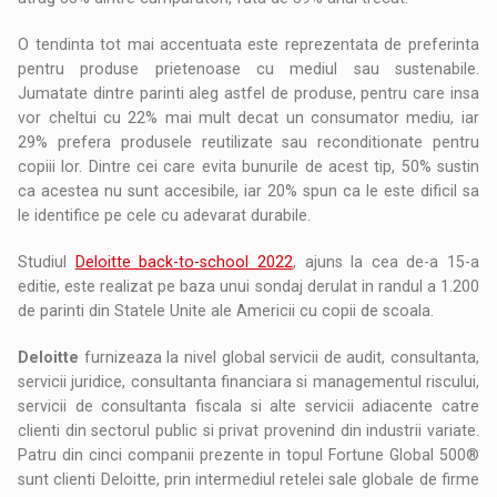
O tendinta tot mai accentuata este reprezentata de preferinta
pentru produse prietenoase cu mediul sau sustenabile.
Jumatate dintre parinti aleg astfel de produse, pentru care insa
vor cheltui cu 22% mai mult decat un consumator mediu, iar
29% prefera produsele reutilizate sau reconditionate pentru
copiii lor. Dintre cei care evita bunurile de acest tip, 50% sustin
ca acestea nu sunt accesibile, iar 20% spun ca le este dificil sa
le identifice pe cele cu adevarat durabile.
Studiul
Deloitte back-to-school 2022
, ajuns la cea de-a 15-a
editie, este realizat pe baza unui sondaj derulat in randul a 1.200
de parinti din Statele Unite ale Americii cu copii de scoala.
Deloitte
furnizeaza la nivel global servicii de audit, consultanta,
servicii juridice, consultanta financiara si managementul riscului,
servicii de consultanta fiscala si alte servicii adiacente catre
clienti din sectorul public si privat provenind din industrii variate.
Patru din cinci companii prezente in topul Fortune Global 500®
sunt clienti Deloitte, prin intermediul retelei sale globale de firme