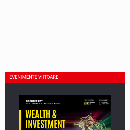
Dinu Bumbacea revine in PwC Romania ca Partener si…
EVENIMENTE VIITOARE