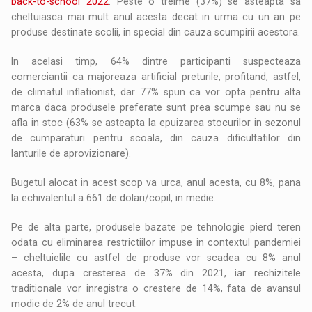
back-to-school 2022
. Peste o treime (37%) se asteapta sa
cheltuiasca mai mult anul acesta decat in urma cu un an pe
produse destinate scolii, in special din cauza scumpirii acestora.
In acelasi timp, 64% dintre participanti suspecteaza
comerciantii ca majoreaza artificial preturile, profitand, astfel,
de climatul inflationist, dar 77% spun ca vor opta pentru alta
marca daca produsele preferate sunt prea scumpe sau nu se
afla in stoc (63% se asteapta la epuizarea stocurilor in sezonul
de cumparaturi pentru scoala, din cauza dificultatilor din
lanturile de aprovizionare).
Bugetul alocat in acest scop va urca, anul acesta, cu 8%, pana
la echivalentul a 661 de dolari/copil, in medie.
Pe de alta parte, produsele bazate pe tehnologie pierd teren
odata cu eliminarea restrictiilor impuse in contextul pandemiei
– cheltuielile cu astfel de produse vor scadea cu 8% anul
acesta, dupa cresterea de 37% din 2021, iar rechizitele
traditionale vor inregistra o crestere de 14%, fata de avansul
modic de 2% de anul trecut.