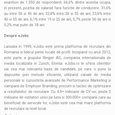
esantion de 1.350 de respondenti. 66,6% dintre acestia ocupa,
in prezent, pozitia de salariat fara functie de conducere. 31,6%
au intre 36 si 45 de ani, 32,8% intre 26 si 35 de ani, 23,6% intre
46 si 55 de ani, 6,1% intre 19 si 25 de ani, 5,7% peste 56 de ani si
0,2% mai putin de 18 ani.
Despre eJobs
Lansata in 1999, eJobs este prima platforma de recrutare din
Romania si liderul pietei locale de profil. Incepand cu anul 2012,
este parte a grupului Ringier AG, compania internationala de
media localizata in Zurich, Elvetia. eJobs.ro le ofera clientilor
sai cea mai relevanta baza de candidati, pe care o pune la
dispozitie prin metode eficiente, utilizand canale de media
personale si cunostinte avansate de Performance Marketing si
campanii de Employer Branding, precum si tactici de optimizare
a rezultatelor de recrutare. Cu 4,9+ milioane de CV-uri, peste 2
milioane de vizitatori unici pe luna si 300.000+ companii care au
beneficiat de serviciile lor, eJobs este cea mai mare platforma
de recrutare la nivel local.