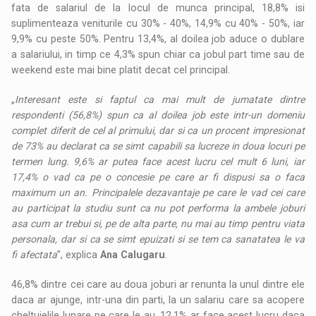
fata de salariul de la locul de munca principal, 18,8% isi
suplimenteaza veniturile cu 30% - 40%, 14,9% cu 40% - 50%, iar
9,9% cu peste 50%. Pentru 13,4%, al doilea job aduce o dublare
a salariului, in timp ce 4,3% spun chiar ca jobul part time sau de
weekend este mai bine platit decat cel principal.
„
Interesant este si faptul ca mai mult de jumatate dintre
respondenti (56,8%) spun ca al doilea job este intr-un domeniu
complet diferit de cel al primului, dar si ca un procent impresionat
de 73% au declarat ca se simt capabili sa lucreze in doua locuri pe
termen lung. 9,6% ar putea face acest lucru cel mult 6 luni, iar
17,4% o vad ca pe o concesie pe care ar fi dispusi sa o faca
maximum un an. Principalele dezavantaje pe care le vad cei care
au participat la studiu sunt ca nu pot performa la ambele joburi
asa cum ar trebui si, pe de alta parte, nu mai au timp pentru viata
personala, dar si ca se simt epuizati si se tem ca sanatatea le va
fi afectata
”, explica
Ana Calugaru
.
46,8% dintre cei care au doua joburi ar renunta la unul dintre ele
daca ar ajunge, intr-una din parti, la un salariu care sa acopere
cheltuielile lunare pe care le au. 12,1% ar face acest lucru daca