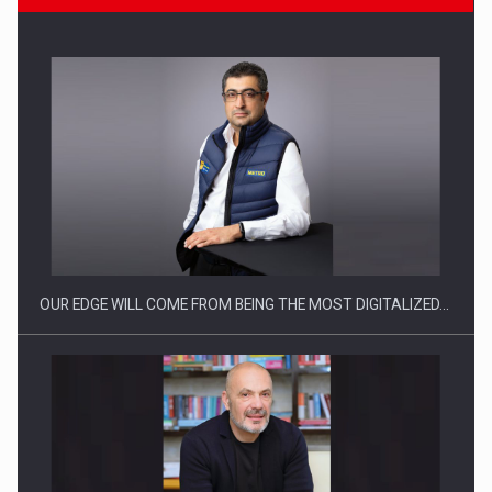
CEO Conference - Shaping The Future - Technology and…
OUR EDGE WILL COME FROM BEING THE MOST DIGITALIZED…