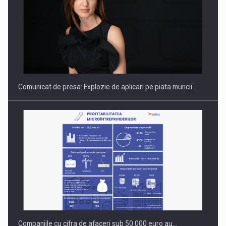
Hard Enduro Piatra Craiului 2026, fueled by benzinariile RO…
Comunicat de presa: Explozie de aplicari pe piata muncii…
Companiile cu cifra de afaceri sub 50.000 euro au…