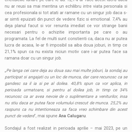
nu ar reusi sa mai mentina un echilibru intre viata personala si
cea profesionala si tot atati ar ramane cu un singur job daca s-
ar simti epuizati din punct de vedere fizic si emotional. 7,4% au
deja planul facut si vor renunta imediat ce vor strange banii
necesari pentru o achizitie importanta pe care o au
programata. La fel de multi sunt constienti ca, daca nu ar putea
lucra de acasa, le-ar fi imposibil sa aiba doua joburi, in timp ce
21,1% spun ca nu exista niciun motiv care i-ar putea face sa
ramana doar cu un singur job.
„
Pe langa cei care deja au doua sau mai multe joburi, la sondaj au
participat si angajati cu un loc de munca, dar care recunosc ca se
gandesc sa il ia si pe al doilea. 40,8% spun ca vor aplica, in
perioada urmatoare, si pentru al doilea job, in timp ce 34%
recunosc ca ar avea nevoie de o suplimentare a veniturilor, insa
nu stiu daca ar putea face volumului crescut de munca. 25,2% au
raspuns ca nu intentioneaza sa faca vreo schimbare din acest
punct de vedere
”, mai spune
Ana Calugaru
.
Sondajul a fost realizat in perioada aprilie – mai 2023, pe un