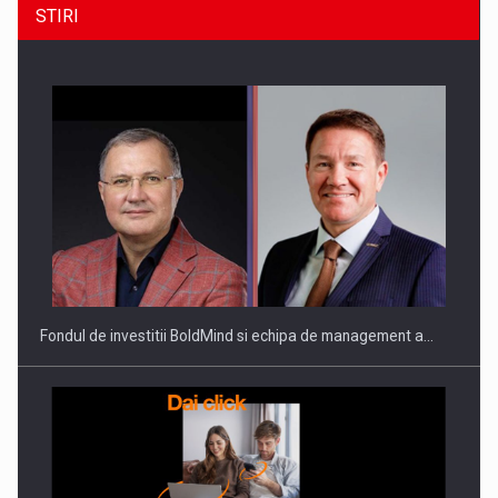
STIRI
ROOTED IN ROMANIA, BUILT TO DELIVER TECHNOLOGY FOR
THE…
Fondul de investitii BoldMind si echipa de management a…