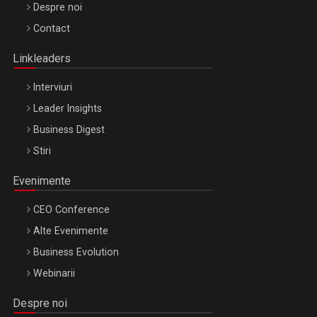
Be Inspired. Make it Happen!, ARTEMIS LETO, ORADEA, 8
Despre noi
Octombrie
Contact
Oradea – 8 Oct 2026
Linkleaders
Interviuri
Leader Insights
Business Digest
Stiri
Evenimente
CEO Conference
Alte Evenimente
Business Evolution
Webinarii
Despre noi