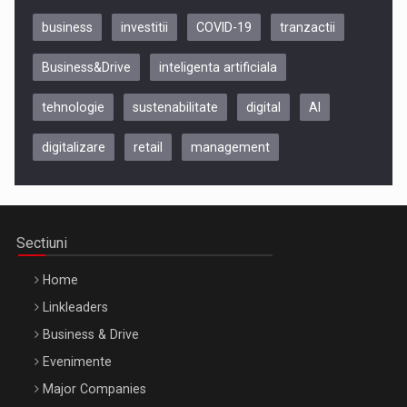
business
investitii
COVID-19
tranzactii
Business&Drive
inteligenta artificiala
tehnologie
sustenabilitate
digital
AI
digitalizare
retail
management
Be Inspired. Make it Happen!, CLUJ, 9 Decembrie
Cluj-Napoca – 9 Dec 2026
Sectiuni
Home
Linkleaders
Business & Drive
Evenimente
Major Companies