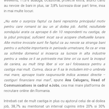
weekend, 11,6% adauga, ocazional, proiecte extra, atunci cand
au nevoie de bani in plus, iar 3,8% lucreaza doar part time, insa
in mai multe locuri.
„
Nu este o surpriza faptul ca banii reprezinta principalul motiv
pentru care romanii isi iau un al doilea job. Astfel, rezultatele
sondajului arata ca aproape 6 din 10 respondenti nu castiga, de
la jobul principal, suficient incat sa-si acopere cheltuielile lunare.
Alte motive invocate sunt fie faptul ca au nevoie sa stranga bani
pentru o achizitie importanta in perioada urmatoare, fie ca ar vrea
sa schimbe domeniul si incearca sa lucreze in alta industrie
pentru a vedea ce li se potriveste mai bine ori ca sunt la inceput
de cariera, au mult timp liber si vor sa-l foloseasca pentru a
castiga mai mult. Cumva, daca ar fi sa le includem intr-o umbrela
mai mare, aproape toate raspunsurile indica aceeasi directie –
castiguri financiare mai mari
”, spune
Ana Calugaru, Head of
Communications in cadrul eJobs
, cea mai mare platforma de
recrutare online din Romania.
Intrebati cat de mult castiga in plus cu ajutorul celui de-al doilea
job, 38,7% au mentionat un interval cuprins intre 20% si 30%