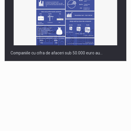
Companiile cu cifra de afaceri sub 50.000 euro au…