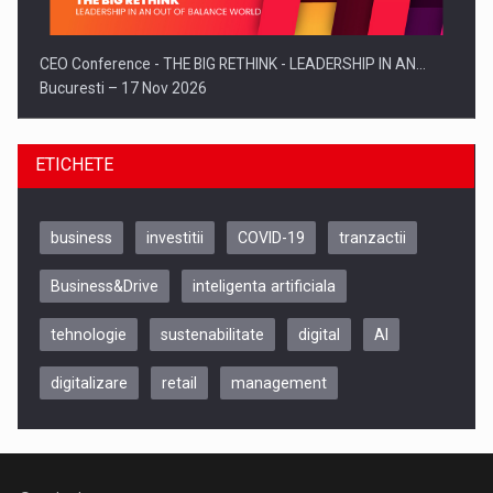
CEO Conference - THE BIG RETHINK - LEADERSHIP IN AN…
Bucuresti – 17 Nov 2026
ETICHETE
business
investitii
COVID-19
tranzactii
Business&Drive
inteligenta artificiala
tehnologie
sustenabilitate
digital
AI
digitalizare
retail
management
Be Inspired. Make it Happen!, CLUJ, 9 Decembrie
Cluj-Napoca – 9 Dec 2026