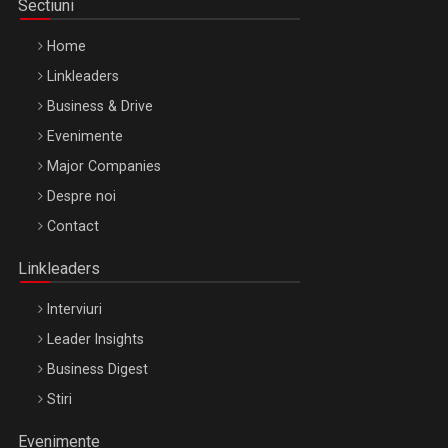
Sectiuni
Home
Linkleaders
Business & Drive
Evenimente
Major Companies
Be Inspired. Make it Happen!, ARTEMIS LETO, ORADEA, 8
Despre noi
Octombrie
Contact
Oradea – 8 Oct 2026
Linkleaders
Interviuri
Leader Insights
Business Digest
Stiri
Evenimente