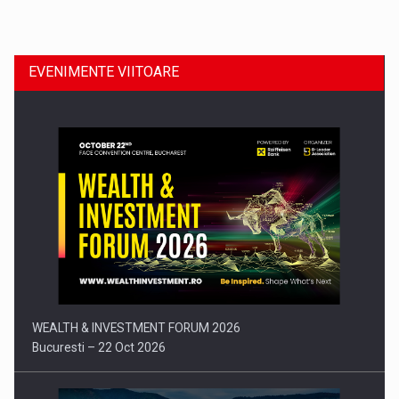
Dinu Bumbacea revine in PwC Romania ca Partener si…
EVENIMENTE VIITOARE
Comunicat de presa: Joburile part-time reincep sa intre pe…
WEALTH & INVESTMENT FORUM 2026
Bucuresti – 22 Oct 2026