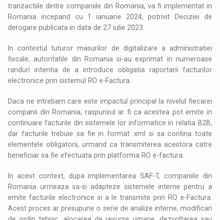
tranzactiile dintre companiile din Romania, va fi implementat in
Romania incepand cu 1 ianuarie 2024, potrivit Deciziei de
derogare publicata in data de 27 iulie 2023.
In contextul tuturor masurilor de digitalizare a administratiei
fiscale, autoritatile din Romania si-au exprimat in numeroase
randuri intentia de a introduce obligatia raportarii facturilor
electronice prin sistemul RO e-Factura.
Daca ne intrebam care este impactul principal la nivelul fiecarei
companii din Romania, raspunsul ar fi ca acestea pot emite in
continuare facturile din sistemele lor informatice in relatia B2B,
dar facturile trebuie sa fie in format .xml si sa contina toate
elementele obligatorii, urmand ca transmiterea acestora catre
beneficiar sa fie efectuata prin platforma RO e-factura.
In acest context, dupa implementarea SAF-T, companiile din
Romania urmeaza sa-si adapteze sistemele interne pentru a
emite facturile electronice si a le transmite prin RO e-Factura.
Acest proces ar presupune o serie de analize interne, modificari
de ordin tehnic, alocarea de resurse umane, dezvoltarea sau