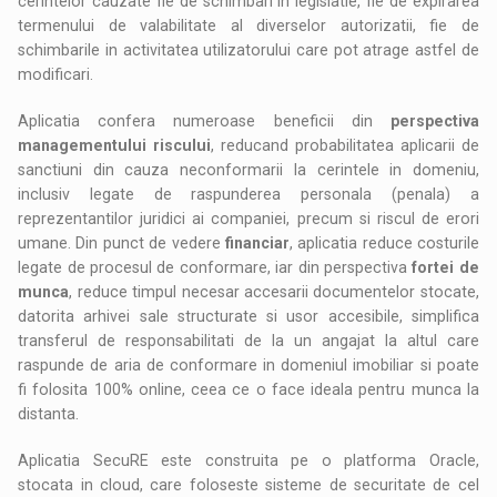
cerintelor cauzate fie de schimbari in legislatie, fie de expirarea
termenului de valabilitate al diverselor autorizatii, fie de
schimbarile in activitatea utilizatorului care pot atrage astfel de
modificari.
Aplicatia confera numeroase beneficii din
perspectiva
managementului riscului
, reducand probabilitatea aplicarii de
sanctiuni din cauza neconformarii la cerintele in domeniu,
inclusiv legate de raspunderea personala (penala) a
reprezentantilor juridici ai companiei, precum si riscul de erori
umane. Din punct de vedere
financiar
, aplicatia reduce costurile
legate de procesul de conformare, iar din perspectiva
fortei de
munca
, reduce timpul necesar accesarii documentelor stocate,
datorita arhivei sale structurate si usor accesibile, simplifica
transferul de responsabilitati de la un angajat la altul care
raspunde de aria de conformare in domeniul imobiliar si poate
fi folosita 100% online, ceea ce o face ideala pentru munca la
distanta.
Aplicatia SecuRE este construita pe o platforma Oracle,
stocata in cloud, care foloseste sisteme de securitate de cel