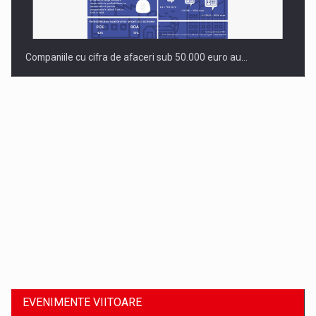
Companiile cu cifra de afaceri sub 50.000 euro au…
Dinu Bumbacea revine in PwC Romania ca Partener si…
EVENIMENTE VIITOARE