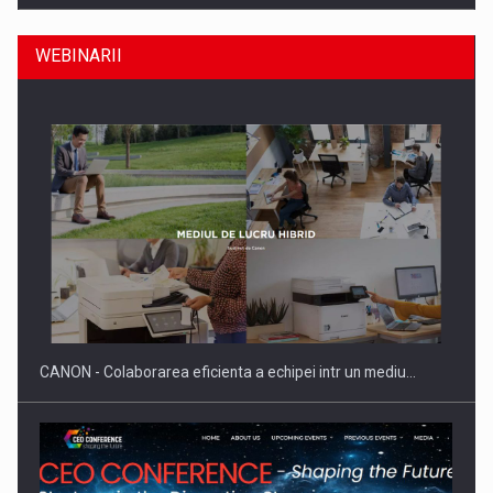
WEBINARII
Producatorii si comerciantii care nu se supun noilor
reglementari…
CANON - Colaborarea eficienta a echipei intr un mediu…