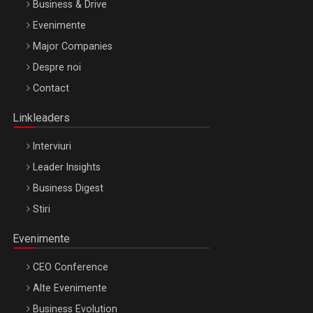
Business & Drive
Evenimente
Major Companies
Be Inspired. Make it Happen!, ARTEMIS LETO, ORADEA, 8
Despre noi
Octombrie
Contact
Oradea – 8 Oct 2026
Linkleaders
Interviuri
Leader Insights
Business Digest
Stiri
Evenimente
CEO Conference
Alte Evenimente
Business Evolution