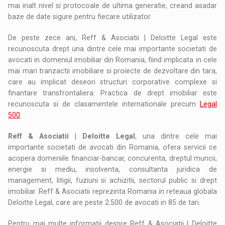
mai inalt nivel si protocoale de ultima generatie, creand asadar
baze de date sigure pentru fiecare utilizator.
De peste zece ani, Reff & Asociatii | Deloitte Legal este
recunoscuta drept una dintre cele mai importante societati de
avocati in domeniul imobiliar din Romania, fiind implicata in cele
mai mari tranzactii imobiliare si proiecte de dezvoltare din tara,
care au implicat deseori structuri corporative complexe si
finantare transfrontaliera. Practica de drept imobiliar este
recunoscuta si de clasamentele internationale precum
Legal
500
.
Reff & Asociatii | Deloitte Legal
, una dintre cele mai
importante societati de avocati din Romania, ofera servicii ce
acopera domeniile financiar-bancar, concurenta, dreptul muncii,
energie si mediu, insolventa, consultanta juridica de
management, litigii, fuziuni si achizitii, sectorul public si drept
imobiliar. Reff & Asociatii reprezinta Romania in reteaua globala
Deloitte Legal, care are peste 2.500 de avocati in 85 de tari.
Pentru mai multe informatii despre Reff & Asociatii | Deloitte