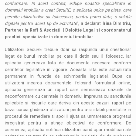
conformare. In acest context, echipa noastra specializata in
domeniul imobiliar a creat SecuRE, o aplicatie unica pe piata, care
permite utilizatorilor sa foloseasca, pentru prima data, o solutie
digitala pentru acest tip de activitate
”, a declarat
Irina Dimitriu,
Partener la Reff & Asociatii | Deloitte Legal si coordonatorul
practicii specializate in domeniul imobiliar
.
Utilizatorii SecuRE trebuie doar sa raspunda unui chestionar
legat de bunul imobiliar pe care il detin sau il folosesc, iar
aplicatia genereaza lista de documente necesare conform
cerintelor legislative in vigoare. Aceasta lista este actualizata
permanent in functie de schimbarile legislatiei. Dupa ce
utilizatorii incarca documentele folosind formularul online,
aplicatia genereaza un raport care semnaleaza cazurile de
neconformare cu cerintele in domeniu, impreuna cu sanctiunile
aplicabile si riscurile care deriva din aceste cazuri, raport pe
baza caruia ghideaza utilizatorii pentru a-si stabili prioritatile in
procesul de remediere si apoi ii ajuta sa urmareasca progresul
inregistrat pentru a atinge obiectivul de conformare. De
asemenea, aplicatia notifica utilizatorii cand apar modificari ale