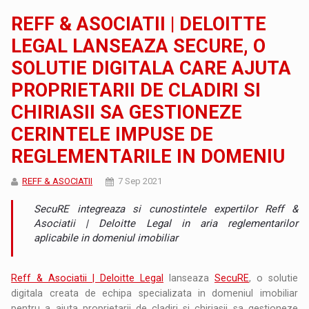
REFF & ASOCIATII | DELOITTE
LEGAL LANSEAZA SECURE, O
SOLUTIE DIGITALA CARE AJUTA
PROPRIETARII DE CLADIRI SI
CHIRIASII SA GESTIONEZE
CERINTELE IMPUSE DE
REGLEMENTARILE IN DOMENIU
REFF & ASOCIATII
7 Sep 2021
SecuRE integreaza si cunostintele expertilor Reff &
Asociatii | Deloitte Legal in aria reglementarilor
aplicabile in domeniul imobiliar
Reff & Asociatii | Deloitte Legal
lanseaza
SecuRE
, o solutie
digitala creata de echipa specializata in domeniul imobiliar
pentru a ajuta proprietarii de cladiri si chiriasii sa gestioneze