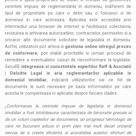
cerintele impuse de reglementarile in domeniu, indiferent de
tipul de proprietate pe care o detin sau o folosesc si de
domeniul in care activeaza. Aplicatia este accesibila prin
intermediul unui browser de internet si faciliteaza colectarea,
revizuirea si arhivarea autorizatiilor, contractelor, permiselor si a
oricaror alte documente solicitate de legislatia in domeniu.
Astfel, utilizatorii pot arhiva si
gestiona online intregul proces
de conformare
, pot stabili prioritatile si urmari procesul de
remediere a eventualelor cazuri de neconformare la legislatie.
SecuRE
integreaza si cunostintele expertilor Reff & Asociatii
| Deloitte Legal in aria reglementarilor aplicabile in
domeniul imobiliar
, indicand utilizatorilor sai ce fel de
documente le sunt necesare pe baza informatiilor pe care
acestia le completeaza in aplicatie despre fiecare cladire.
„
Conformarea la cerintele impuse de legislatia in domeniul
imobiliar a fost intotdeauna caracterizata de birocratie greoaie si
de un volum coplesitor de documente, iar progresul tehnologic de
care ne bucuram aduce in prim plan mai mult decat oricand
nevoia de a creste eficienta si acuratetea acestor eforturi de