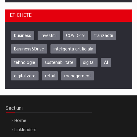
ETICHETE
business
investitii
COVID-19
tranzactii
Business&Drive
inteligenta artificiala
tehnologie
sustenabilitate
digital
AI
digitalizare
retail
management
Be Inspired. Make it Happen!, CLUJ, 9 Decembrie
Cluj-Napoca – 9 Dec 2026
Sectiuni
Home
Linkleaders