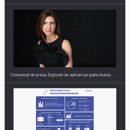
Hard Enduro Piatra Craiului 2026, fueled by benzinariile RO…
Comunicat de presa: Explozie de aplicari pe piata muncii…