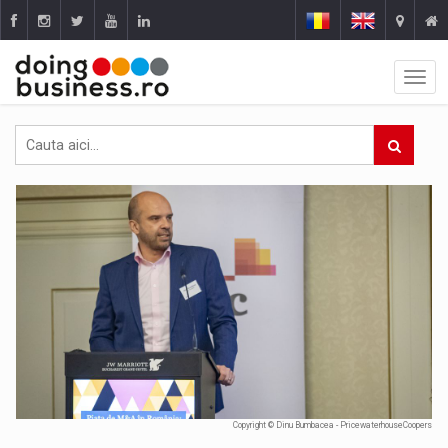
Copyright © Dinu Bumbacea - PricewaterhouseCoopers