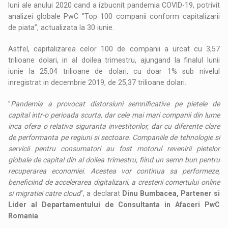
luni ale anului 2020 cand a izbucnit pandemia COVID-19, potrivit
analizei globale PwC ”Top 100 companii conform capitalizarii
de piata”, actualizata la 30 iunie.
Astfel, capitalizarea celor 100 de companii a urcat cu 3,57
trilioane dolari, in al doilea trimestru, ajungand la finalul lunii
iunie la 25,04 trilioane de dolari, cu doar 1% sub nivelul
inregistrat in decembrie 2019, de 25,37 trilioane dolari.
”
Pandemia a provocat distorsiuni semnificative pe pietele de
capital intr-o perioada scurta, dar cele mai mari companii din lume
inca ofera o relativa siguranta investitorilor, dar cu diferente clare
de performanta pe regiuni si sectoare. Companiile de tehnologie si
servicii pentru consumatori au fost motorul revenirii pietelor
globale de capital din al doilea trimestru, fiind un semn bun pentru
recuperarea economiei. Acestea vor continua sa performeze,
beneficiind de accelerarea digitalizarii, a cresterii comertului online
si migratiei catre cloud
”, a declarat
Dinu Bumbacea, Partener si
Lider al Departamentului de Consultanta in Afaceri PwC
Romania
.