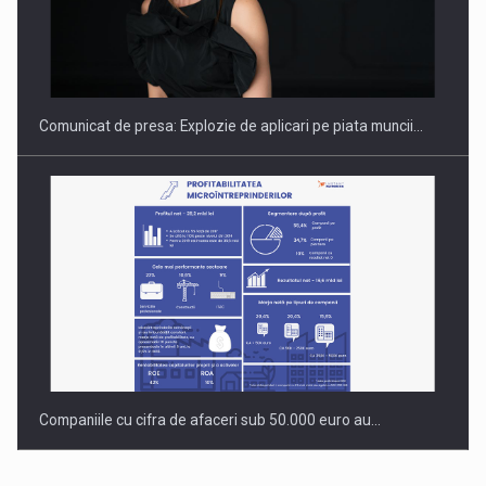
Hard Enduro Piatra Craiului 2026, fueled by benzinariile RO…
Comunicat de presa: Explozie de aplicari pe piata muncii…
Companiile cu cifra de afaceri sub 50.000 euro au…