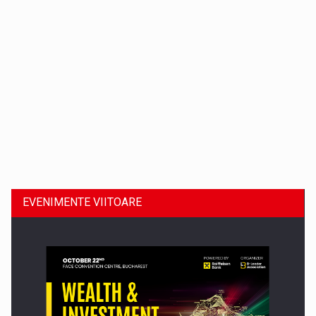
Dinu Bumbacea revine in PwC Romania ca Partener si…
EVENIMENTE VIITOARE