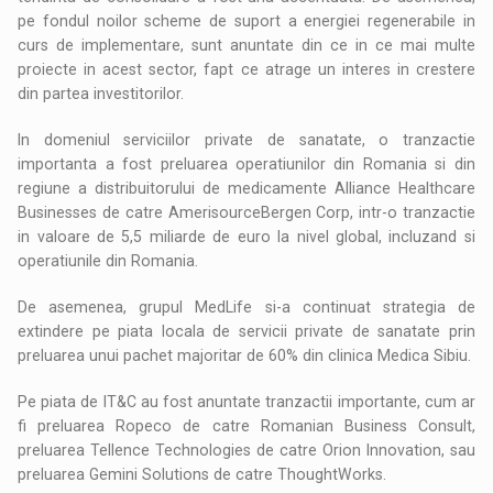
pe fondul noilor scheme de suport a energiei regenerabile in
curs de implementare, sunt anuntate din ce in ce mai multe
proiecte in acest sector, fapt ce atrage un interes in crestere
din partea investitorilor.
In domeniul serviciilor private de sanatate, o tranzactie
importanta a fost preluarea operatiunilor din Romania si din
regiune a distribuitorului de medicamente Alliance Healthcare
Businesses de catre AmerisourceBergen Corp, intr-o tranzactie
in valoare de 5,5 miliarde de euro la nivel global, incluzand si
operatiunile din Romania.
De asemenea, grupul MedLife si-a continuat strategia de
extindere pe piata locala de servicii private de sanatate prin
preluarea unui pachet majoritar de 60% din clinica Medica Sibiu.
Pe piata de IT&C au fost anuntate tranzactii importante, cum ar
fi preluarea Ropeco de catre Romanian Business Consult,
preluarea Tellence Technologies de catre Orion Innovation, sau
preluarea Gemini Solutions de catre ThoughtWorks.