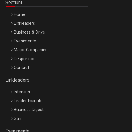
Sectiuni
Home
Linkleaders
Business & Drive
Evenimente
Major Companies
Be Inspired. Make it Happen!, ARTEMIS LETO, ORADEA, 8
Despre noi
Octombrie
Contact
Oradea – 8 Oct 2026
Linkleaders
Interviuri
Leader Insights
Business Digest
Stiri
Evenimente