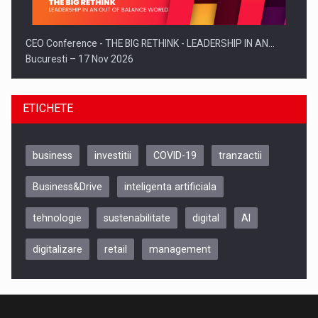
CEO Conference - THE BIG RETHINK - LEADERSHIP IN AN…
Bucuresti – 17 Nov 2026
ETICHETE
business
investitii
COVID-19
tranzactii
Business&Drive
inteligenta artificiala
tehnologie
sustenabilitate
digital
AI
digitalizare
retail
management
Be Inspired. Make it Happen!, CLUJ, 9 Decembrie
Cluj-Napoca – 9 Dec 2026