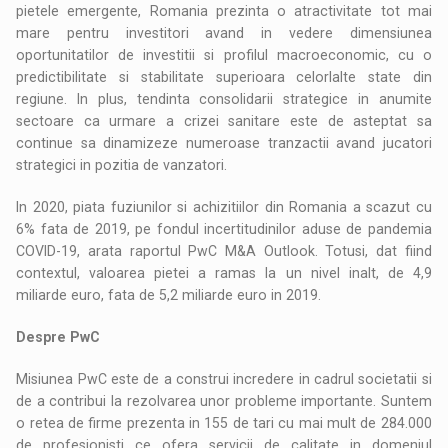
pietele emergente, Romania prezinta o atractivitate tot mai
mare pentru investitori avand in vedere dimensiunea
oportunitatilor de investitii si profilul macroeconomic, cu o
predictibilitate si stabilitate superioara celorlalte state din
regiune. In plus, tendinta consolidarii strategice in anumite
sectoare ca urmare a crizei sanitare este de asteptat sa
continue sa dinamizeze numeroase tranzactii avand jucatori
strategici in pozitia de vanzatori.
In 2020, piata fuziunilor si achizitiilor din Romania a scazut cu
6% fata de 2019, pe fondul incertitudinilor aduse de pandemia
COVID-19, arata raportul PwC M&A Outlook. Totusi, dat fiind
contextul, valoarea pietei a ramas la un nivel inalt, de 4,9
miliarde euro, fata de 5,2 miliarde euro in 2019.
Despre PwC
Misiunea PwC este de a construi incredere in cadrul societatii si
de a contribui la rezolvarea unor probleme importante. Suntem
o retea de firme prezenta in 155 de tari cu mai mult de 284.000
de profesionisti ce ofera servicii de calitate in domeniul