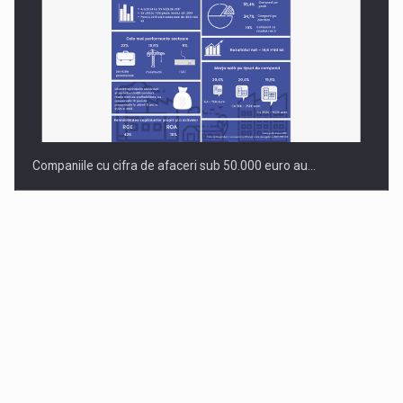
Companiile cu cifra de afaceri sub 50.000 euro au…