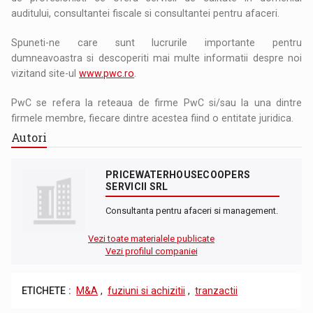
auditului, consultantei fiscale si consultantei pentru afaceri.
Spuneti-ne care sunt lucrurile importante pentru
dumneavoastra si descoperiti mai multe informatii despre noi
vizitand site-ul
www.pwc.ro
.
PwC se refera la reteaua de firme PwC si/sau la una dintre
firmele membre, fiecare dintre acestea fiind o entitate juridica.
Autori
PRICEWATERHOUSECOOPERS
SERVICII SRL
Consultanta pentru afaceri si management.
Vezi toate materialele publicate
Vezi profilul companiei
ETICHETE :
M&A
,
fuziuni si achizitii
,
tranzactii