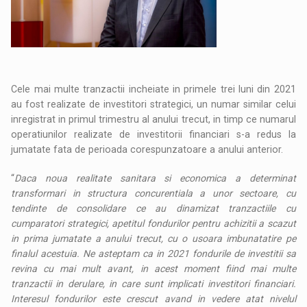
Cele mai multe tranzactii incheiate in primele trei luni din 2021
au fost realizate de investitori strategici, un numar similar celui
inregistrat in primul trimestru al anului trecut, in timp ce numarul
operatiunilor realizate de investitorii financiari s-a redus la
jumatate fata de perioada corespunzatoare a anului anterior.
“
Daca noua realitate sanitara si economica a determinat
transformari in structura concurentiala a unor sectoare, cu
tendinte de consolidare ce au dinamizat tranzactiile cu
cumparatori strategici, apetitul fondurilor pentru achizitii a scazut
in prima jumatate a anului trecut, cu o usoara imbunatatire pe
finalul acestuia. Ne asteptam ca in 2021 fondurile de investitii sa
revina cu mai mult avant, in acest moment fiind mai multe
tranzactii in derulare, in care sunt implicati investitori financiari.
Interesul fondurilor este crescut avand in vedere atat nivelul