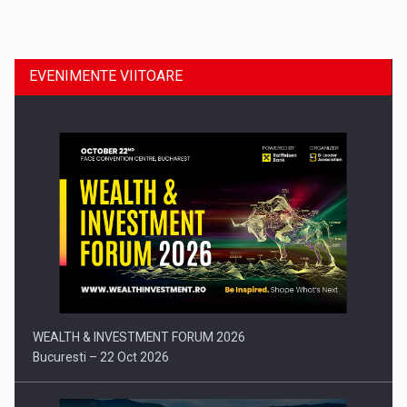
Dinu Bumbacea revine in PwC Romania ca Partener si…
EVENIMENTE VIITOARE
Comunicat de presa: Joburile part-time reincep sa intre pe…
WEALTH & INVESTMENT FORUM 2026
Bucuresti – 22 Oct 2026