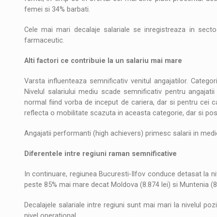
femei si 34% barbati.
Cele mai mari decalaje salariale se inregistreaza in secto
farmaceutic.
Alti factori ce contribuie la un salariu mai mare
Varsta influenteaza semnificativ venitul angajatilor. Categ
Nivelul salariului mediu scade semnificativ pentru angajatii
normal fiind vorba de inceput de cariera, dar si pentru cei 
reflecta o mobilitate scazuta in aceasta categorie, dar si pos
Angajatii performanti (high achievers) primesc salarii in medi
Diferentele intre regiuni raman semnificative
In continuare, regiunea Bucuresti-Ilfov conduce detasat la nive
peste 85% mai mare decat Moldova (8.874 lei) si Muntenia (8.7
Decalajele salariale intre regiuni sunt mai mari la nivelul po
nivel operational.