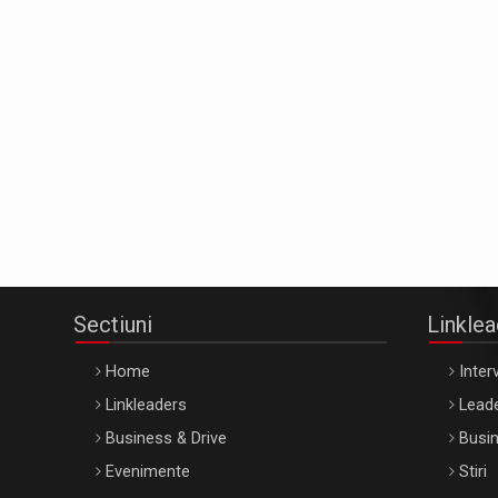
Sectiuni
Linkle
Home
Interv
Linkleaders
Leade
Business & Drive
Busin
Evenimente
Stiri