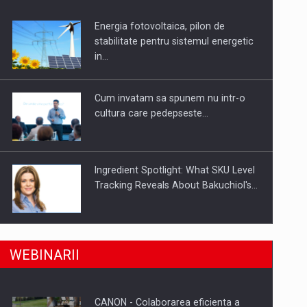
Energia fotovoltaica, pilon de
uselor din piata
stabilitate pentru sistemul energetic
in…
Cum invatam sa spunem nu intr-o
cultura care pedepseste…
Ingredient Spotlight: What SKU Level
Tracking Reveals About Bakuchiol's…
Producatorii si comerciantii care nu
a, preiau compania intr-o tranzactie de peste 25…
WEBINARII
se supun noilor reglementari…
CANON - Colaborarea eficienta a