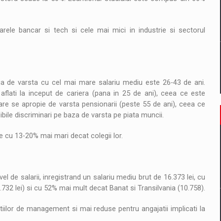
arele bancar si tech si cele mai mici in industrie si sectorul
oria de varsta cu cel mai mare salariu mediu este 26-43 de ani.
 aflati la inceput de cariera (pana in 25 de ani), ceea ce este
care se apropie de varsta pensionarii (peste 55 de ani), ceea ce
ibile discriminari pe baza de varsta pe piata muncii.
e cu 13-20% mai mari decat colegii lor.
l de salarii, inregistrand un salariu mediu brut de 16.373 lei, cu
32 lei) si cu 52% mai mult decat Banat si Transilvania (10.758).
zitiilor de management si mai reduse pentru angajatii implicati la