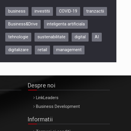
business
investitii
COVID-19
tranzactii
Be Inspired. Make it Happen!,
Business&Drive
inteligenta artificiala
ARTEMIS LETO, ORADEA, 8
Octombrie
tehnologie
sustenabilitate
digital
AI
Oradea – 8 Oct 2026
digitalizare
retail
management
Despre noi
LinkLeaders
Business Development
Informatii