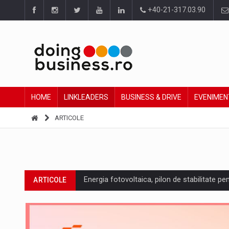
+40-21-317.03.90
HOME
LINKLEADERS
BUSINESS & DRIVE
EVENIMEN
ARTICOLE
Energia fotovoltaica, pilon de stabilitate pe
ARTICOLE
Cum invatam sa spunem nu intr-o cultura c
ARTICOLE
Ingredient Spotlight: What SKU Level Track
ARTICOLE