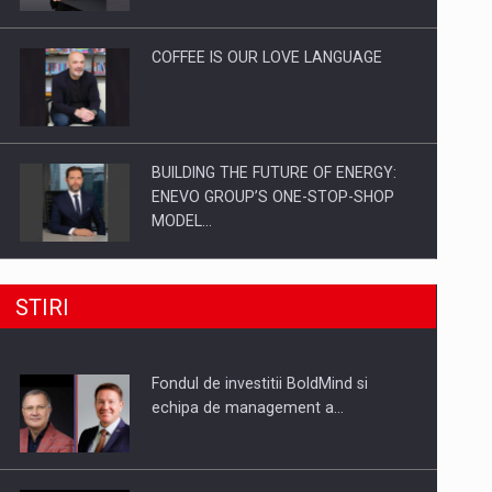
Investitii Digitalizare
COFFEE IS OUR LOVE LANGUAGE
BUILDING THE FUTURE OF ENERGY:
ENEVO GROUP’S ONE-STOP-SHOP
MODEL…
ROOTED IN ROMANIA, BUILT TO
STIRI
DELIVER TECHNOLOGY FOR THE…
Fondul de investitii BoldMind si
PUTTING ROMANIAN CORPORATE
echipa de management a…
COMPANIES ON THE INTERNATIONAL
BUSINESS SCENE