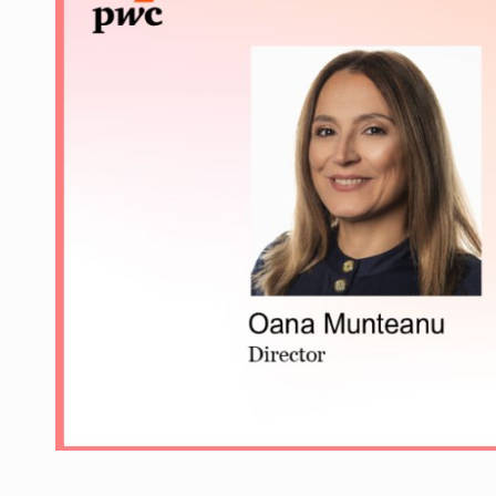
Producatorii si comerciantii care nu se sup
ARTICOLE
LEADERSHIP IN MISCARE
INTERVIURI
CU BATERIILE PERMANENT INCARCATE
INTERVIURI
PUTTING ROMANIAN CORPORATE COMPANI
INTERVIURI
OUR EDGE WILL COME FROM BEING THE M
INTERVIURI
COFFEE IS OUR LOVE LANGUAGE
INTERVIURI
Hard Enduro Piatra Craiului 2026, fueled by
STIRI
Fondul de investitii BoldMind si echipa de 
STIRI
RANGE ROVER DEZVALUIE AL CINCILEA ME
STIRI