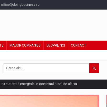
office@doingbusiness.ro
TE
MAJOR COMPANIES
DESPRE NOI
CONTACT
ntru sistemul energetic in contextul starii de alerta
are pedepseste granitele?
ing Reveals About Bakuchiol's Evolution