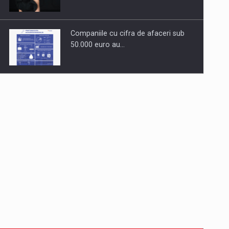
Companiile cu cifra de afaceri sub
50.000 euro au…
Dinu Bumbacea revine in PwC
Romania ca Partener si…
Comunicat de presa: Joburile part-
time reincep sa intre pe…