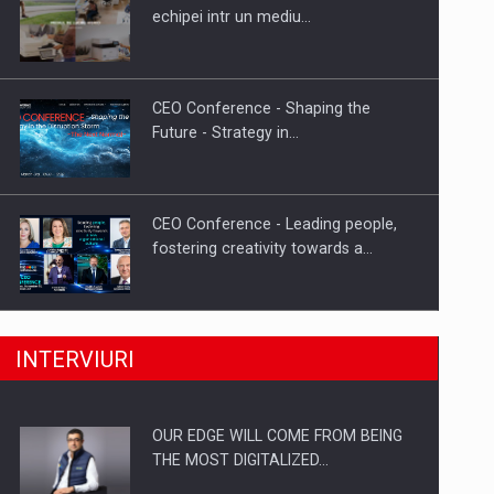
Proteinmaxxing and the Future of
echipei intr un mediu…
Protein Demand
CEO Conference - Shaping the
Future - Strategy in…
CEO Conference - Leading people,
fostering creativity towards a…
CEO Conference - Shaping The
INTERVIURI
Future - Technology and…
OUR EDGE WILL COME FROM BEING
Webinar - Business Evolution-
THE MOST DIGITALIZED…
RETHINK STRATEGY-Finantare