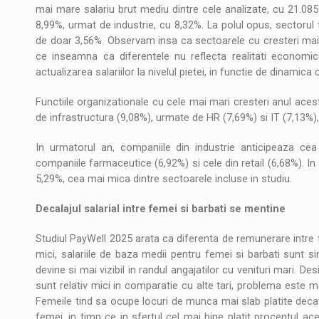
mai mare salariu brut mediu dintre cele analizate, cu 21.085
8,99%, urmat de industrie, cu 8,32%. La polul opus, sectorul
de doar 3,56%. Observam insa ca sectoarele cu cresteri mai m
ce inseamna ca diferentele nu reflecta realitati economice
actualizarea salariilor la nivelul pietei, in functie de dinamica
Functiile organizationale cu cele mai mari cresteri anul acest
de infrastructura (9,08%), urmate de HR (7,69%) si IT (7,13%), r
In urmatorul an, companiile din industrie anticipeaza ce
companiile farmaceutice (6,92%) si cele din retail (6,68%). I
5,29%, cea mai mica dintre sectoarele incluse in studiu.
Decalajul salarial intre femei si barbati se mentine
Studiul PayWell 2025 arata ca diferenta de remunerare intre fe
mici, salariile de baza medii pentru femei si barbati sunt simi
devine si mai vizibil in randul angajatilor cu venituri mari. D
sunt relativ mici in comparatie cu alte tari, problema este m
Femeile tind sa ocupe locuri de munca mai slab platite decat b
femei, in timp ce in sfertul cel mai bine platit procentul 