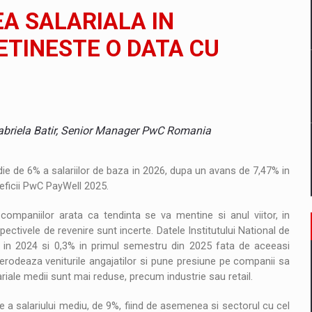
il pentru comanda intr-o gama extinsa de variante atragatoare
A SALARIALA IN
ETINESTE O DATA CU
 Demand
abriela Batir, Senior Manager PwC Romania
 de 6% a salariilor de baza in 2026, dupa un avans de 7,47% in
neficii PwC PayWell 2025.
le companiilor arata ca tendinta se va mentine si anul viitor, in
ectivele de revenire sunt incerte. Datele Institutului National de
 in 2024 si 0,3% in primul semestru din 2025 fata de aceeasi
i erodeaza veniturile angajatilor si pune presiune pe companii sa
lariale medii sunt mai reduse, precum industrie sau retail.
e a salariului mediu, de 9%, fiind de asemenea si sectorul cu cel