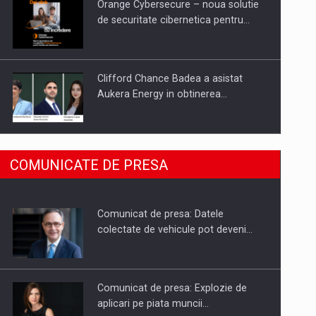
Orange Cybersecure – noua solutie
de securitate cibernetica pentru…
Clifford Chance Badea a asistat
Aukera Energy in obtinerea…
SAPTE PERSONALITATI DIN MEDIUL
COMUNICATE DE PRESA
DE AFACERI, ACADEMIC SI
INSTITUTIONAL…
Comunicat de presa: Datele
Hard Enduro Piatra Craiului 2026,
colectate de vehicule pot deveni…
fueled by benzinariile RO…
Comunicat de presa: Explozie de
aplicari pe piata muncii…