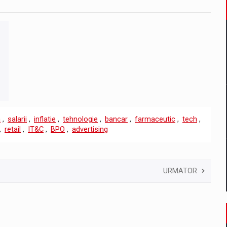
a
,
salarii
,
inflatie
,
tehnologie
,
bancar
,
farmaceutic
,
tech
,
,
retail
,
IT&C
,
BPO
,
advertising
URMATOR