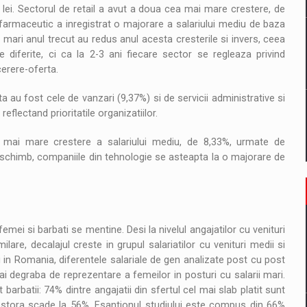
 lei. Sectorul de retail a avut a doua cea mai mare crestere, de
 farmaceutic a inregistrat o majorare a salariului mediu de baza
ari anul trecut au redus anul acesta cresterile si invers, ceea
 diferite, ci ca la 2-3 ani fiecare sector se regleaza privind
 cerere-oferta.
a au fost cele de vanzari (9,37%) si de servicii administrative si
eflectand prioritatile organizatiilor.
a mai mare crestere a salariului mediu, de 8,33%, urmate de
n schimb, companiile din tehnologie se asteapta la o majorare de
mei si barbati se mentine. Desi la nivelul angajatilor cu venituri
lare, decalajul creste in grupul salariatilor cu venituri medii si
esi in Romania, diferentele salariale de gen analizate post cu post
ai degraba de reprezentare a femeilor in posturi cu salarii mari.
arbatii: 74% dintre angajatii din sfertul cel mai slab platit sunt
acestora scade la 56%. Esantionul studiului este compus din 66%