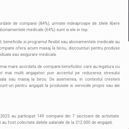
rdate de companii (84%), urmate indeaproape de zilele libere
 abonamentele medicale (64%) sunt si ele in top.
t, beneficiile si programul flexibil sau abonamentele medicale au
 companii ofera acum masaj la birou, discounturi pentru produse
viduala sau asigurare medicala.
 mai mare acordata de companii beneficiilor care au legatura cu
Tot mai multi angajatori pun accentul pe reducerea stresului
iduala sau masaj la birou. De asemenea, in contextul cresterii
t-uri pentru angajati la produsele si serviciile proprii sau ale
a 2025 au participat 149 companii din 7 sectoare de activitate:
si au fost colectate datele salariale de la 212 000 de angajati.