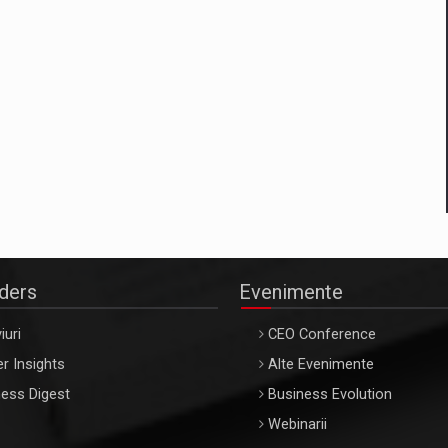
aders
Evenimente
iuri
CEO Conference
r Insights
Alte Evenimente
ess Digest
Business Evolution
Webinarii