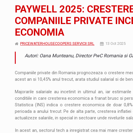
Noul Mercedes-Benz VLE este acum disponib
STIRI
PAYWELL 2025: CRESTERE
JAECOO 5 SHS-H a ajuns in Romania
STIRI
COMPANIILE PRIVATE INC
ECONOMIA
Proteinmaxxing and the Future of Protein
ARTICOLE
PRICEWATERHOUSECOOPERS SERVICII SRL
13 Oct 2025
Autori: Oana Munteanu, Director PwC Romania si G
Companiile private din Romania prognozeaza o crestere medie
acest an si 10,45% anul trecut, arata studiul salarial si de be
Majorarile salariale au incetinit in ultimul an, iar estimari
conditiile in care cresterea economica a franat brusc si persp
Statistica (INS) indica o crestere economica de doar 0,8%
perioada a anului trecut. Pe de alta parte, cresterea inflatie
actualizeze salariile, in special in sectoare unde nivelurile sa
In acest an, sectorul tech a inregistrat cea mai mare crester