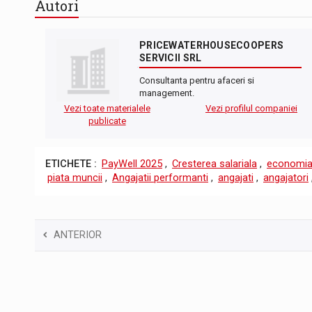
Autori
PRICEWATERHOUSECOOPERS
SERVICII SRL
Consultanta pentru afaceri si
management.
Vezi toate materialele
Vezi profilul companiei
publicate
ETICHETE :
PayWell 2025
,
Cresterea salariala
,
economi
piata muncii
,
Angajatii performanti
,
angajati
,
angajatori
ANTERIOR