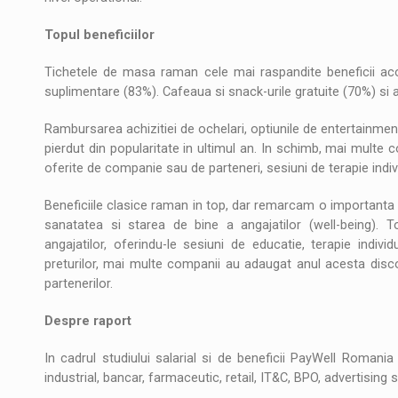
Topul beneficiilor
Tichetele de masa raman cele mai raspandite beneficii aco
suplimentare (83%). Cafeaua si snack-urile gratuite (70%) si
Rambursarea achizitiei de ochelari, optiunile de entertainmen
pierdut din popularitate in ultimul an. In schimb, mai multe
oferite de companie sau de parteneri, sesiuni de terapie indi
Beneficiile clasice raman in top, dar remarcam o importanta
sanatatea si starea de bine a angajatilor (well-being). 
angajatilor, oferindu-le sesiuni de educatie, terapie indiv
preturilor, mai multe companii au adaugat anul acesta discoun
partenerilor.
Despre raport
In cadrul studiului salarial si de beneficii PayWell Romani
industrial, bancar, farmaceutic, retail, IT&C, BPO, advertising 