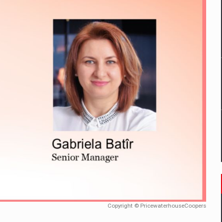
un noilor reglementari UE privind ambalajele pot risca retragerea prod
ES ON THE INTERNATIONAL BUSINESS SCENE
OST DIGITALIZED WHOLESALER IN ROMANIA
 benzinariile RO concept OSCAR – peste 500 de participanti
management a Pall-Ex, liderul pietei de transport paletizat din Romani
MBRU AL FAMILIEI: RANGE ROVER GT
Copyright © PricewaterhouseCoopers