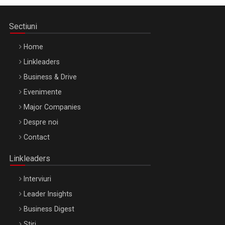
Sectiuni
Home
Linkleaders
Business & Drive
Evenimente
Major Companies
Be Inspired. Make it Happen!, ARTEMIS LETO, ORADEA, 8
Despre noi
Octombrie
Contact
Oradea – 8 Oct 2026
Linkleaders
Interviuri
Leader Insights
Business Digest
Stiri