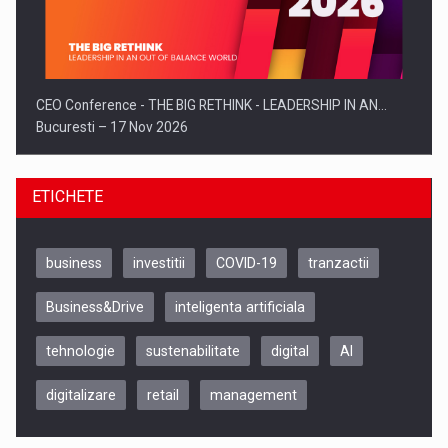
CEO Conference - THE BIG RETHINK - LEADERSHIP IN AN…
Bucuresti – 17 Nov 2026
ETICHETE
business
investitii
COVID-19
tranzactii
Business&Drive
inteligenta artificiala
tehnologie
sustenabilitate
digital
AI
digitalizare
retail
management
Be Inspired. Make it Happen!, CLUJ, 9 Decembrie
Cluj-Napoca – 9 Dec 2026