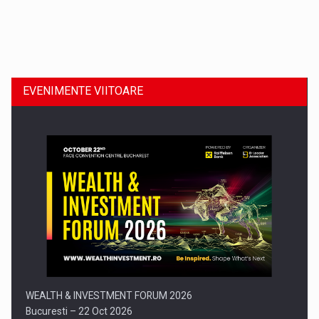
Dinu Bumbacea revine in PwC Romania ca Partener si…
EVENIMENTE VIITOARE
Comunicat de presa: Joburile part-time reincep sa intre pe…
WEALTH & INVESTMENT FORUM 2026
Bucuresti – 22 Oct 2026