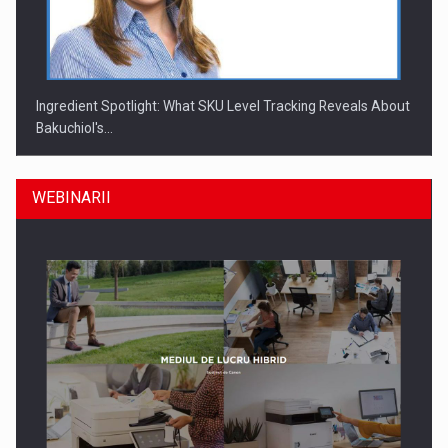
Ingredient Spotlight: What SKU Level Tracking Reveals About
Bakuchiol's…
WEBINARII
Producatorii si comerciantii care nu se supun noilor
reglementari…