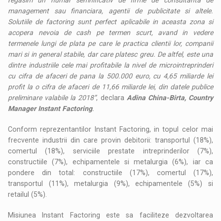
management sau financiara, agentii de publicitate si altele.
Solutiile de factoring sunt perfect aplicabile in aceasta zona si
acopera nevoia de cash pe termen scurt, avand in vedere
termenele lungi de plata pe care le practica clientii lor, companii
mari si in general stabile, dar care platesc greu. De altfel, este una
dintre industriile cele mai profitabile la nivel de microintreprinderi
cu cifra de afaceri de pana la 500.000 euro, cu 4,65 miliarde lei
profit la o cifra de afaceri de 11,66 miliarde lei, din datele publice
preliminare valabile la 2018”
, declara
Adina China-Birta, Country
Manager Instant Factoring
.
Conform reprezentantilor Instant Factoring, in topul celor mai
frecvente industrii din care provin debitorii: transportul (18%),
comertul (18%), serviciile prestate intreprinderilor (7%),
constructiile (7%), echipamentele si metalurgia (6%), iar ca
pondere din total: constructiile (17%), comertul (17%),
transportul (11%), metalurgia (9%), echipamentele (5%) si
retailul (5%).
Misiunea Instant Factoring este sa faciliteze dezvoltarea