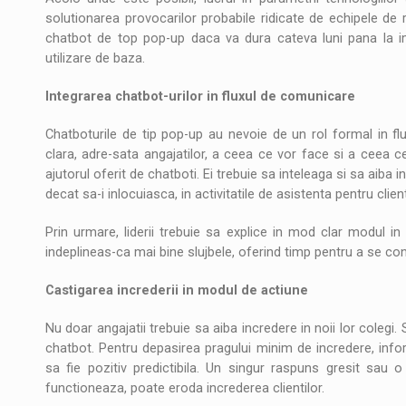
solutionarea provocarilor probabile ridicate de echipele de r
chatbot de top pop-up daca va dura cateva luni pana la imp
utilizare de baza.
Integrarea chatbot-urilor in fluxul de comunicare
Chatboturile de tip pop-up au nevoie de un rol formal in flu
clara, adre-sata angajatilor, a ceea ce vor face si a ceea c
ajutorul oferit de chatboti. Ei trebuie sa inteleaga si sa aiba
decat sa-i inlocuiasca, in activitatile de asistenta pentru client
Prin urmare, liderii trebuie sa explice in mod clar modul in
indeplineas-ca mai bine slujbele, oferind timp pentru a se con
Castigarea increderii in modul de actiune
Nu doar angajatii trebuie sa aiba incredere in noii lor colegi. S
chatbot. Pentru depasirea pragului minim de incredere, informa
sa fie pozitiv predictibila. Un singur raspuns gresit sau 
functioneaza, poate eroda increderea clientilor.