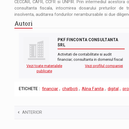
CECCAR, CAFR, CCFR si UNPIR. Prin intermediul acestora ofer
consultanta fiscala, intocmirea dosarului preturilor de tr
insolventa, auditarea fondurilor nerambursabile si due diligenc
Autori
PKF FINCONTA CONSULTANTA
SRL
Activitati de contabilitate si audit
financiar; consultanta in domeniul fiscal
Vezi toate materialele
Vezi profilul companiei
publicate
ETICHETE :
financiar
,
chatboti
,
Alina Fanita
,
digital
,
pro
ANTERIOR