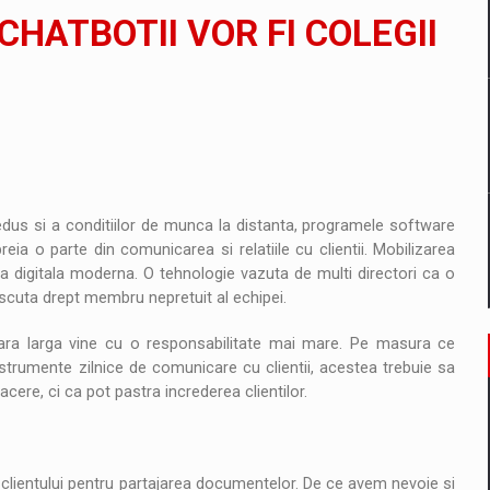
CHATBOTII VOR FI COLEGII
tate cibernetica pentru familie si afaceri
are pedepseste granitele?
redus si a conditiilor de munca la distanta, programele software
ia o parte din comunicarea si relatiile cu clientii. Mobilizarea
a digitala moderna. O tehnologie vazuta de multi directori ca o
noscuta drept membru nepretuit al echipei.
cara larga vine cu o responsabilitate mai mare. Pe masura ce
instrumente zilnice de comunicare cu clientii, acestea trebuie sa
re, ci ca pot pastra increderea clientilor.
l clientului pentru partajarea documentelor. De ce avem nevoie si