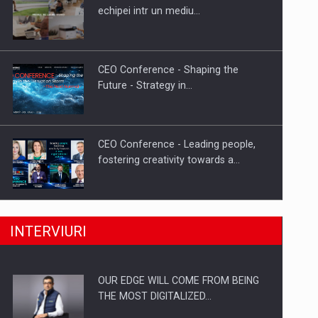
Cum invatam sa spunem nu intr-o
echipei intr un mediu…
cultura care pedepseste…
CEO Conference - Shaping the
Future - Strategy in…
CEO Conference - Leading people,
fostering creativity towards a…
CEO Conference - Shaping The
INTERVIURI
Future - Technology and…
OUR EDGE WILL COME FROM BEING
Webinar - Business Evolution-
THE MOST DIGITALIZED…
RETHINK STRATEGY-Finantare