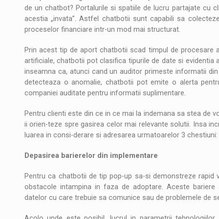
de un chatbot? Portalurile si spatiile de lucru partajate cu c
acestia „invata”. Astfel chatbotii sunt capabili sa colecte
proceselor financiare intr-un mod mai structurat.
Prin acest tip de aport chatbotii scad timpul de procesare a 
artificiale, chatbotii pot clasifica tipurile de date si eviden
inseamna ca, atunci cand un auditor primeste informatii din
detecteaza o anomalie, chatbotii pot emite o alerta pentru
companiei auditate pentru informatii suplimentare.
Pentru clienti este din ce in ce mai la indemana sa stea de vo
ii orien-teze spre gasirea celor mai relevante solutii. Insa inc
luarea in consi-derare si adresarea urmatoarelor 3 chestiuni:
Depasirea barierelor din implementare
Pentru ca chatbotii de tip pop-up sa-si demonstreze rapid v
obstacole intampina in faza de adoptare. Aceste bariere a
datelor cu care trebuie sa comunice sau de problemele de sec
Acolo unde este posibil, lucrul in parametrii tehnologiilo