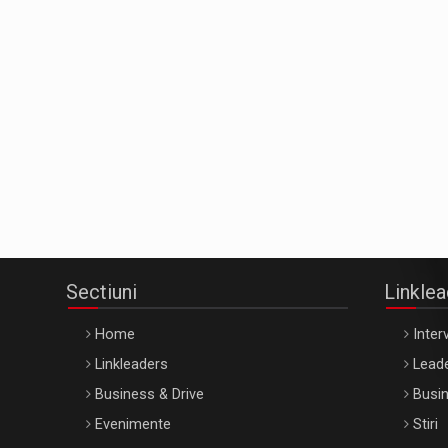
Sectiuni
Linkle
Home
Interv
Linkleaders
Leade
Business & Drive
Busin
Evenimente
Stiri