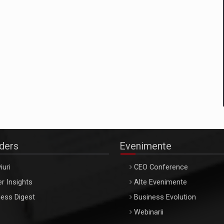
aders
Evenimente
iuri
CEO Conference
r Insights
Alte Evenimente
ess Digest
Business Evolution
Webinarii