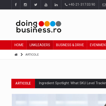
+40-21-317.03.90
HOME
LINKLEADERS
BUSINESS & DRIVE
EVENIMEN
ARTICOLE
Ingredient Spotlight: What SKU Level Track
ARTICOLE
Producatorii si comerciantii care nu se sup
ARTICOLE
Raport PwC: Industria de media si divertism
ARTICOLE