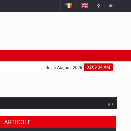
03:09:35 AM
Joi, 6 August, 2026
uselor din piata
ARTICOLE
a de segmentele digitale