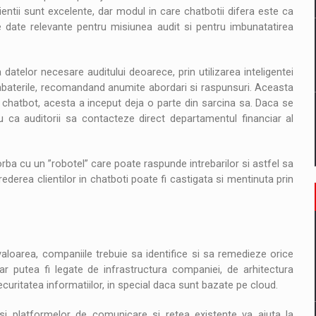
lientii sunt excelente, dar modul in care chatbotii difera este ca
ze date relevante pentru misiunea audit si pentru imbunatatirea
datelor necesare auditului deoarece, prin utilizarea inteligentei
tia abaterile, recomandand anumite abordari si raspunsuri. Aceasta
 chatbot, acesta a inceput deja o parte din sarcina sa. Daca se
 ca auditorii sa contacteze direct departamentul financiar al
rba cu un ”robotel” care poate raspunde intrebarilor si astfel sa
rederea clientilor in chatboti poate fi castigata si mentinuta prin
aloarea, companiile trebuie sa identifice si sa remedieze orice
r putea fi legate de infrastructura companiei, de arhitectura
uritatea informatiilor, in special daca sunt bazate pe cloud.
r si platformelor de comunicare si retea existente va ajuta la