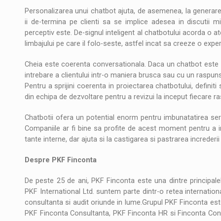
Personalizarea unui chatbot ajuta, de asemenea, la generare
ii de-termina pe clienti sa se implice adesea in discutii m
perceptiv este. De-signul inteligent al chatbotului acorda o at
limbajului pe care il folo-seste, astfel incat sa creeze o exper
Cheia este coerenta conversationala. Daca un chatbot este de
intrebare a clientului intr-o maniera brusca sau cu un raspuns 
Pentru a sprijini coerenta in proiectarea chatbotului, definiti
din echipa de dezvoltare pentru a revizui la inceput fiecare ra
Chatbotii ofera un potential enorm pentru imbunatatirea servic
Companiile ar fi bine sa profite de acest moment pentru a i
tante interne, dar ajuta si la castigarea si pastrarea increderii c
Despre PKF Finconta
De peste 25 de ani, PKF Finconta este una dintre principale
PKF International Ltd. suntem parte dintr-o retea internatio
consultanta si audit oriunde in lume.Grupul PKF Finconta est
PKF Finconta Consultanta, PKF Finconta HR si Finconta Con