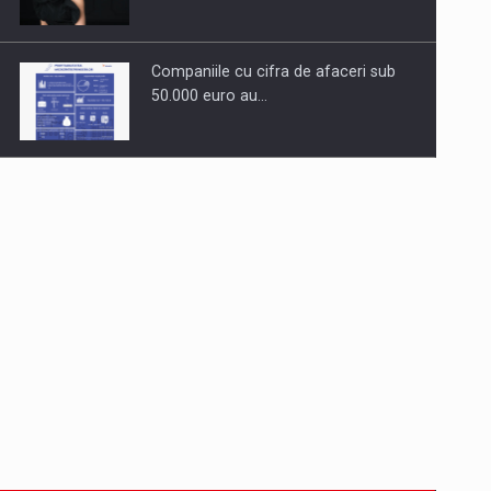
Companiile cu cifra de afaceri sub
50.000 euro au…
Dinu Bumbacea revine in PwC
Romania ca Partener si…
Comunicat de presa: Joburile part-
time reincep sa intre pe…