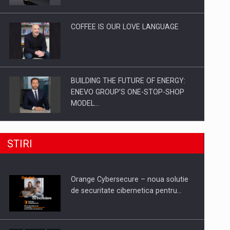
Investitii Digitalizare
COFFEE IS OUR LOVE LANGUAGE
BUILDING THE FUTURE OF ENERGY:
ENEVO GROUP’S ONE-STOP-SHOP
MODEL…
ROOTED IN ROMANIA, BUILT TO
STIRI
DELIVER TECHNOLOGY FOR THE…
Orange Cybersecure – noua solutie
PUTTING ROMANIAN CORPORATE
de securitate cibernetica pentru…
COMPANIES ON THE INTERNATIONAL
BUSINESS SCENE