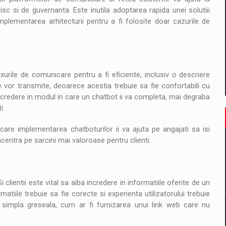
isc si de guvernanta. Este inutila adoptarea rapida unei solutiii
lementarea arhitecturii pentru a fi folosite doar cazurile de
xurile de comunicare pentru a fi eficiente, inclusiv o descriere
e vor transmite, deoarece acestia trebuie sa fie confortabili cu
 incredere in modul in care un chatbot ii va completa, mai degraba
i.
 care implementarea chatboturilor ii va ajuta pe angajati sa isi
centra pe sarcini mai valoroase pentru clienti.
i clientii este vital sa aiba incredere in informatiile oferite de un
tiile trebuie sa fie corecte si experienta utilizatorului trebuie
o simpla greseala, cum ar fi furnizarea unui link web care nu