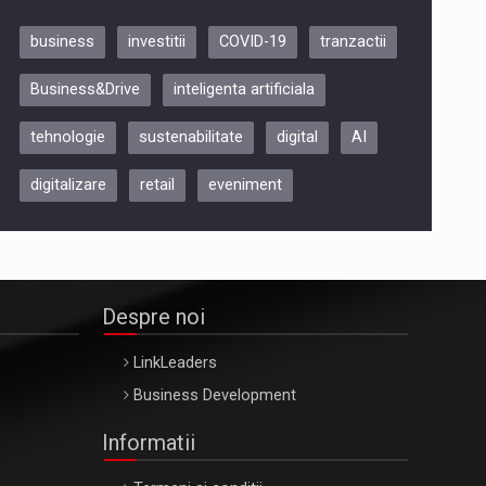
business
investitii
COVID-19
tranzactii
Be Inspired. Make it Happen!,
Business&Drive
inteligenta artificiala
ARTEMIS LETO, ORADEA, 8
Octombrie
tehnologie
sustenabilitate
digital
AI
Oradea – 8 Oct 2026
digitalizare
retail
eveniment
Despre noi
LinkLeaders
Business Development
Informatii