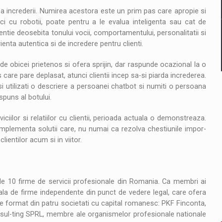
a increderii. Numirea acestora este un prim pas care apropie si
ici cu robotii, poate pentru a le evalua inteligenta sau cat de
entie deosebita tonului vocii, comportamentului, personalitatii si
ienta autentica si de incredere pentru clienti.
 obicei prietenos si ofera sprijin, dar raspunde ocazional la o
care pare deplasat, atunci clientii incep sa-si piarda increderea.
 si utilizati o descriere a persoanei chatbot si numiti o persoana
spuns al botului.
iilor si relatiilor cu clientii, perioada actuala o demonstreaza.
mplementa solutii care, nu numai ca rezolva chestiunile impor-
lientilor acum si in viitor.
le 10 firme de servicii profesionale din Romania. Ca membri ai
nala de firme independente din punct de vedere legal, care ofera
e format din patru societati cu capital romanesc: PKF Finconta,
sul-ting SPRL, membre ale organismelor profesionale nationale