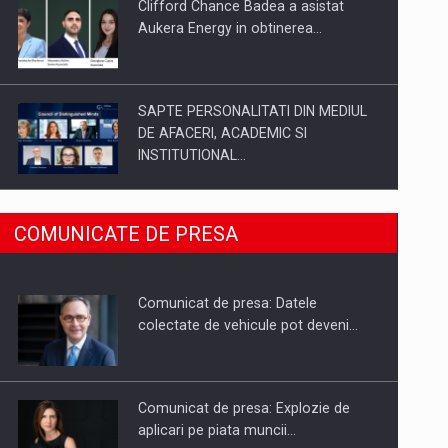
Clifford Chance Badea a asistat
Aukera Energy in obtinerea…
SAPTE PERSONALITATI DIN MEDIUL
DE AFACERI, ACADEMIC SI
INSTITUTIONAL…
SYCLEF isi consolideaza prezenta in
COMUNICATE DE PRESA
Romania printr-o a doua…
Comunicat de presa: Datele
Fondul de investitii BoldMind si
colectate de vehicule pot deveni…
echipa de management a…
Comunicat de presa: Explozie de
aplicari pe piata muncii…