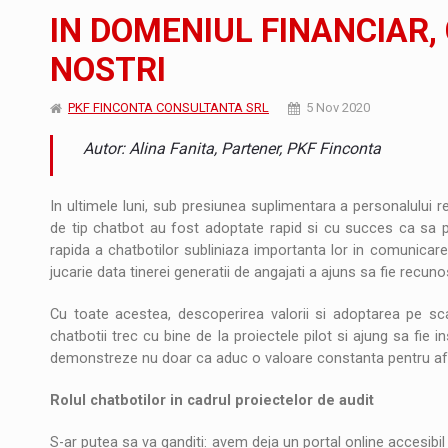
JAECOO 5 SHS-H a ajuns in Romania
STIRI
IN DOMENIUL FINANCIAR, 
Orange Cybersecure – noua solutie de securi
STIRI
NOSTRI
Cum invatam sa spunem nu intr-o cultura c
ARTICOLE
PKF FINCONTA CONSULTANTA SRL
5 Nov 2020
Autor: Alina Fanita, Partener, PKF Finconta
In ultimele luni, sub presiunea suplimentara a personalului 
de tip chatbot au fost adoptate rapid si cu succes ca sa pre
rapida a chatbotilor subliniaza importanta lor in comunicare
jucarie data tinerei generatii de angajati a ajuns sa fie recu
Cu toate acestea, descoperirea valorii si adoptarea pe s
chatbotii trec cu bine de la proiectele pilot si ajung sa fie 
demonstreze nu doar ca aduc o valoare constanta pentru aface
Rolul chatbotilor in cadrul proiectelor de audit
S-ar putea sa va ganditi: avem deja un portal online accesibi