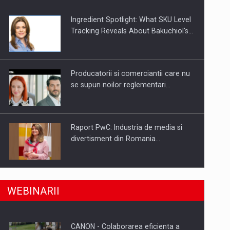
Ingredient Spotlight: What SKU Level
Tracking Reveals About Bakuchiol's…
Producatorii si comerciantii care nu
se supun noilor reglementari…
Raport PwC: Industria de media si
divertisment din Romania…
a, preiau compania intr-o tranzactie de peste 25…
Ce nu stiu Directorii de HR despre
WEBINARII
performanta echipelor…
CANON - Colaborarea eficienta a