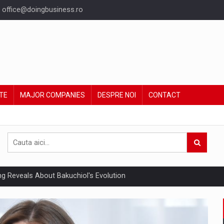
office@doingbusiness.ro
TE
MAJOR COMPANIES
DESPRE NOI
CONTACT
ing Reveals About Bakuchiol's Evolution
un noilor reglementari UE privind ambalajele pot risca retragerea prod
ent din Romania va ajunge la 5,22 miliarde euro in acest an, sustinut