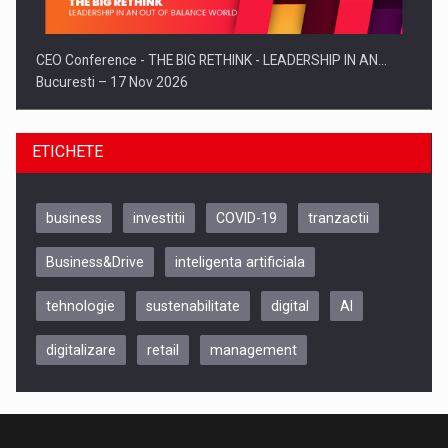
CEO Conference - THE BIG RETHINK - LEADERSHIP IN AN…
Bucuresti – 17 Nov 2026
ETICHETE
business
investitii
COVID-19
tranzactii
Business&Drive
inteligenta artificiala
tehnologie
sustenabilitate
digital
AI
digitalizare
retail
management
Be Inspired. Make it Happen!, CLUJ, 9 Decembrie
Cluj-Napoca – 9 Dec 2026