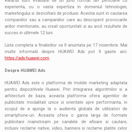
Awards sunt evaluate de un juriu format din persoane cu
experienta, cu o vasta expertiza in domeniul tehnologiei,
marketingului si dezvoltarii de produse. Acestia sunt in cautarea
companiilor sau a campaniilor care au descoperit provocarile
ariilor mentionate, au creat oportunitati si au avut rezultate de
succes in ultimele 12 luni.
Lista completa a finalistilor va fi anuntata pe 17 noiembrie. Mai
multe informatii despre HUAWEI Ads pot fi gasite aici:
https://ads.huawei.com
.
Despre HUAWEI Ads
HUAWEI Ads este o platforma de mobile marketing adaptata
pentru dispozitivele Huawei. Prin integrarea algoritmilor si a
arhitecturii de baza, aceasta platforma ofera agentilor de
publicitate modalitati unice si orientate spre performanta, in
scopul de a ajunge la o audienta globala de utilizatori de
smartphone-uri. Aceasta ofera o gama larga de formate
publicitare mainstream pe canalele de afisare si cautare,
inclusiv reclame native, video, bannere si reclame platite celor