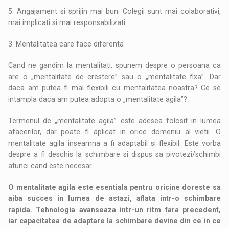
5. Angajament si sprijin mai bun. Colegii sunt mai colaborativi,
mai implicati si mai responsabilizati.
3. Mentalitatea care face diferenta
Cand ne gandim la mentalitati, spunem despre o persoana ca
are o „mentalitate de crestere” sau o „mentalitate fixa”. Dar
daca am putea fi mai flexibili cu mentalitatea noastra? Ce se
intampla daca am putea adopta o „mentalitate agila”?
Termenul de „mentalitate agila” este adesea folosit in lumea
afacerilor, dar poate fi aplicat in orice domeniu al vietii. O
mentalitate agila inseamna a fi adaptabil si flexibil. Este vorba
despre a fi deschis la schimbare si dispus sa pivotezi/schimbi
atunci cand este necesar.
O mentalitate agila este esentiala pentru oricine doreste sa
aiba succes in lumea de astazi, aflata intr-o schimbare
rapida. Tehnologia avanseaza intr-un ritm fara precedent,
iar capacitatea de adaptare la schimbare devine din ce in ce