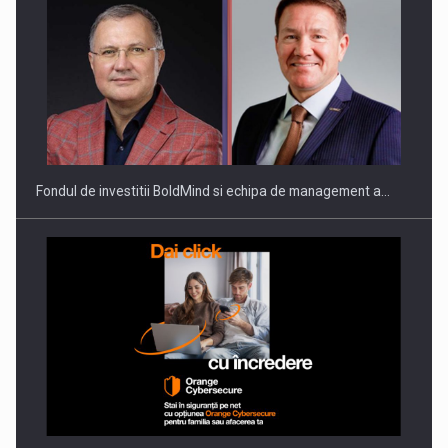
ROOTED IN ROMANIA, BUILT TO DELIVER TECHNOLOGY FOR
THE…
Fondul de investitii BoldMind si echipa de management a…
PUTTING ROMANIAN CORPORATE COMPANIES ON THE
INTERNATIONAL BUSINESS SCENE