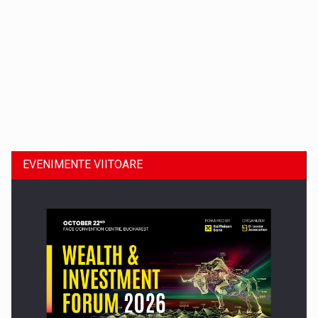
Dinu Bumbacea revine in PwC Romania ca Partener si…
EVENIMENTE VIITOARE
Comunicat de presa: Joburile part-time reincep sa intre pe…