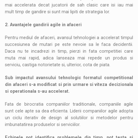
mai accelerata decat jucatorii de sah clasic care isi iau mai
mult timp de gandire si sunt mai lipiti de strategia lor.
2. Avantajele gandirii agile in afaceri
Pentru mediul de afaceri, avansul tehnologiei a accelerat timpul
succesiunea de mutari pe este nevoie sa le faca decidentii.
Daca nu te incadrezi in timp, pierzi in fata competitiei care
muta mai rapid, adica lanseaza mai repede un produs si
serviciu, castiga notorietate si, ulterior, cota de piata.
Sub impactul avansului tehnologic formatul competitional
din afaceri s-a modificat si prin urmare si viteza decizionala
si operationala s-au accelerat.
Fata de birocratia companiilor traditionale, companiile agile
sunt cele apte sa dea eficienta. Liderii companiilor agile adopta
un ciclu iterativ de design al solutiilor si metodelor pentru
imbunatatirea produselor si serviciilor.
Echipele pot identifica problemele din timp, pot testa si