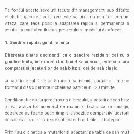
Pe fondul acestei revolutii tacute din management, sub diferite
etichete, gandirea agila reuseste sa aiba un numitor comun:
viteza, care face posibila adaptarea rapida si permanenta a
solutiei la realitatea fluida a proiectului si mediului de afaceri.
1. Gandire rapida, gandire lenta
Diferenta dintre decidentii cu o gandire rapida si cei cu o
gandire lenta, in termenii lui Daniel Kahneman, este similara
comparatiei jucatorilor de sah blitz si cei de sah clasic.
Jucatorii de sah blitz au 5 minute sa inchida partida in timp ce
formatul clasic permite incheierea partidei in 120 minute.
Conditionati de scurgerea rapida a timpului, jucatorii de sah blitz
isi vor activa tot arsenalul de mutari si tactici ca sa castige,
deoarece au foarte putin timp la dispozitie comparativ jucatorii
de sah clasic, care isi reprezinta diferit mutarile si strategiile.
Primii au o cinetica a mutarilor si adaptarii pe tabla de sah mult