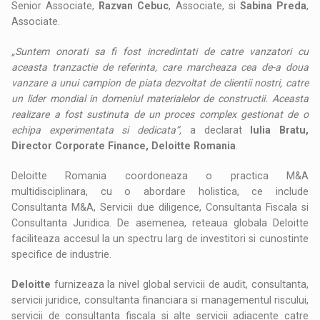
Senior Associate,
Razvan Cebuc
, Associate, si
Sabina Preda
,
Associate.
„Suntem onorati sa fi fost incredintati de catre vanzatori cu
aceasta tranzactie de referinta, care marcheaza cea de-a doua
vanzare a unui campion de piata dezvoltat de clientii nostri, catre
un lider mondial in domeniul materialelor de constructii. Aceasta
realizare a fost sustinuta de un proces complex gestionat de o
echipa experimentata si dedicata”,
a declarat
Iulia Bratu,
Director Corporate Finance, Deloitte Romania
.
Deloitte Romania coordoneaza o practica M&A
multidisciplinara, cu o abordare holistica, ce include
Consultanta M&A, Servicii due diligence, Consultanta Fiscala si
Consultanta Juridica. De asemenea, reteaua globala Deloitte
faciliteaza accesul la un spectru larg de investitori si cunostinte
specifice de industrie.
Deloitte
furnizeaza la nivel global servicii de audit, consultanta,
servicii juridice, consultanta financiara si managementul riscului,
servicii de consultanta fiscala si alte servicii adiacente catre