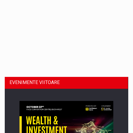
Dinu Bumbacea revine in PwC Romania ca Partener si…
EVENIMENTE VIITOARE