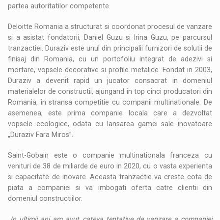
partea autoritatilor competente.
Deloitte Romania a structurat si coordonat procesul de vanzare
si a asistat fondatorii, Daniel Guzu si Irina Guzu, pe parcursul
tranzactiei. Duraziv este unul din principalii furnizori de solutii de
finisaj din Romania, cu un portofoliu integrat de adezivi si
mortare, vopsele decorative si profile metalice. Fondat in 2003,
Duraziv a devenit rapid un jucator consacrat in domeniul
materialelor de constructii, ajungand in top cinci producatori din
Romania, in stransa competitie cu companii multinationale. De
asemenea, este prima companie locala care a dezvoltat
vopsele ecologice, odata cu lansarea gamei sale inovatoare
„Duraziv Fara Miros”.
Saint-Gobain este o companie multinationala franceza cu
venituri de 38 de miliarde de euro in 2020, cu o vasta experienta
si capacitate de inovare. Aceasta tranzactie va creste cota de
piata a companiei si va imbogati oferta catre clientii din
domeniul constructiilor.
„In ultimii ani am avut cateva tentative de vanzare a companiei