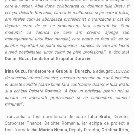
care au esuat. Abia dupa colaborarea cu doamna Iulia Bratu si
echipa Deloitte Romania, carora le multumesc si pe care ii felicit,
am inteles cum se abordeaza profesionist o tranzactie si cat de
departe eram de ce ne propuneam fara suportul lor. Sunt
multumit ca fabrica pe care am creat-o ajunge sub
managementul unui lider mondial, care poate sa faca din ea un
jucator important pe piata europeana, oamenii cu care am lucrat
avand posibilitatea unor culmi pe plan profesional”,
a declarat
Daniel Guzu, fondator al Grupului Duraziv.
Irina Guzu, fondatoare a Grupului Duraziv,
a adaugat:
„Dincolo
de succesul afacerii noastre, aceasta tranzactie nu s-ar fi incheiat
in aceste conditii foarte bune fara contributia doamnei Iulia Bratu
si a echipei Deloitte Romania. A fost un privilegiu pentru noi sa
lucram cu adevarati profesionisti si sa cunoastem oameni
minunati”.
Tranzactia a fost coordonata de catre
Iulia Bratu
, Director
Corporate Finance, Deloitte Romania, iar echipa de proiect a
fost formata din
Marina Nicola
, Deputy Director,
Cr
istina Ifrim
,