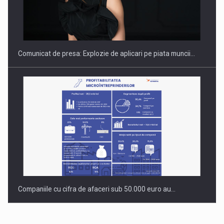
Hard Enduro Piatra Craiului 2026, fueled by benzinariile RO…
Comunicat de presa: Explozie de aplicari pe piata muncii…
Companiile cu cifra de afaceri sub 50.000 euro au…