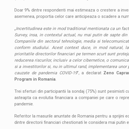
Doar 9% dintre respondenti mai estimeaza o crestere a investit
asemenea, proportia celor care anticipeaza o scadere a numa
„
Incertitudinea este in mod traditional mentionata ca un facto
Survey, insa, in contextul actual, nu mai putin de sapte din 
Companiile din sectorul tehnologie, media si telecomunicatii
conform studiului. Acest context duce, in mod natural, la
prioritatile directorilor financiari pe termen scurt sunt proteja
reducerea riscurilor, inclusiv a celor cibernetice, o comunica
si a investitorilor si, nu in ultimul rand, implementarea unor
cauzate de pandemia COVID-19
”, a declarat
Zeno Caprar
Program in Romania
.
Trei sferturi din participantii la sondaj (75%) sunt pesimisti cu
asteapta ca evolutia financiara a companiei pe care o repr
pandemie.
Referitor la masurile anuntate de Romania pentru a sprijini 
dintre directorii financiari chestionati le considera mai putin