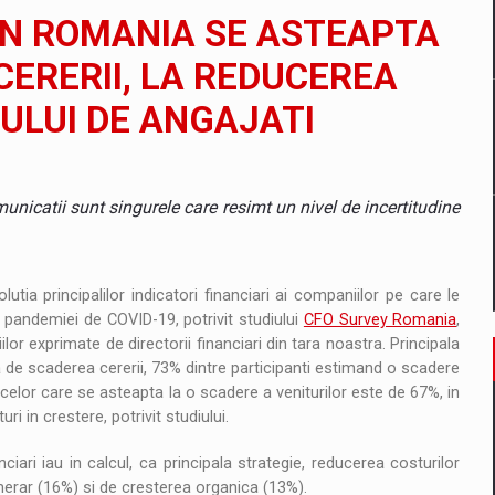
il pentru comanda intr-o gama extinsa de variante atragatoare
DIN ROMANIA SE ASTEAPTA
CERERII, LA REDUCEREA
ULUI DE ANGAJATI
 Demand
unicatii sunt singurele care resimt un nivel de incertitudine
lutia principalilor indicatori financiari ai companiilor pe care le
pandemiei de COVID-19, potrivit studiului
CFO Survey Romania
,
lor exprimate de directorii financiari din tara noastra. Principala
ta de scaderea cererii, 73% dintre participanti estimand o scadere
a celor care se asteapta la o scadere a veniturilor este de 67%, in
uri in crestere, potrivit studiului.
nciari iau in calcul, ca principala strategie, reducerea costurilor
merar (16%) si de cresterea organica (13%).