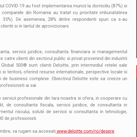
tul COVID-19 au fost implementarea muncii la domiciliu (87%) si
, companiile din Romania au tratat cu prioritate imbunatatirea
te 35%). De asemenea, 28% dintre respondenti spun ca s-au
lientii si in lantul de aprovizionare.
tanta, servicii juridice, consultanta financiara si managementul
te catre clienti din sectorul public si privat provenind din industrii
Global 500® sunt clienti Deloitte, prin intermediul retelei sale
 teritorii, oferind resurse internationale, perspective locale si
ri de business complexe. Obiectivul Deloitte este sa creeze un
rofesionisti ai sai.
servicii profesionale din tara noastra si ofera, in cooperare cu
t, de consultanta fiscala, servicii juridice, de consultanta in
tul riscului, solutii de servicii si consultanta in tehnologie,
00 de profesionisti.
embre, va rugam sa accesati
www.deloitte.com/ro/despre
.