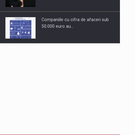
Companiile cu cifra de afaceri sub
50.000 euro au…
Dinu Bumbacea revine in PwC
Romania ca Partener si…
Comunicat de presa: Joburile part-
time reincep sa intre pe…