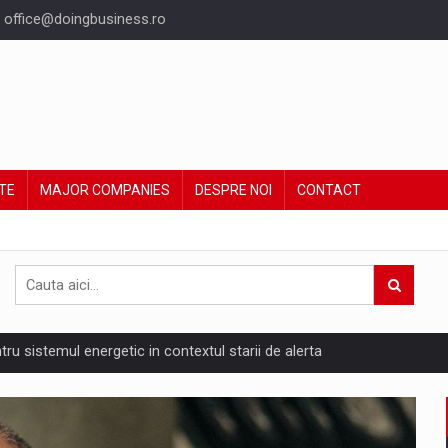
office@doingbusiness.ro
TE
MAJOR COMPANIES
DESPRE NOI
CONTACT
ntru sistemul energetic in contextul starii de alerta
are pedepseste granitele?
ing Reveals About Bakuchiol's Evolution