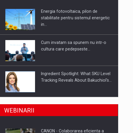
Energia fotovoltaica, pilon de
uselor din piata
stabilitate pentru sistemul energetic
in…
Cum invatam sa spunem nu intr-o
cultura care pedepseste…
Ingredient Spotlight: What SKU Level
Tracking Reveals About Bakuchiol's…
Producatorii si comerciantii care nu
a, preiau compania intr-o tranzactie de peste 25…
WEBINARII
se supun noilor reglementari…
CANON - Colaborarea eficienta a