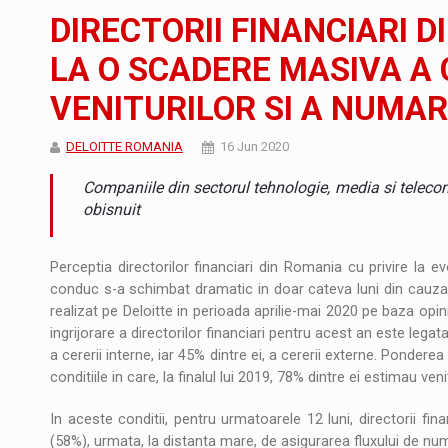
Noul Mercedes-Benz VLE este acum disponib
STIRI
DIRECTORII FINANCIARI 
JAECOO 5 SHS-H a ajuns in Romania
STIRI
LA O SCADERE MASIVA A 
VENITURILOR SI A NUMAR
Proteinmaxxing and the Future of Protein
ARTICOLE
DELOITTE ROMANIA
16 Jun 2020
Companiile din sectorul tehnologie, media si telecom
obisnuit
Perceptia directorilor financiari din Romania cu privire la evo
conduc s-a schimbat dramatic in doar cateva luni din cauza 
realizat pe Deloitte in perioada aprilie-mai 2020 pe baza opinii
ingrijorare a directorilor financiari pentru acest an este lega
a cererii interne, iar 45% dintre ei, a cererii externe. Pondere
conditiile in care, la finalul lui 2019, 78% dintre ei estimau venit
In aceste conditii, pentru urmatoarele 12 luni, directorii fina
(58%), urmata, la distanta mare, de asigurarea fluxului de nu