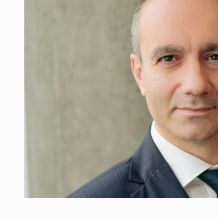
Producatorii si comerciantii care nu se sup
ARTICOLE
LEADERSHIP IN MISCARE
INTERVIURI
CU BATERIILE PERMANENT INCARCATE
INTERVIURI
PUTTING ROMANIAN CORPORATE COMPANI
INTERVIURI
OUR EDGE WILL COME FROM BEING THE M
INTERVIURI
COFFEE IS OUR LOVE LANGUAGE
INTERVIURI
Hard Enduro Piatra Craiului 2026, fueled by
STIRI
Fondul de investitii BoldMind si echipa de 
STIRI
RANGE ROVER DEZVALUIE AL CINCILEA ME
STIRI