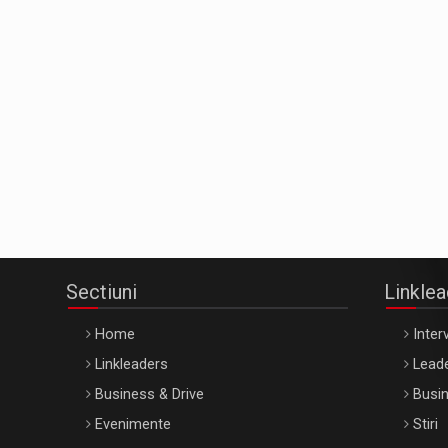
Sectiuni
Linkle
Home
Interv
Linkleaders
Leade
Business & Drive
Busin
Evenimente
Stiri