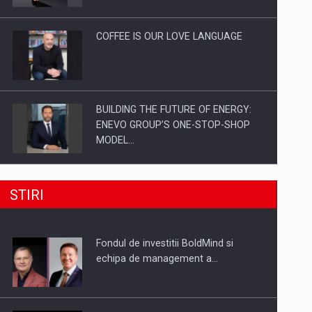
Investitii Digitalizare
COFFEE IS OUR LOVE LANGUAGE
BUILDING THE FUTURE OF ENERGY:
ENEVO GROUP’S ONE-STOP-SHOP
MODEL…
ROOTED IN ROMANIA, BUILT TO
STIRI
DELIVER TECHNOLOGY FOR THE…
Fondul de investitii BoldMind si
PUTTING ROMANIAN CORPORATE
echipa de management a…
COMPANIES ON THE INTERNATIONAL
BUSINESS SCENE