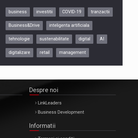
business
investitii
COVID-19
tranzactii
Be Inspired. Make it Happen!,
Business&Drive
inteligenta artificiala
ARTEMIS LETO, ORADEA, 8
Octombrie
tehnologie
sustenabilitate
digital
AI
Oradea – 8 Oct 2026
digitalizare
retail
management
Despre noi
LinkLeaders
Business Development
Informatii