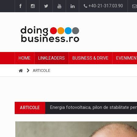
+40-21-317.03.90
HOME
LINKLEADERS
BUSINESS & DRIVE
EVENIMEN
ARTICOLE
Energia fotovoltaica, pilon de stabilitate pe
ARTICOLE
Cum invatam sa spunem nu intr-o cultura c
ARTICOLE
Ingredient Spotlight: What SKU Level Track
ARTICOLE