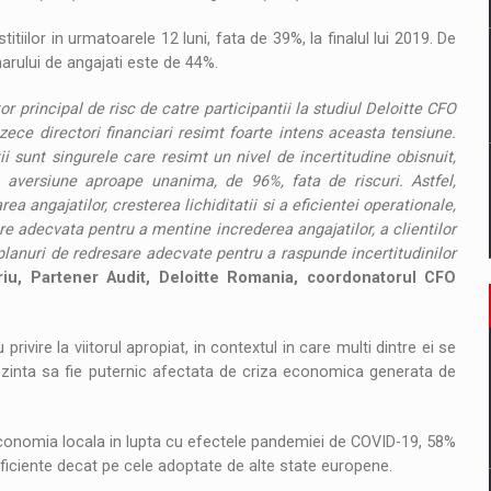
iilor in urmatoarele 12 luni, fata de 39%, la finalul lui 2019. De
rului de angajati este de 44%.
r principal de risc de catre participantii la studiul Deloitte CFO
zece directori financiari resimt foarte intens aceasta tensiune.
 sunt singurele care resimt un nivel de incertitudine obisnuit,
 aversiune aproape unanima, de 96%, fata de riscuri. Astfel,
rea angajatilor, cresterea lichiditatii si a eficientei operationale,
re adecvata pentru a mentine increderea angajatilor, a clientilor
 planuri de redresare adecvate pentru a raspunde incertitudinilor
iu, Partener Audit, Deloitte Romania, coordonatorul CFO
 privire la viitorul apropiat, in contextul in care multi dintre ei se
ezinta sa fie puternic afectata de criza economica generata de
economia locala in lupta cu efectele pandemiei de COVID-19, 58%
 eficiente decat pe cele adoptate de alte state europene.