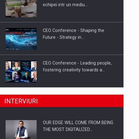
Proteinmaxxing and the Future of
echipei intr un mediu…
Protein Demand
CEO Conference - Shaping the
Future - Strategy in…
CEO Conference - Leading people,
fostering creativity towards a…
CEO Conference - Shaping The
INTERVIURI
Future - Technology and…
OUR EDGE WILL COME FROM BEING
Webinar - Business Evolution-
THE MOST DIGITALIZED…
RETHINK STRATEGY-Finantare