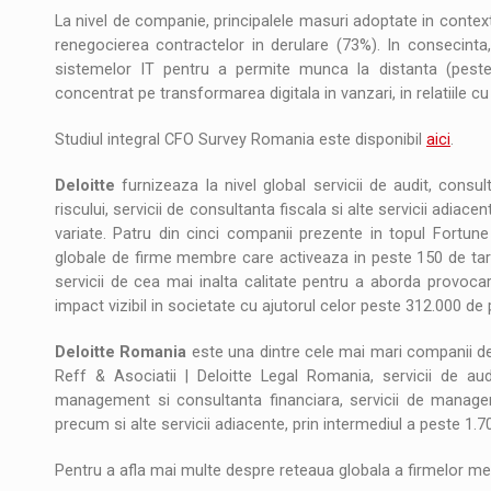
La nivel de companie, principalele masuri adoptate in contex
renegocierea contractelor in derulare (73%). In consecinta
sistemelor IT pentru a permite munca la distanta (pes
concentrat pe transformarea digitala in vanzari, in relatiile cu c
Studiul integral CFO Survey Romania este disponibil
aici
.
Deloitte
furnizeaza la nivel global servicii de audit, consul
riscului, servicii de consultanta fiscala si alte servicii adiacen
variate. Patru din cinci companii prezente in topul Fortune 
globale de firme membre care activeaza in peste 150 de tari si
servicii de cea mai inalta calitate pentru a aborda provoca
impact vizibil in societate cu ajutorul celor peste 312.000 de p
Deloitte Romania
este una dintre cele mai mari companii de 
Reff & Asociatii | Deloitte Legal Romania, servicii de audi
management si consultanta financiara, servicii de managemen
precum si alte servicii adiacente, prin intermediul a peste 1.7
Pentru a afla mai multe despre reteaua globala a firmelor m