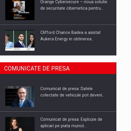
Orange Cybersecure – noua solutie
de securitate cibernetica pentru…
Clifford Chance Badea a asistat
Aukera Energy in obtinerea…
SAPTE PERSONALITATI DIN MEDIUL
COMUNICATE DE PRESA
DE AFACERI, ACADEMIC SI
INSTITUTIONAL…
Comunicat de presa: Datele
Hard Enduro Piatra Craiului 2026,
colectate de vehicule pot deveni…
fueled by benzinariile RO…
Comunicat de presa: Explozie de
aplicari pe piata muncii…