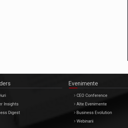
aders
Evenimente
iuri
CEO Conference
r Insights
Alte Evenimente
ess Digest
Business Evolution
Webinarii