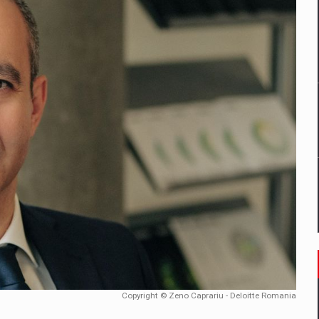
un noilor reglementari UE privind ambalajele pot risca retragerea prod
ES ON THE INTERNATIONAL BUSINESS SCENE
OST DIGITALIZED WHOLESALER IN ROMANIA
 benzinariile RO concept OSCAR – peste 500 de participanti
management a Pall-Ex, liderul pietei de transport paletizat din Romani
MBRU AL FAMILIEI: RANGE ROVER GT
Copyright © Zeno Caprariu - Deloitte Romania