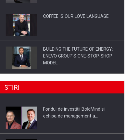
Investitii Digitalizare
COFFEE IS OUR LOVE LANGUAGE
BUILDING THE FUTURE OF ENERGY:
ENEVO GROUP’S ONE-STOP-SHOP
MODEL…
ROOTED IN ROMANIA, BUILT TO
STIRI
DELIVER TECHNOLOGY FOR THE…
Fondul de investitii BoldMind si
PUTTING ROMANIAN CORPORATE
echipa de management a…
COMPANIES ON THE INTERNATIONAL
BUSINESS SCENE