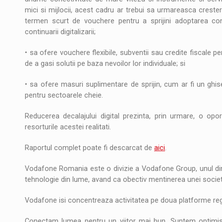
mici si mijlocii, acest cadru ar trebui sa urmareasca crest
termen scurt de vouchere pentru a sprijini adoptarea cone
continuarii digitalizarii;
• sa ofere vouchere flexibile, subventii sau credite fiscale pen
de a gasi solutii pe baza nevoilor lor individuale; si
• sa ofere masuri suplimentare de sprijin, cum ar fi un ghise
pentru sectoarele cheie.
Reducerea decalajului digital prezinta, prin urmare, o opo
resorturile acestei realitati.
Raportul complet poate fi descarcat de
aici
.
Vodafone Romania este o divizie a Vodafone Group, unul dintr
tehnologie din lume, avand ca obectiv mentinerea unei societat
Vodafone isi concentreaza activitatea pe doua platforme regi
Conectam lumea pentru un viitor mai bun. Suntem optimisti