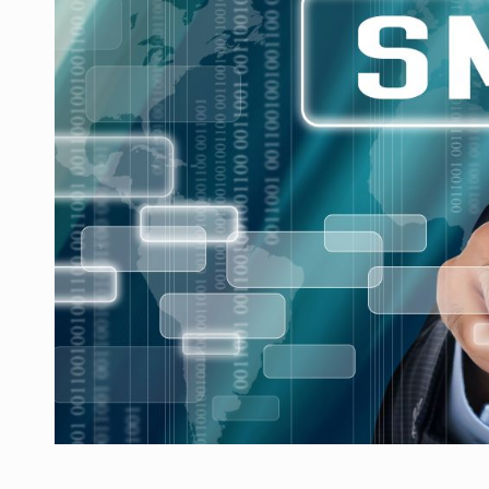
Producatorii si comerciantii care nu se sup
ARTICOLE
LEADERSHIP IN MISCARE
INTERVIURI
CU BATERIILE PERMANENT INCARCATE
INTERVIURI
PUTTING ROMANIAN CORPORATE COMPANI
INTERVIURI
OUR EDGE WILL COME FROM BEING THE M
INTERVIURI
COFFEE IS OUR LOVE LANGUAGE
INTERVIURI
Hard Enduro Piatra Craiului 2026, fueled by
STIRI
Fondul de investitii BoldMind si echipa de 
STIRI
RANGE ROVER DEZVALUIE AL CINCILEA ME
STIRI