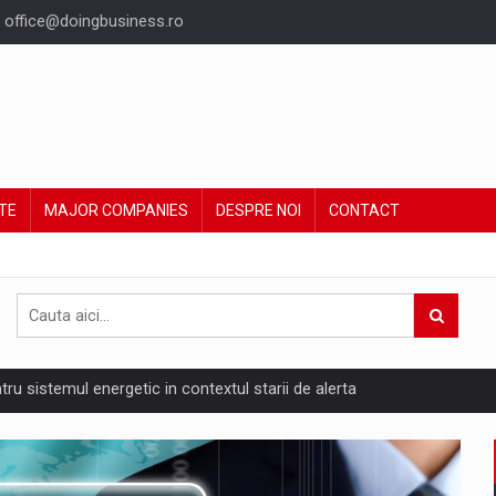
office@doingbusiness.ro
TE
MAJOR COMPANIES
DESPRE NOI
CONTACT
ntru sistemul energetic in contextul starii de alerta
are pedepseste granitele?
ing Reveals About Bakuchiol's Evolution