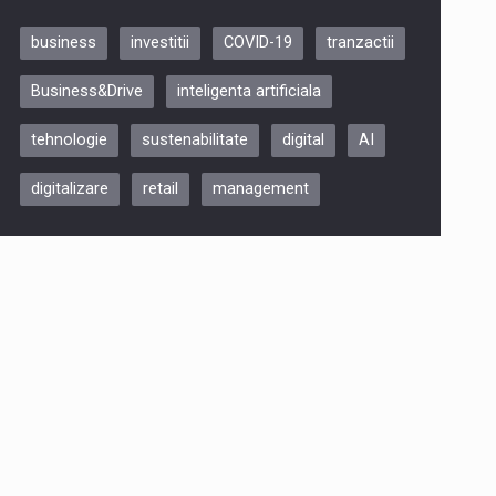
business
investitii
COVID-19
tranzactii
Be Inspired. Make it Happen!,
Business&Drive
inteligenta artificiala
ARTEMIS LETO, ORADEA, 8
Octombrie
tehnologie
sustenabilitate
digital
AI
Oradea – 8 Oct 2026
digitalizare
retail
management