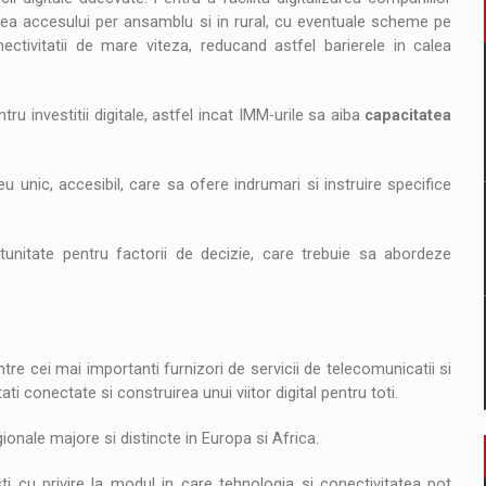
erea accesului per ansamblu si in rural, cu eventuale scheme pe
ctivitatii de mare viteza, reducand astfel barierele in calea
tru investitii digitale, astfel incat IMM-urile sa aiba
capacitatea
u unic, accesibil, care sa ofere indrumari si instruire specifice
rtunitate pentru factorii de decizie, care trebuie sa abordeze
e cei mai importanti furnizori de servicii de telecomunicatii si
i conectate si construirea unui viitor digital pentru toti.
onale majore si distincte in Europa si Africa.
 cu privire la modul in care tehnologia si conectivitatea pot