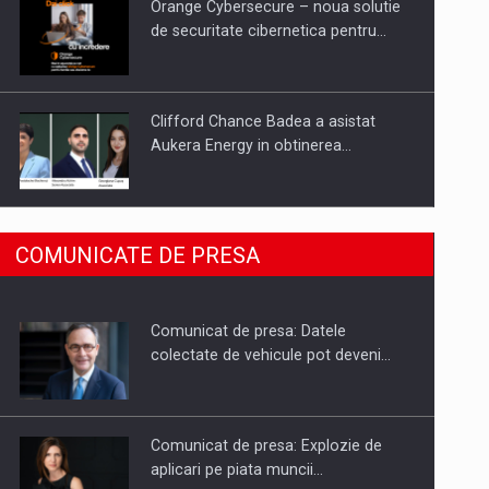
Orange Cybersecure – noua solutie
de securitate cibernetica pentru…
Clifford Chance Badea a asistat
Aukera Energy in obtinerea…
SAPTE PERSONALITATI DIN MEDIUL
COMUNICATE DE PRESA
DE AFACERI, ACADEMIC SI
INSTITUTIONAL…
Comunicat de presa: Datele
Hard Enduro Piatra Craiului 2026,
colectate de vehicule pot deveni…
fueled by benzinariile RO…
Comunicat de presa: Explozie de
aplicari pe piata muncii…