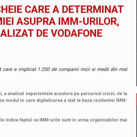
il pentru comanda intr-o gama extinsa de variante atragatoare
CHEIE CARE A DETERMINAT
IEI ASUPRA IMM-URILOR,
EALIZAT DE VODAFONE
 Demand
t care a implicat 1.200 de companii mici si medii din mai
ii, a analizat experientele acestora pe parcursul crizei, de la
a modul in care digitalizarea a stat la baza rezilientei IMM-
tele indica faptul ca IMM-urile sunt in urma organizatiilor mai