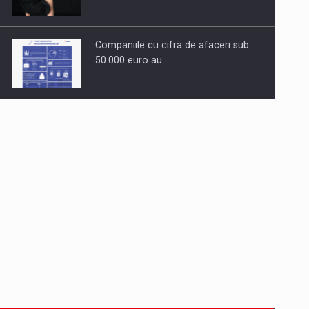
Companiile cu cifra de afaceri sub
50.000 euro au…
Dinu Bumbacea revine in PwC
Romania ca Partener si…
Comunicat de presa: Joburile part-
time reincep sa intre pe…