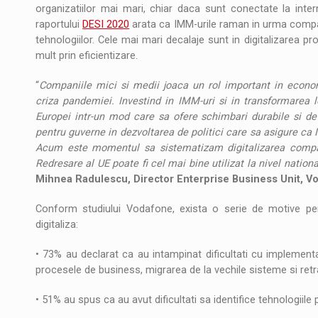
organizatiilor mai mari, chiar daca sunt conectate la interne
raportului
DESI 2020
arata ca IMM-urile raman in urma compan
tehnologiilor. Cele mai mari decalaje sunt in digitalizarea p
mult prin eficientizare.
“
Companiile mici si medii joaca un rol important in econom
criza pandemiei. Investind in IMM-uri si in transformare
Europei intr-un mod care sa ofere schimbari durabile si de
pentru guverne in dezvoltarea de politici care sa asigure ca
Acum este momentul sa sistematizam digitalizarea compan
Redresare al UE poate fi cel mai bine utilizat la nivel nationa
Mihnea Radulescu, Director Enterprise Business Unit, 
Conform studiului Vodafone, exista o serie de motive pent
digitaliza:
• 73% au declarat ca au intampinat dificultati cu implementar
procesele de business, migrarea de la vechile sisteme si retr
• 51% au spus ca au avut dificultati sa identifice tehnologiile p