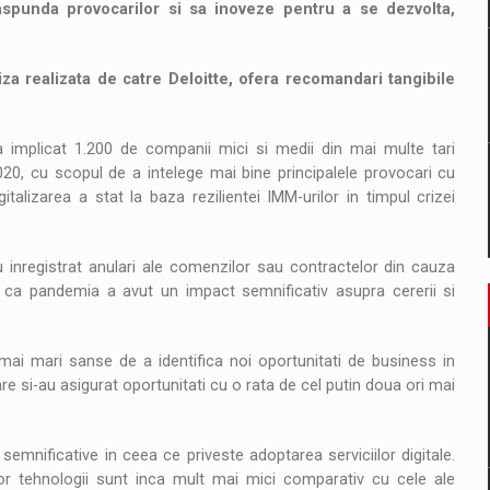
raspunda provocarilor si sa inoveze pentru a se dezvolta,
za realizata de catre Deloitte, ofera recomandari tangibile
 implicat 1.200 de companii mici si medii din mai multe tari
020, cu scopul de a intelege mai bine principalele provocari cu
alizarea a stat la baza rezilientei IMM-urilor in timpul crizei
 inregistrat anulari ale comenzilor sau contractelor din cauza
l ca pandemia a avut un impact semnificativ asupra cererii si
 mai mari sanse de a identifica noi oportunitati de business in
re si-au asigurat oportunitati cu o rata de cel putin doua ori mai
emnificative in ceea ce priveste adoptarea serviciilor digitale.
or tehnologii sunt inca mult mai mici comparativ cu cele ale