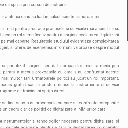
 de sprijin prin cursuri de instruire;
bariera atunci cand au luat in calcul aceste transformari.
i mult pentru a-si face produsele si serviciile mai accesibile si,
uca un rol semnificativ pentru a sprijini accelerarea digitalizarii
e pe mai departe. Rezultatele studiului evidentiaza complexitatea
terogen, si ofera, de asemenea, informatii valoroase despre modul
au prioritizat sprijinul acordat companiilor mici si medii prin
t, pentru a atenua provocarile cu care s-au confruntat aceste
 mai multor tari. Urmatoarele politici au jucat un rol important,
 acces gratuit sau la costuri reduse la instrumente si servicii
rograme de training si sprijin direct.
ie sa tina seama de provocarile cu care se confrunta companiile
e un cadru clar de politici de digitalizare a IMM-urilor care:
ea
instrumentelor si tehnologiilor necesare pentru digitalizare, si
i digitale adecvate. Pentru a facilita digitalizarea companiilor