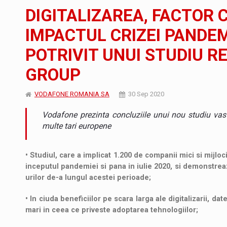
Noul Mercedes-Benz VLE este acum disponib
STIRI
DIGITALIZAREA, FACTOR 
JAECOO 5 SHS-H a ajuns in Romania
STIRI
IMPACTUL CRIZEI PANDEM
POTRIVIT UNUI STUDIU R
Proteinmaxxing and the Future of Protein
ARTICOLE
GROUP
VODAFONE ROMANIA SA
30 Sep 2020
Vodafone prezinta concluziile unui nou studiu vas
multe tari europene
• Studiul, care a implicat 1.200 de companii mici si mijloc
inceputul pandemiei si pana in iulie 2020, si demonstreaz
urilor de-a lungul acestei perioade;
• In ciuda beneficiilor pe scara larga ale digitalizarii, da
mari in ceea ce priveste adoptarea tehnologiilor;