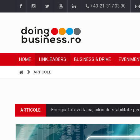
+40-21-317.03.90
HOME
LINKLEADERS
BUSINESS & DRIVE
EVENIMEN
ARTICOLE
Energia fotovoltaica, pilon de stabilitate pe
ARTICOLE
Cum invatam sa spunem nu intr-o cultura c
ARTICOLE
Ingredient Spotlight: What SKU Level Track
ARTICOLE