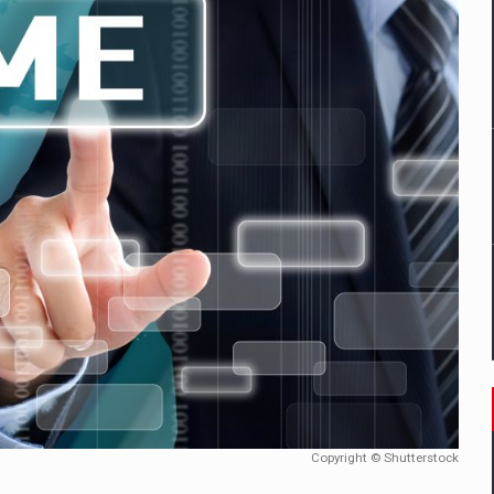
un noilor reglementari UE privind ambalajele pot risca retragerea prod
ES ON THE INTERNATIONAL BUSINESS SCENE
OST DIGITALIZED WHOLESALER IN ROMANIA
 benzinariile RO concept OSCAR – peste 500 de participanti
management a Pall-Ex, liderul pietei de transport paletizat din Romani
MBRU AL FAMILIEI: RANGE ROVER GT
Copyright © Shutterstock