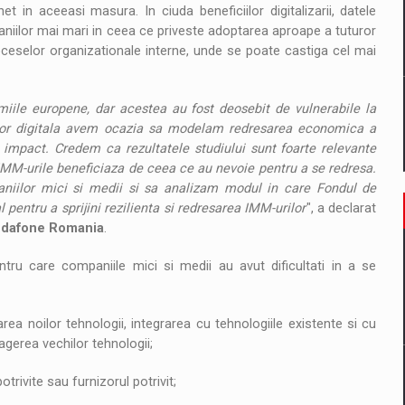
t in aceeasi masura. In ciuda beneficiilor digitalizarii, datele
iilor mai mari in ceea ce priveste adoptarea aproape a tuturor
roceselor organizationale interne, unde se poate castiga cel mai
iile europene, dar acestea au fost deosebit de vulnerabile la
a lor digitala avem ocazia sa modelam redresarea economica a
 impact. Credem ca rezultatele studiului sunt foarte relevante
 IMM-urile beneficiaza de ceea ce au nevoie pentru a se redresa.
iilor mici si medii si sa analizam modul in care Fondul de
l pentru a sprijini rezilienta si redresarea IMM-urilor
", a declarat
Vodafone Romania
.
ru care companiile mici si medii au avut dificultati in a se
ea noilor tehnologii, integrarea cu tehnologiile existente si cu
agerea vechilor tehnologii;
otrivite sau furnizorul potrivit;