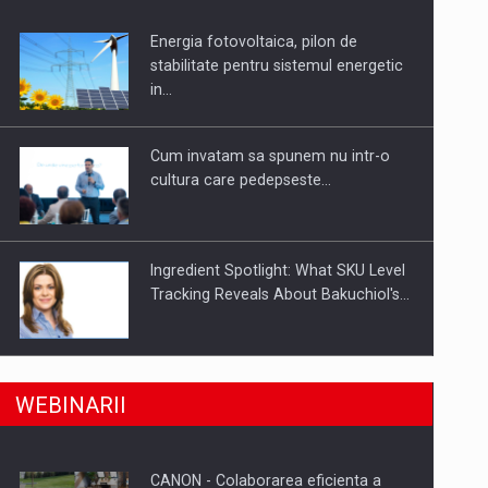
Energia fotovoltaica, pilon de
uselor din piata
stabilitate pentru sistemul energetic
in…
Cum invatam sa spunem nu intr-o
cultura care pedepseste…
Ingredient Spotlight: What SKU Level
Tracking Reveals About Bakuchiol's…
Producatorii si comerciantii care nu
a, preiau compania intr-o tranzactie de peste 25…
WEBINARII
se supun noilor reglementari…
CANON - Colaborarea eficienta a