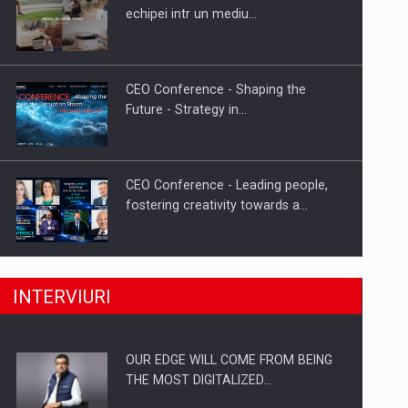
Proteinmaxxing and the Future of
echipei intr un mediu…
Protein Demand
CEO Conference - Shaping the
Future - Strategy in…
CEO Conference - Leading people,
fostering creativity towards a…
CEO Conference - Shaping The
INTERVIURI
Future - Technology and…
OUR EDGE WILL COME FROM BEING
Webinar - Business Evolution-
THE MOST DIGITALIZED…
RETHINK STRATEGY-Finantare