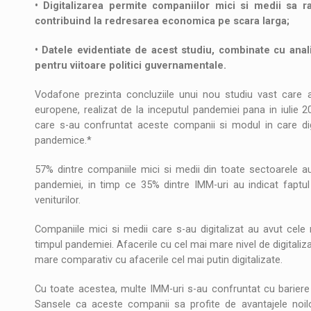
• Digitalizarea permite companiilor mici si medii sa 
contribuind la redresarea economica pe scara larga;
• Datele evidentiate de acest studiu, combinate cu anali
pentru viitoare politici guvernamentale.
Vodafone prezinta concluziile unui nou studiu vast care a
europene, realizat de la inceputul pandemiei pana in iulie 2
care s-au confruntat aceste companii si modul in care digit
pandemice.*
57% dintre companiile mici si medii din toate sectoarele au
pandemiei, in timp ce 35% dintre IMM-uri au indicat faptu
veniturilor.
Companiile mici si medii care s-au digitalizat au avut cele
timpul pandemiei. Afacerile cu cel mai mare nivel de digitaliza
mare comparativ cu afacerile cel mai putin digitalizate.
Cu toate acestea, multe IMM-uri s-au confruntat cu bariere s
Sansele ca aceste companii sa profite de avantajele noil