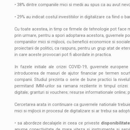
• 38% dintre companiile mici si medii au spus ca au avut nevoie
• 29% au indicat costul investitiilor in digitalizare ca fiind o 
Cu toate acestea, in timp ce firmele de tehnologie pot face ma
prin urmare, pentru a spori adoptarea acestora, guvernele pot j
companiilor mici si mijlocii, cu beneficii economice si social
proiectarii de politici, ca raspuns, pentru un grup atat de e
in care aceste provocari pot fi abordate in practica.
In fazele initiale ale crizei COVID-19, guvernele europene 
introducerea de masuri de ajutor financiar pe termen scur
companii. Studiul prezinta o serie de bune practici la nivelul
permitand IMM-urilor sa ramana reziliente in timpul crizei:
digitale; granturi si vouchere; resurse informationale online; p
Cercetarea arata in continuare ca guvernele nationale trebu
mici si mijlocii in procesul de digitalizare si ar trebui sa adopt
• sa abordeze decalajele in ceea ce priveste
disponibilitat
anume conectivitate de mare viteza si instrumente si servici