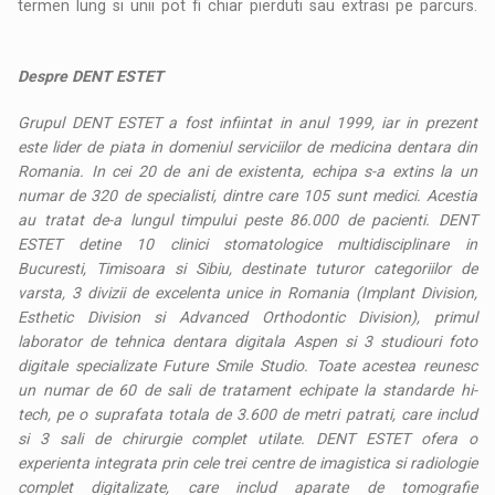
termen lung si unii pot fi chiar pierduti sau extrasi pe parcurs.
Despre DENT ESTET
Grupul DENT ESTET a fost infiintat in anul 1999, iar in prezent
este lider de piata in domeniul serviciilor de medicina dentara din
Romania.
In cei 20 de ani de existenta, echipa s-a extins la un
numar de 320 de specialisti, dintre care 105 sunt medici. Acestia
au tratat de-a lungul timpului peste 86.000 de pacienti. DENT
ESTET detine 10 clinici stomatologice multidisciplinare in
Bucuresti, Timisoara si Sibiu, destinate tuturor categoriilor de
varsta, 3 divizii de excelenta unice in Romania (Implant Division,
Esthetic Division si Advanced Orthodontic Division), primul
laborator de tehnica dentara digitala Aspen si 3 studiouri foto
digitale specializate Future Smile Studio. Toate acestea reunesc
un numar de 60 de sali de tratament echipate la standarde hi-
tech, pe o suprafata totala de 3.600 de metri patrati, care includ
si 3 sali de chirurgie complet utilate. DENT ESTET ofera o
experienta integrata prin cele trei centre de imagistica si radiologie
complet digitalizate, care includ aparate de tomografie