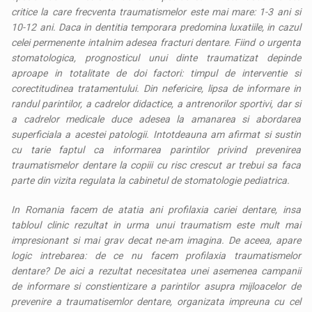
critice la care frecventa traumatismelor este mai mare: 1-3 ani si
10-12 ani. Daca in dentitia temporara predomina luxatiile, in cazul
celei permenente intalnim adesea fracturi dentare. Fiind o urgenta
stomatologica, prognosticul unui dinte traumatizat depinde
aproape in totalitate de doi factori: timpul de interventie si
corectitudinea tratamentului. Din nefericire, lipsa de informare in
randul parintilor, a cadrelor didactice, a antrenorilor sportivi, dar si
a cadrelor medicale duce adesea la amanarea si abordarea
superficiala a acestei patologii. Intotdeauna am afirmat si sustin
cu tarie faptul ca informarea parintilor privind prevenirea
traumatismelor dentare la copiii cu risc crescut ar trebui sa faca
parte din vizita regulata la cabinetul de stomatologie pediatrica.
In Romania facem de atatia ani profilaxia cariei dentare, insa
tabloul clinic rezultat in urma unui traumatism este mult mai
impresionant si mai grav decat ne-am imagina. De aceea, apare
logic intrebarea:
de ce
nu facem profilaxia traumatismelor
dentare? De aici a rezultat necesitatea unei asemenea campanii
de informare si constientizare a parintilor asupra mijloacelor de
prevenire a traumatisemlor dentare, organizata impreuna cu cel