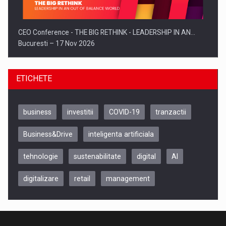
CEO Conference - THE BIG RETHINK - LEADERSHIP IN AN…
Bucuresti – 17 Nov 2026
ETICHETE
business
investitii
COVID-19
tranzactii
Business&Drive
inteligenta artificiala
tehnologie
sustenabilitate
digital
AI
digitalizare
retail
management
Be Inspired. Make it Happen!, CLUJ, 9 Decembrie
Cluj-Napoca – 9 Dec 2026