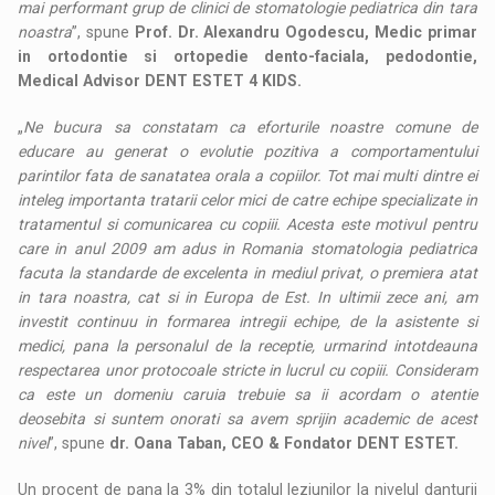
mai performant grup de clinici de stomatologie pediatrica din tara
noastra
”, spune
Prof. Dr. Alexandru Ogodescu, Medic primar
in ortodontie si ortopedie dento-faciala, pedodontie,
Medical Advisor DENT ESTET 4 KIDS.
„
Ne bucura sa constatam ca eforturile noastre comune de
educare au generat o evolutie pozitiva a comportamentului
parintilor fata de sanatatea orala a copiilor. Tot mai multi dintre ei
inteleg importanta tratarii celor mici de catre echipe specializate in
tratamentul si comunicarea cu copiii. Acesta este motivul pentru
care in anul 2009 am adus in Romania stomatologia pediatrica
facuta la standarde de excelenta in mediul privat, o premiera atat
in tara noastra, cat si in Europa de Est. In ultimii zece ani, am
investit continuu in formarea intregii echipe, de la asistente si
medici, pana la personalul de la receptie, urmarind intotdeauna
respectarea unor protocoale stricte in lucrul cu copiii. Consideram
ca este un domeniu caruia trebuie sa ii acordam o atentie
deosebita si suntem onorati sa avem sprijin academic de acest
nivel
”, spune
dr. Oana Taban, CEO & Fondator DENT ESTET.
Un procent de pana la 3% din totalul leziunilor la nivelul danturii