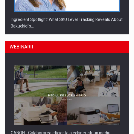
Ingredient Spotlight: What SKU Level Tracking Reveals About
Bakuchiol's…
WEBINARII
Producatorii si comerciantii care nu se supun noilor
reglementari…
CANON - Colaborarea eficienta a echipei intr un mediu…