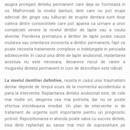
asupra protejarii dintelui permanent care deja se formeaza in
os. Malformatii la nivelul danturii, dinti care nu pot erupe
adecvat din gingie sau tulburari de eruptie dentara sunt doar
cateva dintre consecintele care pot aparea ca urmare a unor
complicatii severe la nivelul dintilor de lapte sau a osului
alveolar. Pierderea prematura a dintilor de lapte poate cauza
mutarea sau orientarea incorecta a dintilor permanenti, fapt ce
poate necesita tratamente complexe si indelungate in perioada
adolescentei. In cazul unui dinte de lapte avulsionat, replantarea
acestuia nu este necesara, deoarece riscul de ranire a
mugurelui dintelui permanent in curs de dezvoltare este ridicat.
La nivelul dentitiei definitive,
reusita in cazul unui traumatism
dentar depinde de timpul scurs de la momentul accidentului si
pana la interventie. Replantarea dintelui avulsionat este, de cele
mai multe ori, alegerea cea mai potrivita, dar nu se poate
efectua intotdeauna imediat. Un plan de interventie si de
tratament de urgenta sunt importante pentru un prognostic
potrivit. Repozitionarea in alveola poate salva cu succes dintele,
insa dintii replantati au sanse mai mici de supravietuire pe