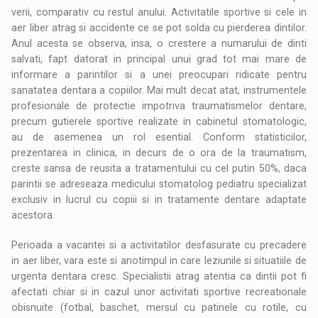
verii, comparativ cu restul anului. Activitatile sportive si cele in
aer liber atrag si accidente ce se pot solda cu pierderea dintilor.
Anul acesta se observa, insa, o crestere a numarului de dinti
salvati, fapt datorat in principal unui grad tot mai mare de
informare a parintilor si a unei preocupari ridicate pentru
sanatatea dentara a copiilor. Mai mult decat atat, instrumentele
profesionale de protectie impotriva traumatismelor dentare,
precum gutierele sportive realizate in cabinetul stomatologic,
au de asemenea un rol esential. Conform statisticilor,
prezentarea in clinica, in decurs de o ora de la traumatism,
creste sansa de reusita a tratamentului cu cel putin 50%, daca
parintii se adreseaza medicului stomatolog pediatru specializat
exclusiv in lucrul cu copiii si in tratamente dentare adaptate
acestora.
Perioada a vacantei si a activitatilor desfasurate cu precadere
in aer liber, vara este si anotimpul in care leziunile si situatiile de
urgenta dentara cresc. Specialistii atrag atentia ca dintii pot fi
afectati chiar si in cazul unor activitati sportive recreationale
obisnuite (fotbal, baschet, mersul cu patinele cu rotile, cu