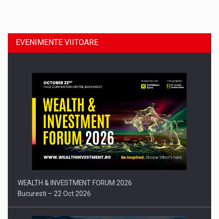
Dinu Bumbacea revine in PwC Romania ca Partener si…
EVENIMENTE VIITOARE
Comunicat de presa: Joburile part-time reincep sa intre pe…
WEALTH & INVESTMENT FORUM 2026
Bucuresti – 22 Oct 2026