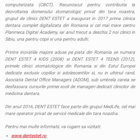
computerizata (CBCT). Recunoscut pentru contributia la
dezvoltarea domeniului stomatologic privat din tara noastra,
grupul de clinici DENT ESTET a inaugurat in 2017 prima clinica
dentara complet digitalizata din Romania si cel mai mare centru
Planmeca Digital Academy, iar anul trecut a deschis 2 noi clinici in
Sibiu, una pentru copii si una pentru adulti.
Printre inovatiile majore aduse pe piata din Romania se numara
DENT ESTET 4 KIDS (2008) si DENT ESTET 4 TEENS (2012),
primele clinici stomatologice din Romania si din Estul Europei
dedicate exclusiv copiilor si adolescentilor si, nu in ultimul rand,
Asociatia Dental Office Managers (ADOM), sub umbrela careia se
desfasoara cursurile primei scoli de manageri dedicati clinicilor de
medicina dentara.
Din anul 2016, DENT ESTET face parte din grupul MedLife, cel mai
mare operator privat de servicii medicale din tara noastra.
Pentru mai multe informatii, va rugam sa vizitati:
www.dentestet.ro