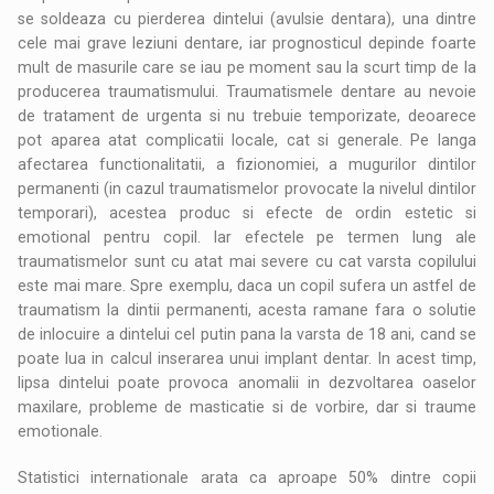
se soldeaza cu pierderea dintelui (avulsie dentara), una dintre
cele mai grave leziuni dentare, iar prognosticul depinde foarte
mult de masurile care se iau pe moment sau la scurt timp de la
producerea traumatismului. Traumatismele dentare au nevoie
de tratament de urgenta si nu trebuie temporizate, deoarece
pot aparea atat complicatii locale, cat si generale. Pe langa
afectarea functionalitatii, a fizionomiei, a mugurilor dintilor
permanenti (in cazul traumatismelor provocate la nivelul dintilor
temporari), acestea produc si efecte de ordin estetic si
emotional pentru copil. Iar efectele pe termen lung ale
traumatismelor sunt cu atat mai severe cu cat varsta copilului
este mai mare. Spre exemplu, daca un copil sufera un astfel de
traumatism la dintii permanenti, acesta ramane fara o solutie
de inlocuire a dintelui cel putin pana la varsta de 18 ani, cand se
poate lua in calcul inserarea unui implant dentar. In acest timp,
lipsa dintelui poate provoca anomalii in dezvoltarea oaselor
maxilare, probleme de masticatie si de vorbire, dar si traume
emotionale.
Statistici internationale arata ca aproape 50% dintre copii