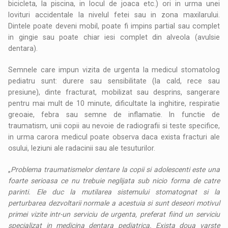
bicicleta, la piscina, in locul de joaca etc.) ori in urma unei
lovituri accidentale la nivelul fetei sau in zona maxilarului.
Dintele poate deveni mobil, poate fi impins partial sau complet
in gingie sau poate chiar iesi complet din alveola (avulsie
dentara).
Semnele care impun vizita de urgenta la medicul stomatolog
pediatru sunt: durere sau sensibilitate (la cald, rece sau
presiune), dinte fracturat, mobilizat sau desprins, sangerare
pentru mai mult de 10 minute, dificultate la inghitire, respiratie
greoaie, febra sau semne de inflamatie. In functie de
traumatism, unii copii au nevoie de radiografii si teste specifice,
in urma carora medicul poate observa daca exista fracturi ale
osului, leziuni ale radacinii sau ale tesuturilor.
„
Problema traumatismelor dentare la copii si adolescenti este una
foarte serioasa ce nu trebuie neglijata sub nicio forma de catre
parinti. Ele duc la mutilarea sistemului stomatognat si la
perturbarea dezvoltarii normale a acestuia si sunt deseori motivul
primei vizite intr-un serviciu de urgenta, preferat fiind un serviciu
specializat in medicina dentara pediatrica. Exista doua varste