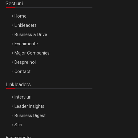
Sectiuni
Home
Linkleaders
Business & Drive
Evenimente
Major Companies
Be Inspired. Make it Happen!, ARTEMIS LETO, ORADEA, 8
Despre noi
Octombrie
Contact
Oradea – 8 Oct 2026
Linkleaders
Interviuri
Leader Insights
Business Digest
Stiri
Evenimente