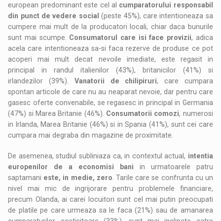
european predominant este cel al
cumparatorului responsabil
din punct de vedere social
(peste 45%), care intentioneaza sa
cumpere mai mult de la producatori locali, chiar daca bunurile
sunt mai scumpe.
Consumatorul care isi face provizii
, adica
acela care intentioneaza sa-si faca rezerve de produse ce pot
acoperi mai mult decat nevoile imediate, este regasit in
principal in randul italienilor (43%), britanicilor (41%) si
irlandezilor (39%).
Vanatorii de chilipiruri
, care cumpara
spontan articole de care nu au neaparat nevoie, dar pentru care
gasesc oferte convenabile, se regasesc in principal in Germania
(47%) si Marea Britanie (46%).
Consumatorii comozi
, numerosi
in Irlanda, Marea Britanie (46%) si in Spania (41%), sunt cei care
cumpara mai degraba din magazine de proximitate.
De asemenea, studiul subliniaza ca, in contextul actual,
intentia
europenilor de a economisi bani
in urmatoarele patru
saptamani
este, in medie, zero
. Tarile care se confrunta cu un
nivel mai mic de ingrijorare pentru problemele financiare,
precum Olanda, ai carei locuitori sunt cel mai putin preocupati
de platile pe care urmeaza sa le faca (21%) sau de amanarea
cumparaturilor costisitoare (33%), sunt mai inclinate catre