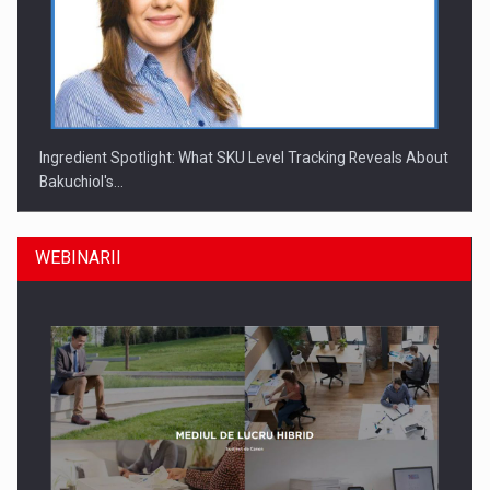
Ingredient Spotlight: What SKU Level Tracking Reveals About
Bakuchiol's…
WEBINARII
Producatorii si comerciantii care nu se supun noilor