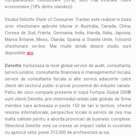
economisire (18% dintre olandezi).
Studiul Deloitte State of Consumer Tracker este realizat in baza
unor chestionare aplicate bilunar in Australia, Canada, China,
Coreea de Sud, Franta, Germania, India, Irlanda, Italia, Japonia,
Marea Britanie, Mexic, Olanda, Spania si Statele Unite, folosind
chestionare on-line. Mai multe detalii despre studiu sunt
disponibile
aici
.
Deloitte
furnizeaza la nivel global servicii de audit, consultanta,
servicii juridice, consultanta financiara si managementul riscului,
servicii de consultanta fiscala si alte servicii adiacente catre
clienti din sectorul public si privat provenind din industrii variate.
Patru din cinci companii prezente in topul Fortune Global 500®
sunt clienti Deloitte, prin intermediul retelei sale globale de firme
membre care activeaza in peste 150 de tari si teritorii, oferind
resurse internationale, perspective locale si servicii de cea mai
inalta calitate pentru a aborda provocari de business complexe.
Obiectivul Deloitte este sa creeze un impact vizibil in societate
cu ajutorul celor peste 312.000 de profesionisti ai sai.