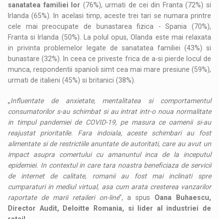
sanatatea familiei lor
(76%), urmati de cei din Franta (72%) si
Irlanda (65%). In acelasi timp, aceste trei tari se numara printre
cele mai preocupate de bunastarea fizica - Spania (70%),
Franta si Irlanda (50%). La polul opus, Olanda este mai relaxata
in privinta problemelor legate de sanatatea familiei (43%) si
bunastare (32%). In ceea ce priveste frica de a-si pierde locul de
munca, respondentii spanioli simt cea mai mare presiune (59%),
urmati de italieni (45%) si britanici (38%).
„
Influentate de anxietate, mentalitatea si comportamentul
consumatorilor s-au schimbat si au intrat intr-o noua normalitate
in timpul pandemiei de COVID-19, pe masura ce oamenii si-au
reajustat prioritatile. Fara indoiala, aceste schimbari au fost
alimentate si de restrictiile anuntate de autoritati, care au avut un
impact asupra comertului cu amanuntul inca de la inceputul
epidemiei. In contextul in care tara noastra beneficiaza de servicii
de internet de calitate, romanii au fost mai inclinati spre
cumparaturi in mediul virtual, asa cum arata cresterea vanzarilor
raportate de marii retaileri on-line
”, a spus
Oana Buhaescu,
Director Audit, Deloitte Romania, si lider al industriei de
retail.