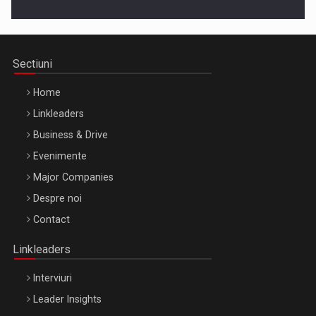
Cluj-Napoca – 9 Dec 2026
Sectiuni
Home
Linkleaders
Business & Drive
Evenimente
Major Companies
Be Inspired. Make it Happen!, ARTEMIS LETO, ORADEA, 8
Despre noi
Octombrie
Contact
Oradea – 8 Oct 2026
Linkleaders
Interviuri
Leader Insights