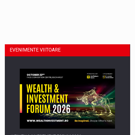
Dinu Bumbacea revine in PwC Romania ca Partener si…
EVENIMENTE VIITOARE
Comunicat de presa: Joburile part-time reincep sa intre pe…