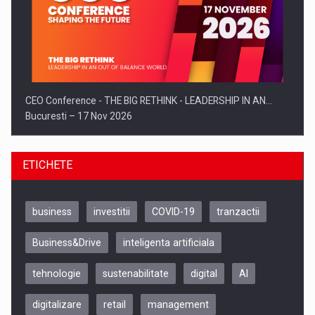
CEO Conference - THE BIG RETHINK - LEADERSHIP IN AN…
Bucuresti – 17 Nov 2026
ETICHETE
business
investitii
COVID-19
tranzactii
Business&Drive
inteligenta artificiala
tehnologie
sustenabilitate
digital
AI
digitalizare
retail
management
Be Inspired. Make it Happen!, CLUJ, 9 Decembrie