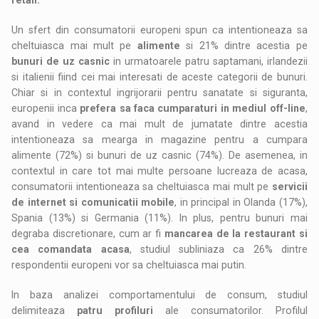
Un sfert din consumatorii europeni spun ca intentioneaza sa
cheltuiasca mai mult pe
alimente
si 21% dintre acestia pe
bunuri de uz casnic
in urmatoarele patru saptamani, irlandezii
si italienii fiind cei mai interesati de aceste categorii de bunuri.
Chiar si in contextul ingrijorarii pentru sanatate si siguranta,
europenii inca
prefera sa faca cumparaturi in mediul off-line
,
avand in vedere ca mai mult de jumatate dintre acestia
intentioneaza sa mearga in magazine pentru a cumpara
alimente (72%) si bunuri de uz casnic (74%). De asemenea, in
contextul in care tot mai multe persoane lucreaza de acasa,
consumatorii intentioneaza sa cheltuiasca mai mult pe
servicii
de internet si comunicatii mobile
, in principal in Olanda (17%),
Spania (13%) si Germania (11%). In plus, pentru bunuri mai
degraba discretionare, cum ar fi
mancarea de la restaurant si
cea comandata acasa
, studiul subliniaza ca 26% dintre
respondentii europeni vor sa cheltuiasca mai putin.
In baza analizei comportamentului de consum, studiul
delimiteaza
patru profiluri
ale consumatorilor. Profilul