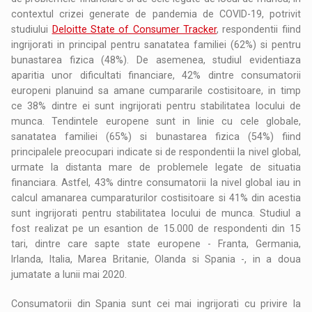
contextul crizei generate de pandemia de COVID-19, potrivit
studiului
Deloitte State of Consumer Tracker
, respondentii fiind
ingrijorati in principal pentru sanatatea familiei (62%) si pentru
bunastarea fizica (48%). De asemenea, studiul evidentiaza
aparitia unor dificultati financiare, 42% dintre consumatorii
europeni planuind sa amane cumpararile costisitoare, in timp
ce 38% dintre ei sunt ingrijorati pentru stabilitatea locului de
munca. Tendintele europene sunt in linie cu cele globale,
sanatatea familiei (65%) si bunastarea fizica (54%) fiind
principalele preocupari indicate si de respondentii la nivel global,
urmate la distanta mare de problemele legate de situatia
financiara. Astfel, 43% dintre consumatorii la nivel global iau in
calcul amanarea cumparaturilor costisitoare si 41% din acestia
sunt ingrijorati pentru stabilitatea locului de munca. Studiul a
fost realizat pe un esantion de 15.000 de respondenti din 15
tari, dintre care sapte state europene - Franta, Germania,
Irlanda, Italia, Marea Britanie, Olanda si Spania -, in a doua
jumatate a lunii mai 2020.
Consumatorii din Spania sunt cei mai ingrijorati cu privire la