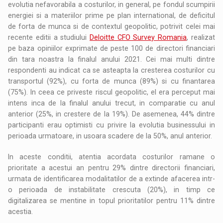
evolutia nefavorabila a costurilor, in general, pe fondul scumpirii
energiei si a materiilor prime pe plan international, de deficitul
de forta de munca si de contextul geopolitic, potrivit celei mai
recente editii a studiului
Deloitte CFO Survey Romania
, realizat
pe baza opiniilor exprimate de peste 100 de directori financiari
din tara noastra la finalul anului 2021. Cei mai multi dintre
respondenti au indicat ca se asteapta la cresterea costurilor cu
transportul (92%), cu forta de munca (89%) si cu finantarea
(75%). In ceea ce priveste riscul geopolitic, el era perceput mai
intens inca de la finalul anului trecut, in comparatie cu anul
anterior (25%, in crestere de la 19%). De asemenea, 44% dintre
participanti erau optimisti cu privire la evolutia businessului in
perioada urmatoare, in usoara scadere de la 50%, anul anterior.
In aceste conditii, atentia acordata costurilor ramane o
prioritate a acestui an pentru 29% dintre directorii financiari,
urmata de identificarea modalitatilor de a extinde afacerea intr-
o perioada de instabilitate crescuta (20%), in timp ce
digitalizarea se mentine in topul prioritatilor pentru 11% dintre
acestia.