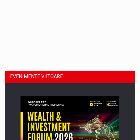
Dinu Bumbacea revine in PwC Romania ca Partener si…
EVENIMENTE VIITOARE
Comunicat de presa: Joburile part-time reincep sa intre pe…