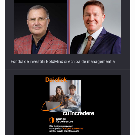
ROOTED IN ROMANIA, BUILT TO DELIVER TECHNOLOGY FOR
THE…
Fondul de investitii BoldMind si echipa de management a…
PUTTING ROMANIAN CORPORATE COMPANIES ON THE
INTERNATIONAL BUSINESS SCENE