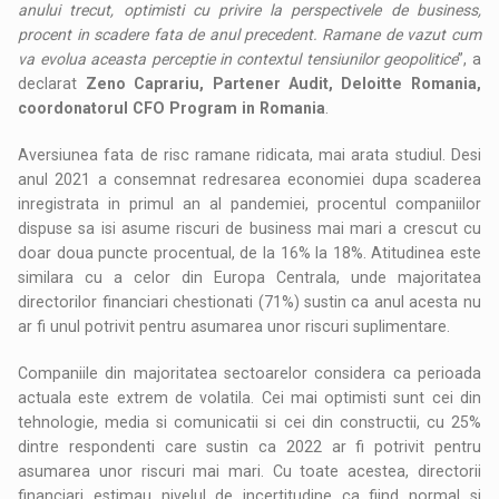
anului trecut, optimisti cu privire la perspectivele de business,
procent in scadere fata de anul precedent. Ramane de vazut cum
va evolua aceasta perceptie in contextul tensiunilor geopolitice
”, a
declarat
Zeno Caprariu, Partener Audit, Deloitte Romania,
coordonatorul CFO Program in Romania
.
Aversiunea fata de risc ramane ridicata, mai arata studiul. Desi
anul 2021 a consemnat redresarea economiei dupa scaderea
inregistrata in primul an al pandemiei, procentul companiilor
dispuse sa isi asume riscuri de business mai mari a crescut cu
doar doua puncte procentual, de la 16% la 18%. Atitudinea este
similara cu a celor din Europa Centrala, unde majoritatea
directorilor financiari chestionati (71%) sustin ca anul acesta nu
ar fi unul potrivit pentru asumarea unor riscuri suplimentare.
Companiile din majoritatea sectoarelor considera ca perioada
actuala este extrem de volatila. Cei mai optimisti sunt cei din
tehnologie, media si comunicatii si cei din constructii, cu 25%
dintre respondenti care sustin ca 2022 ar fi potrivit pentru
asumarea unor riscuri mai mari. Cu toate acestea, directorii
financiari estimau nivelul de incertitudine ca fiind normal si