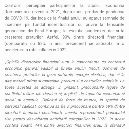
Conform perceptiei participantilor la studiu, economia
Romaniei si-a revenit in 2021, dupa socul produs de pandemia
de COVID-19, dar inca de la finalul anului au aparut semnale de
incetinire pe fondul incertitudinilor cu privire la tensiunile
geopolitice din Estul Europei, la evolutia pandemiei, dar si la
cresterea preturilor. Astfel, 90% dintre directorii financiari
(comparativ cu 83% in anul precedent) se asteapta la o
accelerare a ratei inflatiei in 2022.
„
Opiniile directorilor financiari sunt in concordanta cu contextul
economic general valabil la finalul anului trecut, dominat de
cresterea preturilor la gaze naturale, energie electrica, dar si la
alte materii prime si materiale, precum si a costurilor salariale. La
toate acestea se adauga, in prezent, preocuparile legate de
conflictul militar din Ucraina si, implicit, de impactul economic si
social al acestuia. Deficitul de forta de munca, in special de
personal calificat, continua sa fie o preocupare pentru 69% dintre
directorii financiari chestionati, acesta reprezentand principalul
risc pentru dezvoltarea activitatii companiilor in 2022. In acest
context volatil, 44% dintre directorii financiari erau, la sfarsitul