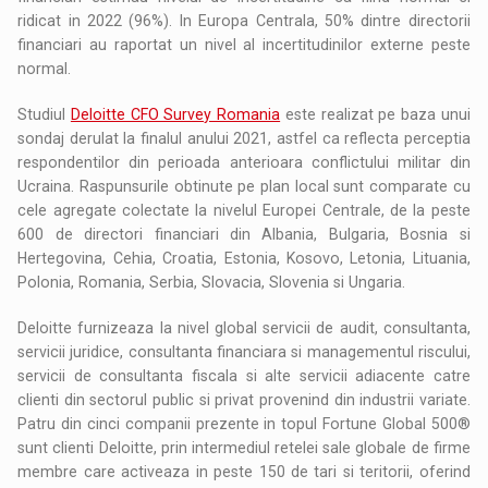
ridicat in 2022 (96%). In Europa Centrala, 50% dintre directorii
financiari au raportat un nivel al incertitudinilor externe peste
normal.
Studiul
Deloitte CFO Survey Romania
este realizat pe baza unui
sondaj derulat la finalul anului 2021, astfel ca reflecta perceptia
respondentilor din perioada anterioara conflictului militar din
Ucraina. Raspunsurile obtinute pe plan local sunt comparate cu
cele agregate colectate la nivelul Europei Centrale, de la peste
600 de directori financiari din Albania, Bulgaria, Bosnia si
Hertegovina, Cehia, Croatia, Estonia, Kosovo, Letonia, Lituania,
Polonia, Romania, Serbia, Slovacia, Slovenia si Ungaria.
Deloitte furnizeaza la nivel global servicii de audit, consultanta,
servicii juridice, consultanta financiara si managementul riscului,
servicii de consultanta fiscala si alte servicii adiacente catre
clienti din sectorul public si privat provenind din industrii variate.
Patru din cinci companii prezente in topul Fortune Global 500®
sunt clienti Deloitte, prin intermediul retelei sale globale de firme
membre care activeaza in peste 150 de tari si teritorii, oferind