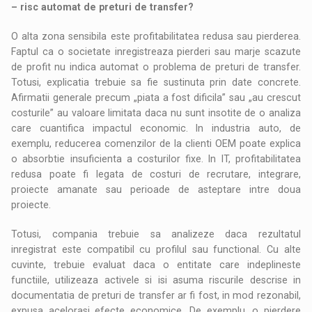
– risc automat de preturi de transfer?
O alta zona sensibila este profitabilitatea redusa sau pierderea.
Faptul ca o societate inregistreaza pierderi sau marje scazute
de profit nu indica automat o problema de preturi de transfer.
Totusi, explicatia trebuie sa fie sustinuta prin date concrete.
Afirmatii generale precum „piata a fost dificila” sau „au crescut
costurile” au valoare limitata daca nu sunt insotite de o analiza
care cuantifica impactul economic. In industria auto, de
exemplu, reducerea comenzilor de la clienti OEM poate explica
o absorbtie insuficienta a costurilor fixe. In IT, profitabilitatea
redusa poate fi legata de costuri de recrutare, integrare,
proiecte amanate sau perioade de asteptare intre doua
proiecte.
Totusi, compania trebuie sa analizeze daca rezultatul
inregistrat este compatibil cu profilul sau functional. Cu alte
cuvinte, trebuie evaluat daca o entitate care indeplineste
functiile, utilizeaza activele si isi asuma riscurile descrise in
documentatia de preturi de transfer ar fi fost, in mod rezonabil,
expusa acelorasi efecte economice. De exemplu, o pierdere