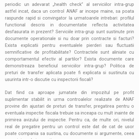
periodic un adevarat „health check” al serviciilor intra-grup
astfel incat, daca un control ANAF ar incepe maine, sa poata
raspunde rapid si convingator la urmatoarele intrebari: profilul
functional descris in documentatie reflecta activitatea
desfasurata in prezent? Serviciile intra-grup sunt sustinute prin
documente operationale si nu doar prin contracte si facturi?
Exista explicatii pentru eventualele pierderi sau fluctuatii
semnificative de profitabilitate? Contractele sunt aliniate cu
comportamentul efectiv al partilor? Exista documente care
demonstreaza beneficiul serviciilor intra-grup? Politica de
preturi de transfer aplicata poate fi explicata si sustinuta cu
usurinta intr-o discutie cu inspectorii fiscali?
Dat fiind ca aproape jumatate din impozitul pe profit
suplimentar stabilit in urma controalelor realizate de ANAF
provine din ajustari de preturi de transfer, pregatirea pentru o
eventuala inspectie fiscala trebuie sa inceapa cu mult inainte de
primirea avizului de inspectie. Pentru ca, de multe ori, nivelul
real de pregatire pentru un control este dat de cat de usor
poate compania sa sustina, cu documente si argumente, ceea