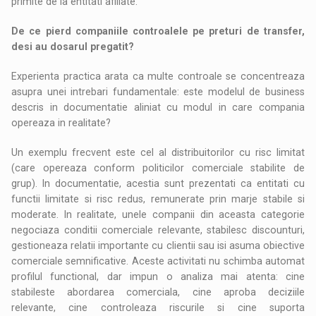
primite de la entitati afiliate.
De ce pierd companiile controalele pe preturi de transfer,
desi au dosarul pregatit?
Experienta practica arata ca multe controale se concentreaza
asupra unei intrebari fundamentale: este modelul de business
descris in documentatie aliniat cu modul in care compania
opereaza in realitate?
Un exemplu frecvent este cel al distribuitorilor cu risc limitat
(care opereaza conform politicilor comerciale stabilite de
grup). In documentatie, acestia sunt prezentati ca entitati cu
functii limitate si risc redus, remunerate prin marje stabile si
moderate. In realitate, unele companii din aceasta categorie
negociaza conditii comerciale relevante, stabilesc discounturi,
gestioneaza relatii importante cu clientii sau isi asuma obiective
comerciale semnificative. Aceste activitati nu schimba automat
profilul functional, dar impun o analiza mai atenta: cine
stabileste abordarea comerciala, cine aproba deciziile
relevante, cine controleaza riscurile si cine suporta