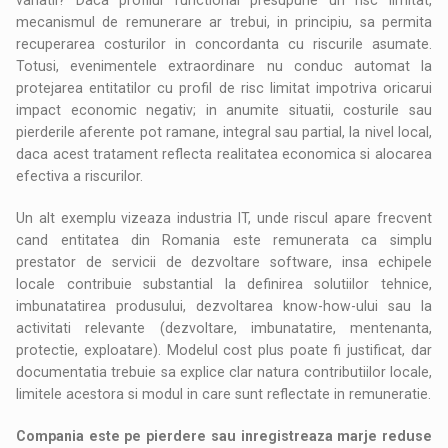
mecanismul de remunerare ar trebui, in principiu, sa permita
recuperarea costurilor in concordanta cu riscurile asumate.
Totusi, evenimentele extraordinare nu conduc automat la
protejarea entitatilor cu profil de risc limitat impotriva oricarui
impact economic negativ; in anumite situatii, costurile sau
pierderile aferente pot ramane, integral sau partial, la nivel local,
daca acest tratament reflecta realitatea economica si alocarea
efectiva a riscurilor.
Un alt exemplu vizeaza industria IT, unde riscul apare frecvent
cand entitatea din Romania este remunerata ca simplu
prestator de servicii de dezvoltare software, insa echipele
locale contribuie substantial la definirea solutiilor tehnice,
imbunatatirea produsului, dezvoltarea know-how-ului sau la
activitati relevante (dezvoltare, imbunatatire, mentenanta,
protectie, exploatare). Modelul cost plus poate fi justificat, dar
documentatia trebuie sa explice clar natura contributiilor locale,
limitele acestora si modul in care sunt reflectate in remuneratie.
Compania este pe pierdere sau inregistreaza marje reduse