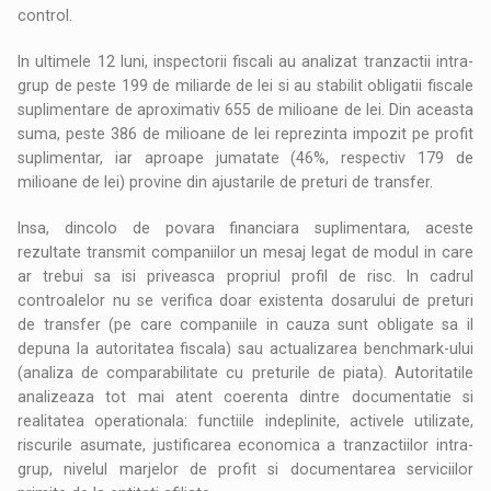
control.
In ultimele 12 luni, inspectorii fiscali au analizat tranzactii intra-
grup de peste 199 de miliarde de lei si au stabilit obligatii fiscale
suplimentare de aproximativ 655 de milioane de lei. Din aceasta
suma, peste 386 de milioane de lei reprezinta impozit pe profit
suplimentar, iar aproape jumatate (46%, respectiv 179 de
milioane de lei) provine din ajustarile de preturi de transfer.
Insa, dincolo de povara financiara suplimentara, aceste
rezultate transmit companiilor un mesaj legat de modul in care
ar trebui sa isi priveasca propriul profil de risc. In cadrul
controalelor nu se verifica doar existenta dosarului de preturi
de transfer (pe care companiile in cauza sunt obligate sa il
depuna la autoritatea fiscala) sau actualizarea benchmark-ului
(analiza de comparabilitate cu preturile de piata). Autoritatile
analizeaza tot mai atent coerenta dintre documentatie si
realitatea operationala: functiile indeplinite, activele utilizate,
riscurile asumate, justificarea economica a tranzactiilor intra-
grup, nivelul marjelor de profit si documentarea serviciilor