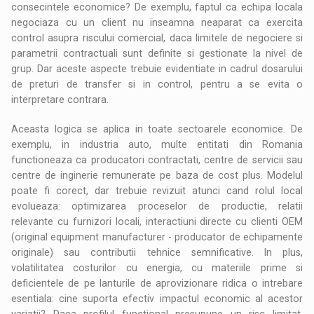
consecintele economice? De exemplu, faptul ca echipa locala
negociaza cu un client nu inseamna neaparat ca exercita
control asupra riscului comercial, daca limitele de negociere si
parametrii contractuali sunt definite si gestionate la nivel de
grup. Dar aceste aspecte trebuie evidentiate in cadrul dosarului
de preturi de transfer si in control, pentru a se evita o
interpretare contrara.
Aceasta logica se aplica in toate sectoarele economice. De
exemplu, in industria auto, multe entitati din Romania
functioneaza ca producatori contractati, centre de servicii sau
centre de inginerie remunerate pe baza de cost plus. Modelul
poate fi corect, dar trebuie revizuit atunci cand rolul local
evolueaza: optimizarea proceselor de productie, relatii
relevante cu furnizori locali, interactiuni directe cu clienti OEM
(original equipment manufacturer - producator de echipamente
originale) sau contributii tehnice semnificative. In plus,
volatilitatea costurilor cu energia, cu materiile prime si
deficientele de pe lanturile de aprovizionare ridica o intrebare
esentiala: cine suporta efectiv impactul economic al acestor
variatii? Daca profilul functional presupune un risc limitat,