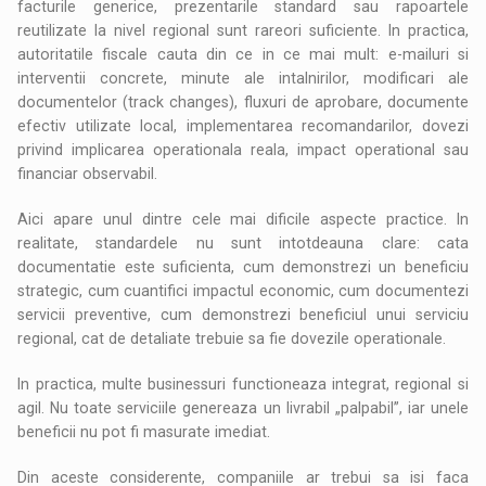
facturile generice, prezentarile standard sau rapoartele
reutilizate la nivel regional sunt rareori suficiente. In practica,
autoritatile fiscale cauta din ce in ce mai mult: e-mailuri si
interventii concrete, minute ale intalnirilor, modificari ale
documentelor (track changes), fluxuri de aprobare, documente
efectiv utilizate local, implementarea recomandarilor, dovezi
privind implicarea operationala reala, impact operational sau
financiar observabil.
Aici apare unul dintre cele mai dificile aspecte practice. In
realitate, standardele nu sunt intotdeauna clare: cata
documentatie este suficienta, cum demonstrezi un beneficiu
strategic, cum cuantifici impactul economic, cum documentezi
servicii preventive, cum demonstrezi beneficiul unui serviciu
regional, cat de detaliate trebuie sa fie dovezile operationale.
In practica, multe businessuri functioneaza integrat, regional si
agil. Nu toate serviciile genereaza un livrabil „palpabil”, iar unele
beneficii nu pot fi masurate imediat.
Din aceste considerente, companiile ar trebui sa isi faca