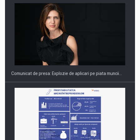
Hard Enduro Piatra Craiului 2026, fueled by benzinariile RO…
Comunicat de presa: Explozie de aplicari pe piata muncii…