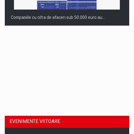
Companiile cu cifra de afaceri sub 50.000 euro au…
Dinu Bumbacea revine in PwC Romania ca Partener si…
EVENIMENTE VIITOARE