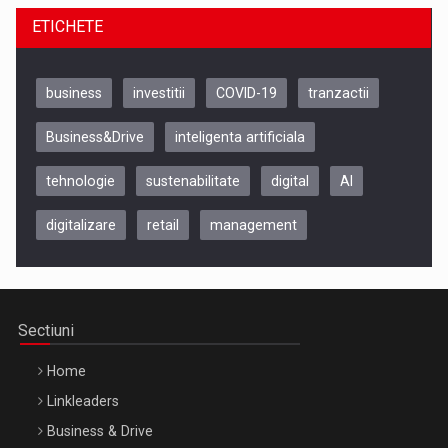
ETICHETE
business
investitii
COVID-19
tranzactii
Business&Drive
inteligenta artificiala
tehnologie
sustenabilitate
digital
AI
digitalizare
retail
management
Be Inspired. Make it Happen!, CLUJ, 9 Decembrie
Cluj-Napoca – 9 Dec 2026
Sectiuni
Home
Linkleaders
Business & Drive