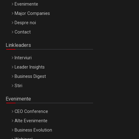
Evenimente
Major Companies
Be Inspired. Make it Happen!, ARTEMIS LETO, ORADEA, 8
Despre noi
Octombrie
Contact
Oradea – 8 Oct 2026
Linkleaders
Interviuri
Leader Insights
Business Digest
Stiri
Evenimente
CEO Conference
Alte Evenimente
Business Evolution