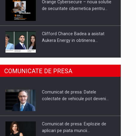
Orange Cybersecure – noua solutie
de securitate cibernetica pentru…
Clifford Chance Badea a asistat
Aukera Energy in obtinerea…
SAPTE PERSONALITATI DIN MEDIUL
COMUNICATE DE PRESA
DE AFACERI, ACADEMIC SI
INSTITUTIONAL…
Comunicat de presa: Datele
Hard Enduro Piatra Craiului 2026,
colectate de vehicule pot deveni…
fueled by benzinariile RO…
Comunicat de presa: Explozie de
aplicari pe piata muncii…