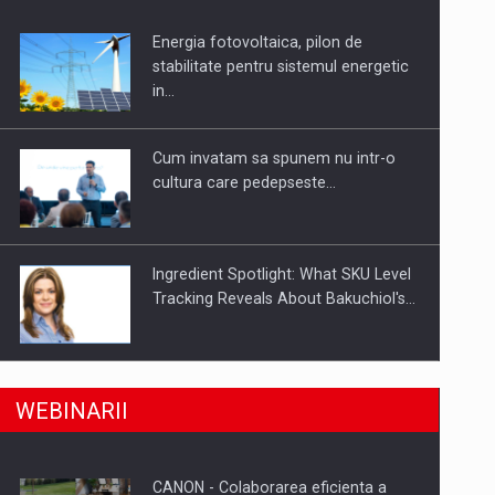
Energia fotovoltaica, pilon de
uselor din piata
stabilitate pentru sistemul energetic
in…
Cum invatam sa spunem nu intr-o
cultura care pedepseste…
Ingredient Spotlight: What SKU Level
Tracking Reveals About Bakuchiol's…
Producatorii si comerciantii care nu
a, preiau compania intr-o tranzactie de peste 25…
WEBINARII
se supun noilor reglementari…
CANON - Colaborarea eficienta a