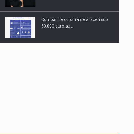
Companiile cu cifra de afaceri sub
50.000 euro au…
Dinu Bumbacea revine in PwC
Romania ca Partener si…
Comunicat de presa: Joburile part-
time reincep sa intre pe…