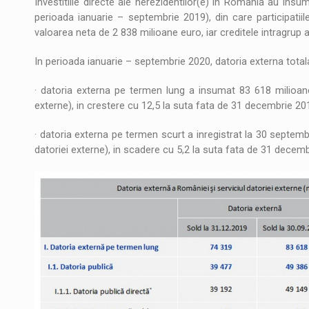
Investitiile directe ale nerezidentilor(e) in Romania au in
perioada ianuarie – septembrie 2019), din care participatiile
valoarea neta de 2 838 milioane euro, iar creditele intragrup 
In perioada ianuarie – septembrie 2020, datoria externa total
· datoria externa pe termen lung a insumat 83 618 milioane
externe), in crestere cu 12,5 la suta fata de 31 decembrie 20
· datoria externa pe termen scurt a inregistrat la 30 septembr
datoriei externe), in scadere cu 5,2 la suta fata de 31 decem