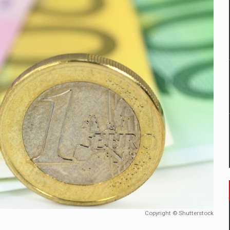
un noilor reglementari UE privind ambalajele pot risca retragerea prod
ES ON THE INTERNATIONAL BUSINESS SCENE
OST DIGITALIZED WHOLESALER IN ROMANIA
 benzinariile RO concept OSCAR – peste 500 de participanti
management a Pall-Ex, liderul pietei de transport paletizat din Romani
MBRU AL FAMILIEI: RANGE ROVER GT
Copyright © Shutterstock