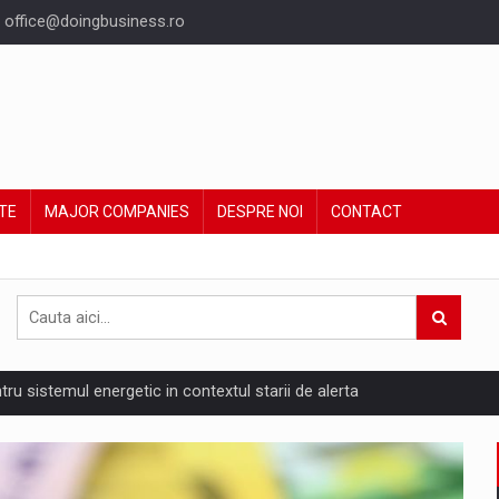
office@doingbusiness.ro
TE
MAJOR COMPANIES
DESPRE NOI
CONTACT
ntru sistemul energetic in contextul starii de alerta
are pedepseste granitele?
ing Reveals About Bakuchiol's Evolution