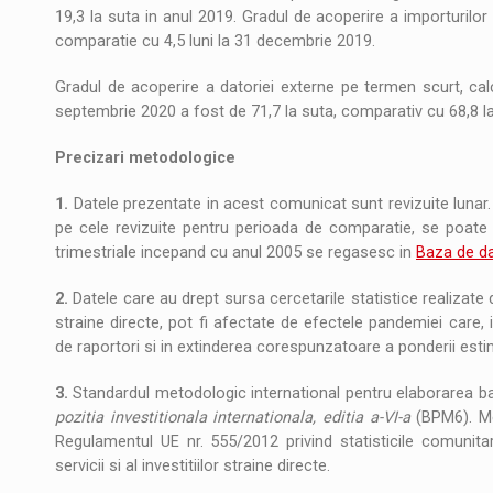
19,3 la suta in anul 2019. Gradul de acoperire a importurilor 
comparatie cu 4,5 luni la 31 decembrie 2019.
Gradul de acoperire a datoriei externe pe termen scurt, calc
septembrie 2020 a fost de 71,7 la suta, comparativ cu 68,8 l
Precizari metodologice
1.
Datele prezentate in acest comunicat sunt revizuite lunar.
pe cele revizuite pentru perioada de comparatie, se poate
trimestriale incepand cu anul 2005 se regasesc in
Baza de da
2.
Datele care au drept sursa cercetarile statistice realizate d
straine directe, pot fi afectate de efectele pandemiei care, 
de raportori si in extinderea corespunzatoare a ponderii estim
3.
Standardul metodologic international pentru elaborarea ba
pozitia investitionala internationala, editia a-VI-a
(BPM6). Me
Regulamentul UE nr. 555/2012 privind statisticile comunitar
servicii si al investitiilor straine directe.