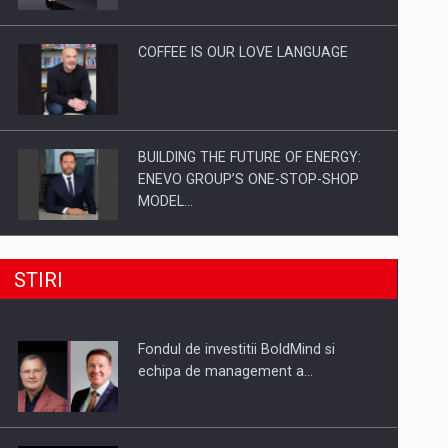
Investitii Digitalizare
COFFEE IS OUR LOVE LANGUAGE
BUILDING THE FUTURE OF ENERGY:
ENEVO GROUP’S ONE-STOP-SHOP
MODEL…
ROOTED IN ROMANIA, BUILT TO
STIRI
DELIVER TECHNOLOGY FOR THE…
Fondul de investitii BoldMind si
PUTTING ROMANIAN CORPORATE
echipa de management a…
COMPANIES ON THE INTERNATIONAL
BUSINESS SCENE