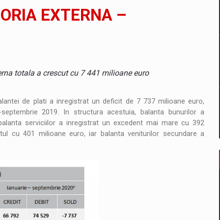
il pentru comanda intr-o gama extinsa de variante atragatoare
TORIA EXTERNA –
 Demand
erna totala a crescut cu 7 441 milioane euro
antei de plati a inregistrat un deficit de 7 737 milioane euro,
septembrie 2019. In structura acestuia, balanta bunurilor a
lanta serviciilor a inregistrat un excedent mai mare cu 392
itul cu 401 milioane euro, iar balanta veniturilor secundare a