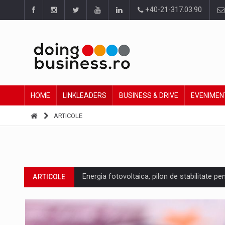
+40-21-317.03.90
HOME
LINKLEADERS
BUSINESS & DRIVE
EVENIMEN
ARTICOLE
Energia fotovoltaica, pilon de stabilitate pe
ARTICOLE
Cum invatam sa spunem nu intr-o cultura c
ARTICOLE
Ingredient Spotlight: What SKU Level Track
ARTICOLE