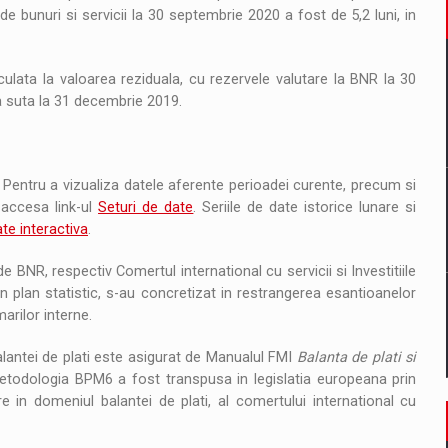
de bunuri si servicii la 30 septembrie 2020 a fost de 5,2 luni, in
ulata la valoarea reziduala, cu rezervele valutare la BNR la 30
a suta la 31 decembrie 2019.
 Pentru a vizualiza datele aferente perioadei curente, precum si
 accesa link-ul
Seturi de date
. Seriile de date istorice lunare si
te interactiva
.
e BNR, respectiv Comertul international cu servicii si Investitiile
in plan statistic, s-au concretizat in restrangerea esantioanelor
arilor interne.
lantei de plati este asigurat de Manualul FMI
Balanta de plati si
todologia BPM6 a fost transpusa in legislatia europeana prin
e in domeniul balantei de plati, al comertului international cu