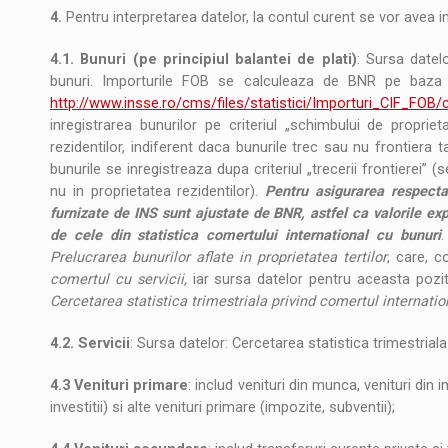
4.
Pentru interpretarea datelor, la contul curent se vor avea 
4.1.
Bunuri (pe principiul balantei de plati)
: Sursa datelo
bunuri. Importurile FOB se calculeaza de BNR pe baza 
http://www.insse.ro/cms/files/statistici/Importuri_CIF_FOB/
inregistrarea bunurilor pe criteriul „schimbului de proprie
rezidentilor, indiferent daca bunurile trec sau nu frontiera ta
bunurile se inregistreaza dupa criteriul „trecerii frontierei” (
nu in proprietatea rezidentilor).
Pentru asigurarea respecta
furnizate de INS sunt ajustate de BNR, astfel ca valorile expo
de cele din statistica comertului international cu bunuri
.
Prelucrarea bunurilor aflate in proprietatea tertilor
, care, 
comertul cu servicii,
iar sursa datelor pentru aceasta pozi
Cercetarea statistica trimestriala privind comertul internation
4.2.
Servicii
: Sursa datelor: Cercetarea statistica trimestriala
4.3
Venituri primare
: includ venituri din munca, venituri din in
investitii) si alte venituri primare (impozite, subventii);