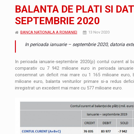
Noul Mercedes-Benz VLE este acum disponib
STIRI
BALANTA DE PLATI SI DA
JAECOO 5 SHS-H a ajuns in Romania
STIRI
SEPTEMBRIE 2020
Proteinmaxxing and the Future of Protein
ARTICOLE
BANCA NATIONALA A ROMANIEI
13 Nov 2020
In perioada ianuarie – septembrie 2020, datoria ext
In perioada ianuarie-septembrie 2020(p) contul curent al bal
comparativ cu 7 942 milioane euro in perioada ianuarie-
consemnat un deficit mai mare cu 1 165 milioane euro, ba
milioane euro, balanta veniturilor primare si-a redus defic
inregistrat un excedent mai mare cu 577 milioane euro.