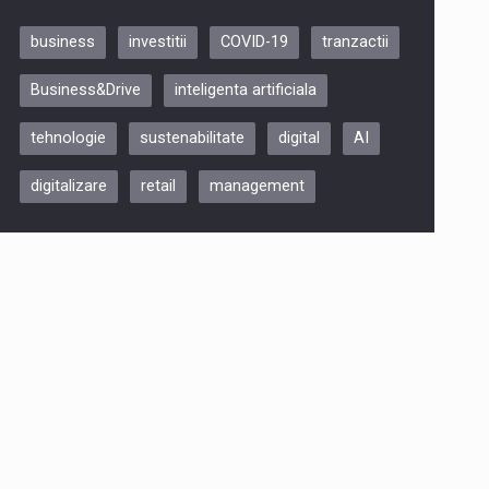
business
investitii
COVID-19
tranzactii
Be Inspired. Make it Happen!,
Business&Drive
inteligenta artificiala
ARTEMIS LETO, ORADEA, 8
Octombrie
tehnologie
sustenabilitate
digital
AI
Oradea – 8 Oct 2026
digitalizare
retail
management