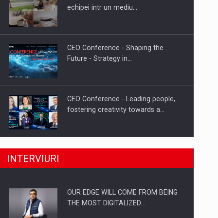
Proteinmaxxing and the Future of
echipei intr un mediu…
Protein Demand
CEO Conference - Shaping the
Future - Strategy in…
CEO Conference - Leading people,
fostering creativity towards a…
CEO Conference - Shaping The
INTERVIURI
Future - Technology and…
OUR EDGE WILL COME FROM BEING
Webinar - Business Evolution-
THE MOST DIGITALIZED…
RETHINK STRATEGY-Finantare