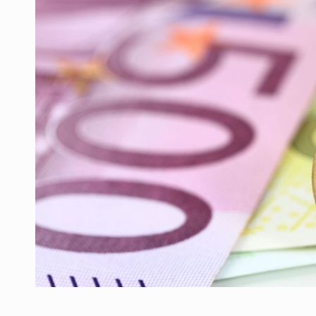
Producatorii si comerciantii care nu se sup
ARTICOLE
LEADERSHIP IN MISCARE
INTERVIURI
CU BATERIILE PERMANENT INCARCATE
INTERVIURI
PUTTING ROMANIAN CORPORATE COMPANI
INTERVIURI
OUR EDGE WILL COME FROM BEING THE M
INTERVIURI
COFFEE IS OUR LOVE LANGUAGE
INTERVIURI
Hard Enduro Piatra Craiului 2026, fueled by
STIRI
Fondul de investitii BoldMind si echipa de 
STIRI
RANGE ROVER DEZVALUIE AL CINCILEA ME
STIRI