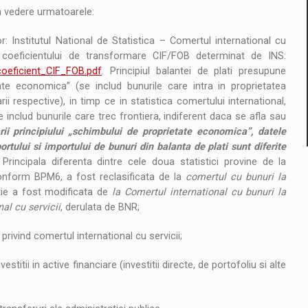
in vedere urmatoarele:
r: Institutul National de Statistica – Comertul international cu
coeficientului de transformare CIF/FOB determinat de INS:
coeficient_CIF_FOB.pdf
. Principiul balantei de plati presupune
tate economica” (se includ bunurile care intra in proprietatea
rii respective), in timp ce in statistica comertului international,
se includ bunurile care trec frontiera, indiferent daca se afla sau
rii principiului „schimbului de proprietate economica”, datele
rtului si importului de bunuri din balanta de plati sunt diferite
 Principala diferenta dintre cele doua statistici provine de la
conform BPM6, a fost reclasificata de la
comertul cu bunuri la
tie a fost modificata de
la Comertul international cu bunuri la
al cu servicii
, derulata de BNR;
 privind comertul international cu servicii;
vestitii in active financiare (investitii directe, de portofoliu si alte