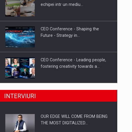
Proteinmaxxing and the Future of
echipei intr un mediu…
Protein Demand
CEO Conference - Shaping the
Future - Strategy in…
CEO Conference - Leading people,
fostering creativity towards a…
CEO Conference - Shaping The
INTERVIURI
Future - Technology and…
OUR EDGE WILL COME FROM BEING
Webinar - Business Evolution-
THE MOST DIGITALIZED…
RETHINK STRATEGY-Finantare