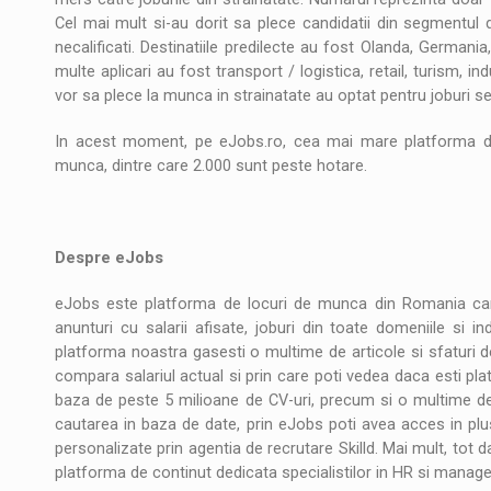
Cel mai mult si-au dorit sa plece candidatii din segmentul de
necalificati. Destinatiile predilecte au fost Olanda, Germania
multe aplicari au fost transport / logistica, retail, turism, i
vor sa plece la munca in strainatate au optat pentru joburi s
In acest moment, pe eJobs.ro, cea mai mare platforma de
munca, dintre care 2.000 sunt peste hotare.
**
Despre eJobs
eJobs este platforma de locuri de munca din Romania care
anunturi cu salarii afisate, joburi din toate domeniile si in
platforma noastra gasesti o multime de articole si sfaturi de 
compara salariul actual si prin care poti vedea daca esti plat
baza de peste 5 milioane de CV-uri, precum si o multime de s
cautarea in baza de date, prin eJobs poti avea acces in plus 
personalizate prin agentia de recrutare Skilld. Mai mult, tot
platforma de continut dedicata specialistilor in HR si manager