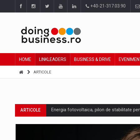
+40-21-317.03.90
HOME
LINKLEADERS
BUSINESS & DRIVE
EVENIMEN
ARTICOLE
Energia fotovoltaica, pilon de stabilitate pe
ARTICOLE
Cum invatam sa spunem nu intr-o cultura c
ARTICOLE
Ingredient Spotlight: What SKU Level Track
ARTICOLE