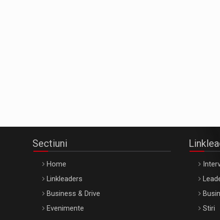
Sectiuni
Linkle
Home
Interv
Linkleaders
Leade
Business & Drive
Busin
Evenimente
Stiri