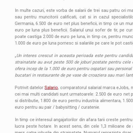
In multe cazuri, este vorba de salarii de trei sau patru ori ma
sau pentru muncitorii calificati, cat si in cazul specialist
Germania, 6.500 de euro net plus beneficii, in timp ce un munc
euro pe luna plus beneficii. Salariul unui sofer de tir, pe cu
poate castiga 2.000 de euro pe luna, in timp ce, pentru muncito
1.000 de euro pe luna pornesc si salariile pe care le pot casti
„
Un interes crescut in aceasta perioada este pentru candidat
strainatate au avut peste 500 de joburi postate pentru cele do
ofera incep de la 1.000 de euro pentru ospatari sau personal
bucatari in restaurante de pe vase de croaziera sau mari lant
Potrivit datelor
Salario
, comparatorul salarial marca eJobs, m
cei mai multi candidati sunt urmatoarele: 2.500 de euro net pe
si distributie, 1.800 de euro pentru industria alimentara, 1.5
euro pentru au pair / babysitting / curatenie.
In timp ce interesul angajatorilor din afara tarii creste pentr
lucra peste hotare. In acest sens, din cele 1,3 milioane de 
mers catre joburile din strainatate. Numarul reprezinta doar 1