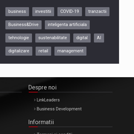
business
investitii
COVID-19
tranzactii
Be Inspired. Make it Happen!,
Business&Drive
inteligenta artificiala
ARTEMIS LETO, ORADEA, 8
Octombrie
tehnologie
sustenabilitate
digital
AI
Oradea – 8 Oct 2026
digitalizare
retail
management
Despre noi
LinkLeaders
Business Development
Informatii