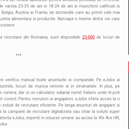
 varsta 25-35 de ani si 18-24 de ani si muncitorii calificati si
, Belgia, Austria si Franta, iar domeniile care au primit cele mai
ndustria alimentara si productie. Aproape o treime dintre cei care
ezoniere.
 recrutare din Romania, sunt disponibile
25.000
de locuri de
*
 verifica manual toate anunturile si companiile. Pe eJobs ai
dustriile, locuri de munca remote si in strainatate. In plus, pe
cariera, dar si un calculator salarial numit Salario unde iti poti
it corect. Pentru recrutori si angajatori, eJobs ofera acces la o
olutii de recrutare eficiente. Pe langa anunturi de angajare si
la campanii de recrutare digitalizata sau chiar la solutii super
 datorita eJobs, expertii in resurse umane au acces la We Are HR,
ilor.