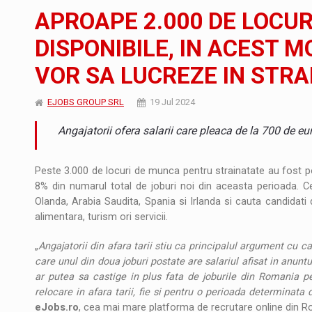
Noul Mercedes-Benz VLE este acum disponib
STIRI
APROAPE 2.000 DE LOCU
JAECOO 5 SHS-H a ajuns in Romania
STIRI
DISPONIBILE, IN ACEST 
VOR SA LUCREZE IN STR
Proteinmaxxing and the Future of Protein
ARTICOLE
EJOBS GROUP SRL
19 Jul 2024
Angajatorii ofera salarii care pleaca de la 700 de eu
Peste 3.000 de locuri de munca pentru strainatate au fost p
8% din numarul total de joburi noi din aceasta perioada. Ce
Olanda, Arabia Saudita, Spania si Irlanda si cauta candidati 
alimentara, turism ori servicii.
„
Angajatorii din afara tarii stiu ca principalul argument cu c
care unul din doua joburi postate are salariul afisat in anuntu
ar putea sa castige in plus fata de joburile din Romania p
relocare in afara tarii, fie si pentru o perioada determinata
eJobs.ro
, cea mai mare platforma de recrutare online din R