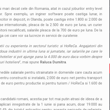
i mari decat cele din Romania, atat in cazul joburilor entry level
ilor. Spre exemplu, un inginer software poate castiga lunar, in
itor in depozit, in Olanda, poate castiga intre 1.800 si 2.000 de
rse internationale, pleaca de la 2.500 de euro pe luna; un curier
rii necalificati, salariile pleaca de la 700 de euro pe luna. De la
ga cei care vor sa lucreze in servicii de curatenie.
ii cu experienta in sectorul turistic si HoReCa. Angajatorii din
ua industrii in ultima luna si jumatate, iar salariile pe care le
 hotelier si pot ajunge pana la 4.000 de euro daca vorbim despre
uri hoteliere
”, mai spune
Raluca Dumitra
.
ediile salariale pentru strainatate in domeniile care cauta acum
ntru constructii si instalatii, 2.000 de euro net pentru transport
00 de euro pentru productie si pentru turism / HoReCa si 1.600 de
u candidatii romani, acestia par tot mai putin atrasi de ideea de a
aplicari inregistrate de la 1 iunie si pana acum, doar 19.000 au
,4% din totalul aplicarilor pentru aceasta perioada de referinta.