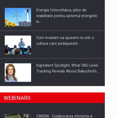
Energia fotovoltaica, pilon de
uselor din piata
stabilitate pentru sistemul energetic
in…
Cum invatam sa spunem nu intr-o
cultura care pedepseste…
Ingredient Spotlight: What SKU Level
Tracking Reveals About Bakuchiol's…
Producatorii si comerciantii care nu
a, preiau compania intr-o tranzactie de peste 25…
WEBINARII
se supun noilor reglementari…
CANON - Colaborarea eficienta a