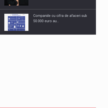
Companiile cu cifra de afaceri sub
50.000 euro au…
Dinu Bumbacea revine in PwC
Romania ca Partener si…
Comunicat de presa: Joburile part-
time reincep sa intre pe…