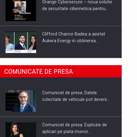
Orange Cybersecure – noua solutie
de securitate cibernetica pentru…
Clifford Chance Badea a asistat
Aukera Energy in obtinerea…
SAPTE PERSONALITATI DIN MEDIUL
COMUNICATE DE PRESA
DE AFACERI, ACADEMIC SI
INSTITUTIONAL…
Comunicat de presa: Datele
Hard Enduro Piatra Craiului 2026,
colectate de vehicule pot deveni…
fueled by benzinariile RO…
Comunicat de presa: Explozie de
aplicari pe piata muncii…