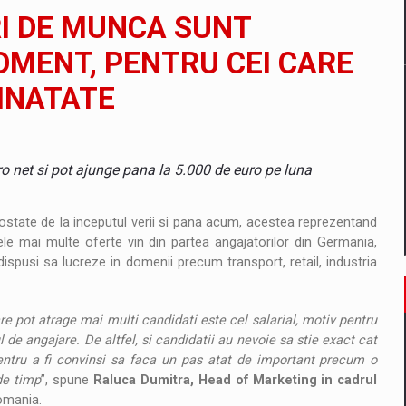
il pentru comanda intr-o gama extinsa de variante atragatoare
RI DE MUNCA SUNT
MOMENT, PENTRU CEI CARE
AINATATE
 Demand
ro net si pot ajunge pana la 5.000 de euro pe luna
ostate de la inceputul verii si pana acum, acestea reprezentand
le mai multe oferte vin din partea angajatorilor din Germania,
dispusi sa lucreze in domenii precum transport, retail, industria
are pot atrage mai multi candidati este cel salarial, motiv pentru
l de angajare. De altfel, si candidatii au nevoie sa stie exact cat
entru a fi convinsi sa faca un pas atat de important precum o
 de timp
”, spune
Raluca Dumitra, Head of Marketing in cadrul
omania.