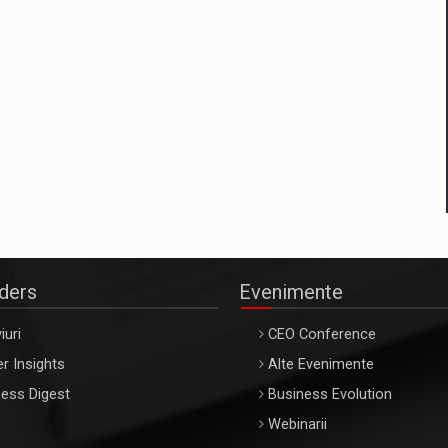
aders
Evenimente
iuri
CEO Conference
r Insights
Alte Evenimente
ess Digest
Business Evolution
Webinarii