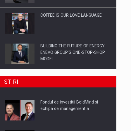
Investitii Digitalizare
COFFEE IS OUR LOVE LANGUAGE
BUILDING THE FUTURE OF ENERGY:
ENEVO GROUP’S ONE-STOP-SHOP
MODEL…
ROOTED IN ROMANIA, BUILT TO
STIRI
DELIVER TECHNOLOGY FOR THE…
Fondul de investitii BoldMind si
PUTTING ROMANIAN CORPORATE
echipa de management a…
COMPANIES ON THE INTERNATIONAL
BUSINESS SCENE