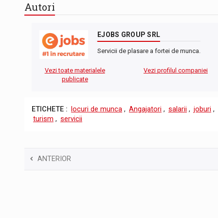
Autori
EJOBS GROUP SRL
Servicii de plasare a fortei de munca.
Vezi toate materialele
Vezi profilul companiei
publicate
ETICHETE :
locuri de munca
,
Angajatori
,
salarii
,
joburi
,
turism
,
servicii
ANTERIOR