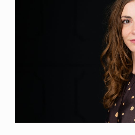
Producatorii si comerciantii care nu se sup
ARTICOLE
LEADERSHIP IN MISCARE
INTERVIURI
CU BATERIILE PERMANENT INCARCATE
INTERVIURI
PUTTING ROMANIAN CORPORATE COMPANI
INTERVIURI
OUR EDGE WILL COME FROM BEING THE M
INTERVIURI
COFFEE IS OUR LOVE LANGUAGE
INTERVIURI
Hard Enduro Piatra Craiului 2026, fueled by
STIRI
Fondul de investitii BoldMind si echipa de 
STIRI
RANGE ROVER DEZVALUIE AL CINCILEA ME
STIRI