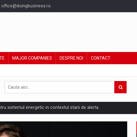
office@doingbusiness.ro
TE
MAJOR COMPANIES
DESPRE NOI
CONTACT
ntru sistemul energetic in contextul starii de alerta
are pedepseste granitele?
ing Reveals About Bakuchiol's Evolution