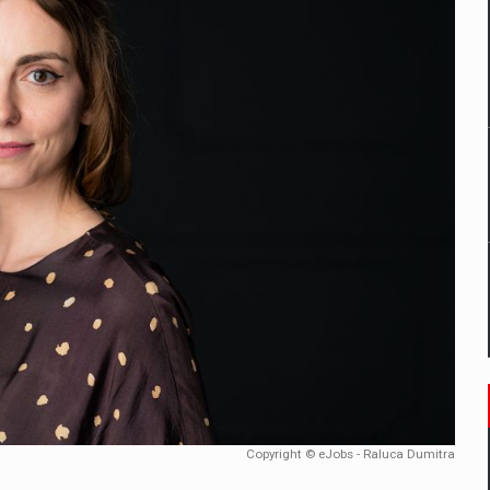
un noilor reglementari UE privind ambalajele pot risca retragerea prod
ES ON THE INTERNATIONAL BUSINESS SCENE
OST DIGITALIZED WHOLESALER IN ROMANIA
 benzinariile RO concept OSCAR – peste 500 de participanti
management a Pall-Ex, liderul pietei de transport paletizat din Romani
MBRU AL FAMILIEI: RANGE ROVER GT
Copyright © eJobs - Raluca Dumitra