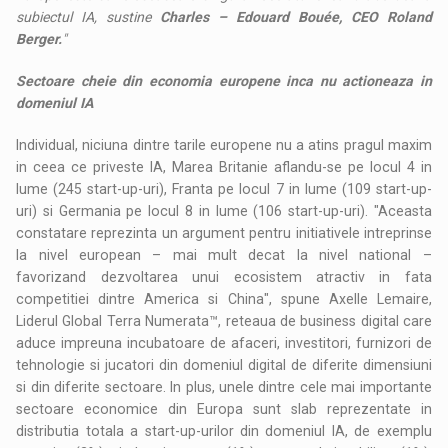
subiectul IA, sustine
Charles – Edouard Bouée, CEO Roland
Berger.
"
Sectoare cheie din economia europene inca nu actioneaza in
domeniul IA
Individual, niciuna dintre tarile europene nu a atins pragul maxim
in ceea ce priveste IA, Marea Britanie aflandu-se pe locul 4 in
lume (245 start-up-uri), Franta pe locul 7 in lume (109 start-up-
uri) si Germania pe locul 8 in lume (106 start-up-uri). "Aceasta
constatare reprezinta un argument pentru initiativele intreprinse
la nivel european – mai mult decat la nivel national –
favorizand dezvoltarea unui ecosistem atractiv in fata
competitiei dintre America si China", spune Axelle Lemaire,
Liderul Global Terra Numerata™, reteaua de business digital care
aduce impreuna incubatoare de afaceri, investitori, furnizori de
tehnologie si jucatori din domeniul digital de diferite dimensiuni
si din diferite sectoare. In plus, unele dintre cele mai importante
sectoare economice din Europa sunt slab reprezentate in
distributia totala a start-up-urilor din domeniul IA, de exemplu