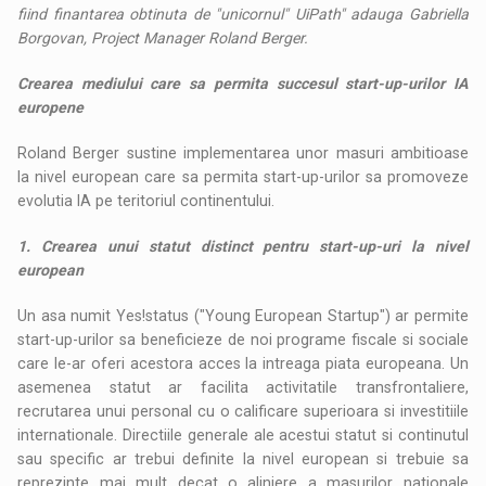
fiind finantarea obtinuta de "unicornul" UiPath" adauga Gabriella
Borgovan, Project Manager Roland Berger.
Crearea mediului care sa permita succesul start-up-urilor IA
europene
Roland Berger sustine implementarea unor masuri ambitioase
la nivel european care sa permita start-up-urilor sa promoveze
evolutia IA pe teritoriul continentului.
1. Crearea unui statut distinct pentru start-up-uri la nivel
european
Un asa numit Yes!status ("Young European Startup") ar permite
start-up-urilor sa beneficieze de noi programe fiscale si sociale
care le-ar oferi acestora acces la intreaga piata europeana. Un
asemenea statut ar facilita activitatile transfrontaliere,
recrutarea unui personal cu o calificare superioara si investitiile
internationale. Directiile generale ale acestui statut si continutul
sau specific ar trebui definite la nivel european si trebuie sa
reprezinte mai mult decat o aliniere a masurilor nationale