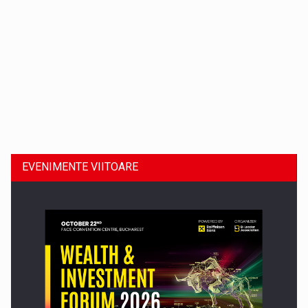
Dinu Bumbacea revine in PwC Romania ca Partener si…
EVENIMENTE VIITOARE
Comunicat de presa: Joburile part-time reincep sa intre pe…