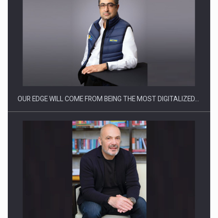
Ce nu stiu Directorii de HR despre performanta echipelor…
OUR EDGE WILL COME FROM BEING THE MOST DIGITALIZED…
Cum invatam sa spunem nu intr-o cultura care pedepseste…