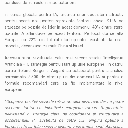
condusul de vehicule in mod autonom.
In cursa globala pentru IA, crearea unui ecosistem atractiv
pentru acesti noi jucatori reprezinta factorul cheie. S.U.A. se
situeaza pe pozitia de lider in acest domeniu, 40% dintre start-
up-urile IA aflandu-se pe acest teritoriu. Pe locul doi se afla
Europa, cu 22% din totalul start-up-urilor existente la nivel
mondial, devansand cu mult China si Israel.
Acestea sunt rezultatele celui mai recent studiu "Inteligenta
Artificiala – O strategie pentru start-up-urile europene", in cadrul
caruia Roland Berger si Asgard au colaborat pentru a analiza
aproximativ 3.500 de start-up-uri din domeniul IA si pentru a
formula recomandari care sa fie implementate la nivel
european.
"Ocuparea pozitiei secunde releva un dinamism real, dar nu poate
ascunde faptul ca initiativele europene raman fragmentate,
neexistand o strategie clara de coordonare si structurare a
ecosistemului IA, sustinuta de catre U.E. Singura optiune a
Europei este sa foloseasca o singura voce atunci cand abordeaza