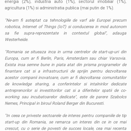
energia (2%), industria auto (1%), sectorul imobiliar (1%),
agricultura (1%) si administratia publica (mai putin de 1%).
"Ne-am fi asteptat ca tehnologiile de varf ale Europei precum
robotica, Internet of Things (IoT) si conducerea in mod autonom
sa fie supra-reprezentate in contextul global", adauga
Westerheide.
"Romania se situeaza inca in urma centrelor de start-up-uri din
Europa, cum ar fi Berlin, Paris, Amsterdam sau chiar Varsovia.
Exista insa semne bune in piata atat din prisma programelor de
finantare cat si a infrastructurii de sprijin pentru dezvoltarea
acestor companii inovatoare, cum ar fi dezvoltarea comunitatilor
de knowledge sharing, a conferintelor si intalnirilor dedicate
antreprenorilor si investitorilor cat si a diferitelor spatii de co-
working sau incubatoarelor dedicate", este de parere Szabolcs
Nemes, Principal in biroul Roland Berger din Bucuresti.
"In ceea ce priveste sectoarele de interes pentru companiile de tip
start-up din Romania, se remarca un interes din ce in ce mai
crescut, cu o serie de povesti de succes locale, cea mai recenta