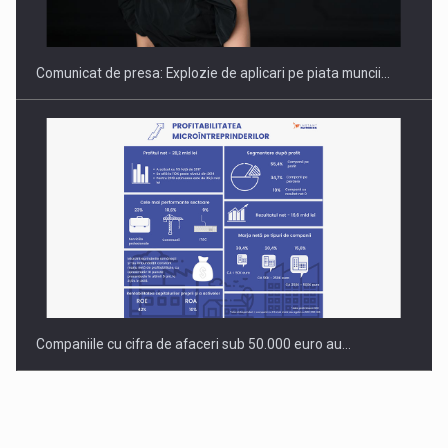
INTERNATIONAL BUSINESS SCENE
Comunicat de presa: Explozie de aplicari pe piata muncii…
Companiile cu cifra de afaceri sub 50.000 euro au…