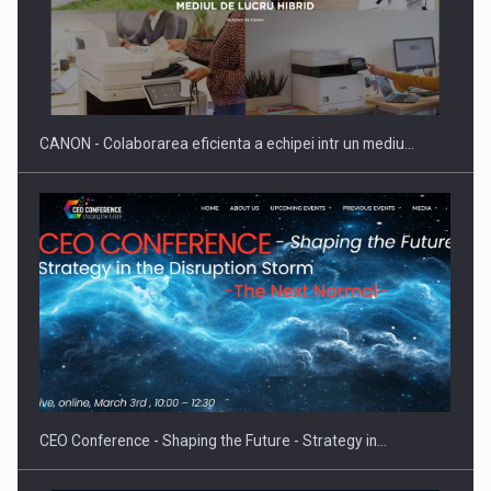
SYCLEF isi consolideaza prezenta in Romania printr-o a
doua…
CANON - Colaborarea eficienta a echipei intr un mediu…
Fondul de investitii BoldMind si echipa de management a…
CEO Conference - Shaping the Future - Strategy in…