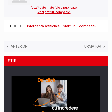
Vezi toate materialele publicate
Vezi profilul companiei
ETICHETE :
inteligenta artificiala
,
start up
,
competitiv
ANTERIOR
URMATOR
STIRI