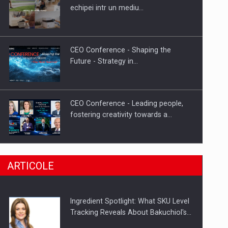
Fondul de investitii BoldMind si
echipei intr un mediu…
echipa de management a…
CEO Conference - Shaping the
Future - Strategy in…
CEO Conference - Leading people,
fostering creativity towards a…
CEO Conference - Shaping The
ARTICOLE
Future - Technology and…
Ingredient Spotlight: What SKU Level
Webinar - Business Evolution-
Tracking Reveals About Bakuchiol's…
RETHINK STRATEGY-Finantare