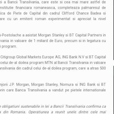
ei a Bancii Transilvania, care este si cea mai mare astfel de
 institutie financiara romaneasca, completeaza palmaresul de
ctica de Piete de Capital din cadrul Clifford Chance Badea si
rare cu un emitent roman experimentat si apreciat la nivel
-Postolache a asistat Morgan Stanley si BT Capital Partners in
vania in valoare de 1 miliard de Euro, precum si in legatura cu
ui program.
, Citigroup Global Markets Europe AG, ING Bank N.V si BT Capital
celui de-al doilea program MTN al Bancii Transilvania in valoare
nsilvania din cadrul celui de-al doilea program, care a atras 500
anjorii J.P. Morgan, Morgan Stanley, Nomura si ING Bank si BT
prin care Banca Transilvania a vandut pe pietele internationale
obligatiuni sustenabile in lei a Bancii Transilvania confirma ca
ata din Romania. Operatiunea a reunit unele dintre cele mai