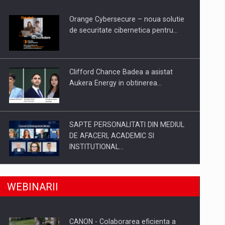
Orange Cybersecure – noua solutie
de securitate cibernetica pentru…
Clifford Chance Badea a asistat
Aukera Energy in obtinerea…
SAPTE PERSONALITATI DIN MEDIUL
DE AFACERI, ACADEMIC SI
INSTITUTIONAL…
a, preiau compania intr-o tranzactie de peste 25…
SYCLEF isi consolideaza prezenta in
WEBINARII
Romania printr-o a doua…
CANON - Colaborarea eficienta a