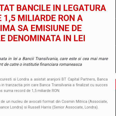
TAT BANCILE IN LEGATURA
tate cibernetica pentru familie si afaceri
 1,5 MILIARDE RON A
RIMA SA EMISIUNE DE
are pedepseste granitele?
E DENOMINATA IN LEI
ta in lei a Bancii Transilvania, care este si cea mai mare
nt de catre o institutie financiara romaneasca
ucuresti si Londra a asistat aranjorii BT Capital Partners, Banca
 tranzactia prin care Banca Transilvania a finalizat cu succes
tras suma record de 1,5 miliarde RON.
i de un nucleu de avocati format din Cosmin Mitrica (Associate,
hance Londra) si Russell Harris (Senior Associate, Londra).