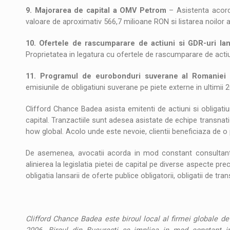
9. Majorarea de capital a OMV Petrom
– Asistenta acord
valoare de aproximativ 566,7 milioane RON si listarea noilor 
10. Ofertele de rascumparare de actiuni si GDR-uri la
Proprietatea in legatura cu ofertele de rascumparare de actiu
11. Programul de eurobonduri suverane al Romaniei
–
emisiunile de obligatiuni suverane pe piete externe in ultimii 2
Clifford Chance Badea asista emitenti de actiuni si obligatiu
capital. Tranzactiile sunt adesea asistate de echipe transna
how global. Acolo unde este nevoie, clientii beneficiaza de o 
De asemenea, avocatii acorda in mod constant consultanta
alinierea la legislatia pietei de capital pe diverse aspecte prec
obligatia lansarii de oferte publice obligatorii, obligatii de tra
**
Clifford Chance Badea este biroul local al firmei globale de