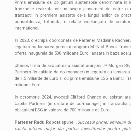
Prima emisiune de obligatiuni sustenabile denominata in l
tranzactie realizata intr-un singur plasament de catre o
tranzactii in premiera asistate de-a lungul anilor de pra
consolideaza, totodata, o relatie indelungata de colabo
international.
In 2023, o echipa coordonata de Partener Madalina Rachieru
legatura cu lansarea primului program MTN al Bancii Transil
oferta inaugurala de 500 milioane Euro, lansata in baza acel
Ulterior, firma de avocatura a asistat aranjorii JP Morgan SE
Partners (in calitate de co-manager) in legatura cu lansarea 
de 1,5 miliarde de Euro si cu prima emisiune ESG a Bancii Tra
milioane Euro.
In octombrie 2024, avocatii Clifford Chance au asistat ar
Capital Partners (in calitate de co-manager) in tranzactia 
obligatiuni ESG in valoare de 700 milioane de Euro.
Partener Radu Ropota
spune: „
Succesul primei emisiuni de 
exista interes major din partea investitorilor pentru pi