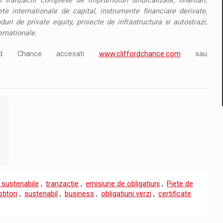
tranzactii complexe de imprumuturi sindicalizate, finantari,
te internationale de capital, instrumente financiare derivate,
duri de private equity, proiecte de infrastructura si autostrazi,
ternationale.
fford Chance accesati
www.cliffordchance.com
sau
i sustenabile
,
tranzactie
,
emisiune de obligatiuni
,
Piete de
stitori
,
sustenabil
,
business
,
obligatiuni verzi
,
certificate