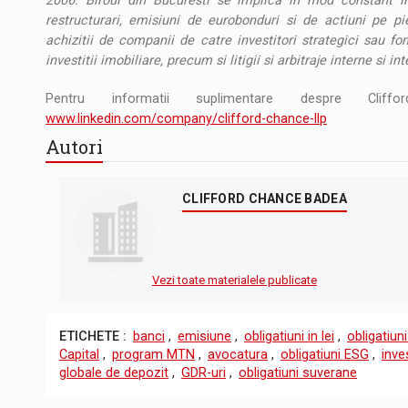
2006. Biroul din Bucuresti se implica in mod constant in 
restructurari, emisiuni de eurobonduri si de actiuni pe pie
achizitii de companii de catre investitori strategici sau fon
investitii imobiliare, precum si litigii si arbitraje interne si in
Pentru informatii suplimentare despre Cli
www.linkedin.com/company/clifford-chance-llp
Autori
CLIFFORD CHANCE BADEA
Vezi toate materialele publicate
ETICHETE :
banci
,
emisiune
,
obligatiuni in lei
,
obligatiun
Capital
,
program MTN
,
avocatura
,
obligatiuni ESG
,
inve
globale de depozit
,
GDR-uri
,
obligatiuni suverane