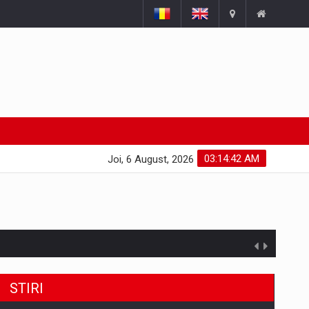
03:14:43 AM
Joi, 6 August, 2026
uselor din piata
STIRI
a de segmentele digitale