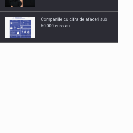
Companiile cu cifra de afaceri sub
50.000 euro au…
Dinu Bumbacea revine in PwC
Romania ca Partener si…
Comunicat de presa: Joburile part-
time reincep sa intre pe…