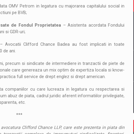
ata OMV Petrom in legatura cu majorarea capitalului social in
actiuni pe BVB;
nsate de Fondul Proprietatea
– Asistenta acordata Fondului
ni si GDR-uri;
 Avocatii Clifford Chance Badea au fost implicati in toate
0 de ani.
ni, precum si sindicate de intermediere in tranzactii de piete de
tionale care genereaza un mix optim de expertiza locala si know-
practica full service de drept englez si drept american.
 companiilor cu care lucreaza in legatura cu respectarea si
um abuz de piata, cadrul juridic aferent informatiilor privilegiate,
nsparenta, etc.
*
 avocatura Clifford Chance LLP, care este prezenta in piata din