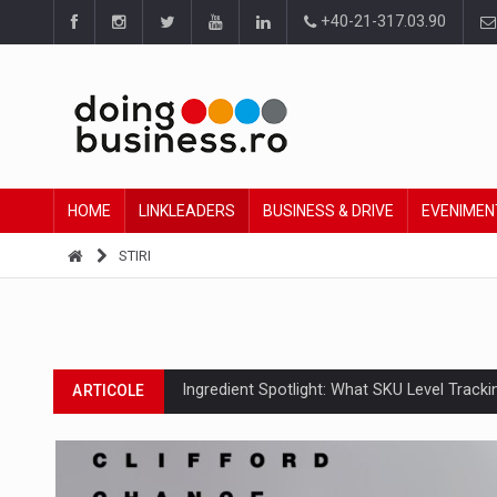
+40-21-317.03.90
HOME
LINKLEADERS
BUSINESS & DRIVE
EVENIMEN
STIRI
Ingredient Spotlight: What SKU Level Track
ARTICOLE
Producatorii si comerciantii care nu se sup
ARTICOLE
Raport PwC: Industria de media si divertism
ARTICOLE