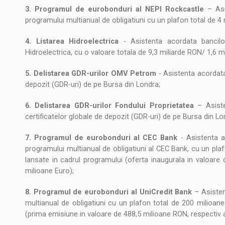
3. Programul de eurobonduri al NEPI Rockcastle
– Asi
programului multianual de obligatiuni cu un plafon total de 4 
4. Listarea Hidroelectrica
- Asistenta acordata bancilor
Hidroelectrica, cu o valoare totala de 9,3 miliarde RON/ 1,6 m
5. Delistarea GDR-urilor OMV Petrom
- Asistenta acordata
depozit (GDR-uri) de pe Bursa din Londra;
6. Delistarea GDR-urilor Fondului Proprietatea
– Asiste
certificatelor globale de depozit (GDR-uri) de pe Bursa din Lo
7. Programul de eurobonduri al CEC Bank
- Asistenta 
programului multianual de obligatiuni al CEC Bank, cu un plaf
lansate in cadrul programului (oferta inaugurala in valoare
milioane Euro);
8. Programul de eurobonduri al UniCredit Bank
– Asisten
multianual de obligatiuni cu un plafon total de 200 milioane
(prima emisiune in valoare de 488,5 milioane RON, respectiv