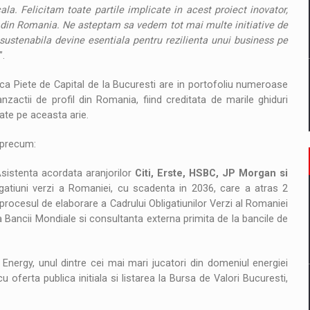
la. Felicitam toate partile implicate in acest proiect inovator,
i din Romania. Ne asteptam sa vedem tot mai multe initiative de
a sustenabila devine esentiala pentru rezilienta unui business pe
”.
ica Piete de Capital de la Bucuresti are in portofoliu numeroase
zactii de profil din Romania, fiind creditata de marile ghiduri
zate pe aceasta arie.
, precum:
sistenta acordata aranjorilor
Citi, Erste, HSBC, JP Morgan si
gatiuni verzi a Romaniei, cu scadenta in 2036, care a atras 2
 procesul de elaborare a Cadrului Obligatiunilor Verzi al Romaniei
a Bancii Mondiale si consultanta externa primita de la bancile de
nergy, unul dintre cei mai mari jucatori din domeniul energiei
oferta publica initiala si listarea la Bursa de Valori Bucuresti,