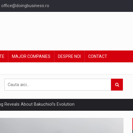
office@doingbusiness.ro
TE
MAJOR COMPANIES
DESPRE NOI
CONTACT
ing Reveals About Bakuchiol's Evolution
un noilor reglementari UE privind ambalajele pot risca retragerea prod
ent din Romania va ajunge la 5,22 miliarde euro in acest an, sustinut