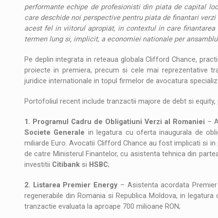
performante echipe de profesionisti din piata de capital loca
care deschide noi perspective pentru piata de finantari verz
acest fel in viitorul apropiat, in contextul in care finantare
termen lung si, implicit, a economiei nationale per ansamblu
Pe deplin integrata in reteaua globala Clifford Chance, pract
proiecte in premiera, precum si cele mai reprezentative tran
juridice internationale in topul firmelor de avocatura speciali
Portofoliul recent include tranzactii majore de debt si equity
1.
Programul Cadru de Obligatiuni Verzi al Romaniei
– A
Societe Generale
in legatura cu oferta inaugurala de obli
miliarde Euro. Avocatii Clifford Chance au fost implicati si in
de catre Ministerul Finantelor, cu asistenta tehnica din parte
investitii
Citibank
si
HSBC
;
2. Listarea Premier Energy
– Asistenta acordata Premier E
regenerabile din Romania si Republica Moldova, in legatura cu 
tranzactie evaluata la aproape 700 milioane RON;