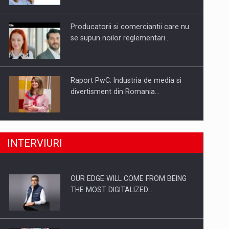
Investitii Digitalizare
Producatorii si comerciantii care nu
se supun noilor reglementari…
Raport PwC: Industria de media si
divertisment din Romania…
Ce nu stiu Directorii de HR despre
INTERVIURI
performanta echipelor…
OUR EDGE WILL COME FROM BEING
Cum invatam sa spunem nu intr-o
THE MOST DIGITALIZED…
cultura care pedepseste…