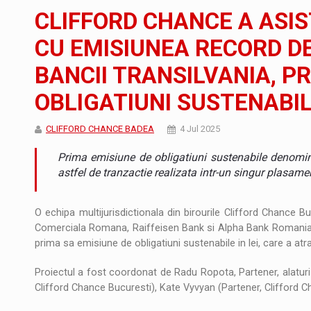
JAECOO 5 SHS-H a ajuns in Romania
STIRI
CLIFFORD CHANCE A ASIS
Orange Cybersecure – noua solutie de securi
STIRI
CU EMISIUNEA RECORD DE
BANCII TRANSILVANIA, P
Cum invatam sa spunem nu intr-o cultura c
ARTICOLE
OBLIGATIUNI SUSTENABIL
CLIFFORD CHANCE BADEA
4 Jul 2025
Prima emisiune de obligatiuni sustenabile denomina
astfel de tranzactie realizata intr-un singur plasame
O echipa multijurisdictionala din birourile Clifford Chance B
Comerciala Romana, Raiffeisen Bank si Alpha Bank Romania in
prima sa emisiune de obligatiuni sustenabile in lei, care a a
Proiectul a fost coordonat de Radu Ropota, Partener, alatur
Clifford Chance Bucuresti), Kate Vyvyan (Partener, Clifford C