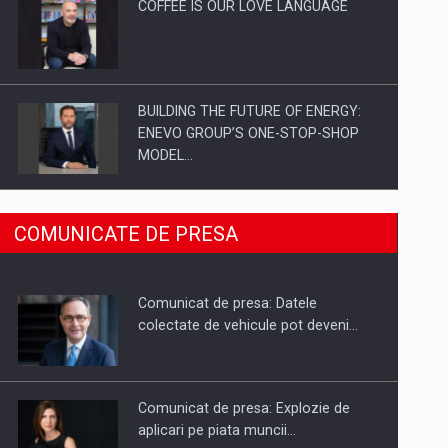
COFFEE IS OUR LOVE LANGUAGE
BUILDING THE FUTURE OF ENERGY:
ENEVO GROUP’S ONE-STOP-SHOP
MODEL…
ROOTED IN ROMANIA, BUILT TO
COMUNICATE DE PRESA
DELIVER TECHNOLOGY FOR THE…
Comunicat de presa: Datele
PUTTING ROMANIAN CORPORATE
colectate de vehicule pot deveni…
COMPANIES ON THE INTERNATIONAL
BUSINESS SCENE
Comunicat de presa: Explozie de
aplicari pe piata muncii…